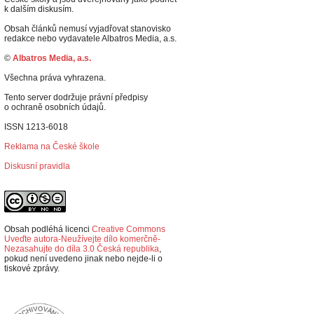
k dalším diskusím.
Obsah článků nemusí vyjadřovat stanovisko
redakce nebo vydavatele Albatros Media, a.s.
©
Albatros Media, a.s.
Všechna práva vyhrazena.
Tento server dodržuje právní předpisy
o ochraně osobních údajů.
ISSN 1213-6018
Reklama na České škole
Diskusní pravidla
Obsah podléhá licenci
Creative Commons
Uveďte autora-Neužívejte dílo komerčně-
Nezasahujte do díla 3.0 Česká republika
,
p
okud není uvedeno jinak nebo nejde-li o
tiskové zprávy.