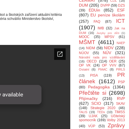
CERMAT
(578)
CLIL
(18)
DUM
(205)
DVPP
(59)
DZS
EDUin
(852)
ESF
(39)
ol a školských zařízení aktuální kritéria
(807)
EU peníze školám
ria schválilo Ministerstvo školství,
ICT
(257)
FAQ
(87)
(1907)
IWB
(32)
Jak na
DUM
(16)
Jazyky pro děti
(1)
MOOC
(35)
MPSV
(61)
MŠMT
(4611)
NAEP
NIDV
(228)
NIDM
(58)
(14)
NÚV
(321)
NÚOV
(55)
Národní rada pro vzdělávání
OECD
(114)
OER
(25)
(16)
OP VK
(24)
OP VVV
(67)
Ostatní
(6)
PIAAC
(8)
PIRLS
PR
PISA
(119)
(13)
článek
(1612)
PSP
Pedagogika
(1364)
(80)
Přečtěte si
(2698)
Přijímačky
(216)
RVP
(627)
SCIO
(317)
SKAV
(148)
Strategie 2020
(46)
TIMSS
TALIS
(19)
TEDx
(10)
(39)
UJAK
(25)
Učitelský
spomocník
(169)
Volby 2013
Zprávy
(40)
VÚP
(53)