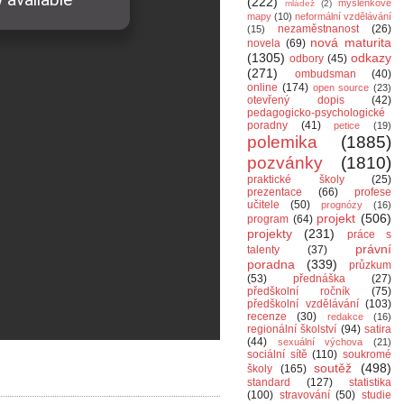
(222)
myšlenkové
mládež
(2)
mapy
(10)
neformální vzdělávání
nezaměstnanost
(26)
(15)
nová maturita
novela
(69)
(1305)
odkazy
odbory
(45)
(271)
ombudsman
(40)
online
(174)
open source
(23)
otevřený dopis
(42)
pedagogicko-psychologické
poradny
(41)
petice
(19)
polemika
(1885)
pozvánky
(1810)
praktické školy
(25)
prezentace
(66)
profese
učitele
(50)
prognózy
(16)
projekt
(506)
program
(64)
projekty
(231)
práce s
právní
talenty
(37)
poradna
(339)
průzkum
(53)
přednáška
(27)
předškolní ročník
(75)
předškolní vzdělávání
(103)
recenze
(30)
redakce
(16)
regionální školství
(94)
satira
(44)
sexuální výchova
(21)
sociální sítě
(110)
soukromé
soutěž
(498)
školy
(165)
standard
(127)
statistika
(100)
stravování
(50)
studie