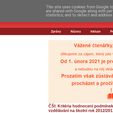
This site uses cookies from Google to 
are shared with Google along with per
statistics, and to detect and address
Zprávy
Názory
Inkluze
P
ČŠI: Kritéria hodnocení podmínek
vzdělávání na školní rok 2012/201