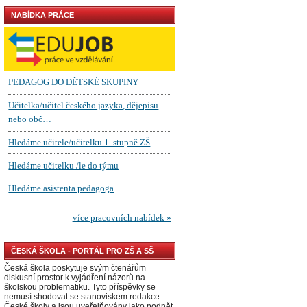
NABÍDKA PRÁCE
ČESKÁ ŠKOLA - PORTÁL PRO ZŠ A SŠ
Česká škola poskytuje svým čtenářům
diskusní prostor k vyjádření názorů na
školskou problematiku. Tyto příspěvky se
nemusí shodovat se stanoviskem redakce
České školy a jsou uveřejňovány jako podnět