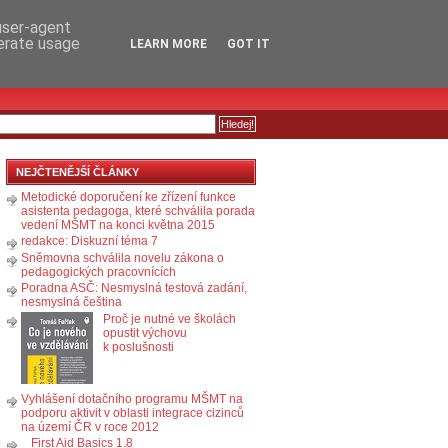
RSS
KOMENTÁŘE
 user-agent
nerate usage
LEARN MORE
GOT IT
NEJČTENĚJŠÍ ČLÁNKY
Metodické doporučení ke zřízení funkce
asistenta pedagoga, které schválila porada
vedení MŠMT na konci května 2015
redakce: Diskuzní téma 7
Sněmovna schválila novelu zákona o
pedagogických pracovnících
Poradna ASČ: Nesmyslná testová zadání,
nesmyslná čeština
Proč je nutné ve školách
opustit výchovu
k poslušnosti
Vyhlášení dotačního programu MŠMT na
podporu aktivit v oblasti integrace cizinců
na území ČR v roce 2012
First Aid Basics 1.8