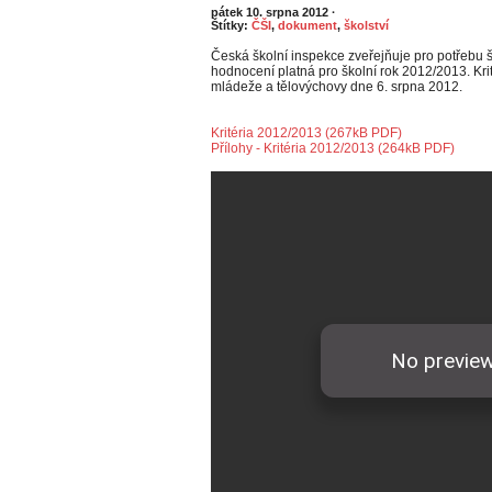
pátek 10. srpna 2012
·
Štítky:
ČŠI
,
dokument
,
školství
Česká školní inspekce zveřejňuje pro potřebu šk
hodnocení platná pro školní rok 2012/2013. Krité
mládeže a tělovýchovy dne 6. srpna 2012.
Kritéria 2012/2013 (267kB PDF)
Přílohy - Kritéria 2012/2013 (264kB PDF)