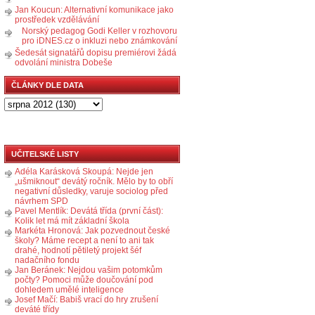
Jan Koucun: Alternativní komunikace jako
prostředek vzdělávání
Norský pedagog Godi Keller v rozhovoru
pro iDNES.cz o inkluzi nebo známkování
Šedesát signatářů dopisu premiérovi žádá
odvolání ministra Dobeše
ČLÁNKY DLE DATA
UČITELSKÉ LISTY
Adéla Karásková Skoupá: Nejde jen
„ušmiknout“ devátý ročník. Mělo by to obří
negativní důsledky, varuje sociolog před
návrhem SPD
Pavel Mentlík: Devátá třída (první část):
Kolik let má mít základní škola
Markéta Hronová: Jak pozvednout české
školy? Máme recept a není to ani tak
drahé, hodnotí pětiletý projekt šéf
nadačního fondu
Jan Beránek: Nejdou vašim potomkům
počty? Pomoci může doučování pod
dohledem umělé inteligence
Josef Mačí: Babiš vrací do hry zrušení
deváté třídy