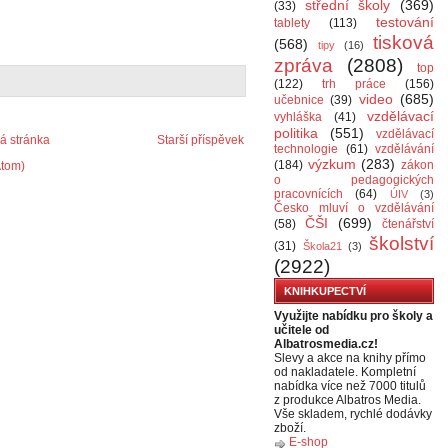
střední školy
(369)
(33)
testování
tablety
(113)
tisková
(568)
tipy
(16)
zpráva
(2808)
top
(122)
trh práce
(156)
video
(685)
učebnice
(39)
vzdělávací
vyhláška
(41)
politika
(551)
vzdělávací
 stránka
Starší příspěvek
technologie
(61)
vzdělávání
výzkum
(283)
(184)
zákon
Atom)
o pedagogických
pracovnících
(64)
ÚIV
(3)
Česko mluví o vzdělávání
ČŠI
(699)
(58)
čtenářství
školství
(31)
Škola21
(3)
(2922)
KNIHKUPECTVÍ
Využijte nabídku pro školy a
učitele od
Albatrosmedia.cz!
Slevy a akce na knihy přímo
od nakladatele. Kompletní
nabídka více než 7000 titulů
z produkce Albatros Media.
Vše skladem, rychlé dodávky
zboží.
E-shop