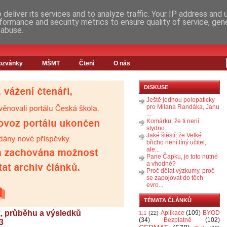
deliver its services and to analyze traffic. Your IP address and
formance and security metrics to ensure quality of service, ge
 abuse.
ozvánky
MŠMT
Čtení
O nás
DISKUSE
Ještě jednou polopaticky
pro Milana Randáka, Janu
...
Komárku, že ti není
stydno....
Jaké štěstí, že Velké
břicho není líný učitel,
ale...
Pane Čapku, je toto nutné
a vhodné?
Proč dělat výzkumy, proč
se zapojovat do těch
evro...
TÉMATA ČLÁNKŮ
, průběhu a výsledků
Aplikace
(109)
BYOD
1:1
(22)
(34)
Bezplatně
(102)
3