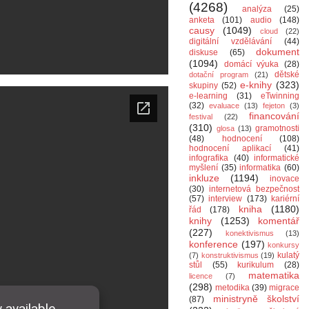
(4268)
analýza
(25)
anketa
(101)
audio
(148)
causy
(1049)
cloud
(22)
digitální vzdělávání
(44)
dokument
diskuse
(65)
(1094)
domácí výuka
(28)
dětské
dotační program
(21)
e-knihy
(323)
skupiny
(52)
e-learning
(31)
eTwinning
(32)
evaluace
(13)
fejeton
(3)
financování
festival
(22)
(310)
gramotnosti
glosa
(13)
(48)
hodnocení
(108)
hodnocení aplikací
(41)
infografika
(40)
informatické
myšlení
(35)
informatika
(60)
inkluze
(1194)
inovace
(30)
internetová bezpečnost
(57)
interview
(173)
kariérní
kniha
(1180)
řád
(178)
knihy
(1253)
komentář
(227)
konektivismus
(13)
konference
(197)
konkursy
kulatý
(7)
konstruktivismus
(19)
stůl
(55)
kurikulum
(28)
matematika
licence
(7)
(298)
metodika
(39)
migrace
ministryně školství
(87)