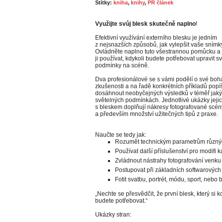
Štítky:
kniha
,
knihy
,
PR článek
Využijte svůj blesk skutečně naplno
!
Efektivní využívání externího blesku je jedním
z nejsnazších způsobů, jak vylepšit vaše snímk
Ovládněte naplno tuto všestrannou pomůcku a
ji používat, kdykoli budete potřebovat upravit s
podmínky na scéně.
Dva profesionálové se s vámi podělí o své boh
zkušenosti a na řadě konkrétních příkladů popíš
dosáhnout neobyčejných výsledků v téměř jaký
světelných podmínkách. Jednotlivé ukázky jeji
s bleskem doplňují nákresy fotografované scén
a především množství užitečných tipů z praxe.
Naučte se tedy jak:
Rozumět technickým parametrům různý
Používat další příslušenství pro modifi k
Zvládnout nástrahy fotografování venku i
Postupovat při základních softwarovýc
Fotit svatbu, portrét, módu, sport, nebo 
„Nechte se přesvědčit, že první blesk, který si k
budete potřebovat.“
Ukázky stran: