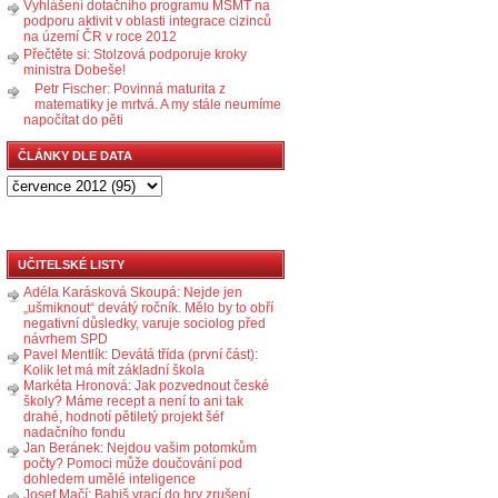
Vyhlášení dotačního programu MŠMT na
podporu aktivit v oblasti integrace cizinců
na území ČR v roce 2012
Přečtěte si: Stolzová podporuje kroky
ministra Dobeše!
Petr Fischer: Povinná maturita z
matematiky je mrtvá. A my stále neumíme
napočítat do pěti
ČLÁNKY DLE DATA
UČITELSKÉ LISTY
Adéla Karásková Skoupá: Nejde jen
„ušmiknout“ devátý ročník. Mělo by to obří
negativní důsledky, varuje sociolog před
návrhem SPD
Pavel Mentlík: Devátá třída (první část):
Kolik let má mít základní škola
Markéta Hronová: Jak pozvednout české
školy? Máme recept a není to ani tak
drahé, hodnotí pětiletý projekt šéf
nadačního fondu
Jan Beránek: Nejdou vašim potomkům
počty? Pomoci může doučování pod
dohledem umělé inteligence
Josef Mačí: Babiš vrací do hry zrušení