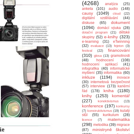
(4268)
analýza
(25)
anketa
(101)
audio
(148)
causy
(1049)
cloud
(22)
digitální vzdělávání
(44)
dokument
diskuse
(65)
(1094)
domácí výuka
(28)
dětské
dotační program
(21)
e-knihy
(323)
skupiny
(52)
e-learning
(31)
eTwinning
(32)
evaluace
(13)
fejeton
(3)
financování
festival
(22)
(310)
gramotnosti
glosa
(13)
(48)
hodnocení
(108)
hodnocení aplikací
(41)
infografika
(40)
informatické
myšlení
(35)
informatika
(60)
inkluze
(1194)
inovace
(30)
internetová bezpečnost
(57)
interview
(173)
kariérní
kniha
(1180)
řád
(178)
knihy
(1253)
komentář
(227)
konektivismus
(13)
konference
(197)
konkursy
kulatý
(7)
konstruktivismus
(19)
stůl
(55)
kurikulum
(28)
matematika
licence
(7)
(298)
metodika
(39)
migrace
ministryně školství
(87)