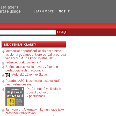
RSS
KOMENTÁŘE
 user-agent
nerate usage
LEARN MORE
GOT IT
NEJČTENĚJŠÍ ČLÁNKY
Metodické doporučení ke zřízení funkce
asistenta pedagoga, které schválila porada
vedení MŠMT na konci května 2015
redakce: Diskuzní téma 7
Sněmovna schválila novelu zákona o
pedagogických pracovnících
Autorský zákon ve školách
Poradna ASČ: Nesmyslná testová zadání,
nesmyslná čeština
Proč je nutné ve školách
opustit výchovu
k poslušnosti
Jan Koucun: Alternativní komunikace jako
prostředek vzdělávání