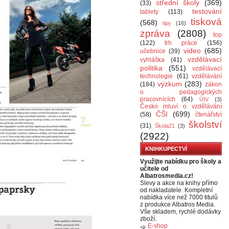
střední školy
(369)
(33)
testování
tablety
(113)
tisková
(568)
tipy
(16)
zpráva
(2808)
top
(122)
trh práce
(156)
video
(685)
učebnice
(39)
vzdělávací
vyhláška
(41)
politika
(551)
vzdělávací
technologie
(61)
vzdělávání
výzkum
(283)
(184)
zákon
o pedagogických
pracovnících
(64)
ÚIV
(3)
Česko mluví o vzdělávání
ČŠI
(699)
(58)
čtenářství
školství
(31)
Škola21
(3)
(2922)
KNIHKUPECTVÍ
Využijte nabídku pro školy a
učitele od
Albatrosmedia.cz!
Slevy a akce na knihy přímo
od nakladatele. Kompletní
nabídka více než 7000 titulů
z produkce Albatros Media.
Vše skladem, rychlé dodávky
zboží.
E-shop