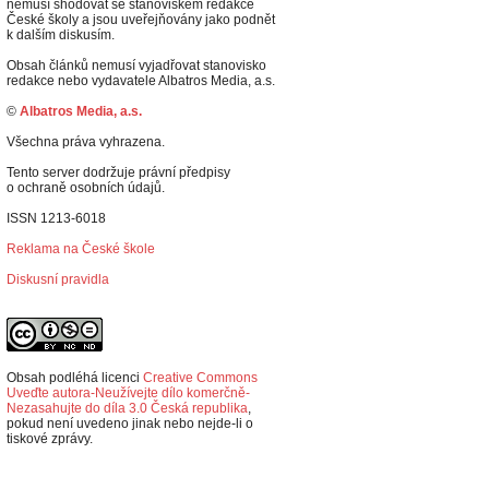
nemusí shodovat se stanoviskem redakce
České školy a jsou uveřejňovány jako podnět
k dalším diskusím.
Obsah článků nemusí vyjadřovat stanovisko
redakce nebo vydavatele Albatros Media, a.s.
©
Albatros Media, a.s.
Všechna práva vyhrazena.
Tento server dodržuje právní předpisy
o ochraně osobních údajů.
ISSN 1213-6018
Reklama na České škole
Diskusní pravidla
Obsah podléhá licenci
Creative Commons
Uveďte autora-Neužívejte dílo komerčně-
Nezasahujte do díla 3.0 Česká republika
,
p
okud není uvedeno jinak nebo nejde-li o
tiskové zprávy.