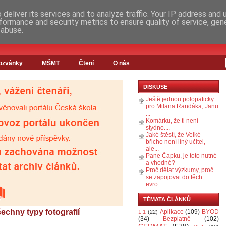
deliver its services and to analyze traffic. Your IP address and
formance and security metrics to ensure quality of service, ge
 abuse.
ozvánky
MŠMT
Čtení
O nás
DISKUSE
Ještě jednou polopaticky
pro Milana Randáka, Janu
...
Komárku, že ti není
stydno....
Jaké štěstí, že Velké
břicho není líný učitel,
ale...
Pane Čapku, je toto nutné
a vhodné?
Proč dělat výzkumy, proč
se zapojovat do těch
evro...
TÉMATA ČLÁNKŮ
echny typy fotografií
Aplikace
(109)
BYOD
1:1
(22)
(34)
Bezplatně
(102)