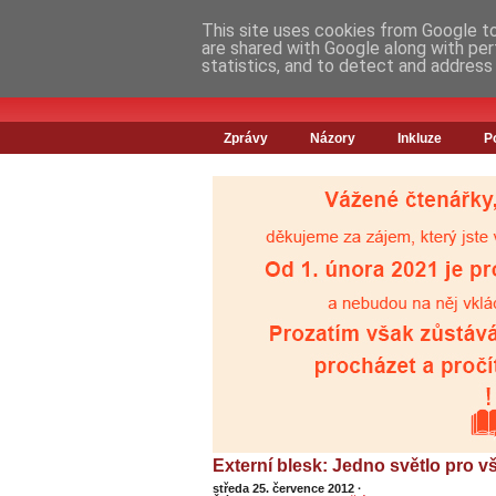
This site uses cookies from Google to 
are shared with Google along with per
statistics, and to detect and address
Zprávy
Názory
Inkluze
P
Externí blesk: Jedno světlo pro vš
středa 25. července 2012
·