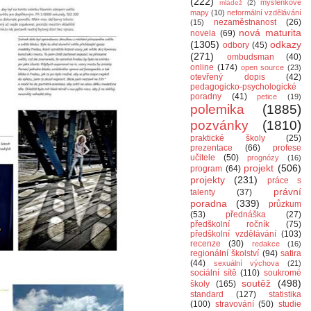
(222)
myšlenkové
mládež
(2)
mapy
(10)
neformální vzdělávání
nezaměstnanost
(26)
(15)
nová maturita
novela
(69)
(1305)
odkazy
odbory
(45)
(271)
ombudsman
(40)
online
(174)
open source
(23)
otevřený dopis
(42)
pedagogicko-psychologické
poradny
(41)
petice
(19)
polemika
(1885)
pozvánky
(1810)
praktické školy
(25)
prezentace
(66)
profese
učitele
(50)
prognózy
(16)
projekt
(506)
program
(64)
projekty
(231)
práce s
právní
talenty
(37)
poradna
(339)
průzkum
(53)
přednáška
(27)
předškolní ročník
(75)
předškolní vzdělávání
(103)
recenze
(30)
redakce
(16)
regionální školství
(94)
satira
(44)
sexuální výchova
(21)
sociální sítě
(110)
soukromé
soutěž
(498)
školy
(165)
standard
(127)
statistika
(100)
stravování
(50)
studie