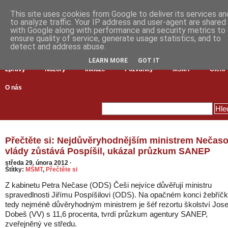
This site uses cookies from Google to deliver its services an
to analyze traffic. Your IP address and user-agent are shared
with Google along with performance and security metrics to
ensure quality of service, generate usage statistics, and to
detect and address abuse.
LEARN MORE
GOT IT
Zprávy
Názory
Inkluze
Pozvánky
MŠMT
Čtení
O nás
Přečtěte si: Nejdůvěryhodnějším ministrem Nečas
vlády zůstává Pospíšil, ukázal průzkum SANEP
středa 29. února 2012
·
Štítky:
MŠMT
,
Přečtěte si
Z kabinetu Petra Nečase (ODS) Češi nejvíce důvěřují ministru
spravedlnosti Jiřímu Pospíšilovi (ODS). Na opačném konci žebříčk
tedy nejméně důvěryhodným ministrem je šéf rezortu školství Jose
Dobeš (VV) s 11,6 procenta, tvrdí průzkum agentury SANEP,
zveřejněný ve středu.