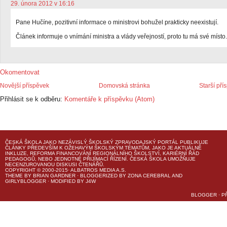
29. února 2012 v 16:16
Pane Hučíne, pozitivní informace o ministrovi bohužel prakticky neexistují.
Článek informuje o vnímání ministra a vlády veřejností, proto tu má své místo.
Okomentovat
Novější příspěvek
Domovská stránka
Starší pří
Přihlásit se k odběru:
Komentáře k příspěvku (Atom)
ČESKÁ ŠKOLA
JAKO NEZÁVISLÝ ŠKOLSKÝ ZPRAVODAJSKÝ PORTÁL PUBLIKUJE
ČLÁNKY PŘEDEVŠÍM K OŽEHAVÝM ŠKOLSKÝM TÉMATŮM, JAKO JE AKTUÁLNĚ
INKLUZE, REFORMA FINANCOVÁNÍ REGIONÁLNÍHO ŠKOLSTVÍ, KARIÉRNÍ ŘÁD
PEDAGOGŮ, NEBO JEDNOTNÉ PŘIJÍMACÍ ŘÍZENÍ.
ČESKÁ ŠKOLA
UMOŽŇUJE
NECENZUROVANOU DISKUSI ČTENÁŘŮ.
COPYRIGHT © 2000-2015· ALBATROS MEDIA A.S.
THEME
BY
BRIAN GARDNER
· BLOGGERIZED BY
ZONA CEREBRAL
AND
GIRLYBLOGGER
· MODIFIED BY
J4W
BLOGGER
·
P