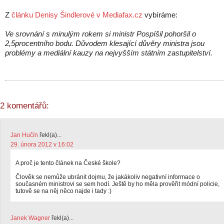
Z
článku Denisy Šindlerové v Mediafax.cz
vybíráme:
Ve srovnání s minulým rokem si ministr Pospíšil pohoršil o
2,5procentního bodu. Důvodem klesající důvěry ministra jsou
problémy a mediální kauzy na nejvyšším státním zastupitelství.
2 komentářů:
Jan Hučín
řekl(a)...
29. února 2012 v 16:02
A proč je tento článek na České škole?
Člověk se nemůže ubránit dojmu, že jakákoliv negativní informace o
současném ministrovi se sem hodí. Ještě by ho měla prověřit módní policie,
tutově se na něj něco najde i tady :)
Janek Wagner
řekl(a)...