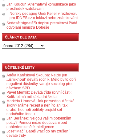
Jan Koucun: Alternativní komunikace jako
prostředek vzdělávání
Norský pedagog Godi Keller v rozhovoru
pro iDNES.cz o inkluzi nebo známkování
Šedesát signatářů dopisu premiérovi žádá
odvolání ministra Dobeše
ČLÁNKY DLE DATA
UČITELSKÉ LISTY
Adéla Karásková Skoupá: Nejde jen
„ušmiknout“ devátý ročník. Mělo by to obří
negativní důsledky, varuje sociolog před
návrhem SPD
Pavel Mentlík: Devátá třída (první část):
Kolik let má mít základní škola
Markéta Hronová: Jak pozvednout české
školy? Máme recept a není to ani tak
drahé, hodnotí pětiletý projekt šéf
nadačního fondu
Jan Beránek: Nejdou vašim potomkům
počty? Pomoci může doučování pod
dohledem umělé inteligence
Josef Mačí: Babiš vrací do hry zrušení
deváté třídy