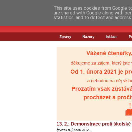
This site uses cookies from Google to 
are shared with Google along with per
statistics, and to detect and address
Zprávy
Názory
Inkluze
P
13. 2.: Demonstrace proti školské
čtvrtek 9. února 2012
·