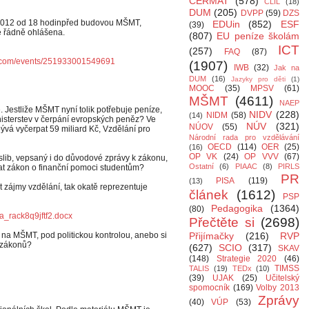
CERMAT
(578)
CLIL
(18)
DUM
(205)
DVPP
(59)
DZS
ra 2012 od 18 hodinpřed budovou MŠMT,
EDUin
(852)
ESF
(39)
e řádně ohlášena.
(807)
EU peníze školám
ICT
(257)
FAQ
(87)
k.com/events/251933001549691
(1907)
IWB
(32)
Jak na
DUM
(16)
Jazyky pro děti
(1)
MOOC
(35)
MPSV
(61)
MŠMT
(4611)
NAEP
. Jestliže MŠMT nyní tolik potřebuje peníze,
NIDV
(228)
NIDM
(58)
(14)
isterstev v čerpání evropských peněz? Ve
NÚV
(321)
NÚOV
(55)
vá vyčerpat 59 miliard Kč, Vzdělání pro
Národní rada pro vzdělávání
OECD
(114)
OER
(25)
(16)
OP VK
(24)
OP VVV
(67)
slib, vepsaný i do důvodové zprávy k zákonu,
Ostatní
(6)
PIAAC
(8)
PIRLS
at zákon o finanční pomoci studentům?
PR
PISA
(119)
(13)
 zájmy vzdělání, tak okatě reprezentuje
článek
(1612)
PSP
Pedagogika
(1364)
(80)
ma_rack8q9
jftf2.docx
Přečtěte si
(2698)
 na MŠMT, pod politickou kontrolou, anebo si
Přijímačky
(216)
RVP
o zákonů?
(627)
SCIO
(317)
SKAV
(148)
Strategie 2020
(46)
TIMSS
TALIS
(19)
TEDx
(10)
(39)
UJAK
(25)
Učitelský
spomocník
(169)
Volby 2013
Zprávy
(40)
VÚP
(53)