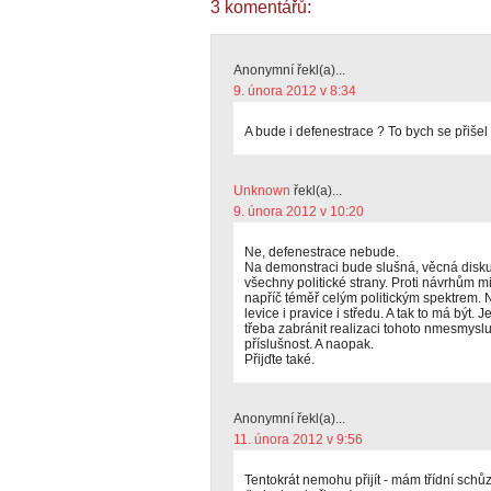
3 komentářů:
Anonymní řekl(a)...
9. února 2012 v 8:34
A bude i defenestrace ? To bych se přišel
Unknown
řekl(a)...
9. února 2012 v 10:20
Ne, defenestrace nebude.
Na demonstraci bude slušná, věcná diskuse
všechny politické strany. Proti návrhům m
napříč téměř celým politickým spektrem.
levice i pravice i středu. A tak to má být. 
třeba zabránit realizaci tohoto nmesmyslu
příslušnost. A naopak.
Přijďte také.
Anonymní řekl(a)...
11. února 2012 v 9:56
Tentokrát nemohu přijít - mám třídní sch