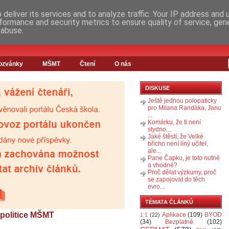
deliver its services and to analyze traffic. Your IP address and
formance and security metrics to ensure quality of service, ge
 abuse.
ozvánky
MŠMT
Čtení
O nás
DISKUSE
Ještě jednou polopaticky
pro Milana Randáka, Janu
...
Komárku, že ti není
stydno....
Jaké štěstí, že Velké
břicho není líný učitel,
ale...
Pane Čapku, je toto nutné
a vhodné?
Proč dělat výzkumy, proč
se zapojovat do těch
evro...
TÉMATA ČLÁNKŮ
 politice MŠMT
Aplikace
(109)
BYOD
1:1
(22)
(34)
Bezplatně
(102)