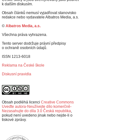
k dalším diskusím.
Obsah článků nemusí vyjadřovat stanovisko
redakce nebo vydavatele Albatros Media, a.s.
©
Albatros Media, a.s.
Všechna práva vyhrazena.
Tento server dodržuje právní předpisy
o ochraně osobních údajů.
ISSN 1213-6018
Reklama na České škole
Diskusní pravidla
Obsah podléhá licenci
Creative Commons
Uveďte autora-Neužívejte dílo komerčně-
Nezasahujte do díla 3.0 Česká republika
,
p
okud není uvedeno jinak nebo nejde-li o
tiskové zprávy.