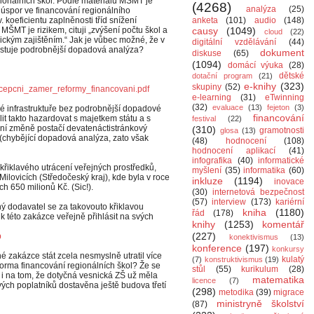
egionálních škol. Podle materiálu MŠMT je
(4268)
analýza
(25)
spor ve financování regionálního
. koeficientu zaplněnosti tříd snížení
anketa
(101)
audio
(148)
ŠMT je rizikem, cituji „zvýšení počtu škol a
causy
(1049)
cloud
(22)
ckým zajištěním.“ Jak je vůbec možné, že v
digitální vzdělávání
(44)
stuje podrobnější dopadová analýza?
dokument
diskuse
(65)
(1094)
domácí výuka
(28)
dětské
dotační program
(21)
e-knihy
(323)
skupiny
(52)
cepcni_zamer_reformy_fin
ancovani.pdf
e-learning
(31)
eTwinning
(32)
evaluace
(13)
fejeton
(3)
é infrastruktuře bez podrobnější dopadové
financování
t takto hazardovat s majetkem státu a s
festival
(22)
adní změně postačí devatenáctistránkový
(310)
gramotnosti
glosa
(13)
(chybějící dopadová analýza, zato však
(48)
hodnocení
(108)
hodnocení aplikací
(41)
infografika
(40)
informatické
řiklavého utrácení veřejných prostředků,
myšlení
(35)
informatika
(60)
 Milovicích (Středočeský kraj), kde byla v roce
inkluze
(1194)
inovace
h 650 milionů Kč. (Sic!).
(30)
internetová bezpečnost
(57)
interview
(173)
kariérní
ný dodavatel se za takovouto křiklavou
kniha
(1180)
řád
(178)
k této zakázce veřejně přihlásit na svých
knihy
(1253)
komentář
(227)
p
konektivismus
(13)
konference
(197)
konkursy
né zakázce stát zcela nesmyslně utratil více
kulatý
(7)
konstruktivismus
(19)
eforma financování regionálních škol? Že se
stůl
(55)
kurikulum
(28)
 i na tom, že dotyčná vesnická ZŠ už měla
matematika
licence
(7)
ých poplatníků dostavěna ještě budova třetí
(298)
metodika
(39)
migrace
ministryně školství
(87)