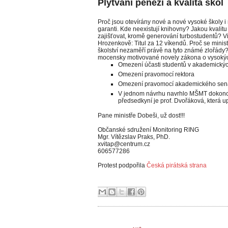
Plýtvání penězi a kvalita škol
Proč jsou otevírány nové a nové vysoké školy i 
garanti. Kde neexistují knihovny? Jakou kvalit
zajišťovat, kromě generování turbostudentů? V
Hrozenkově: Titul za 12 víkendů. Proč se min
školství nezaměří právě na tyto známé zlořády?
mocensky motivované novely zákona o vysokýc
Omezení účasti studentů v akademický
Omezení pravomocí rektora
Omezení pravomocí akademického sen
V jednom návrhu navrhlo MŠMT dokonce i
předsedkyní je prof. Dvořáková, která u
Pane ministře Dobeši, už dost!!!
Občanské sdružení Monitoring RING
Mgr. Vítězslav Praks, PhD.
xvitap@centrum.cz
606577286
Protest podpořila
Česká pirátská strana