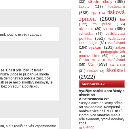
střední školy
(369)
(33)
testování
tablety
(113)
tisková
(568)
tipy
(16)
zpráva
(2808)
top
(122)
trh práce
(156)
video
(685)
učebnice
(39)
vzdělávací
vyhláška
(41)
 mrknout, to je vždy zábava.
politika
(551)
vzdělávací
technologie
(61)
vzdělávání
výzkum
(283)
(184)
zákon
o pedagogických
pracovnících
(64)
ÚIV
(3)
Česko mluví o vzdělávání
ČŠI
(699)
(58)
čtenářství
školství
. Účast příslíbily již téměř
(31)
Škola21
(3)
inistra Dobeše již panuje shoda
(2922)
 Na demonstraci potkáte zástupce
Jestliže je něco škodlivý nesmysl, je
KNIHKUPECTVÍ
 bez ohledu na politickou
Využijte nabídku pro školy a
učitele od
Albatrosmedia.cz!
Slevy a akce na knihy přímo
od nakladatele. Kompletní
nabídka více než 7000 titulů
z produkce Albatros Media.
Vše skladem, rychlé dodávky
zboží.
ůzku, ale s rodiči na vás vzpomeneme
E-shop