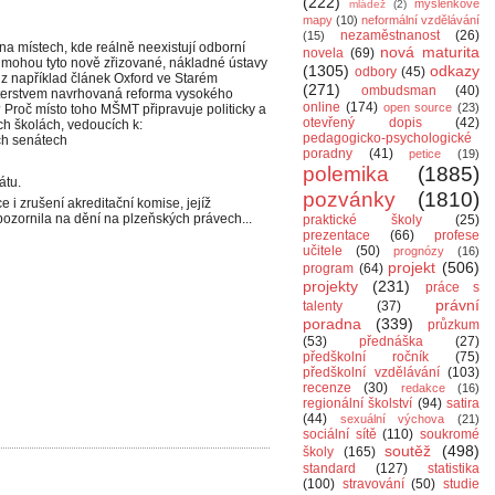
(222)
myšlenkové
mládež
(2)
mapy
(10)
neformální vzdělávání
nezaměstnanost
(26)
(15)
na místech, kde reálně neexistují odborní
nová maturita
novela
(69)
u mohou tyto nově zřizované, nákladné ústavy
(1305)
odkazy
odbory
(45)
iz například článek Oxford ve Starém
(271)
ombudsman
(40)
isterstvem navrhovaná reforma vysokého
online
(174)
open source
(23)
 Proč místo toho MŠMT připravuje politicky a
otevřený dopis
(42)
h školách, vedoucích k:
pedagogicko-psychologické
ch senátech
poradny
(41)
petice
(19)
polemika
(1885)
átu.
pozvánky
(1810)
 zrušení akreditační komise, jejíž
pozornila na dění na plzeňských právech...
praktické školy
(25)
prezentace
(66)
profese
učitele
(50)
prognózy
(16)
projekt
(506)
program
(64)
projekty
(231)
práce s
právní
talenty
(37)
poradna
(339)
průzkum
(53)
přednáška
(27)
předškolní ročník
(75)
předškolní vzdělávání
(103)
recenze
(30)
redakce
(16)
regionální školství
(94)
satira
(44)
sexuální výchova
(21)
sociální sítě
(110)
soukromé
soutěž
(498)
školy
(165)
standard
(127)
statistika
(100)
stravování
(50)
studie