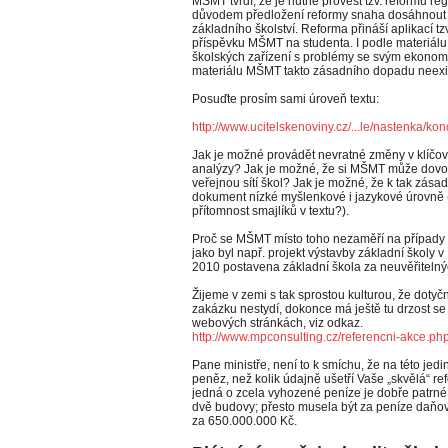
MŠMT tvrdí, že je nutné provést tzv. reformu r
důvodem předložení reformy snaha dosáhnout ú
základního školství. Reforma přináší aplikací tzv
příspěvku MŠMT na studenta. I podle materiálu M
školských zařízení s problémy se svým ekonomi
materiálu MŠMT takto zásadního dopadu neexi
Posuďte prosím sami úroveň textu:
http://
www.ucitelskenoviny.cz/...le/nastenka/
kon
Jak je možné provádět nevratné změny v klíčov
analýzy? Jak je možné, že si MŠMT může dovoli
veřejnou sítí škol? Jak je možné, že k tak zás
dokument nízké myšlenkové i jazykové úrovně 
přítomnost smajlíků v textu?).
Proč se MŠMT místo toho nezaměří na případy k
jako byl např. projekt výstavby základní školy v
2010 postavena základní škola za neuvěřitelnýc
Žijeme v zemi s tak sprostou kulturou, že dotyč
zakázku nestydí, dokonce má ještě tu drzost se 
webových stránkách, viz odkaz.
http://
www.mpconsulting.cz/
referencni-akce.ph
Pane ministře, není to k smíchu, že na této jedi
peněz, než kolik údajně ušetří Vaše „skvělá“ r
jedná o zcela vyhozené peníze je dobře patrné
dvě budovy; přesto musela být za peníze daňov
za 650.000.000 Kč.