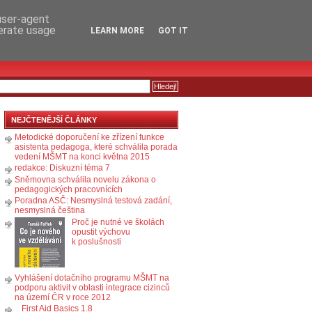
RSS
KOMENTÁŘE
 user-agent
nerate usage
LEARN MORE
GOT IT
NEJČTENĚJŠÍ ČLÁNKY
Metodické doporučení ke zřízení funkce
asistenta pedagoga, které schválila porada
vedení MŠMT na konci května 2015
redakce: Diskuzní téma 7
Sněmovna schválila novelu zákona o
pedagogických pracovnících
Poradna ASČ: Nesmyslná testová zadání,
nesmyslná čeština
Proč je nutné ve školách
opustit výchovu
k poslušnosti
Vyhlášení dotačního programu MŠMT na
podporu aktivit v oblasti integrace cizinců
na území ČR v roce 2012
First Aid Basics 1.8