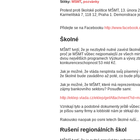
Štítky:
MŠMT
,
pozvánky
Protest proti školské politice MŠMT, 13. úno
Karmelitská 7, 118 12, Praha 1. Demonstrace j
Přidejte se na Facebooku
http://www.faceboo
Školné
MŠMT tvrdí, že je nezbytně nutné zavést školné
proč je MŠMT vůbec nejpomalejší ze všech min
dvou největších programech Výzkum a vývoj zbý
konkurenceschopnost 53 mld Kč.
Jak je možné, že vláda nesplnila svůj písemný 
že školné bude zaváděno až poté, co bude přij
Jak je možné, že MŠMT, které má reprezentovat
zájmy bankovního sektoru? Posuďte sami:
http://eklep.vlada.cz/
eklep/
getAttachment?id=
Vznikají tyto a podobné dokumenty ještě vůbec
je píšou samy firmy a lobbisté nám je strkají d
Rakousko naopak po osmi letech školné ruší...
Rušení regionálních škol