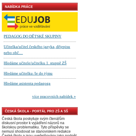
NABÍDKA PRÁCE
ČESKÁ ŠKOLA - PORTÁL PRO ZŠ A SŠ
Česká škola poskytuje svým čtenářům
diskusní prostor k vyjádření názorů na
školskou problematiku. Tyto příspěvky se
nemusí shodovat se stanoviskem redakce
České školy a jsou uveřejňovány jako podnět