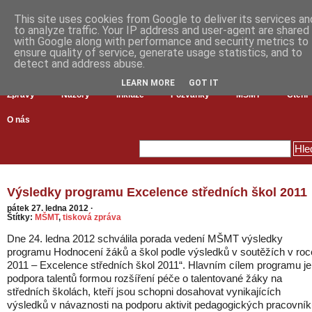
This site uses cookies from Google to deliver its services an
to analyze traffic. Your IP address and user-agent are shared
with Google along with performance and security metrics to
ensure quality of service, generate usage statistics, and to
detect and address abuse.
LEARN MORE
GOT IT
Zprávy
Názory
Inkluze
Pozvánky
MŠMT
Čtení
O nás
Výsledky programu Excelence středních škol 2011
pátek 27. ledna 2012
·
Štítky:
MŠMT
,
tisková zpráva
Dne 24. ledna 2012 schválila porada vedení MŠMT výsledky
programu Hodnocení žáků a škol podle výsledků v soutěžích v roc
2011 – Excelence středních škol 2011“. Hlavním cílem programu je
podpora talentů formou rozšíření péče o talentované žáky na
středních školách, kteří jsou schopni dosahovat vynikajících
výsledků v návaznosti na podporu aktivit pedagogických pracovní