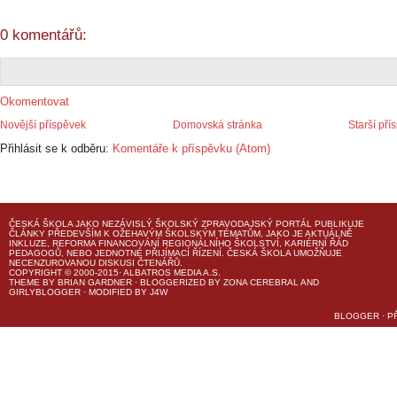
0 komentářů:
Okomentovat
Novější příspěvek
Domovská stránka
Starší pří
Přihlásit se k odběru:
Komentáře k příspěvku (Atom)
ČESKÁ ŠKOLA
JAKO NEZÁVISLÝ ŠKOLSKÝ ZPRAVODAJSKÝ PORTÁL PUBLIKUJE
ČLÁNKY PŘEDEVŠÍM K OŽEHAVÝM ŠKOLSKÝM TÉMATŮM, JAKO JE AKTUÁLNĚ
INKLUZE, REFORMA FINANCOVÁNÍ REGIONÁLNÍHO ŠKOLSTVÍ, KARIÉRNÍ ŘÁD
PEDAGOGŮ, NEBO JEDNOTNÉ PŘIJÍMACÍ ŘÍZENÍ.
ČESKÁ ŠKOLA
UMOŽŇUJE
NECENZUROVANOU DISKUSI ČTENÁŘŮ.
COPYRIGHT © 2000-2015· ALBATROS MEDIA A.S.
THEME
BY
BRIAN GARDNER
· BLOGGERIZED BY
ZONA CEREBRAL
AND
GIRLYBLOGGER
· MODIFIED BY
J4W
BLOGGER
·
P