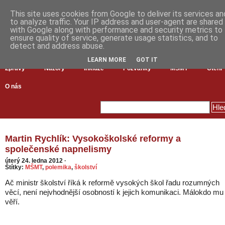
This site uses cookies from Google to deliver its services an
to analyze traffic. Your IP address and user-agent are shared
with Google along with performance and security metrics to
ensure quality of service, generate usage statistics, and to
detect and address abuse.
LEARN MORE
GOT IT
Zprávy
Názory
Inkluze
Pozvánky
MŠMT
Čtení
O nás
Martin Rychlík: Vysokoškolské reformy a
společenské napnelismy
úterý 24. ledna 2012
·
Štítky:
MŠMT
,
polemika
,
školství
Ač ministr školství říká k reformě vysokých škol řadu rozumných
věcí, není nejvhodnější osobností k jejich komunikaci. Málokdo mu
věří.