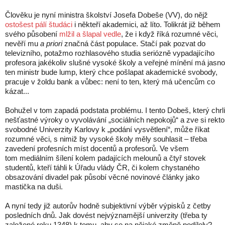
Člověku je nyní ministra školství Josefa Dobeše (VV), do nějž
ostošest pálí študáci
i někteří akademici, až líto. Tolikrát již během
svého působení
mlžil a šlapal vedle
, že i když říká rozumné věci,
nevěří mu
a priori
značná část populace. Stačí pak pozvat do
televizního, potažmo rozhlasového studia seriózně vypadajícího
profesora jakékoliv slušné vysoké školy a veřejné mínění má jasno
ten ministr bude lump, který chce pošlapat akademické svobody,
pracuje v žoldu bank a vůbec: není to ten, který má učencům co
kázat...
Bohužel v tom zapadá podstata problému. I tento Dobeš, který chrl
nešťastné výroky o vyvolávání „sociálních nepokojů“ a zve si rekto
svobodné Univerzity Karlovy k „podání vysvětlení“, může říkat
rozumné věci, s nimiž by vysoké školy měly souhlasit – třeba
zavedení profesních míst docentů a profesorů. Ve všem
tom mediálním šílení kolem padajících melounů a čtyř stovek
studentů, kteří táhli k Úřadu vlády ČR, či kolem chystaného
obsazování divadel pak působí věcné novinové články jako
mastička na duši.
A nyní tedy již autorův hodně subjektivní výběr výpisků z četby
posledních dnů. Jak dovést nejvýznamější univerzity (třeba ty
založené roku 1348) k tomu, aby se na nějaké změně podílely?