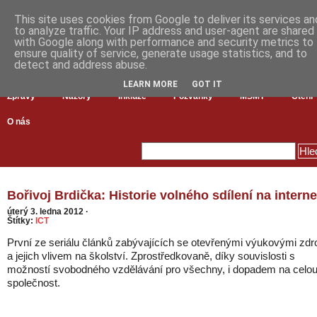
This site uses cookies from Google to deliver its services an
to analyze traffic. Your IP address and user-agent are shared
with Google along with performance and security metrics to
ensure quality of service, generate usage statistics, and to
detect and address abuse.
LEARN MORE
GOT IT
Zprávy
Názory
Inkluze
Pozvánky
MŠMT
Čtení
O nás
Bořivoj Brdička: Historie volného sdílení na intern
úterý 3. ledna 2012
·
Štítky:
ICT
První ze seriálu článků zabývajících se otevřenými výukovými zdro
a jejich vlivem na školství. Zprostředkovaně, díky souvislosti s
možností svobodného vzdělávání pro všechny, i dopadem na celo
společnost.