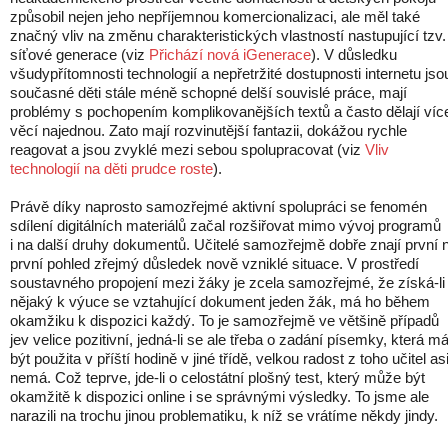
způsobil nejen jeho nepříjemnou komercionalizaci, ale měl také
značný vliv na změnu charakteristických vlastností nastupující tzv.
síťové generace (viz
Přichází nová iGenerace
). V důsledku
všudypřítomnosti technologií a nepřetržité dostupnosti internetu jso
současné děti stále méně schopné delší souvislé práce, mají
problémy s pochopením komplikovanějších textů a často dělají víc
věcí najednou. Zato mají rozvinutější fantazii, dokážou rychle
reagovat a jsou zvyklé mezi sebou spolupracovat (viz
Vliv
technologií na děti prudce roste
).
Právě díky naprosto samozřejmé aktivní spolupráci se fenomén
sdílení digitálních materiálů začal rozšiřovat mimo vývoj programů
i na další druhy dokumentů. Učitelé samozřejmě dobře znají první 
první pohled zřejmý důsledek nově vzniklé situace. V prostředí
soustavného propojení mezi žáky je zcela samozřejmé, že získá-li
nějaký k výuce se vztahující dokument jeden žák, má ho během
okamžiku k dispozici každý. To je samozřejmě ve většině případů
jev velice pozitivní, jedná-li se ale třeba o zadání písemky, která m
být použita v příští hodině v jiné třídě, velkou radost z toho učitel as
nemá. Což teprve, jde-li o celostátní plošný test, který může být
okamžitě k dispozici online i se správnými výsledky. To jsme ale
narazili na trochu jinou problematiku, k níž se vrátíme někdy jindy.