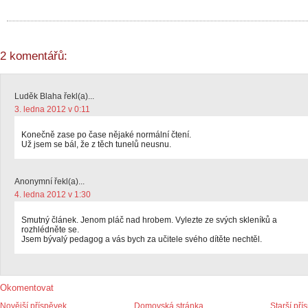
2 komentářů:
Luděk Blaha řekl(a)...
3. ledna 2012 v 0:11
Konečně zase po čase nějaké normální čtení.
Už jsem se bál, že z těch tunelů neusnu.
Anonymní řekl(a)...
4. ledna 2012 v 1:30
Smutný článek. Jenom pláč nad hrobem. Vylezte ze svých skleníků a
rozhlédněte se.
Jsem bývalý pedagog a vás bych za učitele svého dítěte nechtěl.
Okomentovat
Novější příspěvek
Domovská stránka
Starší pří