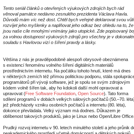
Tento seriál článků o otevřených výukových zdrojích bych rád
věnoval památce nedávno zesnulého prezidenta Václava Havla.
Důvodů mám víc než dost. Chtěl bych veřejně deklarovat svou vůli
rozvíjet jeho myšlenky a naplňovat jeho odkaz bez ohledu na to, že
jsou naše cíle mnohými vnímány jako utopické. Zde popisovaný bo
za volnou dostupnost výukových zdrojů pro všechny je v dokonal
souladu s Havlovou vizí o šíření pravdy a lásky.
Většina z nás je pravděpodobně alespoň obrysově obeznámena
s existencí fenoménu volného šíření digitálních materiálů
prostřednictvím internetu. Na počátku tohoto hnutí, které má dnes
v některých zemích též přímou politickou podporu, stála spoluprác
programátorů při vývoji software, jež je spolu se svým zdrojovým
kódem volně šířen tak, aby ho kdokoli další mohl opravovat a
upravovat (
Free Software Foundation
,
Open Source
). Tato forma
sdílení programů v dobách velkých sálových počítačů (50.–70. léta
jež předcházely vzniku osobních počítačů a internetu (80. léta),
dokonce převládala. Velký význam má dodnes. Důkazem je
oblíbenost takových produktů, jako je Linux nebo Open/Libre Office
Prudký rozvoj internetu v 90. letech minulého století a jeho průnik d
neakademického prostředí včetně domácností a dětských pokojů