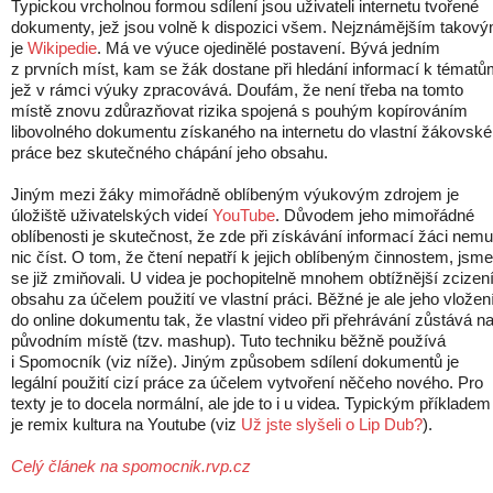
Typickou vrcholnou formou sdílení jsou uživateli internetu tvořené
dokumenty, jež jsou volně k dispozici všem. Nejznámějším takov
je
Wikipedie
. Má ve výuce ojedinělé postavení. Bývá jedním
z prvních míst, kam se žák dostane při hledání informací k tématů
jež v rámci výuky zpracovává. Doufám, že není třeba na tomto
místě znovu zdůrazňovat rizika spojená s pouhým kopírováním
libovolného dokumentu získaného na internetu do vlastní žákovské
práce bez skutečného chápání jeho obsahu.
Jiným mezi žáky mimořádně oblíbeným výukovým zdrojem je
úložiště uživatelských videí
YouTube
. Důvodem jeho mimořádné
oblíbenosti je skutečnost, že zde při získávání informací žáci nemu
nic číst. O tom, že čtení nepatří k jejich oblíbeným činnostem, jsme
se již zmiňovali. U videa je pochopitelně mnohem obtížnější zcizen
obsahu za účelem použití ve vlastní práci. Běžné je ale jeho vložen
do online dokumentu tak, že vlastní video při přehrávání zůstává n
původním místě (tzv. mashup). Tuto techniku běžně používá
i Spomocník (viz níže). Jiným způsobem sdílení dokumentů je
legální použití cizí práce za účelem vytvoření něčeho nového. Pro
texty je to docela normální, ale jde to i u videa. Typickým příkladem
je remix kultura na Youtube (viz
Už jste slyšeli o Lip Dub?
).
Celý článek na spomocnik.rvp.cz