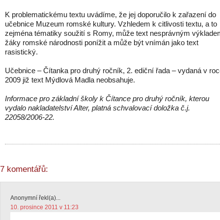
K problematickému textu uvádíme, že jej doporučilo k zařazení do
učebnice Muzeum romské kultury. Vzhledem k citlivosti textu, a to
zejména tématiky soužití s Romy, může text nesprávným výklade
žáky romské národnosti ponížit a může být vnímán jako text
rasistický.
Učebnice – Čítanka pro druhý ročník, 2. ediční řada – vydaná v ro
2009 již text Mýdlová Madla neobsahuje.
Informace pro základní školy k Čítance pro druhý ročník, kterou
vydalo nakladatelství Alter, platná schvalovací doložka č.j.
22058/2006-22.
7 komentářů:
Anonymní řekl(a)...
10. prosince 2011 v 11:23