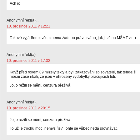
Ach jo
Anonymní řekl(a)...
10. prosince 2011 v 12:21
Takové vyjádření ovšem nemá žádnou právní váhu, jak jistě na MŠMT ví :-)
Anonymní řekl(a)...
10. prosince 2011 v 17:32
Když před rokem 89 mizely texty a byli zakazováni spisovatelé, tak tehdejší
mocní zase říkali, že jsou v ohrožený výdobytky pracujících lidí.
Jo,jo režili se mění, cenzura přežívá.
Anonymní řekl(a)...
10. prosince 2011 v 20:15
Jo,jo režili se mění, cenzura přežívá.
To už je trochu moc, nemyslíte? Tohle se vůbec nedá srovnávat.