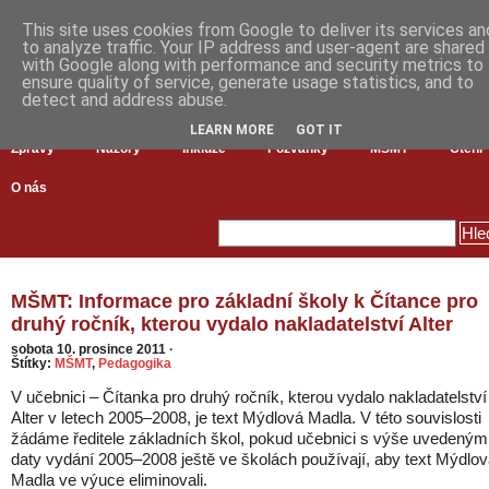
This site uses cookies from Google to deliver its services an
to analyze traffic. Your IP address and user-agent are shared
with Google along with performance and security metrics to
ensure quality of service, generate usage statistics, and to
detect and address abuse.
LEARN MORE
GOT IT
Zprávy
Názory
Inkluze
Pozvánky
MŠMT
Čtení
O nás
MŠMT: Informace pro základní školy k Čítance pro
druhý ročník, kterou vydalo nakladatelství Alter
sobota 10. prosince 2011
·
Štítky:
MŠMT
,
Pedagogika
V učebnici – Čítanka pro druhý ročník, kterou vydalo nakladatelství
Alter v letech 2005–2008, je text Mýdlová Madla. V této souvislosti
žádáme ředitele základních škol, pokud učebnici s výše uvedeným
daty vydání 2005–2008 ještě ve školách používají, aby text Mýdlo
Madla ve výuce eliminovali.