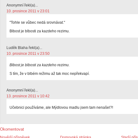
Anonymní řekl(a)...
10. prosince 2011 v 23:01
"Tohle se vůbec nedá srovnávat."
Blbost je blbosti za kazdeho rezimu.
Luděk Blaha řekl(a)...
10. prosince 2011 v 23:50
Blbost je blbosti za kazdeho rezimu.
S tím, že v blbém režimu až tak moc nepřekvapí.
Anonymní řekl(a)...
13. prosince 2011 v 10:42
Učebnici používáme, ale Mýdlovou madlu jsem tam nenašel?!
Okomentovat
Novější příspěvek
Domovská stránka
Starší pří