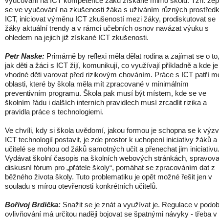
vyučování na ICT kompetence žáků získané mimo školu. Tzn. zep
se ve vyučování na zkušenosti žáka s užíváním různých prostřed
ICT, iniciovat výměnu ICT zkušeností mezi žáky, prodiskutovat se
žáky aktuální trendy a v rámci učebních osnov navázat výuku s
ohledem na jejich již získané ICT zkušenosti.
Petr Naske:
Primárně by reflexi měla dělat rodina a zajímat se o to
jak děti a žáci s ICT žijí, komunikují, co využívají příkladně a kde je
vhodné děti varovat před rizikovým chováním. Práce s ICT patří m
oblasti, které by škola měla mít zpracované v minimálním
preventivním programu. Škola pak musí být místem, kde se ve
školním řádu i dalších interních pravidlech musí zrcadlit rizika a
pravidla práce s technologiemi.
Ve chvíli, kdy si škola uvědomí, jakou formou je schopna se k vý
ICT technologií postavit, je zde prostor k uchopení iniciativy žáků a
učitelé se mohou od žáků samotných učit a přenechat jim iniciativu
Vydávat školní časopis na školních webových stránkách, spravova
diskusní fórum pro „přátele školy“, pomáhat se zpracováním dat z
běžného života školy. Tuto problematiku je opět možné řešit jen v
souladu s mírou otevřenosti konkrétních učitelů.
Bořivoj Brdička:
Snažit se je znát a využívat je. Regulace v podo
ovlivňování má určitou naději bojovat se špatnými návyky - třeba v