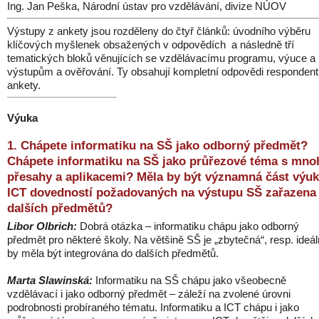
Ing. Jan Peška, Národní ústav pro vzdělávání, divize NÚOV
Výstupy z ankety jsou rozděleny do čtyř článků: úvodního výběru
klíčových myšlenek obsažených v odpovědích a následně tří
tematických bloků věnujících se vzdělávacímu programu, výuce a
výstupům a ověřování. Ty obsahují kompletní odpovědi responden
ankety.
Výuka
1. Chápete informatiku na SŠ jako odborný předmět?
Chápete informatiku na SŠ jako průřezové téma s mno
přesahy a aplikacemi? Měla by být významná část výu
ICT dovedností požadovaných na výstupu SŠ zařazena
dalších předmětů?
Libor Olbrich:
Dobrá otázka – informatiku chápu jako odborný
předmět pro některé školy. Na většině SŠ je „zbytečná“, resp. ideá
by měla být integrována do dalších předmětů.
Marta Slawinská:
Informatiku na SŠ chápu jako všeobecně
vzdělávací i jako odborný předmět – záleží na zvolené úrovni
podrobnosti probíraného tématu. Informatiku a ICT chápu i jako