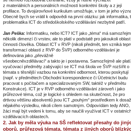
z materiálních a personálních možností konkrétní školy a z její
profilace. To dvojúrovňové kurikulum umožňuje, v tom je jeho význ
Obecně bych se vrátil k odpovědi na první otázku: jak informatika, 
problematika ICT do středoškolského vzdělávání nezbytně patří.
Jan Peška:
Informatiku, nebo ICT? ICT jako „téma“ má samozřej
několik dimenzí či vrstev, ale to platí v podstatě pro jakoukoli oblast
činnosti člověka. Oblast ICT v RVP (nikoli předmět, ten vzniká tepr
transformací oblastí z RVP do ŠVP) odborného vzdělávání je
definována jako „převážně
všeobecněvzdělávací“ a takto je i postavena. Samozřejmě ale platí
vyučovací předměty zabývající se ICT má škola ve ŠVP rozšířit o
témata s těsnější vazbou na konkrétní odbornost, kterou poskytují
(např. v předmětech Obchodní korespondence či Účetnictví budu
pracovat s počítačem a specializovaným SW, taktéž v předmětu
Konstrukce). ICT je v RVP odborného vzdělávání zároveň i jako
průřezové téma, což je logické s ohledem na skutečnost, že pro
drtivou většinu absolventů jsou ICT „pouhým“ prostředkem k dosa
nějakého výsledku, nikoli cílem samotným. Odpovídám tedy ANO,
žáci mají být vedeni k tomu, aby se naučili využívat ICT v ostatníc
vzdělávacích oblastech.
2. Jak by měla výuka na SŠ reflektovat přesahy do jiný
oborů, průřezová témata, témata z jiných oborů blízký