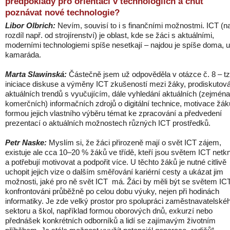
předpoklady pro orientaci v technologiích a chuť
poznávat nové technologie?
Libor Olbrich:
Nevím, souvisí to i s finančními možnostmi. ICT (n
rozdíl např. od strojírenství) je oblast, kde se žáci s aktuálními,
moderními technologiemi spíše nesetkají – najdou je spíše doma, u
kamaráda.
Marta Slawinská:
Částečně jsem už odpověděla v otázce č. 8 – tz
iniciace diskuse a výměny ICT zkušeností mezi žáky, prodiskutov
aktuálních trendů s vyučujícím, dále vyhledání aktuálních (zejména
komerčních) informačních zdrojů o digitální technice, motivace žák
formou jejich vlastního výběru témat ke zpracování a předvedení
prezentací o aktuálních možnostech různých ICT prostředků.
Petr Naske:
Myslím si, že žáci přirozeně mají o svět ICT zájem,
existuje ale cca 10–20 % žáků ve třídě, kteří jsou světem ICT netkn
a potřebují motivovat a podpořit více. U těchto žáků je nutné citlivě
uchopit jejich vize o dalším směřování kariérní cesty a ukázat jim
možnosti, jaké pro ně svět ICT má. Žáci by měli být se světem IC
konfrontováni průběžně po celou dobu výuky, nejen při hodinách
informatiky. Je zde velký prostor pro spolupráci zaměstnavatelské
sektoru a škol, například formou oborových dnů, exkurzí nebo
přednášek konkrétních odborníků a lidí se zajímavým životním