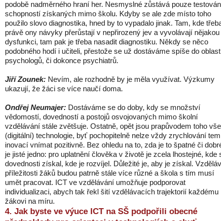
podobě nadměrného hraní her. Nesmyslné zůstává pouze testován
schopností získaných mimo školu. Kdyby se ale zde místo toho
použilo slovo diagnostika, hned by to vypadalo jinak. Tam, kde třeb
právě ony návyky přerůstají v nepřirozený jev a vyvolávají nějakou
dysfunkci, tam pak je třeba nasadit diagnostiku. Někdy se něco
podobného hodí i učiteli, přestože se už dostáváme spíše do oblast
psychologů, či dokonce psychiatrů.
Jiří Zounek:
Nevím, ale rozhodně by je měla využívat. Výzkumy
ukazují, že žáci se více naučí doma.
Ondřej Neumajer:
Dostáváme se do doby, kdy se množství
vědomostí, dovedností a postojů osvojovaných mimo školní
vzdělávání stále zvětšuje. Ostatně, opět jsou prapůvodem toho vš
(digitální) technologie, byť pochopitelně nelze vždy zrychlování te
inovací vnímat pozitivně. Bez ohledu na to, zda je to špatné či dobr
je jisté jedno: pro uplatnění člověka v životě je zcela lhostejné, kde
dovednosti získal, kde je rozvíjel. Důležité je, aby je získal. Vzdělá
příležitosti žáků budou patrně stále více různé a škola s tím musí
umět pracovat. ICT ve vzdělávání umožňuje podporovat
individualizaci, abych tak řekl šití vzdělávacích trajektorií každému
žákovi na míru.
4. Jak byste ve výuce ICT na SŠ podpořili obecné