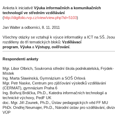
Anketa k iniciativě
Výuka informačních a komunikačních
technologií ve středním vzdělávání
(
http://digifolio.rvp.cz/view/view.php?id=5103
)
Jan Walter a odborníci, 8. 11. 2011
Všechny otázky se vztahují k výuce informatiky a ICT na SŠ. Jsou
rozděleny do tří tematických bloků:
Vzdělávací
program
,
Výuka
a
Výstupy, ověřování
.
Respondenti ankety
Mgr. Libor Olbrich, Soukromá střední škola podnikatelská, Frýdek-
Místek
Ing. Marta Slawinská, Gymnázium a SOŠ Orlová
Mgr. Petr Naske, Centrum pro zjišťování výsledků vzdělávání
(CERMAT), gymnázium Praha 6
Ing. Bořivoj Brdička, Ph.D., Katedra informačních technologií a
technické výchovy, PedF UK
doc. Mgr. Jiří Zounek, Ph.D., Ústav pedagogických věd FF MU
PhDr. Ondřej Neumajer, Ph.D., Národní ústav pro vzdělávání, diviz
VÚP