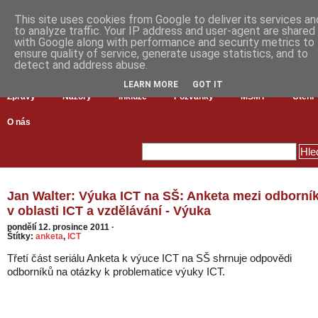
This site uses cookies from Google to deliver its services an
to analyze traffic. Your IP address and user-agent are shared
with Google along with performance and security metrics to
ensure quality of service, generate usage statistics, and to
detect and address abuse.
LEARN MORE
GOT IT
Zprávy
Názory
Inkluze
Pozvánky
MŠMT
Čtení
O nás
Jan Walter: Výuka ICT na SŠ: Anketa mezi odborní
v oblasti ICT a vzdělávání - Výuka
pondělí 12. prosince 2011
·
Štítky:
anketa
,
ICT
Třetí část seriálu Anketa k výuce ICT na SŠ shrnuje odpovědi
odborníků na otázky k problematice výuky ICT.