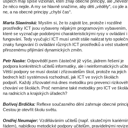
úspěch mají spíše vizionáři, kteří znají obecné principy, ale „nevědí
že něco nejde. A my se hlavně snažíme, aby děti „věděly“, co jde a
ne, a na obecné principy „chybí čas“.
Marta Slawinská:
Myslím si, že to zajistit lze, protože i rozdílné
prostředky ICT jsou vybaveny nějakým programovým vybavením,
které se vyznačuje podobnými charakteristickými rysy v ovládání i
fungování. Tedy vyučující ICT musí umět stále nalézat tyto společ
znaky fungování či ovládání různých ICT prostředků a vést student
přirozenému přijímání dynamických změn.
Petr Naske:
Odpověděl jsem částečně již výše, jádrem řešení je
podpora konkrétních učitelů informatiky, ale i neinformatických učite
Větší podpory se musí dostat i zřizovatelům škol, protože na jejich
bedrech leží systémová rozhodnutí, jak ICT ve svých školách
podpoří. Každý zřizovatel má dnes metodiku pro prevenci rizikové
chování ve školách. Proč nemáme také metodiky pro ICT ve školá
na radnicích a krajských úřadech?
Bořivoj Brdička:
Reflexe současného dění zahrnuje obecné princi
Cestou je otevřít školu světu.
Ondřej Neumajer:
Vzděláváním učitelů (např. skutečným kariérn
řádem), nabídkou metodické podpory učitelům, pravidelnými reviz