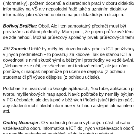
(informatiky), počtem docentů a disertačních prací v oboru didaktik
informatiky na VŠ a v neposlední řadě také s uznáním didaktiky
informatiky jako váženého oboru na poli didaktických disciplín.
Bořivoj Brdička:
Obojí. Ale i ten samostatný předmět musí být
provázán s dalšími předměty. Mám pocit, že pojem průřezové tém
se zde nehodí. Možná průřezový společný prvek průřezových téma
Jiří Zounek:
Určitě by měly být dovednosti v práci s ICT používán
v jiných předmětech – to považuji za klíčové. Tak se stanou ICT a
dovednosti s nimi skutečnými a běžnými prostředky ve vzdělávání
„Nebudeme se učit, co všechno umí textové editor“, ale jak nám
pomůže, či naopak nepomůže při učení se dějepisu (z pohledu
studenta) či při výuce dějepisu (z pohledu učitele).
Podobně lze uvažovat i o Google aplikacích, YouTube, aplikacích p
tvorbu myšlenkových map apod. Navíc počítače by neměly být je
v PC učebnách, ale dostupné v běžných třídách (stačí jich jen pár),
aby studenti mohli hledat informace v knihách a stejně tak na intern
atd.
Ondřej Neumajer:
O vhodnosti přesunu vybraných částí obsahu
vzdělávacího oboru Informatika a ICT do jiných vzdělávacích obor
se nemělo rozhodovat centrálně, vždy je nutné vycházet