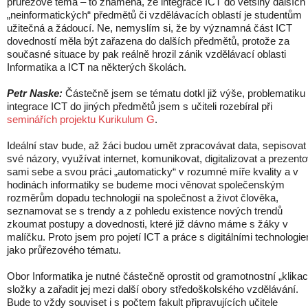
průřezové téma – to znamená, že integrace ICT do většiny dalších
„neinformatických“ předmětů či vzdělávacích oblastí je studentům
užitečná a žádoucí. Ne, nemyslím si, že by významná část ICT
dovedností měla být zařazena do dalších předmětů, protože za
současné situace by pak reálně hrozil zánik vzdělávací oblasti
Informatika a ICT na některých školách.
Petr Naske:
Částečně jsem se tématu dotkl již výše, problematiku
integrace ICT do jiných předmětů jsem s učiteli rozebíral při
seminářích projektu Kurikulum G
.
Ideální stav bude, až žáci budou umět zpracovávat data, sepisovat
své názory, využívat internet, komunikovat, digitalizovat a prezento
sami sebe a svou práci „automaticky“ v rozumné míře kvality a v
hodinách informatiky se budeme moci věnovat společenským
rozměrům dopadu technologií na společnost a život člověka,
seznamovat se s trendy a z pohledu existence nových trendů
zkoumat postupy a dovednosti, které již dávno máme s žáky v
malíčku. Proto jsem pro pojetí ICT a práce s digitálními technologi
jako průřezového tématu.
Obor Informatika je nutné částečně oprostit od gramotnostní „klikac
složky a zařadit jej mezi další obory středoškolského vzdělávání.
Bude to vždy souviset i s počtem fakult připravujících učitele