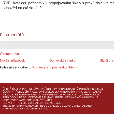
RVP i katalogu požadavků, propojováním školy s praxí, dále viz mo
odpověď na otázku č. 9.
0 komentářů:
Okomentovat
Novější příspěvek
Domovská stránka
Starší pří
Přihlásit se k odběru:
Komentáře k příspěvku (Atom)
ČESKÁ ŠKOLA
JAKO NEZÁVISLÝ ŠKOLSKÝ ZPRAVODAJSKÝ PORTÁL PUBLIKUJE
ČLÁNKY PŘEDEVŠÍM K OŽEHAVÝM ŠKOLSKÝM TÉMATŮM, JAKO JE AKTUÁLNĚ
INKLUZE, REFORMA FINANCOVÁNÍ REGIONÁLNÍHO ŠKOLSTVÍ, KARIÉRNÍ ŘÁD
PEDAGOGŮ, NEBO JEDNOTNÉ PŘIJÍMACÍ ŘÍZENÍ.
ČESKÁ ŠKOLA
UMOŽŇUJE
NECENZUROVANOU DISKUSI ČTENÁŘŮ.
COPYRIGHT © 2000-2015· ALBATROS MEDIA A.S.
THEME
BY
BRIAN GARDNER
· BLOGGERIZED BY
ZONA CEREBRAL
AND
GIRLYBLOGGER
· MODIFIED BY
J4W