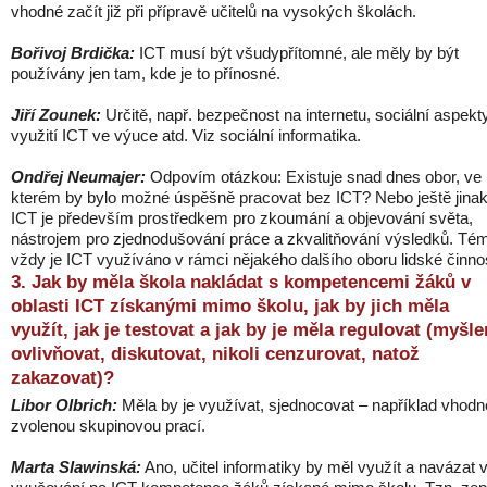
vhodné začít již při přípravě učitelů na vysokých školách.
Bořivoj Brdička:
ICT musí být všudypřítomné, ale měly by být
používány jen tam, kde je to přínosné.
Jiří Zounek:
Určitě, např. bezpečnost na internetu, sociální aspekt
využití ICT ve výuce atd. Viz sociální informatika.
Ondřej Neumajer:
Odpovím otázkou: Existuje snad dnes obor, ve
kterém by bylo možné úspěšně pracovat bez ICT? Nebo ještě jinak
ICT je především prostředkem pro zkoumání a objevování světa,
nástrojem pro zjednodušování práce a zkvalitňování výsledků. Té
vždy je ICT využíváno v rámci nějakého dalšího oboru lidské činnos
3. Jak by měla škola nakládat s kompetencemi žáků v
oblasti ICT získanými mimo školu, jak by jich měla
využít, jak je testovat a jak by je měla regulovat (myšl
ovlivňovat, diskutovat, nikoli cenzurovat, natož
zakazovat)?
Libor Olbrich:
Měla by je využívat, sjednocovat – například vhodn
zvolenou skupinovou prací.
Marta Slawinská:
Ano, učitel informatiky by měl využít a navázat 