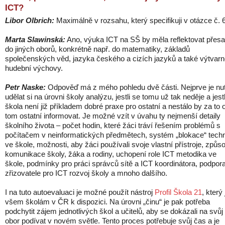
ICT?
Libor Olbrich:
Maximálně v rozsahu, který specifikuji v otázce č. 6
Marta Slawinská:
Ano, výuka ICT na SŠ by měla reflektovat přes
do jiných oborů, konkrétně např. do matematiky, základů
společenských věd, jazyka českého a cizích jazyků a také výtvarn
hudební výchovy.
Petr Naske:
Odpověď má z mého pohledu dvě části. Nejprve je nu
udělat si na úrovni školy analýzu, jestli se tomu už tak neděje a jestl
škola není již příkladem dobré praxe pro ostatní a nestálo by za to 
tom ostatní informovat. Je možné vzít v úvahu ty nejmenší detaily
školního života – počet hodin, které žáci tráví řešením problémů s
počítačem v neinformatických předmětech, systém „blokace“ tech
ve škole, možnosti, aby žáci používali svoje vlastní přístroje, způs
komunikace školy, žáka a rodiny, uchopení role ICT metodika ve
škole, podmínky pro práci správců sítě a ICT koordinátora, podpor
zřizovatele pro ICT rozvoj školy a mnoho dalšího.
I na tuto autoevaluaci je možné použít nástroj
Profil Škola 21
, který 
všem školám v ČR k dispozici. Na úrovni „činu“ je pak potřeba
podchytit zájem jednotlivých škol a učitelů, aby se dokázali na svůj
obor podívat v novém světle. Tento proces potřebuje svůj čas a je