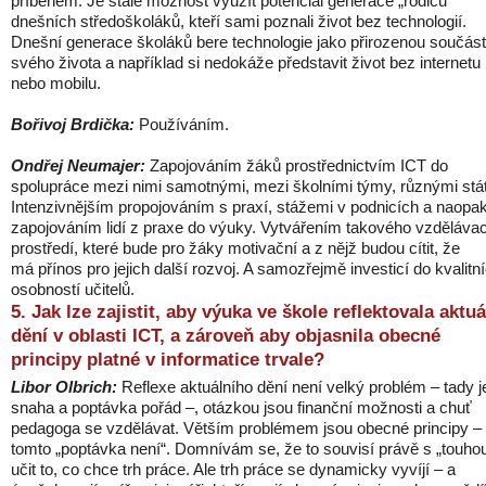
příběhem. Je stále možnost využít potenciál generace „rodičů“
dnešních středoškoláků, kteří sami poznali život bez technologií.
Dnešní generace školáků bere technologie jako přirozenou součást
svého života a například si nedokáže představit život bez internetu
nebo mobilu.
Bořivoj Brdička:
Používáním.
Ondřej Neumajer:
Zapojováním žáků prostřednictvím ICT do
spolupráce mezi nimi samotnými, mezi školními týmy, různými stát
Intenzivnějším propojováním s praxí, stážemi v podnicích a naopa
zapojováním lidí z praxe do výuky. Vytvářením takového vzděláva
prostředí, které bude pro žáky motivační a z nějž budou cítit, že
má přínos pro jejich další rozvoj. A samozřejmě investicí do kvalitn
osobností učitelů.
5. Jak lze zajistit, aby výuka ve škole reflektovala aktuá
dění v oblasti ICT, a zároveň aby objasnila obecné
principy platné v informatice trvale?
Libor Olbrich:
Reflexe aktuálního dění není velký problém – tady j
snaha a poptávka pořád –, otázkou jsou finanční možnosti a chuť
pedagoga se vzdělávat. Větším problémem jsou obecné principy –
tomto „poptávka není“. Domnívám se, že to souvisí právě s „touho
učit to, co chce trh práce. Ale trh práce se dynamicky vyvíjí – a