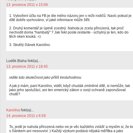
13. prosince 2011 v 15:08
1. Vytvoření účtu na FB je dle mého názoru jen v režii rodičů. Navíc pokud je
dítě dobře vychováno, ví jaké informace může šířit.
2. Druhý komentář je úplně zcestný. Nahota je zcela přirozená, tak proč
nechodit doma "hambatý" ? Jak řekl poste.restante - úchylný je ten, kdo do
těch oken kouká. =)
3. Skvělý článek Karolíno.
Luděk Blaha řekl(a)...
13. prosince 2011 v 18:45
vidíte tuto skutečnost jako příliš trestuhodnou
A jak ji mám, paní Karolíno, vidět, když chudák zmíněné dítě, si nemůže, tak
jako jeho spolužáci, ani ten emerický zákon o svojí ochraně zaporušovat
chutě?
Karolína
řekl(a)...
14. prosince 2011 v 6:59
To, jestli je nahota přirozená nebo ne je věc každého zvlášť a myslím si, že to
s článkem ani nesouvisí :) Každý výzkum podává nějaká měřítka a jako