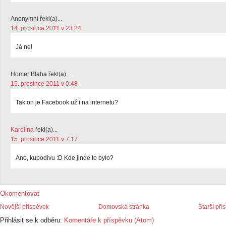
Anonymní řekl(a)...
14. prosince 2011 v 23:24
Já ne!
Homer Blaha řekl(a)...
15. prosince 2011 v 0:48
Tak on je Facebook už i na internetu?
Karolína
řekl(a)...
15. prosince 2011 v 7:17
Ano, kupodivu :D Kde jinde to bylo?
Okomentovat
Novější příspěvek
Domovská stránka
Starší pří
Přihlásit se k odběru:
Komentáře k příspěvku (Atom)