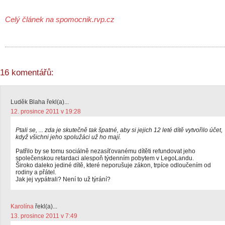
Celý článek na spomocnik.rvp.cz
16 komentářů:
Luděk Blaha řekl(a)...
12. prosince 2011 v 19:28
Ptali se, ... zda je skutečně tak špatné, aby si jejich 12 leté dítě vytvořilo účet,
když všichni jeho spolužáci už ho mají.
Patřilo by se tomu sociálně nezasíťovanému dítěti refundovat jeho
společenskou retardaci alespoň týdenním pobytem v LegoLandu.
Široko daleko jediné dítě, které neporušuje zákon, trpíce odloučením od
rodiny a přátel.
Jak jej vypátrali? Není to už týrání?
Karolína
řekl(a)...
13. prosince 2011 v 7:49