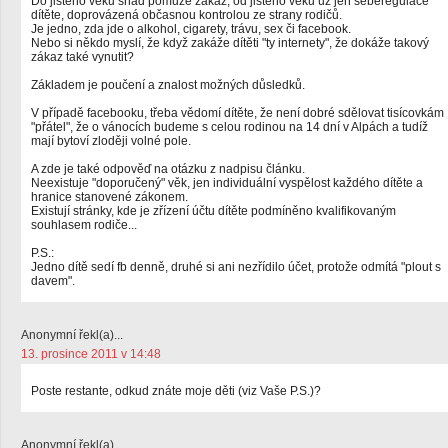
Do jistého věku snad pomůže zákaz, od jistého věku už jen seberegulace
dítěte, doprovázená občasnou kontrolou ze strany rodičů.
Je jedno, zda jde o alkohol, cigarety, trávu, sex či facebook.
Nebo si někdo myslí, že když zakáže dítěti "ty internety", že dokáže takový
zákaz také vynutit?
Základem je poučení a znalost možných důsledků.
V případě facebooku, třeba vědomí dítěte, že není dobré sdělovat tisícovkám
"přátel", že o vánocích budeme s celou rodinou na 14 dní v Alpách a tudíž
mají bytoví zloději volné pole.
A zde je také odpověď na otázku z nadpisu článku.
Neexistuje "doporučený" věk, jen individuální vyspělost každého dítěte a
hranice stanovené zákonem.
Existují stránky, kde je zřízení účtu dítěte podmíněno kvalifikovaným
souhlasem rodiče...
P.S.:
Jedno dítě sedí fb denně, druhé si ani nezřídilo účet, protože odmítá "plout s
davem".
Anonymní řekl(a)...
13. prosince 2011 v 14:48
Poste restante, odkud znáte moje děti (viz Vaše P.S.)?
Anonymní řekl(a)...