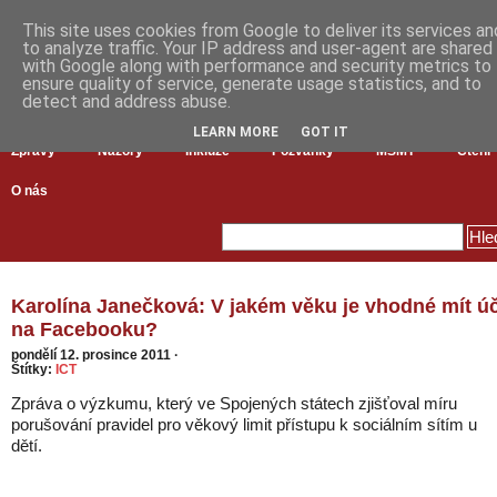
This site uses cookies from Google to deliver its services an
to analyze traffic. Your IP address and user-agent are shared
with Google along with performance and security metrics to
ensure quality of service, generate usage statistics, and to
detect and address abuse.
LEARN MORE
GOT IT
Zprávy
Názory
Inkluze
Pozvánky
MŠMT
Čtení
O nás
Karolína Janečková: V jakém věku je vhodné mít ú
na Facebooku?
pondělí 12. prosince 2011
·
Štítky:
ICT
Zpráva o výzkumu, který ve Spojených státech zjišťoval míru
porušování pravidel pro věkový limit přístupu k sociálním sítím u
dětí.