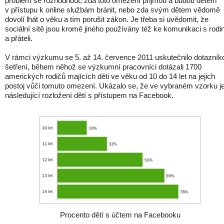
problém se rozhodnout, zda toto omezení přijmou a budou dětem
v přístupu k online službám bránit, nebo zda svým dětem vědomě
dovolí lhát o věku a tím porušit zákon. Je třeba si uvědomit, že
sociální sítě jsou kromě jiného používány též ke komunikaci s rodi
a přáteli.
V rámci výzkumu se 5. až 14. července 2011 uskutečnilo dotazník
šetření, během něhož se výzkumní pracovníci dotázali 1700
amerických rodičů majících děti ve věku od 10 do 14 let na jejich
postoj vůči tomuto omezení. Ukázalo se, že ve vybraném vzorku j
následující rozložení dětí s přístupem na Facebook.
Procento dětí s účtem na Facebooku