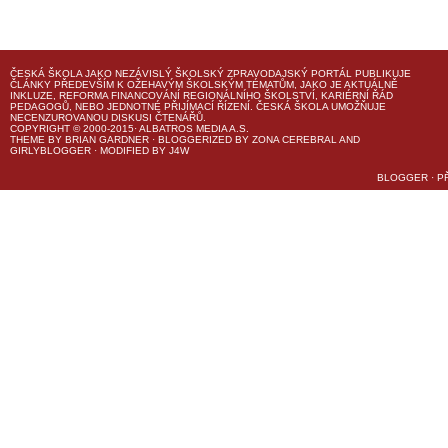
ČESKÁ ŠKOLA
JAKO NEZÁVISLÝ ŠKOLSKÝ ZPRAVODAJSKÝ PORTÁL PUBLIKUJE
ČLÁNKY PŘEDEVŠÍM K OŽEHAVÝM ŠKOLSKÝM TÉMATŮM, JAKO JE AKTUÁLNĚ
INKLUZE, REFORMA FINANCOVÁNÍ REGIONÁLNÍHO ŠKOLSTVÍ, KARIÉRNÍ ŘÁD
PEDAGOGŮ, NEBO JEDNOTNÉ PŘIJÍMACÍ ŘÍZENÍ.
ČESKÁ ŠKOLA
UMOŽŇUJE
NECENZUROVANOU DISKUSI ČTENÁŘŮ.
COPYRIGHT © 2000-2015· ALBATROS MEDIA A.S.
THEME
BY
BRIAN GARDNER
· BLOGGERIZED BY
ZONA CEREBRAL
AND
GIRLYBLOGGER
· MODIFIED BY
J4W
BLOGGER
·
P