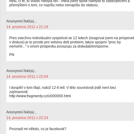
netu, či fb, tu vůbec nebyla řeč - měla jsem spíše namysli to zabezpečení a
přemýšlení o tom, co napíšu nebo nenapíšu do statusu.
Anonymní řekl(a)...
14. prosince 2011 v 21:19
Pres vsechnu individualni vyspelost ve 12 letech (reagoval jsem na prispeve
v diskusi) je to proste pro vetsinu deti problem, takze spojeni "proc by
nemohli..." v onom prispevku povazuju za diskutabilni/sporne.
PN
Anonymní řekl(a)...
14. prosince 2011 v 22:04
I dospělí v tom lítají, natož 12-ti letí. V této souvislosti jistě není bez
zajímavosti:
http://www.fragmenty.cz/iz000000.html
Anonymní řekl(a)...
14. prosince 2011 v 22:24
Prozradí mi někdo, co je facebook?