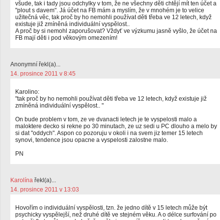
všude, tak i tady jsou odchylky v tom, že ne všechny děti chtějí mít ten účet a
"plout s davem". Já účet na FB mám a myslím, že v mnohém je to velice
užitečná věc, tak proč by ho nemohli používat děti třeba ve 12 letech, když
existuje již zmíněná individuální vyspělost..
A proč by si nemohl zaporušovat? Vždyť ve výzkumu jasně vyšlo, že účet na
FB mají děti i pod věkovým omezením!
Anonymní řekl(a)...
14. prosince 2011 v 8:45
Karolino:
"tak proč by ho nemohli používat děti třeba ve 12 letech, když existuje již
zmíněná individuální vyspělost.. "
On bude problem v tom, ze ve dvanacti letech je te vyspelosti malo a
maloktere decko si rekne po 30 minutach, ze uz sedi u PC dlouho a melo by
si dat "oddych". Aspon co pozoruju v okoli i na svem jiz temer 15 letech
synovi, tendence jsou opacne a vyspelosti zalostne malo.
PN
Karolína
řekl(a)...
14. prosince 2011 v 13:03
Hovořím o individuální vyspělosti, tzn. že jedno dítě v 15 letech může být
psychicky vyspělejší, než druhé dítě ve stejném věku. A o délce surfování po