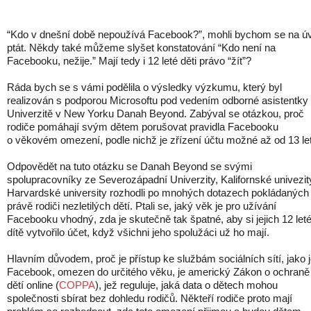
“Kdo v dnešní době nepoužívá Facebook?”, mohli bychom se na ú
ptát. Někdy také můžeme slyšet konstatování “Kdo není na
Facebooku, nežije.” Mají tedy i 12 leté děti právo “žít”?
Ráda bych se s vámi podělila o výsledky výzkumu, který byl
realizován s podporou Microsoftu pod vedením odborné asistentky
Univerzitě v New Yorku Danah Beyond. Zabýval se otázkou, proč
rodiče pomáhají svým dětem porušovat pravidla Facebooku
o věkovém omezení, podle nichž je zřízení účtu možné až od 13 let
Odpovědět na tuto otázku se Danah Beyond se svými
spolupracovníky ze Severozápadní Univerzity, Kalifornské univezit
Harvardské university rozhodli po mnohých dotazech pokládaných
právě rodiči nezletilých dětí. Ptali se, jaký věk je pro užívání
Facebooku vhodný, zda je skutečně tak špatné, aby si jejich 12 let
dítě vytvořilo účet, když všichni jeho spolužáci už ho mají.
Hlavním důvodem, proč je přístup ke službám sociálních sítí, jako 
Facebook, omezen do určitého věku, je americký Zákon o ochraně
dětí online (
COPPA
), jež reguluje, jaká data o dětech mohou
společnosti sbírat bez dohledu rodičů. Někteří rodiče proto mají