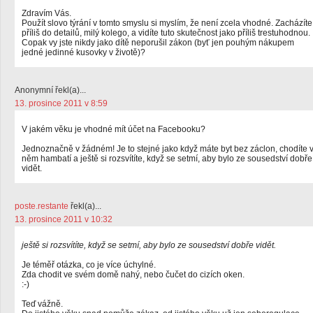
Zdravím Vás.
Použít slovo týrání v tomto smyslu si myslím, že není zcela vhodné. Zacházíte
příliš do detailů, milý kolego, a vidíte tuto skutečnost jako příliš trestuhodnou.
Copak vy jste nikdy jako dítě neporušil zákon (byť jen pouhým nákupem
jedné jedinné kusovky v životě)?
Anonymní řekl(a)...
13. prosince 2011 v 8:59
V jakém věku je vhodné mít účet na Facebooku?
Jednoznačně v žádném! Je to stejné jako když máte byt bez záclon, chodíte 
něm hambatí a ještě si rozsvítíte, když se setmí, aby bylo ze sousedství dobře
vidět.
poste.restante
řekl(a)...
13. prosince 2011 v 10:32
ještě si rozsvítíte, když se setmí, aby bylo ze sousedství dobře vidět.
Je téměř otázka, co je více úchylné.
Zda chodit ve svém domě nahý, nebo čučet do cizích oken.
:-)
Teď vážně.