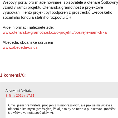
Webový portál pro mladé novináře, spisovatele a čtenáře Šotkovin
vznikl v rámci projektu Čtenářská gramotnost a projektové
vyučování. Tento projekt byl podpořen z prostředků Evropského
sociálního fondu a státního rozpočtu ČR.
Více informací naleznete zde:
www.ctenarska-gramotnost.cz/o-projektu/posilejte-nam-dilka
Abeceda, občanské sdružení
www.abeceda-os.cz
1 komentářů:
Anonymní řekl(a)...
8. října 2011 v 17:31
Chvíli jsem přemýšlela, proč jen z mimopražských, ale pak se mi vybavila
některá dílka mých (pražských) žáků, a ta by se nedala publikovat...(naštěstí
šlo vždy o volnočasové aktivity).