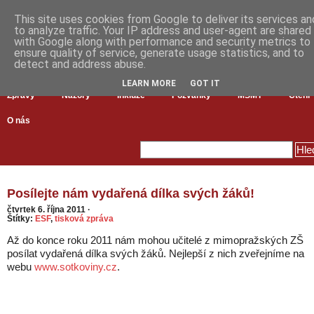
This site uses cookies from Google to deliver its services an
to analyze traffic. Your IP address and user-agent are shared
with Google along with performance and security metrics to
ensure quality of service, generate usage statistics, and to
detect and address abuse.
LEARN MORE
GOT IT
Zprávy
Názory
Inkluze
Pozvánky
MŠMT
Čtení
O nás
Posílejte nám vydařená dílka svých žáků!
čtvrtek 6. října 2011
·
Štítky:
ESF
,
tisková zpráva
Až do konce roku 2011 nám mohou učitelé z mimopražských ZŠ
posílat vydařená dílka svých žáků. Nejlepší z nich zveřejníme na
webu
www.sotkoviny.cz
.