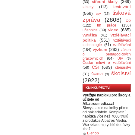
střední školy
(369)
(33)
testování
tablety
(113)
tisková
(568)
tipy
(16)
zpráva
(2808)
top
(122)
trh práce
(156)
video
(685)
učebnice
(39)
vzdělávací
vyhláška
(41)
politika
(551)
vzdělávací
technologie
(61)
vzdělávání
výzkum
(283)
(184)
zákon
o pedagogických
pracovnících
(64)
ÚIV
(3)
Česko mluví o vzdělávání
ČŠI
(699)
(58)
čtenářství
školství
(31)
Škola21
(3)
(2922)
KNIHKUPECTVÍ
Využijte nabídku pro školy a
učitele od
Albatrosmedia.cz!
Slevy a akce na knihy přímo
od nakladatele. Kompletní
nabídka více než 7000 titulů
z produkce Albatros Media.
Vše skladem, rychlé dodávky
zboží.
E-shop