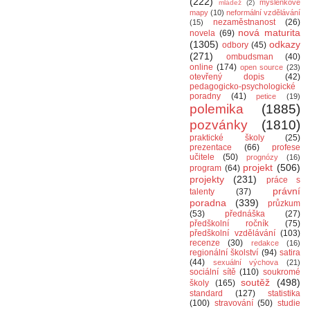
(222)
myšlenkové
mládež
(2)
mapy
(10)
neformální vzdělávání
nezaměstnanost
(26)
(15)
nová maturita
novela
(69)
(1305)
odkazy
odbory
(45)
(271)
ombudsman
(40)
online
(174)
open source
(23)
otevřený dopis
(42)
pedagogicko-psychologické
poradny
(41)
petice
(19)
polemika
(1885)
pozvánky
(1810)
praktické školy
(25)
prezentace
(66)
profese
učitele
(50)
prognózy
(16)
projekt
(506)
program
(64)
projekty
(231)
práce s
právní
talenty
(37)
poradna
(339)
průzkum
(53)
přednáška
(27)
předškolní ročník
(75)
předškolní vzdělávání
(103)
recenze
(30)
redakce
(16)
regionální školství
(94)
satira
(44)
sexuální výchova
(21)
sociální sítě
(110)
soukromé
soutěž
(498)
školy
(165)
standard
(127)
statistika
(100)
stravování
(50)
studie