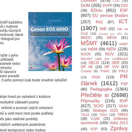
CERMAT
(578)
CLIL
(18)
DUM
(205)
DVPP
(59)
DZS
EDUin
(852)
ESF
(39)
(807)
EU peníze školám
ICT
(257)
FAQ
(87)
u téměř každého
ší i nutnost
(1907)
IWB
(32)
Jak na
počtu různých
DUM
(16)
Jazyky pro děti
(1)
možnosti, které
MOOC
(35)
MPSV
(61)
fotograf pro
MŠMT
(4611)
ru.
NAEP
NIDV
(228)
NIDM
(58)
(14)
NÚV
(321)
NÚOV
(55)
hyťte s jeho
Národní rada pro vzdělávání
 příkladů
OECD
(114)
OER
(25)
(16)
parametr nebo
OP VK
(24)
OP VVV
(67)
u smyslu
Ostatní
(6)
PIAAC
(8)
PIRLS
lší návod k
PR
raven poradit
PISA
(119)
(13)
í. S jeho pomocí pak bude snadné vytvářet
článek
(1612)
PSP
Pedagogika
(1364)
(80)
Přečtěte si
(2698)
troje hned po vybalení z krabice
Přijímačky
(216)
RVP
 nezbytné základní pojmy
(627)
SCIO
(317)
SKAV
režimů a poznat i jejich omezení
(148)
Strategie 2020
(46)
mů a volit mezi nimi podle potřeby
TIMSS
TALIS
(19)
TEDx
(10)
(39)
UJAK
(25)
Učitelský
ře jako statické portréty
spomocník
(169)
Volby 2013
znějších světelných podmínek
Zprávy
(40)
VÚP
(53)
olené kompozice nebo motivu