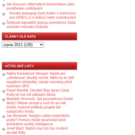
Jan Koucun: Alternativní komunikace jako
prostředek vzdělávání
Norský pedagog Godi Keller v rozhovoru
pro iDNES.cz o inkluzi nebo známkování
Šedesát signatářů dopisu premiérovi žádá
odvolání ministra Dobeše
ČLÁNKY DLE DATA
UČITELSKÉ LISTY
Adéla Karásková Skoupá: Nejde jen
„ušmiknout“ devátý ročník. Mělo by to obří
negativní důsledky, varuje sociolog před
návrhem SPD
Pavel Mentlík: Devátá třída (první část):
Kolik let má mít základní škola
Markéta Hronová: Jak pozvednout české
školy? Máme recept a není to ani tak
drahé, hodnotí pětiletý projekt šéf
nadačního fondu
Jan Beránek: Nejdou vašim potomkům
počty? Pomoci může doučování pod
dohledem umělé inteligence
Josef Mačí: Babiš vrací do hry zrušení
deváté třídy