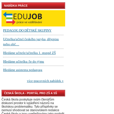
NABÍDKA PRÁCE
ČESKÁ ŠKOLA - PORTÁL PRO ZŠ A SŠ
Česká škola poskytuje svým čtenářům
diskusní prostor k vyjádření názorů na
školskou problematiku. Tyto příspěvky se
nemusí shodovat se stanoviskem redakce
České školy a jsou uveřejňovány jako podnět