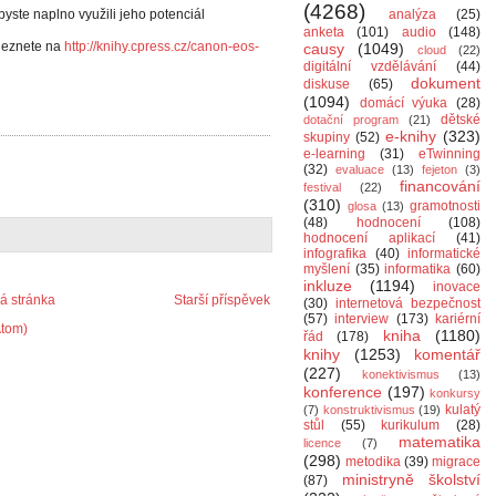
(4268)
byste naplno využili jeho potenciál
analýza
(25)
anketa
(101)
audio
(148)
aleznete na
http://knihy.cpress.cz/canon-eos-
causy
(1049)
cloud
(22)
digitální vzdělávání
(44)
dokument
diskuse
(65)
(1094)
domácí výuka
(28)
dětské
dotační program
(21)
e-knihy
(323)
skupiny
(52)
e-learning
(31)
eTwinning
(32)
evaluace
(13)
fejeton
(3)
financování
festival
(22)
(310)
gramotnosti
glosa
(13)
(48)
hodnocení
(108)
hodnocení aplikací
(41)
infografika
(40)
informatické
myšlení
(35)
informatika
(60)
inkluze
(1194)
inovace
 stránka
Starší příspěvek
(30)
internetová bezpečnost
(57)
interview
(173)
kariérní
Atom)
kniha
(1180)
řád
(178)
knihy
(1253)
komentář
(227)
konektivismus
(13)
konference
(197)
konkursy
kulatý
(7)
konstruktivismus
(19)
stůl
(55)
kurikulum
(28)
matematika
licence
(7)
(298)
metodika
(39)
migrace
ministryně školství
(87)