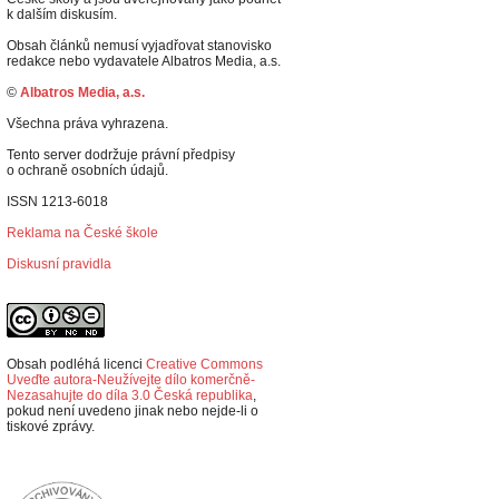
k dalším diskusím.
Obsah článků nemusí vyjadřovat stanovisko
redakce nebo vydavatele Albatros Media, a.s.
©
Albatros Media, a.s.
Všechna práva vyhrazena.
Tento server dodržuje právní předpisy
o ochraně osobních údajů.
ISSN 1213-6018
Reklama na České škole
Diskusní pravidla
Obsah podléhá licenci
Creative Commons
Uveďte autora-Neužívejte dílo komerčně-
Nezasahujte do díla 3.0 Česká republika
,
p
okud není uvedeno jinak nebo nejde-li o
tiskové zprávy.