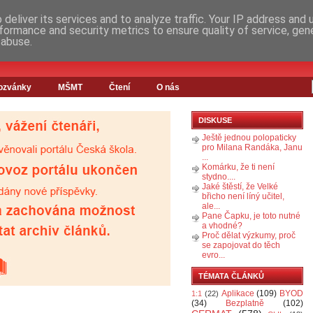
deliver its services and to analyze traffic. Your IP address and
formance and security metrics to ensure quality of service, ge
 abuse.
ozvánky
MŠMT
Čtení
O nás
DISKUSE
Ještě jednou polopaticky
pro Milana Randáka, Janu
...
Komárku, že ti není
stydno....
Jaké štěstí, že Velké
břicho není líný učitel,
ale...
Pane Čapku, je toto nutné
a vhodné?
Proč dělat výzkumy, proč
se zapojovat do těch
evro...
TÉMATA ČLÁNKŮ
Aplikace
(109)
BYOD
1:1
(22)
(34)
Bezplatně
(102)