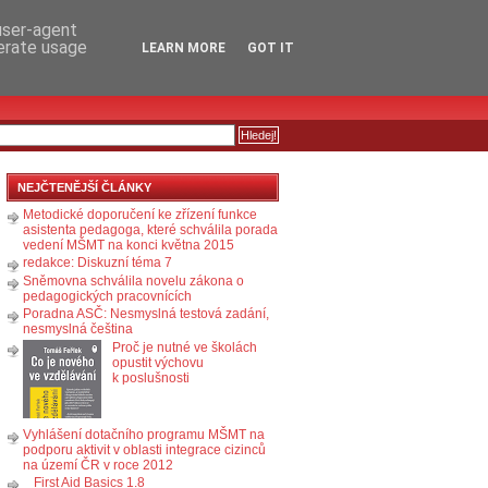
RSS
KOMENTÁŘE
 user-agent
nerate usage
LEARN MORE
GOT IT
NEJČTENĚJŠÍ ČLÁNKY
Metodické doporučení ke zřízení funkce
asistenta pedagoga, které schválila porada
vedení MŠMT na konci května 2015
redakce: Diskuzní téma 7
Sněmovna schválila novelu zákona o
pedagogických pracovnících
Poradna ASČ: Nesmyslná testová zadání,
nesmyslná čeština
Proč je nutné ve školách
opustit výchovu
k poslušnosti
Vyhlášení dotačního programu MŠMT na
podporu aktivit v oblasti integrace cizinců
na území ČR v roce 2012
First Aid Basics 1.8