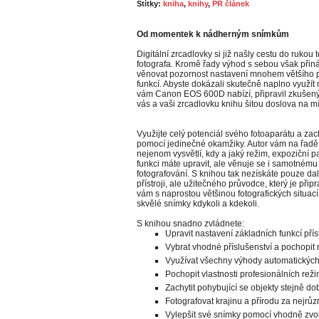
Štítky:
kniha
,
knihy
,
PR článek
Od momentek k nádherným snímkům
Digitální zrcadlovky si již našly cestu do ruko
fotografa. Kromě řady výhod s sebou však přiná
věnovat pozornost nastavení mnohem většího 
funkcí. Abyste dokázali skutečně naplno využít 
vám Canon EOS 600D nabízí, připravil zkušený 
vás a vaši zrcadlovku knihu šitou doslova na mí
Využijte celý potenciál svého fotoaparátu a zac
pomocí jedinečné okamžiky. Autor vám na řadě
nejenom vysvětlí, kdy a jaký režim, expoziční 
funkci máte upravit, ale věnuje se i samotném
fotografování. S knihou tak nezískáte pouze da
přístroji, ale užitečného průvodce, který je přip
vám s naprostou většinou fotografických situac
skvělé snímky kdykoli a kdekoli.
S knihou snadno zvládnete:
Upravit nastavení základních funkcí přís
Vybrat vhodné příslušenství a pochopit
Využívat všechny výhody automatických 
Pochopit vlastnosti profesionálních reži
Zachytit pohybující se objekty stejně dob
Fotografovat krajinu a přírodu za nejrů
Vylepšit své snímky pomocí vhodně zv