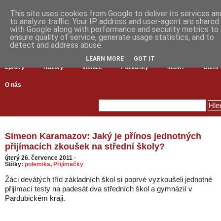
This site uses cookies from Google to deliver its services an
to analyze traffic. Your IP address and user-agent are shared
with Google along with performance and security metrics to
ensure quality of service, generate usage statistics, and to
detect and address abuse.
LEARN MORE
GOT IT
Zprávy
Názory
Inkluze
Pozvánky
MŠMT
Čtení
O nás
Simeon Karamazov: Jaký je přínos jednotných
přijímacích zkoušek na střední školy?
úterý 26. července 2011
·
Štítky:
polemika
,
Přijímačky
Žáci devátých tříd základních škol si poprvé vyzkoušeli jednotné
přijímací testy na padesát dva středních škol a gymnázií v
Pardubickém kraji.