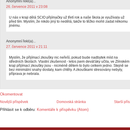
Anonymní řekl(a)...
26. července 2011 v 23:08
U nás v kraji dělá SCIO přijímačky už třetí rok a naše škola je využívala už
před tím. Myslím, že nikdo jiný to nedělá, takže to těžko mohli zadat někomu
jinému.
Anonymní řekl(a)...
27. července 2011 v 21:11
Myslím, že přijímací zkoušky nic neřeší, pokud bude nadbytek míst na
středních školách. Vlastní zkušenost - letos jsem deváťáky učila, ve Zlínském
kraji přijímací zkoušky jsou - nicméně dětem to bylo celkem jedno. Stejně se
bez minimální snahy dostaly, kam chtěly. A zkouškami stresovány nebyly,
příprava je nebrala.
Okomentovat
Novější příspěvek
Domovská stránka
Starší pří
Přihlásit se k odběru:
Komentáře k příspěvku (Atom)