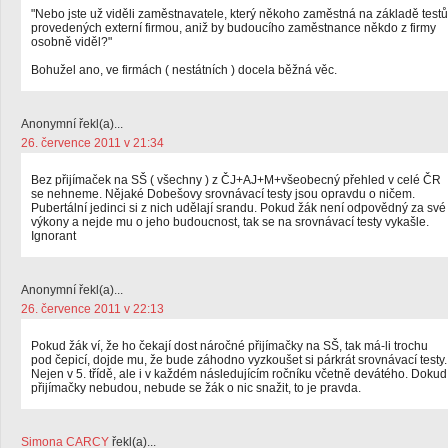
"Nebo jste už viděli zaměstnavatele, který někoho zaměstná na základě testů
provedených externí firmou, aniž by budoucího zaměstnance někdo z firmy
osobně viděl?"
Bohužel ano, ve firmách ( nestátních ) docela běžná věc.
Anonymní řekl(a)...
26. července 2011 v 21:34
Bez přijímaček na SŠ ( všechny ) z ČJ+AJ+M+všeobecný přehled v celé ČR
se nehneme. Nějaké Dobešovy srovnávací testy jsou opravdu o ničem.
Pubertální jedinci si z nich udělají srandu. Pokud žák není odpovědný za své
výkony a nejde mu o jeho budoucnost, tak se na srovnávací testy vykašle.
Ignorant
Anonymní řekl(a)...
26. července 2011 v 22:13
Pokud žák ví, že ho čekají dost náročné přijímačky na SŠ, tak má-li trochu
pod čepicí, dojde mu, že bude záhodno vyzkoušet si párkrát srovnávací testy.
Nejen v 5. třídě, ale i v každém následujícím ročníku včetně devátého. Dokud
přijímačky nebudou, nebude se žák o nic snažit, to je pravda.
Simona CARCY
řekl(a)...