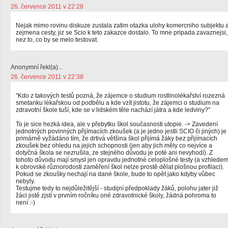
26. července 2011 v 22:28
Nejak mimo rovinu diskuze zustala zatim otazka ulohy komercniho subjektu 
zejmena cesty, jiz se Scio k teto zakazce dostalo. To mne pripada zavaznejsi,
nez to, co by se melo testovat.
Anonymní řekl(a)...
26. července 2011 v 22:38
"Kdo z takových testů pozná, že zájemce o studium rostlinolékařství rozezná
smetanku lékařskou od podbělu a kde vzít jistotu, že zájemci o studium na
zdravotní škole tuší, kde se v lidském těle nachází játra a kde ledviny?"
To je sice hezká idea, ale v přebytku škol současnosti utopie. -> Zavedení
jednotných povinných přijímacích zkoušek (a je jedno jestli SCIO či jiných) je
primárně vyžádáno tím, že drtivá většina škol přijímá žáky bez přijímacích
zkoušek bez ohledu na jejich schopnosti (jen aby jich měly co nejvíce a
dotyčná škola se nezrušila, ze stejného důvodu je poté ani nevyhodí). Z
tohoto důvodu mají smysl jen opravdu jednotné celoplošné testy (a vzhlede
k obrovské různorodosti zaměření škol nelze prostě dělat plošnou profilaci).
Pokud se zkoušky nechají na dané škole, bude to opět jako kdyby vůbec
nebyly.
Testujme tedy to nejdůležitější - studijní předpoklady žáků, polohu jater již
žáci jistě zjstí v prvním ročníku oné zdravotnické školy, žádná pohroma to
není :-)