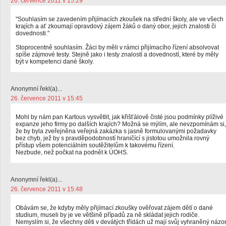
26. července 2011 v 15:29
"Souhlasím se zavedením přijímacích zkoušek na střední školy, ale ve všech
krajích a ať zkoumají opravdový zájem žáků o daný obor, jejich znalosti či
dovednosti."
Stoprocentně souhlasím. Žáci by měli v rámci přijímacího řízení absolvovat
spíše zájmové testy. Stejně jako i testy znalostí a dovedností, které by měly
být v kompetenci dané školy.
Anonymní řekl(a)...
26. července 2011 v 15:45
Mohl by nám pan Kartous vysvětlit, jak křišťálově čisté jsou podmínky plíživé
expanze jeho firmy po dalších krajích? Možná se mýlím, ale nevzpomínám si,
že by byla zveřejněna veřejná zakázka s jasně formulovanými požadavky
bez chyb, jež by s pravděpodobností hraničící s jistotou umožnila rovný
přístup všem potenciálním soutěžitelům k takovému řízení.
Nezbude, než počkat na podnět k ÚOHS.
Anonymní řekl(a)...
26. července 2011 v 15:48
Obávám se, že kdyby měly přijímací zkoušky ověřovat zájem dětí o dané
studium, museli by je ve většině případů za ně skládat jejich rodiče.
Nemyslím si, že všechny děti v devátých třídách už mají svůj vyhraněný názo