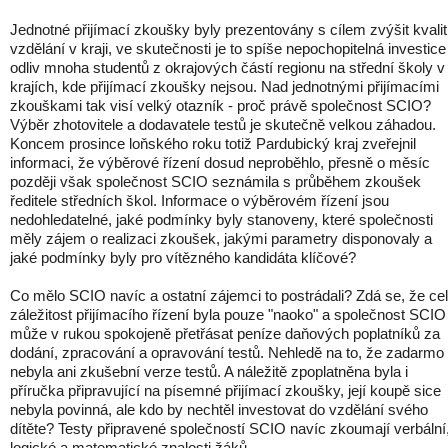
Jednotné přijímací zkoušky byly prezentovány s cílem zvýšit kvali
vzdělání v kraji, ve skutečnosti je to spíše nepochopitelná investice
odliv mnoha studentů z okrajových částí regionu na střední školy v
krajích, kde přijímací zkoušky nejsou. Nad jednotnými přijímacími
zkouškami tak visí velký otazník - proč právě společnost SCIO?
Výběr zhotovitele a dodavatele testů je skutečně velkou záhadou.
Koncem prosince loňského roku totiž Pardubický kraj zveřejnil
informaci, že výběrové řízení dosud neproběhlo, přesně o měsíc
později však společnost SCIO seznámila s průběhem zkoušek
ředitele středních škol. Informace o výběrovém řízení jsou
nedohledatelné, jaké podmínky byly stanoveny, které společnosti
měly zájem o realizaci zkoušek, jakými parametry disponovaly a
jaké podmínky byly pro vítězného kandidáta klíčové?
Co mělo SCIO navíc a ostatní zájemci to postrádali? Zdá se, že ce
záležitost přijímacího řízení byla pouze "naoko" a společnost SCIO
může v rukou spokojeně přetřásat peníze daňových poplatníků za
dodání, zpracování a opravování testů. Nehledě na to, že zadarmo
nebyla ani zkušební verze testů. A náležitě zpoplatněna byla i
příručka připravující na písemné přijímací zkoušky, její koupě sice
nebyla povinná, ale kdo by nechtěl investovat do vzdělání svého
dítěte? Testy připravené společností SCIO navíc zkoumají verbální
logické a matematické znalosti žáků.