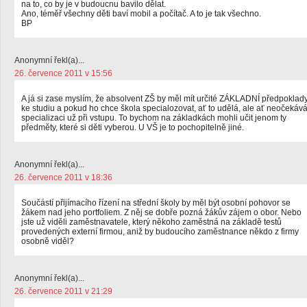
na to, co by je v budoucnu bavilo dělat.
Ano, téměř všechny děti baví mobil a počítač. A to je tak všechno.
BP
Anonymní řekl(a)...
26. července 2011 v 15:56
A já si zase myslím, že absolvent ZŠ by měl mít určité ZÁKLADNÍ předpoklad
ke studiu a pokud ho chce škola specialozovat, ať to udělá, ale ať neočekáv
specializaci už při vstupu. To bychom na základkách mohli učit jenom ty
předměty, které si děti vyberou. U VŠ je to pochopitelně jiné.
Anonymní řekl(a)...
26. července 2011 v 18:36
Součástí přijímacího řízení na střední školy by měl být osobní pohovor se
žákem nad jeho portfoliem. Z něj se dobře pozná žákův zájem o obor. Nebo
jste už viděli zaměstnavatele, který někoho zaměstná na základě testů
provedených externí firmou, aniž by budoucího zaměstnance někdo z firmy
osobně viděl?
Anonymní řekl(a)...
26. července 2011 v 21:29