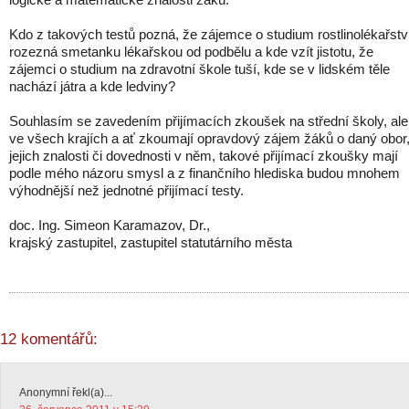
Kdo z takových testů pozná, že zájemce o studium rostlinolékařstv
rozezná smetanku lékařskou od podbělu a kde vzít jistotu, že
zájemci o studium na zdravotní škole tuší, kde se v lidském těle
nachází játra a kde ledviny?
Souhlasím se zavedením přijímacích zkoušek na střední školy, ale
ve všech krajích a ať zkoumají opravdový zájem žáků o daný obor
jejich znalosti či dovednosti v něm, takové přijímací zkoušky mají
podle mého názoru smysl a z finančního hlediska budou mnohem
výhodnější než jednotné přijímací testy.
doc. Ing. Simeon Karamazov, Dr.,
krajský zastupitel, zastupitel statutárního města
12 komentářů:
Anonymní řekl(a)...