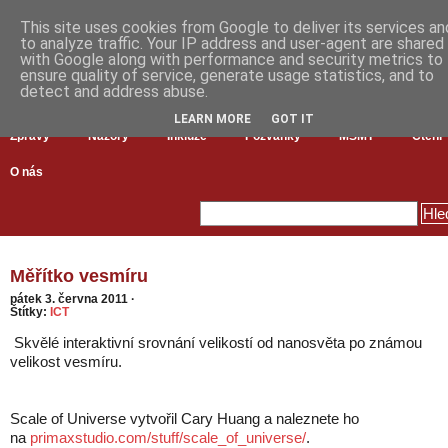
This site uses cookies from Google to deliver its services an
to analyze traffic. Your IP address and user-agent are shared
with Google along with performance and security metrics to
ensure quality of service, generate usage statistics, and to
detect and address abuse.
LEARN MORE
GOT IT
Zprávy
Názory
Inkluze
Pozvánky
MŠMT
Čtení
O nás
Měřítko vesmíru
pátek 3. června 2011
·
Štítky:
ICT
Skvělé interaktivní srovnání velikostí od nanosvěta po známou
velikost vesmíru.
Scale of Universe vytvořil Cary Huang a naleznete ho
na
primaxstudio.com/stuff/scale_of_universe/
.