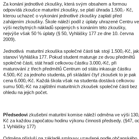
Za konání jednotlivé zkoušky, která svým obsahem a formou
odpovídá zkoušce maturitní zkoušky, se platí úhrada 1.500,- Kč,
kterou uchazeč o vykonání jednotlivé zkoušky zaplatí před
zahájením zkoušky. Škole náleží podíl z úplaty uhrazené Centru ve
výši nezbytných nákladů spojených s konáním této zkoušky,
nejvýše však 50 % úplaty (§ 50, Vyhlášky 177 ze dne 10. června
2009).
Jednotlivá maturitní zkouška společné části tak stojí 1.500,-Kč, jak
stanoví Vyhláška 177. Pokud student maturuje ze dvou předmětů
společné části, stát hradí celkovou částku 3.000,-Kč, při
maturování z třech předmětů Centrum od státu inkasuje částku
4.500,-Kč za jednoho studenta, při skládání čtyř zkoušek to je pak
cena 6.000,-Kč. Každá škola však na studenta dostává celkovou
sumu 500,-Kč na zajištění maturitních zkoušek společné části bez
ohledu na jejich počet.
Předsedovi
zkušební maturitní komise náleží odměna ve výši 130,
Kč za každou započatou hodinu výkonu činnosti předsedy. (§47, od
1 Vyhlášky 177)
Odměna přísluší na základě smlouvy uzavřené podle občanského