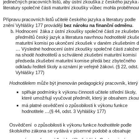
jedinečných pracovních listů, aby ústní zkouška z českého jazyka 
literatury společné části maturitní zkoušky vůbec mohla proběhnout
Přípravu pracovních listů učitelé českého jazyka a literatury podle
znění Vyhlášky 177 provádějí
bez nároku na finanční odměnu
.
Hodnocení žáka z ústní zkoušky společné části ze zkušebn
předmětů český jazyk a literatura navrhnou
hodnotitelé
zkuše
maturitní komisi po ukončení zkoušek v daném zkušebním d
… Výsledné hodnocení ústní zkoušky společné části založe
na shodě
hodnotitelů
a schválené zkušební maturitní komisí
předseda zkušební maturitní komise předá bez zbytečného
odkladu řediteli školy a oznámí je veřejně žákovi. (§ 22, odst.
Vyhlášky 177)
Hodnotilelem
může být jmenován pedagogický pracovník, který
splňuje podmínky k výkonu činnosti učitele střední školy,
které umožňují vyučovat předmět, který je obsahem zko
má platné osvědčení o způsobilosti k výkonu funkce
hodnotitele …(§ 44, odst. 3 Vyhlášky 177)
Osvědčení o způsobilosti k výkonu funkce
hodnotitele
podle
školského zákona se vydává v písemné podobě a obsahuje