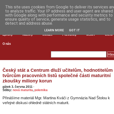
This site uses cookies from Google to deliver its services an
to analyze traffic. Your IP address and user-agent are shared
with Google along with performance and security metrics to
ensure quality of service, generate usage statistics, and to
detect and address abuse.
LEARN MORE
GOT IT
Zprávy
Názory
Inkluze
Pozvánky
MŠMT
Čtení
O nás
Český stát a Centrum dluží učitelům, hodnotitelům
tvůrcům pracovních listů společné části maturitní
zkoušky miliony korun
pátek 3. června 2011
·
Štítky:
nová maturita
,
polemika
Přinášíme materiál Mgr. Martina Kváči z Gymnázia Nad Štolou k
veřejné diskusi ohledně státních maturit.