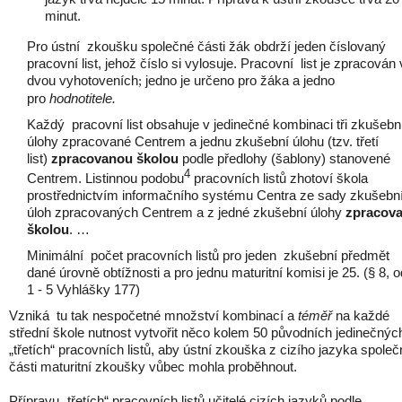
minut.
Pro ústní zkoušku společné části žák obdrží jeden číslovaný
pracovní list, jehož číslo si vylosuje. Pracovní list je zpracován
dvou vyhotoveních
jedno je určeno pro žáka a jedno
;
pro
hodnotitele.
Každý pracovní list obsahuje v jedinečné kombinaci tři zkušebn
úlohy zpracované Centrem a jednu zkušební úlohu (tzv. třetí
list)
zpracovanou školou
podle předlohy (šablony) stanovené
4
Centrem. Listinnou podobu
pracovních listů zhotoví škola
prostřednictvím informačního systému Centra ze sady zkušebn
úloh zpracovaných Centrem a z jedné zkušební úlohy
zpracov
školou
. …
Minimální počet pracovních listů pro jeden zkušební předmět
dané úrovně obtížnosti a pro jednu maturitní komisi je 25. (§ 8, o
1 - 5 Vyhlášky 177)
Vzniká tu tak nespočetné množství kombinací
a
téměř
na každé
střední škole nutnost vytvořit něco kolem 50 původních jedinečnýc
„třetích“ pracovních listů, aby ústní zkouška z cizího jazyka spole
části maturitní zkoušky vůbec mohla proběhnout.
Přípravu „třetích“ pracovních listů učitelé cizích jazyků podle