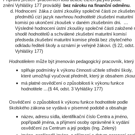
znění Vyhlášky 177 provádějí
bez nároku na finanční odměnu
.
Hodnocení žáka z ústní zkoušky společné části ze zkušebn
předmětů cizí jazyk navrhnou
hodnotitelé
zkušební maturitní
komisi po ukončení zkoušek v daném zkušebním dni. …
Výsledné hodnocení ústní zkoušky společné části založené 
shodě
hodnotitelů
a schválené zkušební maturitní komisí
předseda zkušební maturitní komise předá bez zbytečného
odkladu řediteli školy a oznámí je veřejně žákovi. (§ 22, odst.
Vyhlášky 177)
Hodnotilelem
může být jmenován pedagogický pracovník, který
splňuje podmínky k výkonu činnosti učitele střední školy,
které umožňují vyučovat předmět, který je obsahem zko
má platné osvědčení o způsobilosti k výkonu funkce
hodnotitele …(§ 44, odst. 3 Vyhlášky 177)
Osvědčení o způsobilosti k výkonu funkce
hodnotitele
podle
školského zákona se vydává v písemné podobě a obsahuje
název, adresu sídla, identifikační číslo Centra a jméno,
popřípadě jména, a příjmení osoby oprávněné k vydání
osvědčení za Centrum a její podpis (Ing. Zelený)