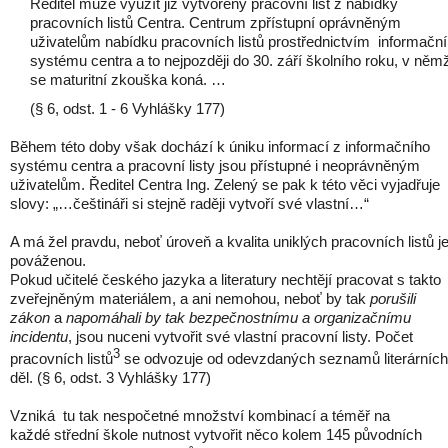
Ředitel může využít již vytvořený pracovní list z nabídky
pracovních listů Centra. Centrum zpřístupní oprávněným
uživatelům nabídku pracovních listů prostřednictvím informačn
systému centra a to nejpozději do 30. září školního roku, v něm
se maturitní zkouška koná. …
(§ 6, odst. 1 - 6 Vyhlášky 177)
Během této doby však dochází k úniku informací z informačního
systému centra a pracovní listy jsou přístupné i neoprávněným
uživatelům. Ředitel Centra Ing. Zelený se pak k této věci vyjadřuje
slovy: „…češtináři si stejně raději vytvoří své vlastní…“
A má žel pravdu, neboť úroveň a kvalita uniklých pracovních listů j
pováženou.
Pokud učitelé českého jazyka a literatury nechtějí pracovat s takto
zveřejněným materiálem, a ani nemohou, neboť by tak
porušili
zákon
a
napomáhali by tak bezpečnostnímu a organizačnímu
incidentu
, jsou nuceni vytvořit své vlastní pracovní listy. Počet
3
pracovních listů
se odvozuje od odevzdaných seznamů literárních
děl. (§ 6, odst. 3 Vyhlášky 177)
Vzniká tu tak nespočetné množství kombinací
a téměř na
každé střední škole nutnost vytvořit něco kolem 145 původních