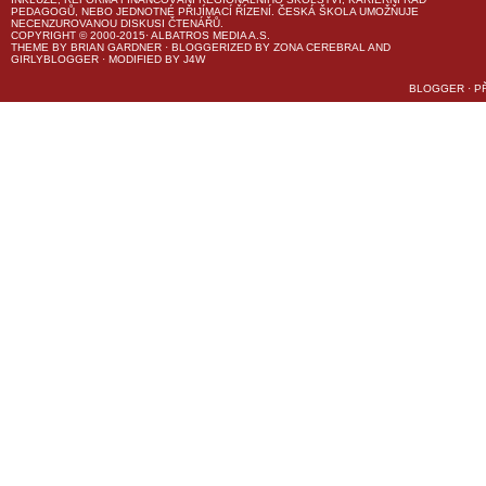
PEDAGOGŮ, NEBO JEDNOTNÉ PŘIJÍMACÍ ŘÍZENÍ.
ČESKÁ ŠKOLA
UMOŽŇUJE
NECENZUROVANOU DISKUSI ČTENÁŘŮ.
COPYRIGHT © 2000-2015· ALBATROS MEDIA A.S.
THEME
BY
BRIAN GARDNER
· BLOGGERIZED BY
ZONA CEREBRAL
AND
GIRLYBLOGGER
· MODIFIED BY
J4W
BLOGGER
·
P