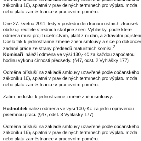
zákoníku 16)
splatná v pravidelných termínech pro výplatu mzda
;
nebo platu zaměstnance v pracovním poměru.
Dne 27. května 2011, tedy v poslední den konání ústních zkoušek
obdržují ředitelé středních škol jiné znění Vyhlášky, podle které
odměna musí projít účetnictvím, platit z ní daň, a zdravotní pojištění
Došlo tak k jednostranné změně znění smlouvy a sice po dokonče
2
zadané práce ze strany předsedů maturitních komisí.
Komisaři
náleží odměna ve výši 130,-Kč za každou započatou
hodinu výkonu činnosti předsedy. (§47, odst. 2 Vyhlášky 177)
Odměna přísluší na základě smlouvy uzavřené podle občanského
zákoníku 16)
splatná v pravidelných termínech pro výplatu mzda
;
nebo platu zaměstnance v pracovním poměru.
Zatím nedošlo k jednostranné změně znění smlouvy.
Hodnotiteli
náleží odměna ve výši 100,-Kč za jednu opravenou
písemnou práci. (§47, odst. 3 Vyhlášky 177)
Odměna přísluší na základě smlouvy uzavřené podle občanského
zákoníku 16)
splatná v pravidelných termínech pro výplatu mzda
;
nebo platu zaměstnance v pracovním poměru.