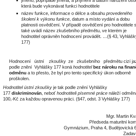
jméno, popřípadě jména, a příjmení a datum narození oso
která bude vykonávat funkci hodnotitele
název funkce, informace o délce a obsahu
provedeného
školení
k výkonu funkce
, datum a místo vydání a dobu
platnosti osvědčení. V případě osvědčení pro hodnotitele 
také uvádí název zkušebního předmětu, ve kterém je
hodnotitel oprávněn hodnocení provádět. …(§ 43, Vyhlášk
177)
Hodnocení ústní zkoušky ze zkušebního předmětu cizí ja
podle znění Vyhlášky 177 koná
hodnotitel
bez nároku na finan
odměnu
a to přesto, že byl pro tento specifický úkon odborně
proškolen.
Hodnotitel ústní zkoušky
je tak podle znění Vyhlášky
177
diskriminován
, neboť
hodnotiteli písemné práce
náleží odměn
100,-Kč za každou opravenou práci. (§47, odst. 3 Vyhlášky 177)
Mgr. Martin K
Předseda maturitní ko
Gymnázium, Praha 4, Budějovická 
Zadav