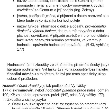
název, adresu sídla, identifikační číslo Centra a jméno,
popřípadě jména, a příjmení osoby oprávněné k vydání
osvědčení za Centrum a její podpis (Ing. Zelený)
jméno, popřípadě jména, a příjmení a datum narození oso
která bude vykonávat funkci hodnotitele
název funkce, informace o délce a obsahu
provedeného
školení
k výkonu funkce
, datum a místo vydání a dobu
platnosti osvědčení. V případě osvědčení pro hodnotitele 
také uvádí název zkušebního předmětu, ve kterém je
hodnotitel oprávněn hodnocení provádět. …(§ 43, Vyhlášk
177)
Hodnocení ústní zkoušky ze zkušebního předmětu český jazyk
literatura podle znění Vyhlášky 177 koná
hodnotitel
bez nároku
finanční odměnu
a to přesto, že byl pro tento specifický úkon
odborně proškolen.
Hodnotitel ústní zkoušky
je tak podle znění Vyhlášky
177
diskriminován
, neboť
hodnotiteli písemné práce
náleží odměn
100,-Kč za každou opravenou práci. (§47, odst. 3 Vyhlášky 177)
II. Zkouška z cizího jazyka
Ústní zkouška společné části ze zkušebního předmětu cizí
jazyk trvá nejdéle 15 minut. Příprava k ústní zkoušce trvá 20