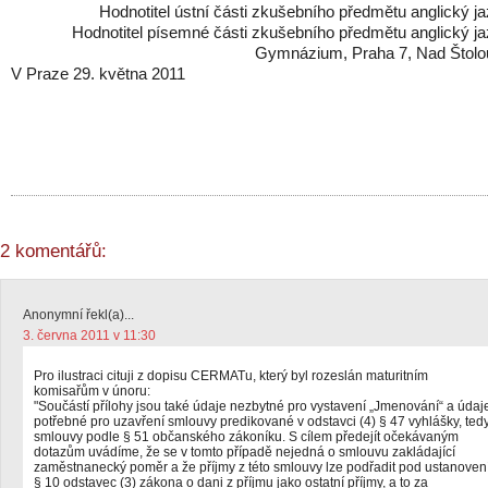
Hodnotitel ústní části zkušebního předmětu anglický j
Hodnotitel písemné části zkušebního předmětu anglický j
Gymnázium, Praha 7, Nad Štolo
V Praze 29. května 2011
2 komentářů:
Anonymní řekl(a)...
3. června 2011 v 11:30
Pro ilustraci cituji z dopisu CERMATu, který byl rozeslán maturitním
komisařům v únoru:
"Součástí přílohy jsou také údaje nezbytné pro vystavení „Jmenování“ a údaj
potřebné pro uzavření smlouvy predikované v odstavci (4) § 47 vyhlášky, ted
smlouvy podle § 51 občanského zákoníku. S cílem předejít očekávaným
dotazům uvádíme, že se v tomto případě nejedná o smlouvu zakládající
zaměstnanecký poměr a že příjmy z této smlouvy lze podřadit pod ustanoven
§ 10 odstavec (3) zákona o dani z příjmu jako ostatní příjmy, a to za