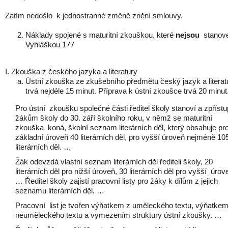
Zatím nedošlo k jednostranné změně znění smlouvy.
Náklady spojené s maturitní zkouškou, které
nejsou
stanov
Vyhláškou 177
I. Zkouška z českého jazyka a literatury
Ústní zkouška ze zkušebního předmětu český jazyk a literat
trvá nejdéle 15 minut. Příprava k ústní zkoušce trvá 20 minut
Pro ústní zkoušku společné části ředitel školy stanoví a zpříst
žákům školy do 30. září školního roku, v němž se maturitní
zkouška koná, školní seznam literárních děl, který obsahuje pr
základní úroveň 40 literárních děl, pro vyšší úroveň nejméně 10
literárních děl. …
Žák odevzdá vlastní seznam literárních děl řediteli školy, 20
literárních děl pro nižší úroveň, 30 literárních děl pro vyšší úrov
… Ředitel školy zajistí pracovní listy pro žáky k dílům z jejich
seznamu literárních děl. …
Pracovní list je tvořen výňatkem z uměleckého textu, výňatke
neuměleckého textu a vymezením struktury ústní zkoušky. …