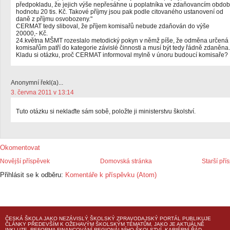
předpokladu, že jejich výše nepřesáhne u poplatníka ve zdaňovancím obdob
hodnotu 20 tis. Kč. Takové příjmy jsou pak podle citovaného ustanovení od
daně z příjmu osvobozeny."
CERMAT tedy sliboval, že příjem komisařů nebude zdaňován do výše
20000,- Kč.
24.května MŠMT rozeslalo metodický pokyn v němž píše, že odměna určená
komisařům patří do kategorie závislé činnosti a musí být tedy řádně zdaněna.
Kladu si otázku, proč CERMAT informoval mylně v únoru budoucí komisaře?
Anonymní řekl(a)...
3. června 2011 v 13:14
Tuto otázku si neklaďte sám sobě, položte ji ministerstvu školství.
Okomentovat
Novější příspěvek
Domovská stránka
Starší pří
Přihlásit se k odběru:
Komentáře k příspěvku (Atom)
ČESKÁ ŠKOLA
JAKO NEZÁVISLÝ ŠKOLSKÝ ZPRAVODAJSKÝ PORTÁL PUBLIKUJE
ČLÁNKY PŘEDEVŠÍM K OŽEHAVÝM ŠKOLSKÝM TÉMATŮM, JAKO JE AKTUÁLNĚ
INKLUZE, REFORMA FINANCOVÁNÍ REGIONÁLNÍHO ŠKOLSTVÍ, KARIÉRNÍ ŘÁD