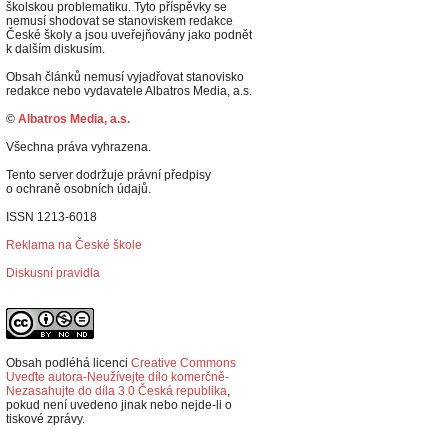
školskou problematiku. Tyto příspěvky se
nemusí shodovat se stanoviskem redakce
České školy a jsou uveřejňovány jako podnět
k dalším diskusím.
Obsah článků nemusí vyjadřovat stanovisko
redakce nebo vydavatele Albatros Media, a.s.
©
Albatros Media, a.s.
Všechna práva vyhrazena.
Tento server dodržuje právní předpisy
o ochraně osobních údajů.
ISSN 1213-6018
Reklama na České škole
Diskusní pravidla
Obsah podléhá licenci
Creative Commons
Uveďte autora-Neužívejte dílo komerčně-
Nezasahujte do díla 3.0 Česká republika
,
p
okud není uvedeno jinak nebo nejde-li o
tiskové zprávy.