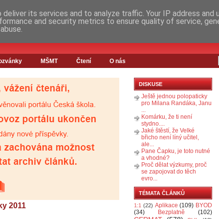
deliver its services and to analyze traffic. Your IP address and
formance and security metrics to ensure quality of service, ge
 abuse.
ozvánky
MŠMT
Čtení
O nás
DISKUSE
Ještě jednou polopaticky
pro Milana Randáka, Janu
...
Komárku, že ti není
stydno....
Jaké štěstí, že Velké
břicho není líný učitel,
ale...
Pane Čapku, je toto nutné
a vhodné?
Proč dělat výzkumy, proč
se zapojovat do těch
evro...
TÉMATA ČLÁNKŮ
iky 2011
Aplikace
(109)
BYOD
1:1
(22)
(34)
Bezplatně
(102)