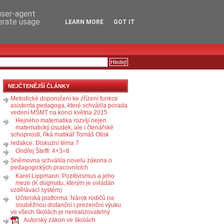
RSS
KOMENTÁŘE
 user-agent
nerate usage
LEARN MORE
GOT IT
NEJČTENĚJŠÍ ČLÁNKY
Metodické doporučení ke zřízení funkce
asistenta pedagoga, které schválila porada
vedení MŠMT na konci května 2015
Hejného matematika rozvíjí nejen
matematický úsudek, ale i čtenářské
schopnosti, říká matikář Tomáš Otisk
redakce: Diskuzní téma 7
Ondřej Šteffl: 4+3=8
Sněmovna schválila novelu zákona o
pedagogických pracovnících
Karel Lippmann: Pozitivismus a jeho
meze (K dogmatu, kterým je ovládán
vzdělávací systém)
Učitelská platforma: Nárok rodičů na
souběžnou distanční i prezenční výuku
ve všech školách je nerealizovatelný
Autorský zákon ve školách