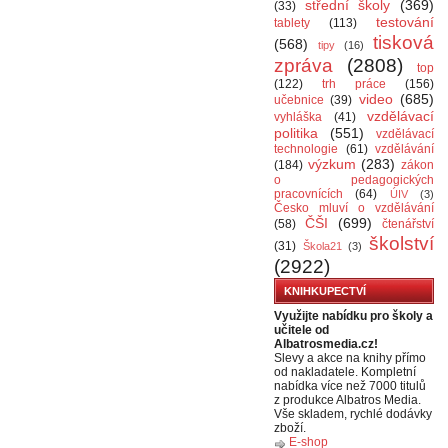
střední školy
(369)
(33)
testování
tablety
(113)
tisková
(568)
tipy
(16)
zpráva
(2808)
top
(122)
trh práce
(156)
video
(685)
učebnice
(39)
vzdělávací
vyhláška
(41)
politika
(551)
vzdělávací
technologie
(61)
vzdělávání
výzkum
(283)
(184)
zákon
o pedagogických
pracovnících
(64)
ÚIV
(3)
Česko mluví o vzdělávání
ČŠI
(699)
(58)
čtenářství
školství
(31)
Škola21
(3)
(2922)
KNIHKUPECTVÍ
Využijte nabídku pro školy a
učitele od
Albatrosmedia.cz!
Slevy a akce na knihy přímo
od nakladatele. Kompletní
nabídka více než 7000 titulů
z produkce Albatros Media.
Vše skladem, rychlé dodávky
zboží.
E-shop