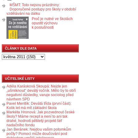
MŠMT: Toto nejsou prázdniny:
Doporučené postupy pro školy v období
vzdělávání na dálku
Proč je nutné ve školách
opustit výchovu
k poslušnosti
ČLÁNKY DLE DATA
UČITELSKÉ LISTY
Adéla Karásková Skoupá: Nejde jen
„ušmiknout“ devátý ročník. Mělo by to obří
negativní důsledky, varuje sociolog před
návrhem SPD
Pavel Mentlík: Devátá třída (první část):
Kolik let má mít základní škola
Markéta Hronová: Jak pozvednout české
školy? Máme recept a není to ani tak
drahé, hodnotí pětiletý projekt šéf
nadačního fondu
Jan Beránek: Nejdou vašim potomkům
počty? Pomoci může doučování pod
dohledem umělé inteligence