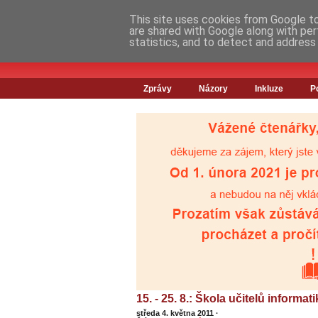
This site uses cookies from Google to 
are shared with Google along with per
statistics, and to detect and address
Zprávy
Názory
Inkluze
P
15. - 25. 8.: Škola učitelů informat
středa 4. května 2011
·