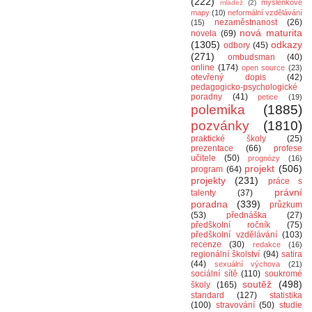
(222)
myšlenkové
mládež
(2)
mapy
(10)
neformální vzdělávání
nezaměstnanost
(26)
(15)
nová maturita
novela
(69)
(1305)
odkazy
odbory
(45)
(271)
ombudsman
(40)
online
(174)
open source
(23)
otevřený dopis
(42)
pedagogicko-psychologické
poradny
(41)
petice
(19)
polemika
(1885)
pozvánky
(1810)
praktické školy
(25)
prezentace
(66)
profese
učitele
(50)
prognózy
(16)
projekt
(506)
program
(64)
projekty
(231)
práce s
právní
talenty
(37)
poradna
(339)
průzkum
(53)
přednáška
(27)
předškolní ročník
(75)
předškolní vzdělávání
(103)
recenze
(30)
redakce
(16)
regionální školství
(94)
satira
(44)
sexuální výchova
(21)
sociální sítě
(110)
soukromé
soutěž
(498)
školy
(165)
standard
(127)
statistika
(100)
stravování
(50)
studie