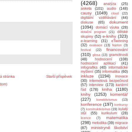
(4268)
analýza
(25)
anketa
(101)
audio
(148)
causy
(1049)
cloud
(22)
digitální vzdělávání
(44)
dokument
diskuse
(65)
(1094)
domácí výuka
(28)
dětské
dotační program
(21)
e-knihy
(323)
skupiny
(52)
e-learning
(31)
eTwinning
(32)
evaluace
(13)
fejeton
(3)
financování
festival
(22)
(310)
gramotnosti
glosa
(13)
(48)
hodnocení
(108)
hodnocení aplikací
(41)
infografika
(40)
informatické
myšlení
(35)
informatika
(60)
inkluze
(1194)
inovace
 stránka
Starší příspěvek
(30)
internetová bezpečnost
Atom)
(57)
interview
(173)
kariérní
kniha
(1180)
řád
(178)
knihy
(1253)
komentář
(227)
konektivismus
(13)
konference
(197)
konkursy
kulatý
(7)
konstruktivismus
(19)
stůl
(55)
kurikulum
(28)
matematika
licence
(7)
(298)
metodika
(39)
migrace
ministryně školství
(87)