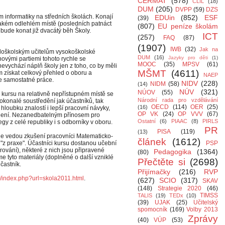
CERMAT
(578)
CLIL
(18)
DUM
(205)
DVPP
(59)
DZS
 informatiky na středních školách. Konají
EDUin
(852)
ESF
(39)
akém odlehlém místě (posledních patnáct
(807)
EU peníze školám
 bude konat již dvacátý běh Školy.
ICT
(257)
FAQ
(87)
(1907)
IWB
(32)
Jak na
ředoškolským učitelům vysokoškolské
DUM
(16)
Jazyky pro děti
(1)
novými partiemi tohoto rychle se
MOOC
(35)
MPSV
(61)
 nevychází náplň školy jen z toho, co by měli
MŠMT
(4611)
m získat celkový přehled o oboru a
NAEP
ze samostatné práce.
NIDV
(228)
NIDM
(58)
(14)
NÚV
(321)
NÚOV
(55)
 kursu na relativně nepřístupném místě se
Národní rada pro vzdělávání
okonalé soustředění jak účastníků, tak
OECD
(114)
OER
(25)
(16)
 hloubku znalostí i lepší pracovní návyky,
OP VK
(24)
OP VVV
(67)
olení. Nezanedbatelným přínosem pro
Ostatní
(6)
PIAAC
(8)
PIRLS
gy z celé republiky i s odborníky v oboru.
PR
PISA
(119)
(13)
ole vedou zkušení pracovníci Matematicko-
článek
(1612)
íci "z praxe". Účastníci kursu dostanou učební
PSP
rování), některé z nich jsou připravené
Pedagogika
(1364)
(80)
me tyto materiály (doplněné o další vzniklé
Přečtěte si
(2698)
častník.
Přijímačky
(216)
RVP
la/index.php?url=skola2011.html
.
(627)
SCIO
(317)
SKAV
(148)
Strategie 2020
(46)
TIMSS
TALIS
(19)
TEDx
(10)
(39)
UJAK
(25)
Učitelský
spomocník
(169)
Volby 2013
Zprávy
(40)
VÚP
(53)