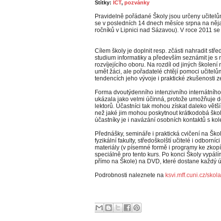
Štítky:
ICT
,
pozvánky
Pravidelně pořádané Školy jsou určeny učitelům
se v posledních 14 dnech měsíce srpna na něj
ročníků v Lipnici nad Sázavou). V roce 2011 se
Cílem školy je doplnit resp. zčásti nahradit st
studium informatiky a především seznámit je s 
rozvíjejícího oboru. Na rozdíl od jiných školení
umět žáci, ale pořadatelé chtějí pomoci učitelů
tendencích jeho vývoje i praktické zkušenosti 
Forma dvoutýdenního intenzivního internátního
ukázala jako velmi účinná, protože umožňuje d
lektorů. Účastníci tak mohou získat daleko větší
než jaké jim mohou poskytnout krátkodobá šk
účastníky je i navázání osobních kontaktů s kole
Přednášky, semináře i praktická cvičení na Šk
fyzikální fakulty, středoškolští učitelé i odborn
materiály (v písemné formě i programy ke zkopí
speciálně pro tento kurs. Po konci Školy vypálí
přímo na Škole) na DVD, které dostane každý ú
Podrobnosti naleznete na
ksvi.mff.cuni.cz/sko