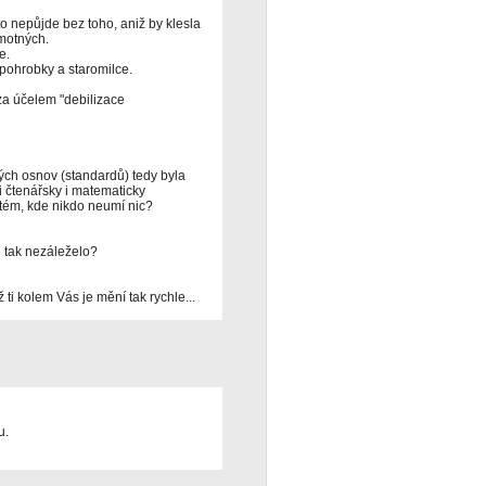
 to nepůjde bez toho, aniž by klesla
amotných.
e.
 pohrobky a staromilce.
za účelem "debilizace
ých osnov (standardů) tedy byla
li čtenářsky i matematicky
stém, kde nikdo neumí nic?
 tak nezáleželo?
ž ti kolem Vás je mění tak rychle...
u.