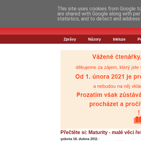
This site uses cookies from Google to 
are shared with Google along with per
statistics, and to detect and address
Zprávy
Názory
Inkluze
P
Přečtěte si: Maturity - malé věci 
sobota 16. dubna 2011
·