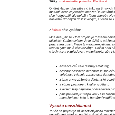
Štítky:
nová maturita
,
polemika
,
Přečtěte si
Ondřej Hausenblas píše v článku na Britských l
maturitě nebo chystaném omezení kurikulární s
sice hodně pálí, ale neleží v jádru choroby. N
následků drobných došli k velkým, a vrátili se k
Z
článku
dále vybíráme:
Mne děsí, jak se v tom projevuje rozsáhlá neinf
učitelské. Chápu ovšem, že je těžké si udržet o
praví stará píseň. Právě ty malichernosti kazí ž
resortu tyhle malé věci rozviřuje. Což to není n
o technice a o zúřadování maturit proto, aby v 
absence cílů celé reformy i maturity,
neschopnost nebo neochota je společně
veřejností vyjasnit, zpracovat a dohodno
z toho plyne zúžené a diletantské pojet
a vůbec pochopení kvality vzdělání,
a ovšem taky naprosté podceňování prof
plus převládající slepá víra v sílu zákon
manažerismu, jako je humánní vzdělává
Vysoká nevzdělanost
To vše se projevuje už desetiletí jak na ministers
nevzdělané. Když se podíváte do výzkumových z