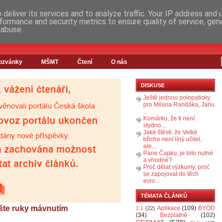
deliver its services and to analyze traffic. Your IP address and
formance and security metrics to ensure quality of service, ge
 abuse.
ozvánky
MŠMT
Čtení
O nás
DISKUSE
Ještě jednou polopaticky
pro Milana Randáka, Janu
...
Komárku, že ti není
stydno....
Jaké štěstí, že Velké
břicho není líný učitel,
ale...
Pane Čapku, je toto nutné
a vhodné?
Proč dělat výzkumy, proč
se zapojovat do těch
evro...
TÉMATA ČLÁNKŮ
řešte ruky mávnutím
Aplikace
(109)
BYOD
1:1
(22)
(34)
Bezplatně
(102)