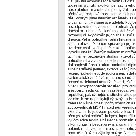
tuší, jak má vypadat řádná rodina (1xtát
tak se jim s chutí, jako kompenzaci svého
absolutorium, maturitu a diplomy. Jak ubo
přehrávají zodpovědnost startovacích pod
děti. Poskytli jsme mladým vzdělání? Jist
to už na nich. My jsme své udělali. Rodič
nezodpovědně povětšinou nejednali. Že 
dnešní milující rodiče, kteří moc dobře věd
rozhodující jaký člověk je, co zná a umí a 
dneška. Velmi pohodlné, velmi hnusné, mil
špatná otázka. Mnohem správnější je, jak 
uvedené však tvoří společenskou poptávku 
vytvořili dnešní, černým svědomím obtíže
učinit téměř bezpracné studium a život 
pohodlnosti a z vlastní neschopnosti neje
dokonalosti. Absolutorium, maturitu i dip
silně narušený jedinec, zkrátka každý blb
řečeno, pokud nebude rodiči a jejich dětm
systematické vzdělávání, mohou se učitelé
úroveň vzdělávání neudrží. Pokud ještě n
MŠMT schopno vytvořit prostředí pro vzni
alespoň z hlediska řízení zastřešovat vý
republice, pak už nejde o střechu, ale o 
vysoké, které neposkytují výrazný nadstand
třeba radikálně omezit počty středních a 
zodpovědností MŠMT nabídnout veřejnosti
vzdělávání. To je ovšem požadavek sci-f
přemýšlování rodičů? Já bych doporučil (t
vyučovacích hodin a následné promítání ro
v konfrontaci s bezostyšným, arogantním
potomků. To ovšem není bez zákonného z
práv učitelů až na výjimky možné. Na tomt