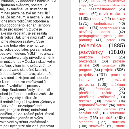
(222)
a, 1xmáma, 2x dědeček s babičkou). A
myšlenkové
mládež
(2)
 špatného svědomí, postarají o
mapy
(10)
neformální vzdělávání
hé, jak falešné. Ve skutečnosti
nezaměstnanost
(26)
(15)
mínek praxe na své nic netušící
nová maturita
novela
(69)
ěže. Že nic neumí a neznají? Dál je
(1305)
odkazy
odbory
(45)
e dnešních rodičů tak odporně a
(271)
ombudsman
(40)
jsou podobného jednání schopni
online
(174)
open source
(23)
í, že pro úspěch v životě je
otevřený dopis
(42)
jaké má vzdělání, je žel realita
pedagogicko-psychologické
í rodiče. Jak tohle napravit? Tuze
poradny
(41)
petice
(19)
tohle alespoň zastavit. Výše
polemika
(1885)
a je třeba otevřeně říci, že ji
ní, rodiče pod falešnou záminkou
pozvánky
(1810)
vůbec svým dětem. MŠMT ji rovněž z
praktické školy
(25)
n akceptovalo, ale přivedlo téměř k
prezentace
(66)
profese
lom může dnes v Česku získat i velmi
učitele
(50)
ec. Ano, v tom jsme světoví. Jinak
prognózy
(16)
projekt
(506)
i poptáváno skutečně kvalitní,
program
(64)
 třeba stavět na hlavu, ale dnešní
projekty
(231)
práce s
avíc není, a zřejmě ani nebude,
právní
talenty
(37)
k konkurence ve vzdělávání či
poradna
(339)
průzkum
chovně vzdělávací proces v
(53)
přednáška
(27)
poklop. Soukromé školy střední či
předškolní ročník
(75)
ard je třeba bez milosti zrušit. Je
předškolní vzdělávání
(103)
rádoby vysokých škol. Je
recenze
(30)
redakce
(16)
 reálně fungující systém výchovy a
regionální školství
(94)
satira
i. Jak změnit nezodpovědné
(44)
sexuální výchova
(21)
am, kde je to třeba) nahrávání
sociální sítě
(110)
soukromé
dičům, ať vidí reálně práci učitelů
soutěž
(498)
školy
(165)
 chováním a jednáním svých
akotvení systému vzdělávání a
standard
(127)
statistika
o poli bych tuze rád viděl pracovat
(100)
stravování
(50)
studie