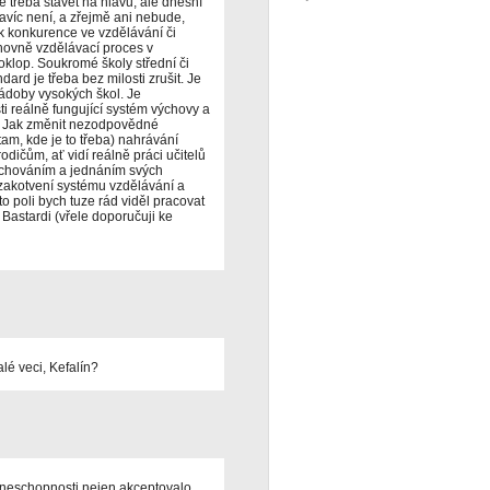
 třeba stavět na hlavu, ale dnešní
avíc není, a zřejmě ani nebude,
k konkurence ve vzdělávání či
chovně vzdělávací proces v
poklop. Soukromé školy střední či
ard je třeba bez milosti zrušit. Je
rádoby vysokých škol. Je
 reálně fungující systém výchovy a
i. Jak změnit nezodpovědné
am, kde je to třeba) nahrávání
dičům, ať vidí reálně práci učitelů
 chováním a jednáním svých
akotvení systému vzdělávání a
o poli bych tuze rád viděl pracovat
Bastardi (vřele doporučuji ke
lé veci, Kefalín?
í neschopnosti nejen akceptovalo,