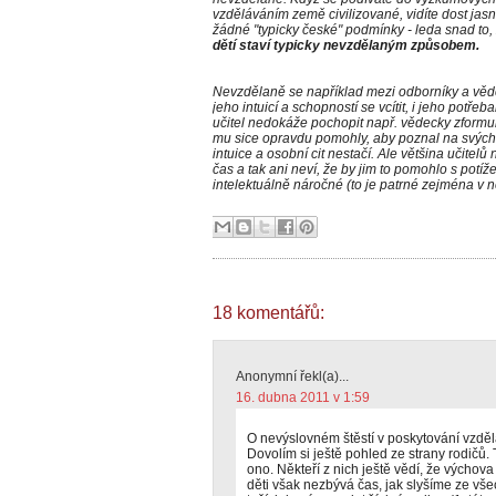
vzděláváním země civilizované, vidíte dost ja
žádné "typicky české" podmínky - leda snad to,
dětí staví typicky nevzdělaným způsobem.
Nevzdělaně se například mezi odborníky a vědc
jeho intuicí a schopností se vcítit, i jeho potřeb
učitel nedokáže pochopit např. vědecky zform
mu sice opravdu pomohly, aby poznal na svých žá
intuice a osobní cit nestačí. Ale většina učitel
čas a tak ani neví, že by jim to pomohlo s potíže
intelektuálně náročné (to je patrné zejména v n
18 komentářů:
Anonymní řekl(a)...
16. dubna 2011 v 1:59
O nevýslovném štěstí v poskytování vzděl
Dovolím si ještě pohled ze strany rodičů. 
ono. Někteří z nich ještě vědí, že výchov
děti však nezbývá čas, jak slyšíme ze vše