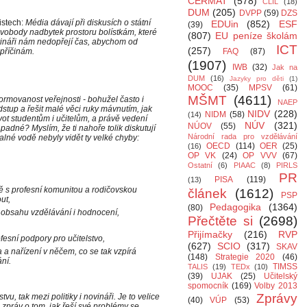
CERMAT
(578)
CLIL
(18)
DUM
(205)
DVPP
(59)
DZS
istech:
Média dávají při diskusích o státní
EDUin
(852)
ESF
(39)
vobody nadbytek prostoru bolístkám, které
(807)
EU peníze školám
ovináři nám nedopřejí čas, abychom od
ICT
(257)
 příčinám.
FAQ
(87)
(1907)
IWB
(32)
Jak na
DUM
(16)
Jazyky pro děti
(1)
MOOC
(35)
MPSV
(61)
MŠMT
(4611)
ormovanost veřejnosti - bohužel často i
NAEP
dstup a řešit malé věci ruky mávnutím, jak
NIDV
(228)
NIDM
(58)
(14)
ivot studentům i učitelům, a právě vedení
NÚV
(321)
NÚOV
(55)
ápadné? Myslím, že ti nahoře tolik diskutují
Národní rada pro vzdělávání
kalné vodě nebyly vidět ty velké chyby:
OECD
(114)
OER
(25)
(16)
OP VK
(24)
OP VVV
(67)
Ostatní
(6)
PIAAC
(8)
PIRLS
PR
PISA
(119)
(13)
 s profesní komunitou a rodičovskou
článek
(1612)
PSP
ut,
Pedagogika
(1364)
(80)
í obsahu vzdělávání i hodnocení,
Přečtěte si
(2698)
Přijímačky
(216)
RVP
esní podpory pro učitelstvo,
(627)
SCIO
(317)
SKAV
a a nařízení v něčem, co se tak vzpírá
(148)
Strategie 2020
(46)
ní.
TIMSS
TALIS
(19)
TEDx
(10)
(39)
UJAK
(25)
Učitelský
spomocník
(169)
Volby 2013
Zprávy
tvu, tak mezi politiky i novináři. Je to velice
(40)
VÚP
(53)
práv o tom, jak řeší své problémy se