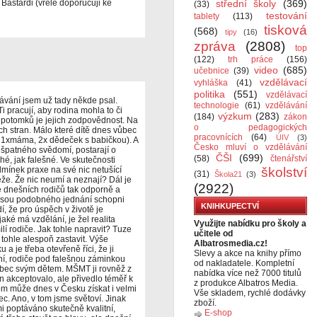
Bastardi (vřele doporučuji ke
střední školy
(369)
(33)
testování
tablety
(113)
tisková
(568)
tipy
(16)
zpráva
(2808)
top
(122)
trh práce
(156)
video
(685)
učebnice
(39)
vzdělávací
vyhláška
(41)
politika
(551)
vzdělávací
ávání jsem už tady někde psal.
technologie
(61)
vzdělávání
Ti pracují, aby rodina mohla to či
výzkum
(283)
(184)
zákon
a potomků je jejich zodpovědnost. Na
o pedagogických
ch stran. Málo které dítě dnes vůbec
pracovnících
(64)
ÚIV
(3)
a, 1xmáma, 2x dědeček s babičkou). A
Česko mluví o vzdělávání
 špatného svědomí, postarají o
ČŠI
(699)
(58)
čtenářství
hé, jak falešné. Ve skutečnosti
mínek praxe na své nic netušící
školství
(31)
Škola21
(3)
ěže. Že nic neumí a neznají? Dál je
(2922)
e dnešních rodičů tak odporně a
jsou podobného jednání schopni
KNIHKUPECTVÍ
í, že pro úspěch v životě je
jaké má vzdělání, je žel realita
Využijte nabídku pro školy a
í rodiče. Jak tohle napravit? Tuze
učitele od
tohle alespoň zastavit. Výše
Albatrosmedia.cz!
a je třeba otevřeně říci, že ji
Slevy a akce na knihy přímo
ní, rodiče pod falešnou záminkou
od nakladatele. Kompletní
vůbec svým dětem. MŠMT ji rovněž z
nabídka více než 7000 titulů
n akceptovalo, ale přivedlo téměř k
z produkce Albatros Media.
lom může dnes v Česku získat i velmi
Vše skladem, rychlé dodávky
ec. Ano, v tom jsme světoví. Jinak
zboží.
i poptáváno skutečně kvalitní,
E-shop