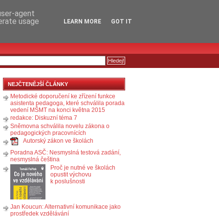
RSS
KOMENTÁŘE
 user-agent
nerate usage
LEARN MORE
GOT IT
NEJČTENĚJŠÍ ČLÁNKY
Metodické doporučení ke zřízení funkce
asistenta pedagoga, které schválila porada
vedení MŠMT na konci května 2015
redakce: Diskuzní téma 7
Sněmovna schválila novelu zákona o
pedagogických pracovnících
Autorský zákon ve školách
Poradna ASČ: Nesmyslná testová zadání,
nesmyslná čeština
Proč je nutné ve školách
opustit výchovu
k poslušnosti
Jan Koucun: Alternativní komunikace jako
prostředek vzdělávání