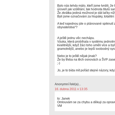
Bylo nás tehdy málo, kteří jsme tvrdili, že
úroveň jak vzdělání, tak hodnota titulů s
Že zkrátka jediná možnost je dát laťky níž
Byli jsme označováni za hlupáky, totalitní
A teď najednou jde o plánované spiknutí 
obyvatelstva"?
A ještě jednu věc nechápu.
Výuka, která probíhala v systému jednotn
kvalitnější, když žáci toho uměli více a by
gramotnější, anebo je lepší svobodný sy
Nebo je to ještě nějak jinak?
Že by třeba na těch osnovách a ŠVP zase
;-)
Jo, je to bída mít pořád stejné názory, kdy
Anonymní řekl(a)...
16. dubna 2011 v 13:35
to: Janek
Omlouvám se za chybu a děkuji za oprav
VM