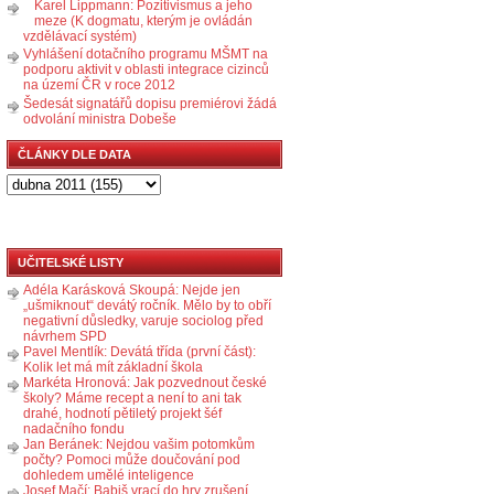
Karel Lippmann: Pozitivismus a jeho
meze (K dogmatu, kterým je ovládán
vzdělávací systém)
Vyhlášení dotačního programu MŠMT na
podporu aktivit v oblasti integrace cizinců
na území ČR v roce 2012
Šedesát signatářů dopisu premiérovi žádá
odvolání ministra Dobeše
ČLÁNKY DLE DATA
UČITELSKÉ LISTY
Adéla Karásková Skoupá: Nejde jen
„ušmiknout“ devátý ročník. Mělo by to obří
negativní důsledky, varuje sociolog před
návrhem SPD
Pavel Mentlík: Devátá třída (první část):
Kolik let má mít základní škola
Markéta Hronová: Jak pozvednout české
školy? Máme recept a není to ani tak
drahé, hodnotí pětiletý projekt šéf
nadačního fondu
Jan Beránek: Nejdou vašim potomkům
počty? Pomoci může doučování pod
dohledem umělé inteligence
Josef Mačí: Babiš vrací do hry zrušení