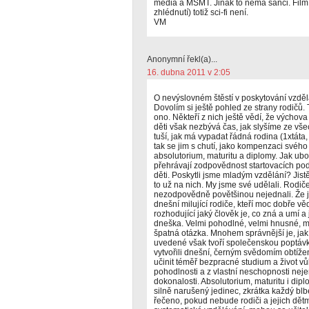
média a MŠMT. Jinak to nemá šanci. Film 
zhlédnutí) totiž sci-fi není.
VM
Anonymní řekl(a)...
16. dubna 2011 v 2:05
O nevýslovném štěstí v poskytování vzděl
Dovolím si ještě pohled ze strany rodičů. 
ono. Někteří z nich ještě vědí, že výchov
děti však nezbývá čas, jak slyšíme ze vše
tuší, jak má vypadat řádná rodina (1xtát
tak se jim s chutí, jako kompenzaci svého
absolutorium, maturitu a diplomy. Jak ubo
přehrávají zodpovědnost startovacích pod
děti. Poskytli jsme mladým vzdělání? Jist
to už na nich. My jsme své udělali. Rodič
nezodpovědně povětšinou nejednali. Že 
dnešní milující rodiče, kteří moc dobře věd
rozhodující jaký člověk je, co zná a umí a 
dneška. Velmi pohodlné, velmi hnusné, mil
špatná otázka. Mnohem správnější je, jak 
uvedené však tvoří společenskou poptávku 
vytvořili dnešní, černým svědomím obtíže
učinit téměř bezpracné studium a život 
pohodlnosti a z vlastní neschopnosti neje
dokonalosti. Absolutorium, maturitu i dip
silně narušený jedinec, zkrátka každý blb
řečeno, pokud nebude rodiči a jejich dětm