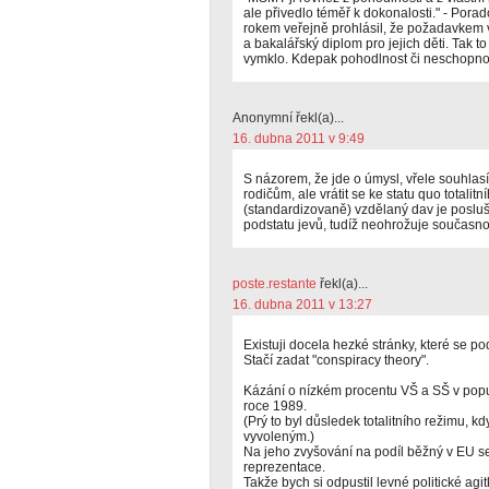
ale přivedlo téměř k dokonalosti." - Pora
rokem veřejně prohlásil, že požadavkem 
a bakalářský diplom pro jejich děti. Tak to
vymklo. Kdepak pohodlnost či neschopnos
Anonymní řekl(a)...
16. dubna 2011 v 9:49
S názorem, že jde o úmysl, vřele souhlasí
rodičům, ale vrátit se ke statu quo totalit
(standardizovaně) vzdělaný dav je poslušn
podstatu jevů, tudíž neohrožuje současn
poste.restante
řekl(a)...
16. dubna 2011 v 13:27
Existuji docela hezké stránky, které se 
Stačí zadat "conspiracy theory".
Kázání o nízkém procentu VŠ a SŠ v popul
roce 1989.
(Prý to byl důsledek totalitního režimu, k
vyvoleným.)
Na jeho zvyšování na podíl běžný v EU s
reprezentace.
Takže bych si odpustil levné politické agit