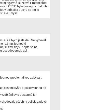
dce ministryně Buzkové Profant před
voličů ČSSD byla dostupná maturita
 tedy udělali a trochu se jim to
t, ale úmysl!
m, a šla bych ještě dál. Ne vyhovět
ního režimu: jednotně
ější, závislejší, neptá se na
ou pseudodemokracii.
podobnou problematikou zabývají.
aci jsem slyšel prakticky ihned po
dy vzdělání bylo dostupné jen
e shodovaly všechny polistopadové
ky.