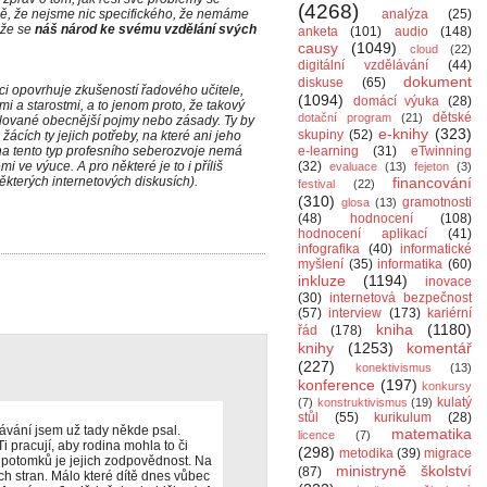
(4268)
sně, že nejsme nic specifického, že nemáme
analýza
(25)
 že se
náš národ ke svému vzdělání svých
anketa
(101)
audio
(148)
causy
(1049)
cloud
(22)
digitální vzdělávání
(44)
dokument
diskuse
(65)
i opovrhuje zkušeností řadového učitele,
(1094)
domácí výuka
(28)
ami a starostmi, a to jenom proto, že takový
dětské
dotační program
(21)
ulované obecnější pojmy nebo zásady. Ty by
e-knihy
(323)
skupiny
(52)
cích ty jejich potřeby, na které ani jeho
ů na tento typ profesního seberozvoje nemá
e-learning
(31)
eTwinning
mi ve výuce. A pro některé je to i příliš
(32)
evaluace
(13)
fejeton
(3)
ěkterých internetových diskusích).
financování
festival
(22)
(310)
gramotnosti
glosa
(13)
(48)
hodnocení
(108)
hodnocení aplikací
(41)
infografika
(40)
informatické
myšlení
(35)
informatika
(60)
inkluze
(1194)
inovace
(30)
internetová bezpečnost
(57)
interview
(173)
kariérní
kniha
(1180)
řád
(178)
knihy
(1253)
komentář
(227)
konektivismus
(13)
konference
(197)
konkursy
kulatý
(7)
konstruktivismus
(19)
stůl
(55)
kurikulum
(28)
ávání jsem už tady někde psal.
matematika
licence
(7)
Ti pracují, aby rodina mohla to či
(298)
metodika
(39)
migrace
a potomků je jejich zodpovědnost. Na
ministryně školství
(87)
ch stran. Málo které dítě dnes vůbec