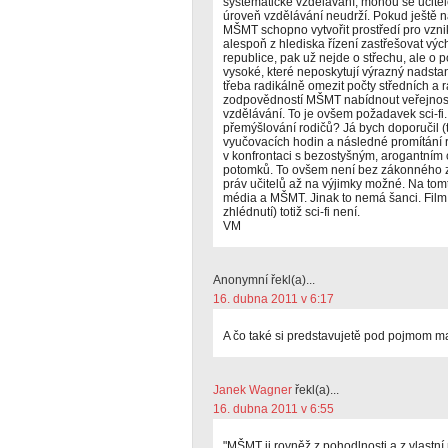
systematické vzdělávání, mohou se učitelé
úroveň vzdělávání neudrží. Pokud ještě n
MŠMT schopno vytvořit prostředí pro vzni
alespoň z hlediska řízení zastřešovat vý
republice, pak už nejde o střechu, ale o 
vysoké, které neposkytují výrazný nadstand
třeba radikálně omezit počty středních a 
zodpovědností MŠMT nabídnout veřejnosti
vzdělávání. To je ovšem požadavek sci-f
přemýšlování rodičů? Já bych doporučil (t
vyučovacích hodin a následné promítání ro
v konfrontaci s bezostyšným, arogantním
potomků. To ovšem není bez zákonného z
práv učitelů až na výjimky možné. Na tomt
média a MŠMT. Jinak to nemá šanci. Film 
zhlédnutí) totiž sci-fi není.
VM
Anonymní řekl(a)...
16. dubna 2011 v 6:17
A čo také si predstavujetě pod pojmom ma
Janek Wagner
řekl(a)...
16. dubna 2011 v 6:55
"MŠMT ji rovněž z pohodlnosti a z vlastn