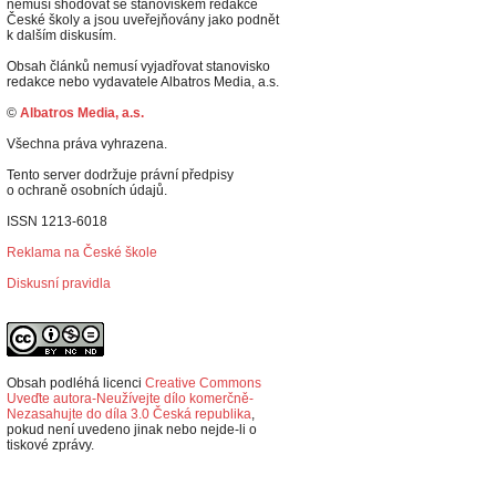
nemusí shodovat se stanoviskem redakce
České školy a jsou uveřejňovány jako podnět
k dalším diskusím.
Obsah článků nemusí vyjadřovat stanovisko
redakce nebo vydavatele Albatros Media, a.s.
©
Albatros Media, a.s.
Všechna práva vyhrazena.
Tento server dodržuje právní předpisy
o ochraně osobních údajů.
ISSN 1213-6018
Reklama na České škole
Diskusní pravidla
Obsah podléhá licenci
Creative Commons
Uveďte autora-Neužívejte dílo komerčně-
Nezasahujte do díla 3.0 Česká republika
,
p
okud není uvedeno jinak nebo nejde-li o
tiskové zprávy.