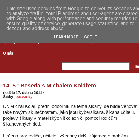
This site uses cookies from Google to deliver its services an
to analyze traffic. Your IP address and user-agent are shared
with Google along with performance and security metrics to
ensure quality of service, generate usage statistics, and to
detect and address abuse.
LEARN MORE
GOT IT
Zprávy
Názory
Inkluze
Pozvánky
MŠMT
Čtení
O nás
14. 5.: Beseda s Michalem Kolářem
neděle 17. dubna 2011
·
Štítky:
pozvánky
Dr. Michal Kolář, přední odborník na téma šikany, se bude věnovat
také novým skutečnostem, jako jsou kyberšikana, šikana učitelů,
projevy šikany v mateřských školách či pomoci rodičům
šikanovaných dětí.
Určeno pro: rodiče, učitele i všechny další zájemce o problém