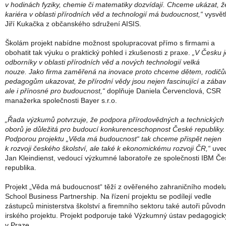
v hodinách fyziky, chemie či matematiky dozvídají. Chceme ukázat, ž
kariéra v oblasti přírodních věd a technologií má budoucnost,“
vysvět
Jiří Kukačka z občanského sdružení AISIS.
Školám projekt nabídne možnost spolupracovat přímo s firmami a
obohatit tak výuku o praktický pohled i zkušenosti z praxe.
„V Česku j
odborníky v oblasti přírodních věd a nových technologií velká
nouze. Jako firma zaměřená na inovace proto chceme dětem, rodičů
pedagogům ukazovat, že přírodní vědy jsou nejen fascinující a zába
ale i přínosné pro budoucnost,“
doplňuje Daniela Červenclová, CSR
manažerka společnosti Bayer s.r.o.
„Řada výzkumů potvrzuje, že podpora přírodovědných a technických
oborů je důležitá pro budoucí konkurenceschopnost České republiky.
Podporou projektu „Věda má budoucnost“ tak chceme přispět nejen
k rozvoji českého školství, ale také k ekonomickému rozvoji ČR,“
uved
Jan Kleindienst, vedoucí výzkumné laboratoře ze společnosti IBM Č
republika.
Projekt „Věda má budoucnost“ těží z ověřeného zahraničního model
School Business Partnership. Na řízení projektu se podílejí vedle
zástupců ministerstva školství a firemního sektoru také autoři původn
irského projektu. Projekt podporuje také Výzkumný ústav pedagogick
v Praze.