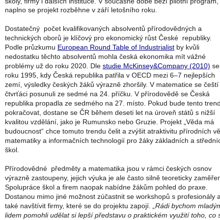
školy, firmy i dalších instituce. V současné době běží pilotní program,
naplno se projekt rozběhne v září letošního roku.
Dostatečný počet kvalifikovaných absolventů přírodovědných a
technických oborů je klíčový pro ekonomický růst České republiky.
Podle průzkumu
European Round Table of Industrialist
by kvůli
nedostatku těchto absolventů mohla česká ekonomika mít vážné
problémy už do roku 2020. Dle
studie McKinsey&Company (2010)
se
roku 1995, kdy Česká republika patřila v OECD mezi 6–7 nejlepších
zemí, výsledky českých žáků výrazně zhoršily. V matematice se čeští
čtvrťáci posunuli ze sedmé na 24. příčku. V přírodovědě se Česká
republika propadla ze sedmého na 27. místo. Pokud bude tento tren
pokračovat, dostane se ČR během deseti let na úroveň států s nižší
kvalitou vzdělání, jako je Rumunsko nebo Gruzie. Projekt „Věda má
budoucnost“ chce tomuto trendu čelit a zvýšit atraktivitu přírodních v
matematiky a informačních technologií pro žáky základních a střední
škol.
Přírodovědné předměty a matematika jsou v rámci českých osnov
výrazně zastoupeny, jejich výuka je ale často silně teoreticky zaměře
Spolupráce škol a firem naopak nabídne žákům pohled do praxe.
Dostanou mimo jiné možnost zúčastnit se workshopů s profesionály 
také navštívit firmy, které se do projektu zapojí.
„Rádi bychom mladý
lidem pomohli udělat si lepší představu o praktickém využití toho, co 