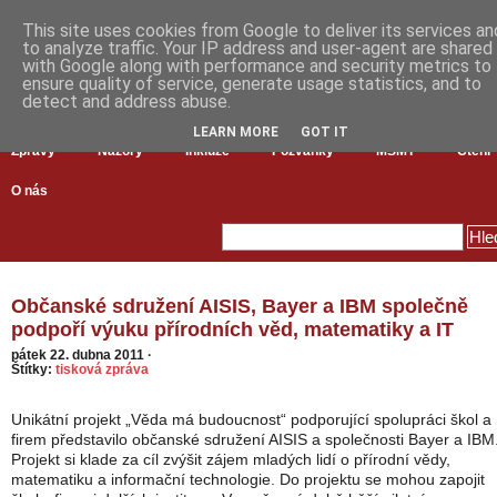
This site uses cookies from Google to deliver its services an
to analyze traffic. Your IP address and user-agent are shared
with Google along with performance and security metrics to
ensure quality of service, generate usage statistics, and to
detect and address abuse.
LEARN MORE
GOT IT
Zprávy
Názory
Inkluze
Pozvánky
MŠMT
Čtení
O nás
Občanské sdružení AISIS, Bayer a IBM společně
podpoří výuku přírodních věd, matematiky a IT
pátek 22. dubna 2011
·
Štítky:
tisková zpráva
Unikátní projekt „Věda má budoucnost“ podporující spolupráci škol a
firem představilo občanské sdružení AISIS a společnosti Bayer a IBM
Projekt si klade za cíl zvýšit zájem mladých lidí o přírodní vědy,
matematiku a informační technologie. Do projektu se mohou zapojit