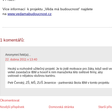
Více informací k projektu „Věda má budoucnost“ najdete
na
www.vedamabudoucnost.cz
.
1 komentářů:
Anonymní řekl(a)...
22. dubna 2011 v 13:40
Hezký a rozhodně užitečný projekt. Je to jistě motivace pro žáky, když sedí ve
velké zasedačce IBM a hovoří k nim manažerka této světové firmy, aby
usilovali o nějakou slušnou kariéru.
Petr Čenský, ZŠ, MŠ, ZUŠ Jesenice - partnerská škola IBM v tomto projektu
Okomentovat
Novější příspěvek
Domovská stránka
Starší pří