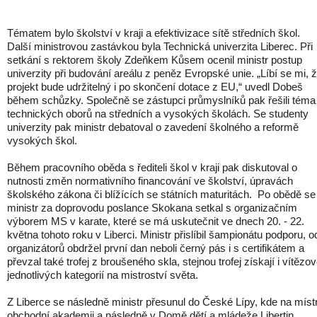
Tématem bylo školství v kraji a efektivizace sítě středních škol.
Další ministrovou zastávkou byla Technická univerzita Liberec. Při
setkání s rektorem školy Zdeňkem Kůsem ocenil ministr postup
univerzity při budování areálu z peněz Evropské unie. „Líbí se mi, 
projekt bude udržitelný i po skončení dotace z EU,“ uvedl Dobeš
během schůzky. Společně se zástupci průmyslníků pak řešili téma
technických oborů na středních a vysokých školách. Se studenty
univerzity pak ministr debatoval o zavedení školného a reformě
vysokých škol.
Během pracovního oběda s řediteli škol v kraji pak diskutoval o
nutnosti změn normativního financování ve školství, úpravách
školského zákona či blížících se státních maturitách. Po obědě se
ministr za doprovodu poslance Skokana setkal s organizačním
výborem MS v karate, které se má uskutečnit ve dnech 20. - 22.
května tohoto roku v Liberci. Ministr přislíbil šampionátu podporu, o
organizátorů obdržel první dan neboli černý pás i s certifikátem a
převzal také trofej z broušeného skla, stejnou trofej získají i vítězo
jednotlivých kategorií na mistroství světa.
Z Liberce se následně ministr přesunul do České Lípy, kde na míst
obchodní akademii a následně v Domě dětí a mládeže Libertin