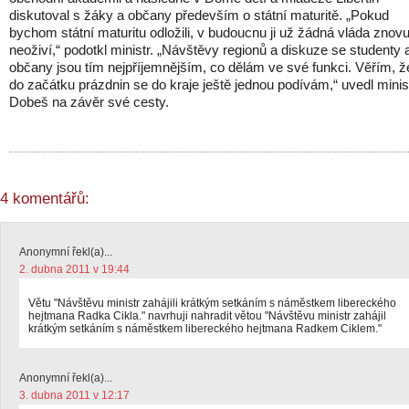
diskutoval s žáky a občany především o státní maturitě. „Pokud
bychom státní maturitu odložili, v budoucnu ji už žádná vláda znov
neoživí,“ podotkl ministr. „Návštěvy regionů a diskuze se studenty 
občany jsou tím nejpříjemnějším, co dělám ve své funkci. Věřím, ž
do začátku prázdnin se do kraje ještě jednou podívám,“ uvedl minis
Dobeš na závěr své cesty.
4 komentářů:
Anonymní řekl(a)...
2. dubna 2011 v 19:44
Větu "Návštěvu ministr zahájili krátkým setkáním s náměstkem libereckého
hejtmana Radka Cikla." navrhuji nahradit větou "Návštěvu ministr zahájil
krátkým setkáním s náměstkem libereckého hejtmana Radkem Ciklem."
Anonymní řekl(a)...
3. dubna 2011 v 12:17