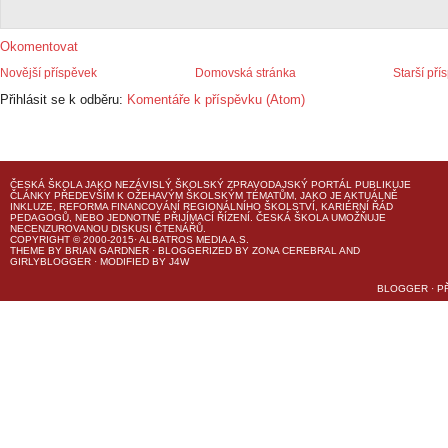
Okomentovat
Novější příspěvek
Domovská stránka
Starší pří
Přihlásit se k odběru:
Komentáře k příspěvku (Atom)
ČESKÁ ŠKOLA
JAKO NEZÁVISLÝ ŠKOLSKÝ ZPRAVODAJSKÝ PORTÁL PUBLIKUJE
ČLÁNKY PŘEDEVŠÍM K OŽEHAVÝM ŠKOLSKÝM TÉMATŮM, JAKO JE AKTUÁLNĚ
INKLUZE, REFORMA FINANCOVÁNÍ REGIONÁLNÍHO ŠKOLSTVÍ, KARIÉRNÍ ŘÁD
PEDAGOGŮ, NEBO JEDNOTNÉ PŘIJÍMACÍ ŘÍZENÍ.
ČESKÁ ŠKOLA
UMOŽŇUJE
NECENZUROVANOU DISKUSI ČTENÁŘŮ.
COPYRIGHT © 2000-2015· ALBATROS MEDIA A.S.
THEME
BY
BRIAN GARDNER
· BLOGGERIZED BY
ZONA CEREBRAL
AND
GIRLYBLOGGER
· MODIFIED BY
J4W
BLOGGER
·
P