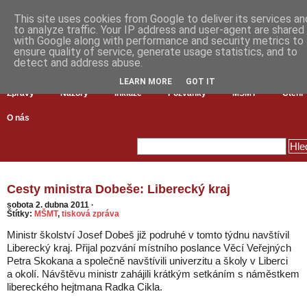
This site uses cookies from Google to deliver its services an
to analyze traffic. Your IP address and user-agent are shared
with Google along with performance and security metrics to
ensure quality of service, generate usage statistics, and to
detect and address abuse.
LEARN MORE
GOT IT
Zprávy
Názory
Inkluze
Pozvánky
MŠMT
Čtení
O nás
Cesty ministra Dobeše: Liberecký kraj
sobota 2. dubna 2011
·
Štítky:
MŠMT
,
tisková zpráva
Ministr školství Josef Dobeš již podruhé v tomto týdnu navštívil
Liberecký kraj. Přijal pozvání místního poslance Věcí Veřejných
Petra Skokana a společně navštívili univerzitu a školy v Liberci
a okolí. Návštěvu ministr zahájili krátkým setkáním s náměstkem
libereckého hejtmana Radka Cikla.