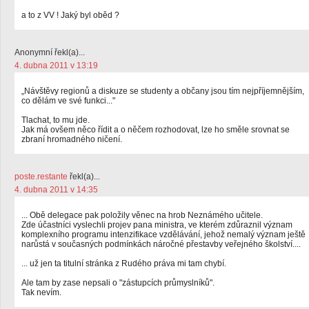
a to z VV ! Jaký byl oběd ?
Anonymní řekl(a)...
4. dubna 2011 v 13:19
„Návštěvy regionů a diskuze se studenty a občany jsou tím nejpříjemnějším,
co dělám ve své funkci..."
Tlachat, to mu jde.
Jak má ovšem něco řídit a o něčem rozhodovat, lze ho směle srovnat se
zbraní hromadného ničení.
poste.restante
řekl(a)...
4. dubna 2011 v 14:35
... Obě delegace pak položily věnec na hrob Neznámého učitele.
Zde účastníci vyslechli projev pana ministra, ve kterém zdůraznil význam
komplexního programu intenzifikace vzdělávání, jehož nemalý význam ještě
narůstá v současných podmínkách náročné přestavby veřejného školství....
... už jen ta titulní stránka z Rudého práva mi tam chybí.
Ale tam by zase nepsali o "zástupcích průmyslníků".
Tak nevím.