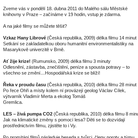
Zveme vás v pondělí 18. dubna 2011 do Malého sálu Městské
knihovny v Praze – začínáme v 19 hodin, vstup je zdarma.
A na jaké filmy se můžete těšit?
Vzkaz Hany Librové
(Česká republika, 2009) délka filmu 14 minut
Setkání se zakladatelkou oboru humanitní environmentalistiky na
Masarykově univerzitě v Brně.
Ať žije krize!
(Rumunsko, 2009) délka filmu 3 minuty
Odlesnění, zástavba, znečištění, peníze a spousta potravy – to
všechno se změní…Hospodářská krize se blíží!
Řeka v proudu času
(Česká republika, 2010) délka filmu 28 minut
Po řece Ohři a místy kolem ní provázejí geolog Václav Cílek,
výtvarník Vladimír Merta a ekolog Tomáš
Gremlica.
LES – živá pumpa CO2
(Česká republika, 2010) délka filmu 8 min
Jak na klimatické změny s pomocí lesa? Děti se to dozvídají
prostřednictvím filmu, zjistěte to i Vy.
Po promítání filmů následuje beseda s tvůrci, členy poroty a týmu