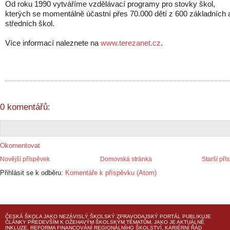
Od roku 1990 vytváříme vzdělávací programy pro stovky škol,
kterých se momentálně účastní přes 70.000 dětí z 600 základních 
středních škol.
Více informací naleznete na
www.terezanet.cz
.
0 komentářů:
Okomentovat
Novější příspěvek
Domovská stránka
Starší pří
Přihlásit se k odběru:
Komentáře k příspěvku (Atom)
ČESKÁ ŠKOLA
JAKO NEZÁVISLÝ ŠKOLSKÝ ZPRAVODAJSKÝ PORTÁL PUBLIKUJE
ČLÁNKY PŘEDEVŠÍM K OŽEHAVÝM ŠKOLSKÝM TÉMATŮM, JAKO JE AKTUÁLNĚ
INKLUZE, REFORMA FINANCOVÁNÍ REGIONÁLNÍHO ŠKOLSTVÍ, KARIÉRNÍ ŘÁD