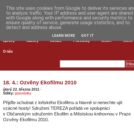
This site uses cookies from Google to deliver its services an
to analyze traffic. Your IP address and user-agent are shared
with Google along with performance and security metrics to
ensure quality of service, generate usage statistics, and to
detect and address abuse.
LEARN MORE
GOT IT
Zprávy
Názory
Inkluze
Pozvánky
MŠMT
Čtení
O nás
18. 4.: Ozvěny Ekofilmu 2010
úterý 22. března 2011
·
Štítky:
pozvánky
Přijďte ochutnat z loňského Ekofilmu a hlavně si nenechte ujít
vzácné hosty! Sdružení TEREZA pořádá ve spolupráci
s Občanským sdružením Ekofilm a Městskou knihovnou v Praze
Ozvěny Ekofilmu 2010.