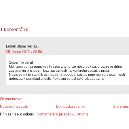
1 komentářů:
Luděk Blaha řekl(a)...
25. února 2011 v 20:50
Super! To beru!
Moji žáci trpí až panickou hrůzou z toho, že něco pokazí, protože je drtím
zastaralým přístupem bez návaznosti na konkrétní využití v praxi.
Navíc se mi ten tajtrlík až nápadně podobá, což by mne mohlo v očích těch
nebožátek poněkud zlidštit. Pokusím se být také tak zábavný.
Okomentovat
Novější příspěvek
Domovská stránka
Starší pří
Přihlásit se k odběru:
Komentáře k příspěvku (Atom)