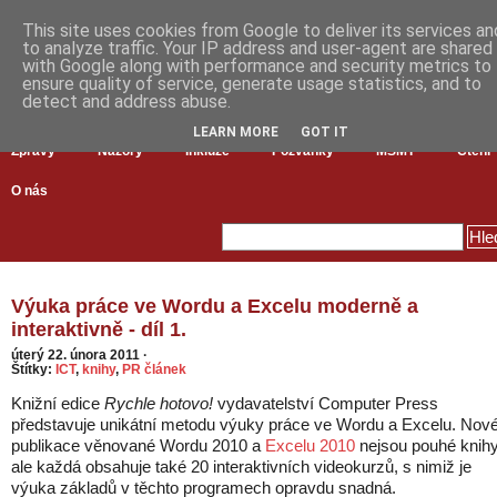
This site uses cookies from Google to deliver its services an
to analyze traffic. Your IP address and user-agent are shared
with Google along with performance and security metrics to
ensure quality of service, generate usage statistics, and to
detect and address abuse.
LEARN MORE
GOT IT
Zprávy
Názory
Inkluze
Pozvánky
MŠMT
Čtení
O nás
Výuka práce ve Wordu a Excelu moderně a
interaktivně - díl 1.
úterý 22. února 2011
·
Štítky:
ICT
,
knihy
,
PR článek
Knižní edice
Rychle hotovo!
vydavatelství Computer Press
představuje unikátní metodu výuky práce ve Wordu a Excelu. Nov
publikace věnované Wordu 2010 a
Excelu 2010
nejsou pouhé knihy
ale každá obsahuje také 20 interaktivních videokurzů, s nimiž je
výuka základů v těchto programech opravdu snadná.