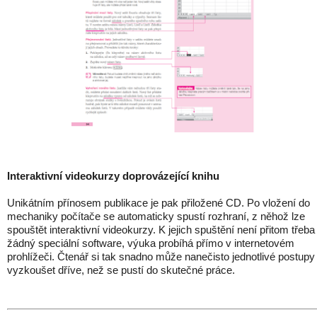
Interaktivní videokurzy doprovázející knihu
Unikátním přínosem publikace je pak přiložené CD. Po vložení do
mechaniky počítače se automaticky spustí rozhraní, z něhož lze
spouštět interaktivní videokurzy. K jejich spuštění není přitom třeba
žádný speciální software, výuka probíhá přímo v internetovém
prohlížeči. Čtenář si tak snadno může nanečisto jednotlivé postupy
vyzkoušet dříve, než se pustí do skutečné práce.