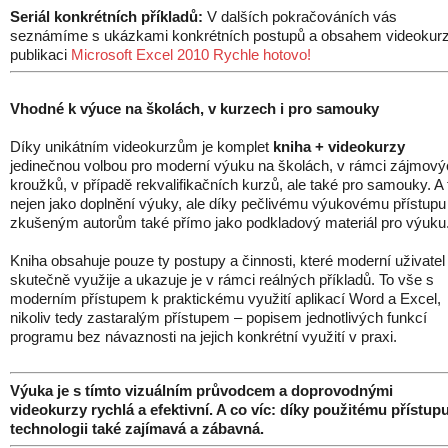
Seriál konkrétních příkladů:
V dalších pokračováních vás
seznámíme s ukázkami konkrétních postupů a obsahem videokur
publikaci
Microsoft Excel 2010 Rychle hotovo!
Vhodné k výuce na školách, v kurzech i pro samouky
Díky unikátním videokurzům je komplet
kniha + videokurzy
jedinečnou volbou pro moderní výuku na školách, v rámci zájmov
kroužků, v případě rekvalifikačních kurzů, ale také pro samouky. A 
nejen jako doplnění výuky, ale díky pečlivému výukovému přístupu
zkušeným autorům také přímo jako podkladový materiál pro výuku
Kniha obsahuje pouze ty postupy a činnosti, které moderní uživatel
skutečně využije a ukazuje je v rámci reálných příkladů. To vše s
moderním přístupem k praktickému využití aplikací Word a Excel,
nikoliv tedy zastaralým přístupem – popisem jednotlivých funkcí
programu bez návaznosti na jejich konkrétní využití v praxi.
Výuka je s tímto vizuálním průvodcem a doprovodnými
videokurzy rychlá a efektivní. A co víc: díky použitému přístupu
technologii také zajímavá a zábavná.