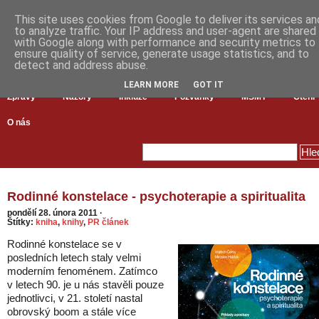
This site uses cookies from Google to deliver its services an
to analyze traffic. Your IP address and user-agent are shared
with Google along with performance and security metrics to
ensure quality of service, generate usage statistics, and to
detect and address abuse.
LEARN MORE
GOT IT
Zprávy
Názory
Inkluze
Pozvánky
MŠMT
Čtení
O nás
Rodinné konstelace - psychoterapie a spiritualita
pondělí 28. února 2011
·
Štítky:
kniha
,
knihy
,
PR článek
Rodinné konstelace se v
posledních letech staly velmi
moderním fenoménem. Zatímco
v letech 90. je u nás stavěli pouze
jednotlivci, v 21. století nastal
obrovský boom a stále více