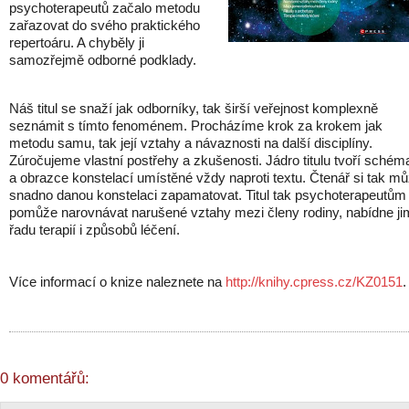
psychoterapeutů začalo metodu
zařazovat do svého praktického
repertoáru. A chyběly ji
samozřejmě odborné podklady.
Náš titul se snaží jak odborníky, tak širší veřejnost komplexně
seznámit s tímto fenoménem. Procházíme krok za krokem jak
metodu samu, tak její vztahy a návaznosti na další disciplíny.
Zúročujeme vlastní postřehy a zkušenosti. Jádro titulu tvoří schém
a obrazce konstelací umístěné vždy naproti textu. Čtenář si tak m
snadno danou konstelaci zapamatovat. Titul tak psychoterapeutům
pomůže narovnávat narušené vztahy mezi členy rodiny, nabídne ji
řadu terapií i způsobů léčení.
Více informací o knize naleznete na
http://knihy.cpress.cz/KZ0151
.
0 komentářů: