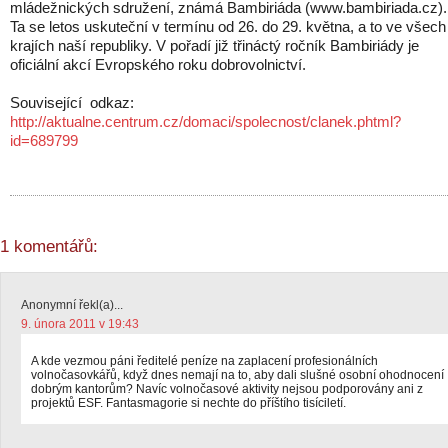
mládežnických sdružení, známá Bambiriáda (www.bambiriada.cz).
Ta se letos uskuteční v termínu od 26. do 29. května, a to ve všech
krajích naší republiky. V pořadí již třináctý ročník Bambiriády je
oficiální akcí Evropského roku dobrovolnictví.
Související odkaz:
http://aktualne.centrum.cz/domaci/spolecnost/clanek.phtml?
id=689799
1 komentářů:
Anonymní řekl(a)...
9. února 2011 v 19:43
A kde vezmou páni ředitelé peníze na zaplacení profesionálních
volnočasovkářů, když dnes nemají na to, aby dali slušné osobní ohodnocení
dobrým kantorům? Navíc volnočasové aktivity nejsou podporovány ani z
projektů ESF. Fantasmagorie si nechte do příštího tisíciletí.