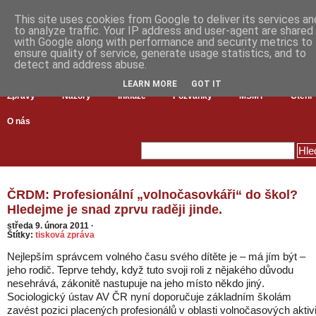
This site uses cookies from Google to deliver its services an
to analyze traffic. Your IP address and user-agent are shared
with Google along with performance and security metrics to
ensure quality of service, generate usage statistics, and to
detect and address abuse.
LEARN MORE
GOT IT
Zprávy
Názory
Inkluze
Pozvánky
MŠMT
Čtení
O nás
ČRDM: Profesionální „volnočasovkáři“ do škol?
Hledejme je snad zprvu raději jinde.
středa 9. února 2011
·
Štítky:
tisková zpráva
Nejlepším správcem volného času svého dítěte je – má jím být –
jeho rodič. Teprve tehdy, když tuto svoji roli z nějakého důvodu
nesehrává, zákonitě nastupuje na jeho místo někdo jiný.
Sociologický ústav AV ČR nyní doporučuje základním školám
zavést pozici placených profesionálů v oblasti volnočasových aktivi