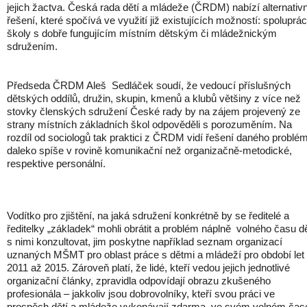
jejich žactva. Česká rada dětí a mládeže (ČRDM) nabízí alternativn
řešení, které spočívá ve využití již existujících možností: spoluprác
školy s dobře fungujícím místním dětským či mládežnickým
sdružením.
Předseda ČRDM Aleš Sedláček soudí, že vedoucí příslušných
dětských oddílů, družin, skupin, kmenů a klubů většiny z více než
stovky členských sdružení České rady by na zájem projevený ze
strany místních základních škol odpověděli s porozuměním. Na
rozdíl od sociologů tak praktici z ČRDM vidí řešení daného problé
daleko spíše v rovině komunikační než organizačně-metodické,
respektive personální.
Vodítko pro zjištění, na jaká sdružení konkrétně by se ředitelé a
ředitelky „základek“ mohli obrátit a problém náplně volného času dě
s nimi konzultovat, jim poskytne například seznam organizací
uznaných MŠMT pro oblast práce s dětmi a mládeží pro období let
2011 až 2015. Zároveň platí, že lidé, kteří vedou jejich jednotlivé
organizační články, zpravidla odpovídají obrazu zkušeného
profesionála – jakkoliv jsou dobrovolníky, kteří svou práci ve
prospěch dětí a mládeže vykonávají zdarma, ve svém volném čas