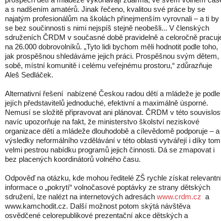
a s nadšením amatérů. Jinak řečeno, kvalitou své práce by se
najatým profesionálům na školách přinejmenším vyrovnali – a ti by
se bez součinnosti s nimi nejspíš stejně neobešli... V členských
sdruženích ČRDM v současné době pravidelně a celoročně pracuj
na 26.000 dobrovolníků. „Tyto lidi bychom měli hodnotit podle toho,
jak prospěšnou shledáváme jejich práci. Prospěšnou svým dětem,
sobě, místní komunitě i celému veřejnému prostoru,“ zdůrazňuje
Aleš Sedláček.
Alternativní řešení nabízené Českou radou dětí a mládeže je podle
jejích představitelů jednoduché, efektivní a maximálně úsporné.
Nemusí se složitě připravovat ani plánovat. ČRDM v této souvislost
navíc upozorňuje na fakt, že ministerstvo školství neziskové
organizace dětí a mládeže dlouhodobě a cílevědomě podporuje – a
výsledky neformálního vzdělávání v této oblasti vytvářejí i díky to
velmi pestrou nabídku programů jejich činnosti. Dá se zmapovat i
bez placených koordinátorů volného času.
Odpověď na otázku, kde mohou ředitelé ZŠ rychle získat relevantn
informace o „pokrytí“ volnočasové poptávky ze strany dětských
sdružení, lze nalézt na internetových adresách
www.crdm.cz
a
www.kamchodit.cz. Další možnost potom skýtá návštěva
osvědčené celorepublikové prezentační akce dětských a