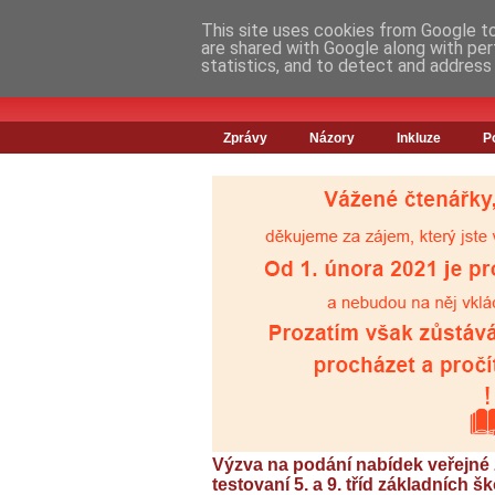
This site uses cookies from Google to 
are shared with Google along with per
statistics, and to detect and address
Zprávy
Názory
Inkluze
P
Výzva na podání nabídek veřejné
testovaní 5. a 9. tříd základních šk