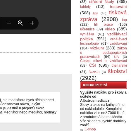
střední školy
(369)
(33)
testování
tablety
(113)
tisková
(568)
tipy
(16)
zpráva
(2808)
top
(122)
trh práce
(156)
video
(685)
učebnice
(39)
vzdělávací
vyhláška
(41)
politika
(551)
vzdělávací
technologie
(61)
vzdělávání
výzkum
(283)
(184)
zákon
o pedagogických
pracovnících
(64)
ÚIV
(3)
Česko mluví o vzdělávání
ČŠI
(699)
(58)
čtenářství
školství
(31)
Škola21
(3)
(2922)
KNIHKUPECTVÍ
Využijte nabídku pro školy a
učitele od
něj, ale meditátora bych dělala hned.
Albatrosmedia.cz!
usí obsahovat návrh, jakým
Slevy a akce na knihy přímo
o je vlastně u projektů skoro
od nakladatele. Kompletní
at. Meditátor nebo mediátor, hodinky
nabídka více než 7000 titulů
z produkce Albatros Media.
Vše skladem, rychlé dodávky
zboží.
E-shop