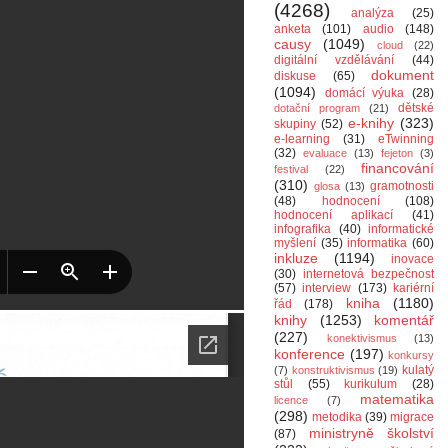
(4268)
analýza
(25)
anketa
(101)
audio
(148)
causy
(1049)
cloud
(22)
digitální vzdělávání
(44)
dokument
diskuse
(65)
(1094)
domácí výuka
(28)
dětské
dotační program
(21)
e-knihy
(323)
skupiny
(52)
e-learning
(31)
eTwinning
(32)
evaluace
(13)
fejeton
(3)
financování
festival
(22)
(310)
gramotnosti
glosa
(13)
(48)
hodnocení
(108)
hodnocení aplikací
(41)
infografika
(40)
informatické
myšlení
(35)
informatika
(60)
inkluze
(1194)
inovace
(30)
internetová bezpečnost
(57)
interview
(173)
kariérní
kniha
(1180)
řád
(178)
knihy
(1253)
komentář
(227)
konektivismus
(13)
konference
(197)
konkursy
kulatý
(7)
konstruktivismus
(19)
stůl
(55)
kurikulum
(28)
matematika
licence
(7)
(298)
metodika
(39)
migrace
ministryně školství
(87)