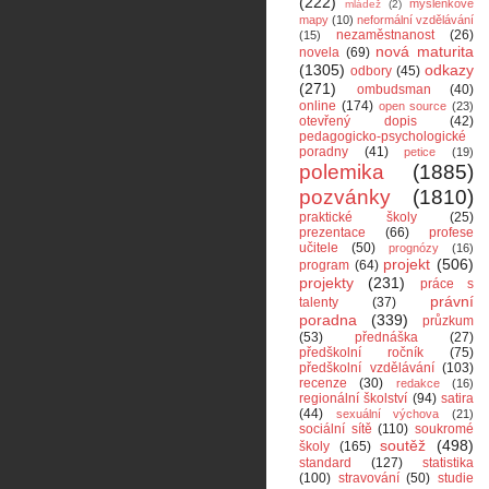
(222)
myšlenkové
mládež
(2)
mapy
(10)
neformální vzdělávání
nezaměstnanost
(26)
(15)
nová maturita
novela
(69)
(1305)
odkazy
odbory
(45)
(271)
ombudsman
(40)
online
(174)
open source
(23)
otevřený dopis
(42)
pedagogicko-psychologické
poradny
(41)
petice
(19)
polemika
(1885)
pozvánky
(1810)
praktické školy
(25)
prezentace
(66)
profese
učitele
(50)
prognózy
(16)
projekt
(506)
program
(64)
projekty
(231)
práce s
právní
talenty
(37)
poradna
(339)
průzkum
(53)
přednáška
(27)
předškolní ročník
(75)
předškolní vzdělávání
(103)
recenze
(30)
redakce
(16)
regionální školství
(94)
satira
(44)
sexuální výchova
(21)
sociální sítě
(110)
soukromé
soutěž
(498)
školy
(165)
standard
(127)
statistika
(100)
stravování
(50)
studie