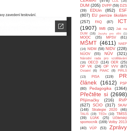
CERMAT
(578)
CLIL
(18)
DUM
(205)
DVPP
(59)
DZS
EDUin
(852)
ESF
(39)
vy zavedení testování.
(807)
EU peníze školám
ICT
(257)
FAQ
(87)
(1907)
IWB
(32)
Jak na
DUM
(16)
Jazyky pro děti
(1)
MOOC
(35)
MPSV
(61)
MŠMT
(4611)
NAEP
NIDV
(228)
NIDM
(58)
(14)
NÚV
(321)
NÚOV
(55)
Národní rada pro vzdělávání
OECD
(114)
OER
(25)
(16)
OP VK
(24)
OP VVV
(67)
Ostatní
(6)
PIAAC
(8)
PIRLS
PR
PISA
(119)
(13)
článek
(1612)
PSP
Pedagogika
(1364)
(80)
Přečtěte si
(2698)
Přijímačky
(216)
RVP
(627)
SCIO
(317)
SKAV
(148)
Strategie 2020
(46)
TIMSS
TALIS
(19)
TEDx
(10)
(39)
UJAK
(25)
Učitelský
spomocník
(169)
Volby 2013
Zprávy
(40)
VÚP
(53)