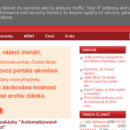
deliver its services and to analyze traffic. Your IP address and
formance and security metrics to ensure quality of service, ge
 abuse.
ozvánky
MŠMT
Čtení
O nás
DISKUSE
Ještě jednou polopaticky
pro Milana Randáka, Janu
...
Komárku, že ti není
stydno....
Jaké štěstí, že Velké
břicho není líný učitel,
ale...
Pane Čapku, je toto nutné
a vhodné?
Proč dělat výzkumy, proč
se zapojovat do těch
evro...
TÉMATA ČLÁNKŮ
 zakázky "Automatizované
Aplikace
(109)
BYOD
1:1
(22)
(34)
Bezplatně
(102)
ol"