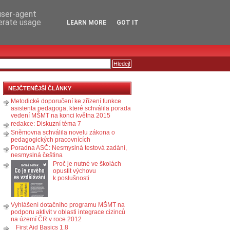
RSS
KOMENTÁŘE
 user-agent
nerate usage
LEARN MORE
GOT IT
NEJČTENĚJŠÍ ČLÁNKY
Metodické doporučení ke zřízení funkce
asistenta pedagoga, které schválila porada
vedení MŠMT na konci května 2015
redakce: Diskuzní téma 7
Sněmovna schválila novelu zákona o
pedagogických pracovnících
Poradna ASČ: Nesmyslná testová zadání,
nesmyslná čeština
Proč je nutné ve školách
opustit výchovu
k poslušnosti
Vyhlášení dotačního programu MŠMT na
podporu aktivit v oblasti integrace cizinců
na území ČR v roce 2012
First Aid Basics 1.8