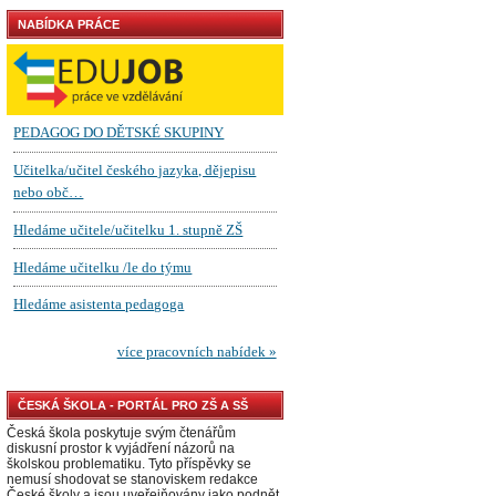
NABÍDKA PRÁCE
ČESKÁ ŠKOLA - PORTÁL PRO ZŠ A SŠ
Česká škola poskytuje svým čtenářům
diskusní prostor k vyjádření názorů na
školskou problematiku. Tyto příspěvky se
nemusí shodovat se stanoviskem redakce
České školy a jsou uveřejňovány jako podnět