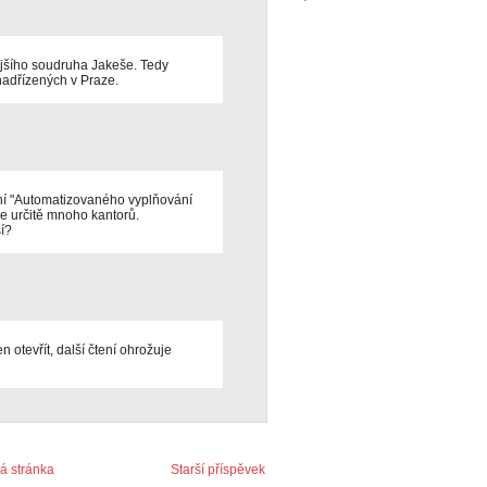
dejšího soudruha Jakeše. Tedy
nadřízených v Praze.
ní "Automatizovaného vyplňování
ude určitě mnoho kantorů.
ší?
n otevřít, další čtení ohrožuje
 stránka
Starší příspěvek