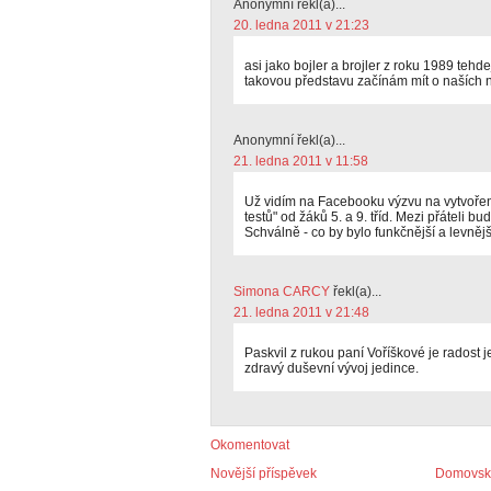
Anonymní řekl(a)...
20. ledna 2011 v 21:23
asi jako bojler a brojler z roku 1989 teh
takovou představu začínám mít o naších 
Anonymní řekl(a)...
21. ledna 2011 v 11:58
Už vidím na Facebooku výzvu na vytvoře
testů" od žáků 5. a 9. tříd. Mezi přáteli b
Schválně - co by bylo funkčnější a levněj
Simona CARCY
řekl(a)...
21. ledna 2011 v 21:48
Paskvil z rukou paní Voříškové je radost je
zdravý duševní vývoj jedince.
Okomentovat
Novější příspěvek
Domovská