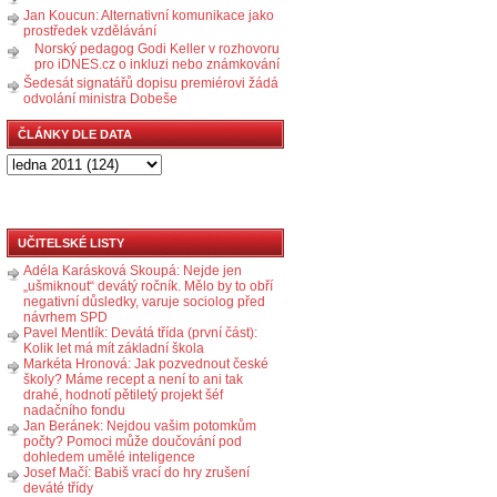
Jan Koucun: Alternativní komunikace jako
prostředek vzdělávání
Norský pedagog Godi Keller v rozhovoru
pro iDNES.cz o inkluzi nebo známkování
Šedesát signatářů dopisu premiérovi žádá
odvolání ministra Dobeše
ČLÁNKY DLE DATA
UČITELSKÉ LISTY
Adéla Karásková Skoupá: Nejde jen
„ušmiknout“ devátý ročník. Mělo by to obří
negativní důsledky, varuje sociolog před
návrhem SPD
Pavel Mentlík: Devátá třída (první část):
Kolik let má mít základní škola
Markéta Hronová: Jak pozvednout české
školy? Máme recept a není to ani tak
drahé, hodnotí pětiletý projekt šéf
nadačního fondu
Jan Beránek: Nejdou vašim potomkům
počty? Pomoci může doučování pod
dohledem umělé inteligence
Josef Mačí: Babiš vrací do hry zrušení
deváté třídy