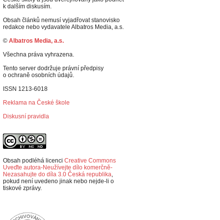
k dalším diskusím.
Obsah článků nemusí vyjadřovat stanovisko
redakce nebo vydavatele Albatros Media, a.s.
©
Albatros Media, a.s.
Všechna práva vyhrazena.
Tento server dodržuje právní předpisy
o ochraně osobních údajů.
ISSN 1213-6018
Reklama na České škole
Diskusní pravidla
Obsah podléhá licenci
Creative Commons
Uveďte autora-Neužívejte dílo komerčně-
Nezasahujte do díla 3.0 Česká republika
,
p
okud není uvedeno jinak nebo nejde-li o
tiskové zprávy.