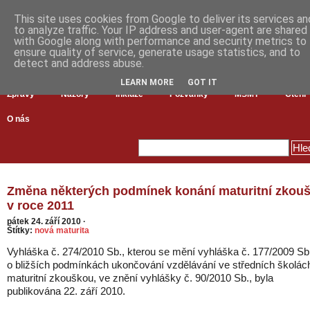
This site uses cookies from Google to deliver its services an
to analyze traffic. Your IP address and user-agent are shared
with Google along with performance and security metrics to
ensure quality of service, generate usage statistics, and to
detect and address abuse.
LEARN MORE
GOT IT
Zprávy
Názory
Inkluze
Pozvánky
MŠMT
Čtení
O nás
Změna některých podmínek konání maturitní zkou
v roce 2011
pátek 24. září 2010
·
Štítky:
nová maturita
Vyhláška č. 274/2010 Sb., kterou se mění vyhláška č. 177/2009 Sb
o bližších podmínkách ukončování vzdělávání ve středních školác
maturitní zkouškou, ve znění vyhlášky č. 90/2010 Sb., byla
publikována 22. září 2010.