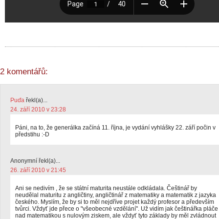
2 komentářů:
Puďa
řekl(a)...
24. září 2010 v 23:28
Páni, na to, že generálka začíná 11. října, je vydání vyhlášky 22. září počin v
předstihu :-D
Anonymní řekl(a)...
26. září 2010 v 21:45
Ani se nedivím , že se státní maturita neustále odkládala. Češtinář by
neudělal maturitu z angličtiny, angličtinář z matematiky a matematik z jazyka
českého. Myslím, že by si to měl nejdříve projet každý profesor a především
tvůrci. Vždyť jde přece o "všeobecné vzdělání". Už vidím jak češtinářka pláče
nad matematikou s nulovým ziskem, ale vždyť tyto základy by měl zvládnout