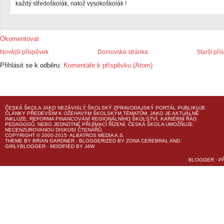
každý středoškolák, natož vysokoškolák !
Okomentovat
Novější příspěvek
Domovská stránka
Starší pří
Přihlásit se k odběru:
Komentáře k příspěvku (Atom)
ČESKÁ ŠKOLA
JAKO NEZÁVISLÝ ŠKOLSKÝ ZPRAVODAJSKÝ PORTÁL PUBLIKUJE
ČLÁNKY PŘEDEVŠÍM K OŽEHAVÝM ŠKOLSKÝM TÉMATŮM, JAKO JE AKTUÁLNĚ
INKLUZE, REFORMA FINANCOVÁNÍ REGIONÁLNÍHO ŠKOLSTVÍ, KARIÉRNÍ ŘÁD
PEDAGOGŮ, NEBO JEDNOTNÉ PŘIJÍMACÍ ŘÍZENÍ.
ČESKÁ ŠKOLA
UMOŽŇUJE
NECENZUROVANOU DISKUSI ČTENÁŘŮ.
COPYRIGHT © 2000-2015· ALBATROS MEDIA A.S.
THEME
BY
BRIAN GARDNER
· BLOGGERIZED BY
ZONA CEREBRAL
AND
GIRLYBLOGGER
· MODIFIED BY
J4W
BLOGGER
·
P