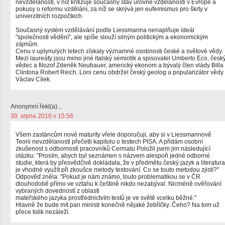
nevzdělanosti, v níž kritizuje současný stav úrovně vzdělanosti v Evropě a
pokusy o reformu vzdělání, za níž se skrývá jen eufemismus pro škrty v
univerzitních rozpočtech.
Současný systém vzdělávání podle Liessmanna nenaplňuje ideál
"společnosti vědění", ale spíše slouží silným politickým a ekonomickým
zájmům.
Cenu v uplynulých letech získaly významné osobnosti české a světové vědy.
Mezi laureáty jsou mimo jiné italský sémiotik a spisovatel Umberto Eco, česk
vědec a filozof Zdeněk Neubauer, americký ekonom a bývalý člen vlády Billa
Clintona Robert Reich. Loni cenu obdržel český geolog a popularizátor vědy
Václav Cílek.
Anonymní řekl(a)...
30. srpna 2010 v 15:56
Všem zastáncům nové maturity vřele doporučuji, aby si v Liessmannově
Teorii nevzdělanosti přečetli kapitolu o testech PISA. A přidám osobní
zkušenost s odborností pracovníků Cermatu Položil jsem jim následující
otázku: "Prosím, abych byl seznámen s názvem alespoň jedné odborné
studie, která by přesvědčivě dokládala, že v předmětu český jazyk a literatura
je vhodné využít při zkoušce metody testování. Co se touto metodou zjistí?"
Odpověď zněla: "Pokud je nám známo, touto problematikou se v ČR
dlouhodobě přímo ve vztahu k češtině nikdo nezabýval. Nicméně ověřování
vybraných dovedností z oblasti
mateřského jazyka prostřednictvím testů je ve světě vcelku běžné."
Hlavně že bude mít pan ministr konečně nějaké žebříčky. Čeho? Na tom už
přece tolik nezáleží.