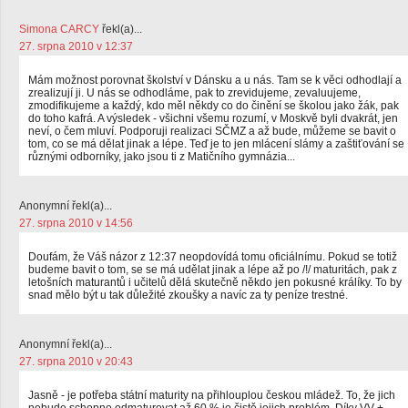
Simona CARCY
řekl(a)...
27. srpna 2010 v 12:37
Mám možnost porovnat školství v Dánsku a u nás. Tam se k věci odhodlají a
zrealizují ji. U nás se odhodláme, pak to zrevidujeme, zevaluujeme,
zmodifikujeme a každý, kdo měl někdy co do činění se školou jako žák, pak
do toho kafrá. A výsledek - všichni všemu rozumí, v Moskvě byli dvakrát, jen
neví, o čem mluví. Podporuji realizaci SČMZ a až bude, můžeme se bavit o
tom, co se má dělat jinak a lépe. Teď je to jen mlácení slámy a zaštiťování se
různými odborníky, jako jsou ti z Matičního gymnázia...
Anonymní řekl(a)...
27. srpna 2010 v 14:56
Doufám, že Váš názor z 12:37 neopdovídá tomu oficiálnímu. Pokud se totiž
budeme bavit o tom, se se má udělat jinak a lépe až po /!/ maturitách, pak z
letošních maturantů i učitelů dělá skutečně někdo jen pokusné králíky. To by
snad mělo být u tak důležité zkoušky a navíc za ty peníze trestné.
Anonymní řekl(a)...
27. srpna 2010 v 20:43
Jasně - je potřeba státní maturity na přihlouplou českou mládež. To, že jich