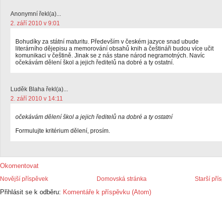
Anonymní řekl(a)...
2. září 2010 v 9:01
Bohudíky za státní maturitu. Především v českém jazyce snad ubude
literárního dějepisu a memorování obsahů knih a češtináři budou více učit
komunikaci v češtině. Jinak se z nás stane národ negramotných. Navíc
očekávám dělení škol a jejich ředitelů na dobré a ty ostatní.
Luděk Blaha řekl(a)...
2. září 2010 v 14:11
očekávám dělení škol a jejich ředitelů na dobré a ty ostatní
Formulujte kritérium dělení, prosím.
Okomentovat
Novější příspěvek
Domovská stránka
Starší pří
Přihlásit se k odběru:
Komentáře k příspěvku (Atom)