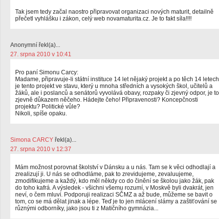
Tak jsem tedy začal naostro připravovat organizaci nových maturit, detailně
přečetl vyhlášku i zákon, celý web novamaturita.cz. Je to fakt síla!!!!
Anonymní řekl(a)...
27. srpna 2010 v 10:41
Pro paní Simonu Carcy:
Madame, připravuje-li státní instituce 14 let nějaký projekt a po těch 14 letech
je tento projekt ve stavu, který u mnoha středních a vysokých škol, učitelů a
žáků, ale i poslanců a senátorů vyvolává obavy, rozpaky či zjevný odpor, je to
zjevně důkazem něčeho. Hádejte čeho! Připravenosti? Koncepčnosti
projektu? Politické vůle?
Nikoli, spíše opaku.
Simona CARCY
řekl(a)...
27. srpna 2010 v 12:37
Mám možnost porovnat školství v Dánsku a u nás. Tam se k věci odhodlají a
zrealizují ji. U nás se odhodláme, pak to zrevidujeme, zevaluujeme,
zmodifikujeme a každý, kdo měl někdy co do činění se školou jako žák, pak
do toho kafrá. A výsledek - všichni všemu rozumí, v Moskvě byli dvakrát, jen
neví, o čem mluví. Podporuji realizaci SČMZ a až bude, můžeme se bavit o
tom, co se má dělat jinak a lépe. Teď je to jen mlácení slámy a zaštiťování se
různými odborníky, jako jsou ti z Matičního gymnázia...