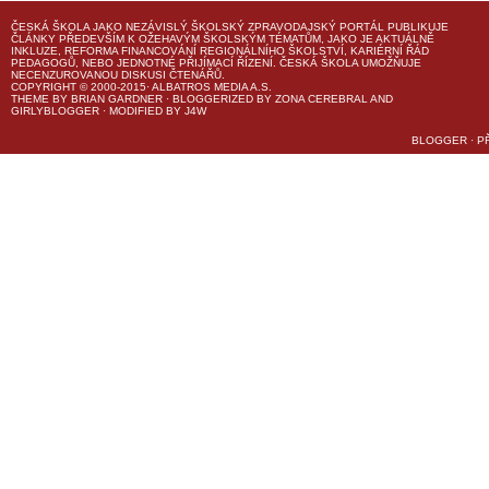
ČESKÁ ŠKOLA
JAKO NEZÁVISLÝ ŠKOLSKÝ ZPRAVODAJSKÝ PORTÁL PUBLIKUJE
ČLÁNKY PŘEDEVŠÍM K OŽEHAVÝM ŠKOLSKÝM TÉMATŮM, JAKO JE AKTUÁLNĚ
INKLUZE, REFORMA FINANCOVÁNÍ REGIONÁLNÍHO ŠKOLSTVÍ, KARIÉRNÍ ŘÁD
PEDAGOGŮ, NEBO JEDNOTNÉ PŘIJÍMACÍ ŘÍZENÍ.
ČESKÁ ŠKOLA
UMOŽŇUJE
NECENZUROVANOU DISKUSI ČTENÁŘŮ.
COPYRIGHT © 2000-2015· ALBATROS MEDIA A.S.
THEME
BY
BRIAN GARDNER
· BLOGGERIZED BY
ZONA CEREBRAL
AND
GIRLYBLOGGER
· MODIFIED BY
J4W
BLOGGER
·
P