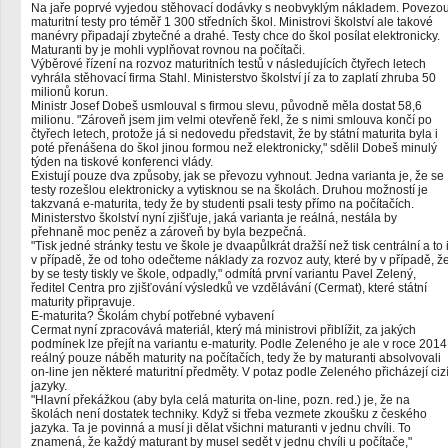
Na jaře poprvé vyjedou stěhovací dodávky s neobvyklým nákladem. Povezo
maturitní testy pro téměř 1 300 středních škol. Ministrovi školství ale takové
manévry připadají zbytečné a drahé. Testy chce do škol posílat elektronicky.
Maturanti by je mohli vyplňovat rovnou na počítači.
Výběrové řízení na rozvoz maturitních testů v následujících čtyřech letech
vyhrála stěhovací firma Stahl. Ministerstvo školství jí za to zaplatí zhruba 50
milionů korun.
Ministr Josef Dobeš usmlouval s firmou slevu, původně měla dostat 58,6
milionu. "Zároveň jsem jim velmi otevřeně řekl, že s nimi smlouva končí po
čtyřech letech, protože já si nedovedu představit, že by státní maturita byla i
poté přenášena do škol jinou formou než elektronicky," sdělil Dobeš minulý
týden na tiskové konferenci vlády.
Existují pouze dva způsoby, jak se převozu vyhnout. Jedna varianta je, že se
testy rozešlou elektronicky a vytisknou se na školách. Druhou možností je
takzvaná e-maturita, tedy že by studenti psali testy přímo na počítačích.
Ministerstvo školství nyní zjišťuje, jaká varianta je reálná, nestála by
přehnaně moc peněz a zároveň by byla bezpečná.
"Tisk jedné stránky testu ve škole je dvaapůlkrát dražší než tisk centrální a to 
v případě, že od toho odečteme náklady za rozvoz auty, které by v případě, ž
by se testy tiskly ve škole, odpadly," odmítá první variantu Pavel Zelený,
ředitel Centra pro zjišťování výsledků ve vzdělávání (Cermat), které státní
maturity připravuje.
E-maturita? Školám chybí potřebné vybavení
Cermat nyní zpracovává materiál, který má ministrovi přiblížit, za jakých
podmínek lze přejít na variantu e-maturity. Podle Zeleného je ale v roce 2014
reálný pouze náběh maturity na počítačích, tedy že by maturanti absolvovali
on-line jen některé maturitní předměty. V potaz podle Zeleného přicházejí ciz
jazyky.
"Hlavní překážkou (aby byla celá maturita on-line, pozn. red.) je, že na
školách není dostatek techniky. Když si třeba vezmete zkoušku z českého
jazyka. Ta je povinná a musí ji dělat všichni maturanti v jednu chvíli. To
znamená, že každý maturant by musel sedět v jednu chvíli u počítače,"