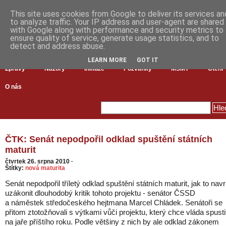
This site uses cookies from Google to deliver its services an
to analyze traffic. Your IP address and user-agent are shared
with Google along with performance and security metrics to
ensure quality of service, generate usage statistics, and to
detect and address abuse.
LEARN MORE
GOT IT
Zprávy
Názory
Inkluze
Pozvánky
MŠMT
Čtení
O nás
ČTK: Senát nepodpořil odklad spuštění státních
maturit
čtvrtek 26. srpna 2010
·
Štítky:
nová maturita
Senát nepodpořil tříletý odklad spuštění státních maturit, jak to navr
uzákonit dlouhodobý kritik tohoto projektu - senátor ČSSD
a náměstek středočeského hejtmana Marcel Chládek. Senátoři se
přitom ztotožňovali s výtkami vůči projektu, který chce vláda spusti
na jaře příštího roku. Podle většiny z nich by ale odklad zákonem