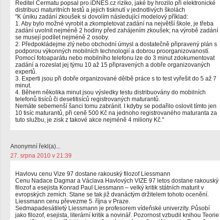
Ředitel Cermatu popsal pro iDNES.cz riziko, jaké by hrozilo při elektronické
distribuci maturitních testů a jejich tisknutí v jednotlivých školách
"K úniku zadání zkoušek si dovolím následující modelový příklad:
1. Aby bylo možné vyrobit a zkompletovat zadání na největší škole, je třeba
zadání uvolnit nejméně 2 hodiny před zahájením zkoušek; na výrobě zadání
se musejí podílet nejméně 2 osoby.
2. Předpokládejme zlý nebo obchodní úmysl a dostatečně připravený plán s
podporou výkonných mobilních technologií a dobrou proorganizovaností.
Pomocí fotoaparátu nebo mobilního telefonu lze do 3 minut zdokumentovat
zadání a rozeslat jej týmu 10 až 15 připravených a dobře organizovaných
expertů.
3. Experti jsou při dobře organizované dělbě práce s to test vyřešit do 5 až 7
minut.
4. Během několika minut jsou výsledky testu distribuovány do mobilních
telefonů tisíců či desetitisíců registrovaných maturantů.
Nemáte sebemenší šanci tomu zabránit. I kdyby se podařilo oslovit tímto jen
10 tisíc maturantů, při ceně 500 Kč na jednoho registrovaného maturanta za
tuto službu, je zisk z takové akce nejméně 4 miliony Kč."
Anonymní řekl(a)...
27. srpna 2010 v 21:39
Havlovu cenu Vize 97 dostane rakouský filozof Liessmann
Cenu Nadace Dagmar a Václava Havlových VIZE 97 letos dostane rakouský
filozof a esejista Konrad Paul Liessmann – velký kritik státních maturit v
evropských zemích. Stane se tak již dvanáctým držitelem tohoto ocenění.
Liessmann cenu převezme 5. října v Praze.
Sedmapadesátiletý Liessmann je profesorem vídeňské univerzity. Působí
jako filozof, esejista, literární kritik a novinář. Pozornost vzbudil knihou Teorie