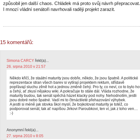
způsobil jen další chaos. Chládek má proto svůj návrh přepracovat.
I mnozí vládní senátoři navrhovali raději projekt zarazit.
15 komentářů:
Simona CARCY
řekl(a)...
26. srpna 2010 v 21:57
Někdo křičí, že staátní maturity jsou dobře, někdo, že jsou špatně. A politické
reprezentace stran všech barev si vytírají projektem rektum, střídavě
popřávají sluchu zěně hot a jednou změně čehý. Pro ty, co neví, co to bylo ho
a čehý, ať zkusí nějakou wiki. A pokračuje to stále dál. Vláda rozhodne, že
maturity budou, tak senát spěchá házet klacky pod nohy. Nehodnotím, jestli
jsou dobré nebo špatné. Vadí mi to čtrnáctileté přehazování výhybek.
A jestli si méně jak stovka škol myslí, že bojkotovat maturity je totéž, co
podporovat senát, tak ať napíšou Jirkovi Paroubkovi, ten ví, jak z toho ven....
:-)
Anonymní řekl(a)...
27. srpna 2010 v 8:05