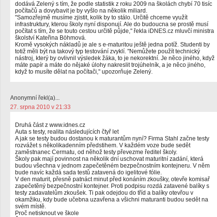
dodává Zelený s tím, že podle statistik z roku 2009 na školách chybí 70 tisíc
počítačů a dovybavit je by vyšlo na několik miliard.
"Samozřejmě musíme zjistit, kolik by to stálo. Určitě chceme využít
infrastruktury, kterou školy nyní disponují. Ale do budoucna se prostě musí
počítat s tím, že se touto cestou určitě půjde," řekla iDNES.cz mluvčí ministra
školství Kateřina Böhmová.
Kromě vysokých nákladů je ale s e-maturitou ještě jedna potíž. Studenti by
totiž měli být na takový typ testování zvyklí. "Nemůžete použít technický
nástroj, který by ovlivnil výsledek žáka, to je nekorektní. Je něco jiného, když
máte papír a máte do nějaké úlohy nakreslit trojúhelník, a je něco jiného,
když to musíte dělat na počítači," upozorňuje Zelený.
Anonymní řekl(a)...
27. srpna 2010 v 21:33
Druhá část z www.idnes.cz
Auta s testy, realita následujících čtyř let
A jak se testy budou dostanou k maturantům nyní? Firma Stahl začne testy
rozvážet s několikadenním předstihem. V každém voze bude sedět
zaměstnanec Cermatu, od něhož testy převezme ředitel školy.
Školy pak mají povinnost na několik dní uschovat maturitní zadání, která
budou všechna v jednom zapečetěném bezpečnostním kontejneru. V něm
bude navíc každá sada testů zatavená do igelitové fólie.
V den maturit, přesně patnáct minut před konáním zkoušky, otevře komisař
zapečetěný bezpečnostní kontejner. Proti podpisu rozdá zatavené balíky s
testy zadavatelům zkoušek. Ti pak odejdou do tříd a balíky otevřou v
okamžiku, kdy bude učebna uzavřena a všichni maturanti budou sedět na
svém místě.
Proč netisknout ve škole