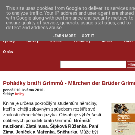
This site uses cookies from Google to deliver its services an
to analyze traffic. Your IP address and user-agent are shared
with Google along with performance and security metrics to
ensure quality of service, generate usage statistics, and to
detect and address abuse.
LEARN MORE
GOT IT
Zprávy
Názory
Inkluze
Pozvánky
MŠMT
Čtení
O nás
Pohádky bratří Grimmů - Märchen der Brüder Gri
pondělí 10. května 2010
·
Štítky:
knihy
Kniha je určena pokročilým studentům němčiny,
kteří si chtějí zábavným způsobem rozšířit své
znalosti německého jazyka. Obsahuje výběr šesti
oblíbených pohádek bratří Grimmů:
Brémští
muzikanti, Zlatá husa, Šípková Růženka, Paní
Zima, Jeníček a Mařenka, Sněhurka
. Může být