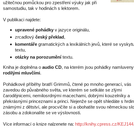
užitečnou pomůckou pro zpestření výuky jak při
samostudiu, tak v hodinách s lektorem.
V publikaci najdete:
upravené pohádky
v jazyce originálu,
zrcadlový
český překlad
,
komentáře
gramatických a lexikálních jevů, které se vyskytu
textu,
otázky na porozumění
textu.
Kniha je doplněna o
audio CD
, na kterém jsou pohádky namluveny
rodilými mluvčími
.
Pohádkové příběhy bratří Grimmů, čtené po mnoho generací, vás
zavedou do půvabného světa, ve kterém se setkáte se zlými
čarodějnicemi, nemilosrdnými macechami, dobrými kouzelníky a
překrásnými princeznami a princi. Nejenže se opět shledáte s hrdi
známými z dětství, ale procvičíte si a obohatíte svou německou sl
zásobu a zdokonalíte se ve výslovnosti.
Více informací o knize nalzenete na:
http://knihy.cpress.cz/KEJ144