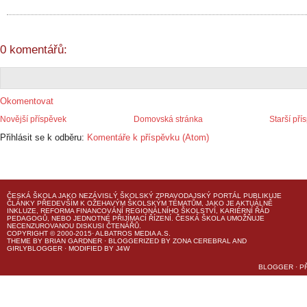
0 komentářů:
Okomentovat
Novější příspěvek
Domovská stránka
Starší pří
Přihlásit se k odběru:
Komentáře k příspěvku (Atom)
ČESKÁ ŠKOLA
JAKO NEZÁVISLÝ ŠKOLSKÝ ZPRAVODAJSKÝ PORTÁL PUBLIKUJE
ČLÁNKY PŘEDEVŠÍM K OŽEHAVÝM ŠKOLSKÝM TÉMATŮM, JAKO JE AKTUÁLNĚ
INKLUZE, REFORMA FINANCOVÁNÍ REGIONÁLNÍHO ŠKOLSTVÍ, KARIÉRNÍ ŘÁD
PEDAGOGŮ, NEBO JEDNOTNÉ PŘIJÍMACÍ ŘÍZENÍ.
ČESKÁ ŠKOLA
UMOŽŇUJE
NECENZUROVANOU DISKUSI ČTENÁŘŮ.
COPYRIGHT © 2000-2015· ALBATROS MEDIA A.S.
THEME
BY
BRIAN GARDNER
· BLOGGERIZED BY
ZONA CEREBRAL
AND
GIRLYBLOGGER
· MODIFIED BY
J4W
BLOGGER
·
P