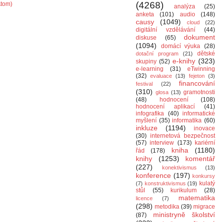
(4268)
Atom)
analýza
(25)
anketa
(101)
audio
(148)
causy
(1049)
cloud
(22)
digitální vzdělávání
(44)
dokument
diskuse
(65)
(1094)
domácí výuka
(28)
dětské
dotační program
(21)
e-knihy
(323)
skupiny
(52)
e-learning
(31)
eTwinning
(32)
evaluace
(13)
fejeton
(3)
financování
festival
(22)
(310)
gramotnosti
glosa
(13)
(48)
hodnocení
(108)
hodnocení aplikací
(41)
infografika
(40)
informatické
myšlení
(35)
informatika
(60)
inkluze
(1194)
inovace
(30)
internetová bezpečnost
(57)
interview
(173)
kariérní
kniha
(1180)
řád
(178)
knihy
(1253)
komentář
(227)
konektivismus
(13)
konference
(197)
konkursy
kulatý
(7)
konstruktivismus
(19)
stůl
(55)
kurikulum
(28)
matematika
licence
(7)
(298)
metodika
(39)
migrace
ministryně školství
(87)