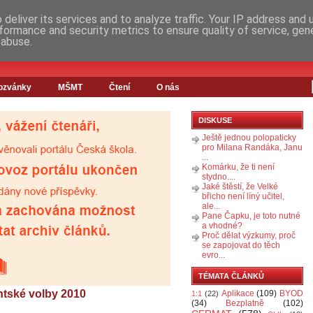
deliver its services and to analyze traffic. Your IP address and
formance and security metrics to ensure quality of service, ge
 abuse.
ozvánky
MŠMT
Čtení
O nás
DISKUSE
Ještě jednou polopaticky
pro Milana Randáka, Janu
...
Komárku, že ti není
stydno....
Jaké štěstí, že Velké
břicho není líný učitel,
ale...
Pane Čapku, je toto nutné
a vhodné?
Proč dělat výzkumy, proč
se zapojovat do těch
evro...
TÉMATA ČLÁNKŮ
ntské volby 2010
Aplikace
(109)
BYOD
1:1
(22)
(34)
Bezplatně
(102)