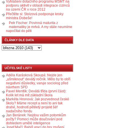
Vyhlášení dotačního programu MŠMT na
podporu aktivit v oblasti integrace cizinců
na území ČR v roce 2012
Přečtěte si: Stolzová podporuje kroky
ministra Dobeše!
Petr Fischer: Povinná maturita z
matematiky je mrtvá. A my stále neumíme
napočítat do pěti
ČLÁNKY DLE DATA
UČITELSKÉ LISTY
Adéla Karásková Skoupá: Nejde jen
„ušmiknout“ devátý ročník. Mělo by to obří
negativní důsledky, varuje sociolog před
návrhem SPD
Pavel Mentlík: Devátá třída (první část):
Kolik let má mít základní škola
Markéta Hronová: Jak pozvednout české
školy? Máme recept a není to ani tak
drahé, hodnotí pětiletý projekt šéf
nadačního fondu
Jan Beránek: Nejdou vašim potomkům
počty? Pomoci může doučování pod
dohledem umělé inteligence
Josef Mačí: Babiš vrací do hry zrušení