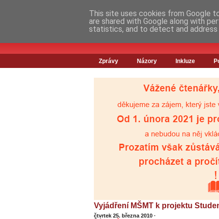
This site uses cookies from Google to 
are shared with Google along with per
statistics, and to detect and address
Zprávy
Názory
Inkluze
P
Vyjádření MŠMT k projektu Stude
čtvrtek 25. března 2010
·