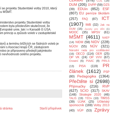
CERMAT
(578)
CLIL
(18)
DUM
(205)
DVPP
(59)
DZS
í se projektu Studentské volby 2010, který
EDUin
(852)
ESF
(39)
tou MŠMT.
(807)
EU peníze školám
ICT
(257)
FAQ
(87)
inisterstvo projektu Studentské volby
(1907)
IWB
(32)
Jak na
Důvodem byla především skutečnost, že
DUM
(16)
Jazyky pro děti
(1)
Evropské unie, tak i v Kanadě či USA.
MOOC
(35)
MPSV
(61)
ům princip a způsob voleb v zastupitelské
MŠMT
(4611)
NAEP
NIDV
(228)
NIDM
(58)
(14)
rů a termínu blížících se řádných voleb je
NÚV
(321)
NÚOV
(55)
nání s Asociací krajů ČR, zástupcem
Národní rada pro vzdělávání
erstvo je připraveno předejít jakýmkoliv
OECD
(114)
OER
(25)
(16)
i nevhodnosti celého projektu.
OP VK
(24)
OP VVV
(67)
Ostatní
(6)
PIAAC
(8)
PIRLS
PR
PISA
(119)
(13)
článek
(1612)
PSP
Pedagogika
(1364)
(80)
Přečtěte si
(2698)
Přijímačky
(216)
RVP
(627)
SCIO
(317)
SKAV
(148)
Strategie 2020
(46)
TIMSS
TALIS
(19)
TEDx
(10)
(39)
UJAK
(25)
Učitelský
spomocník
(169)
Volby 2013
 stránka
Starší příspěvek
Zprávy
(40)
VÚP
(53)