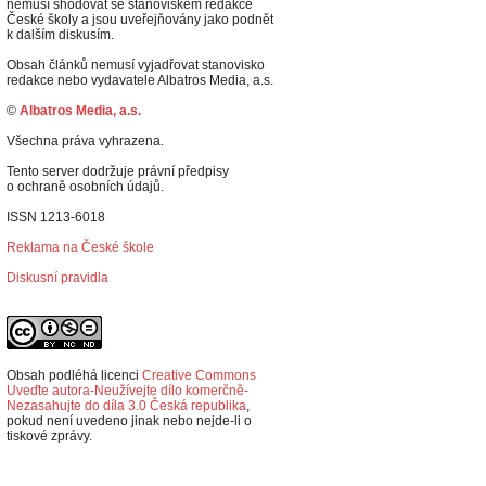
nemusí shodovat se stanoviskem redakce
České školy a jsou uveřejňovány jako podnět
k dalším diskusím.
Obsah článků nemusí vyjadřovat stanovisko
redakce nebo vydavatele Albatros Media, a.s.
©
Albatros Media, a.s.
Všechna práva vyhrazena.
Tento server dodržuje právní předpisy
o ochraně osobních údajů.
ISSN 1213-6018
Reklama na České škole
Diskusní pravidla
Obsah podléhá licenci
Creative Commons
Uveďte autora-Neužívejte dílo komerčně-
Nezasahujte do díla 3.0 Česká republika
,
p
okud není uvedeno jinak nebo nejde-li o
tiskové zprávy.