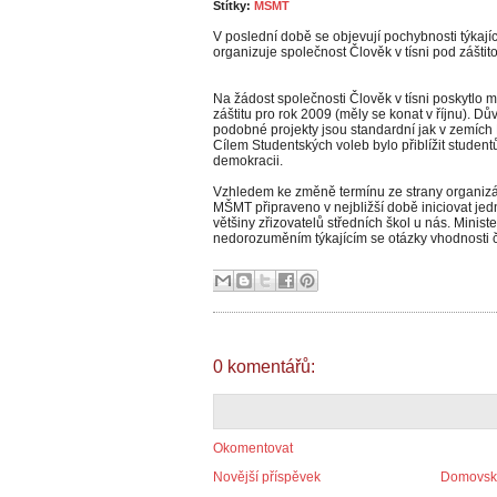
Štítky:
MŠMT
V poslední době se objevují pochybnosti týkajíc
organizuje společnost Člověk v tísni pod zášti
Na žádost společnosti Člověk v tísni poskytlo m
záštitu pro rok 2009 (měly se konat v říjnu). 
podobné projekty jsou standardní jak v zemích 
Cílem Studentských voleb bylo přiblížit student
demokracii.
Vzhledem ke změně termínu ze strany organizáto
MŠMT připraveno v nejbližší době iniciovat jed
většiny zřizovatelů středních škol u nás. Minist
nedorozuměním týkajícím se otázky vhodnosti č
0 komentářů:
Okomentovat
Novější příspěvek
Domovská