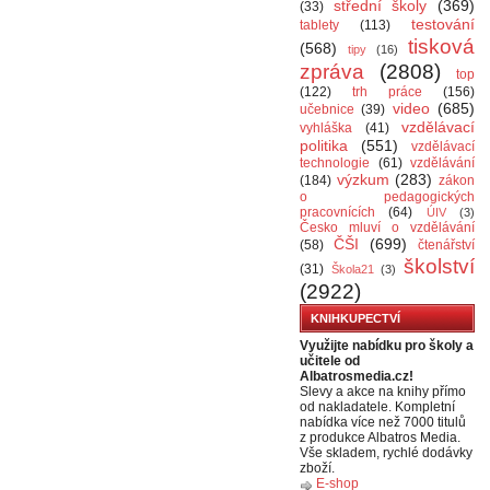
střední školy
(369)
(33)
testování
tablety
(113)
tisková
(568)
tipy
(16)
zpráva
(2808)
top
(122)
trh práce
(156)
video
(685)
učebnice
(39)
vzdělávací
vyhláška
(41)
politika
(551)
vzdělávací
technologie
(61)
vzdělávání
výzkum
(283)
(184)
zákon
o pedagogických
pracovnících
(64)
ÚIV
(3)
Česko mluví o vzdělávání
ČŠI
(699)
(58)
čtenářství
školství
(31)
Škola21
(3)
(2922)
KNIHKUPECTVÍ
Využijte nabídku pro školy a
učitele od
Albatrosmedia.cz!
Slevy a akce na knihy přímo
od nakladatele. Kompletní
nabídka více než 7000 titulů
z produkce Albatros Media.
Vše skladem, rychlé dodávky
zboží.
E-shop