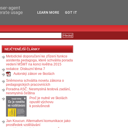
RSS
KOMENTÁŘE
 user-agent
nerate usage
LEARN MORE
GOT IT
NEJČTENĚJŠÍ ČLÁNKY
Metodické doporučení ke zřízení funkce
asistenta pedagoga, které schválila porada
vedení MŠMT na konci května 2015
redakce: Diskuzní téma 7
Autorský zákon ve školách
Sněmovna schválila novelu zákona o
pedagogických pracovnících
Poradna ASČ: Nesmyslná testová zadání,
nesmyslná čeština
Proč je nutné ve školách
opustit výchovu
k poslušnosti
Jan Koucun: Alternativní komunikace jako
prostředek vzdělávání