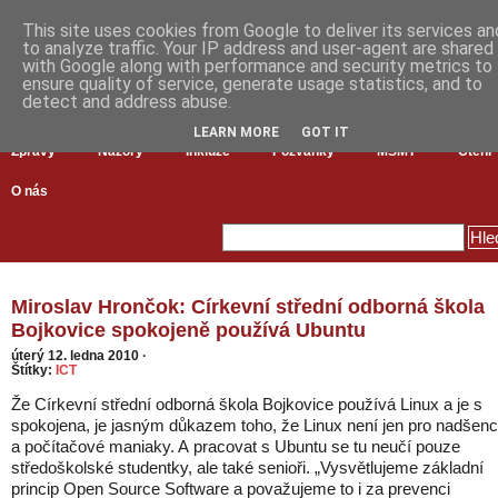
This site uses cookies from Google to deliver its services an
to analyze traffic. Your IP address and user-agent are shared
with Google along with performance and security metrics to
ensure quality of service, generate usage statistics, and to
detect and address abuse.
LEARN MORE
GOT IT
Zprávy
Názory
Inkluze
Pozvánky
MŠMT
Čtení
O nás
Miroslav Hrončok: Církevní střední odborná škola
Bojkovice spokojeně používá Ubuntu
úterý 12. ledna 2010
·
Štítky:
ICT
Že Církevní střední odborná škola Bojkovice používá Linux a je s
spokojena, je jasným důkazem toho, že Linux není jen pro nadšen
a počítačové maniaky. A pracovat s Ubuntu se tu neučí pouze
středoškolské studentky, ale také senioři. „Vysvětlujeme základní
princip Open Source Software a považujeme to i za prevenci