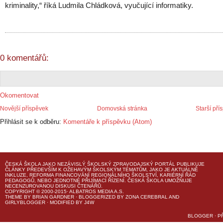
kriminality,“ říká Ludmila Chládková, vyučující informatiky.
0 komentářů:
Okomentovat
Novější příspěvek
Domovská stránka
Starší pří
Přihlásit se k odběru:
Komentáře k příspěvku (Atom)
ČESKÁ ŠKOLA
JAKO NEZÁVISLÝ ŠKOLSKÝ ZPRAVODAJSKÝ PORTÁL PUBLIKUJE
ČLÁNKY PŘEDEVŠÍM K OŽEHAVÝM ŠKOLSKÝM TÉMATŮM, JAKO JE AKTUÁLNĚ
INKLUZE, REFORMA FINANCOVÁNÍ REGIONÁLNÍHO ŠKOLSTVÍ, KARIÉRNÍ ŘÁD
PEDAGOGŮ, NEBO JEDNOTNÉ PŘIJÍMACÍ ŘÍZENÍ.
ČESKÁ ŠKOLA
UMOŽŇUJE
NECENZUROVANOU DISKUSI ČTENÁŘŮ.
COPYRIGHT © 2000-2015· ALBATROS MEDIA A.S.
THEME
BY
BRIAN GARDNER
· BLOGGERIZED BY
ZONA CEREBRAL
AND
GIRLYBLOGGER
· MODIFIED BY
J4W
BLOGGER
·
P