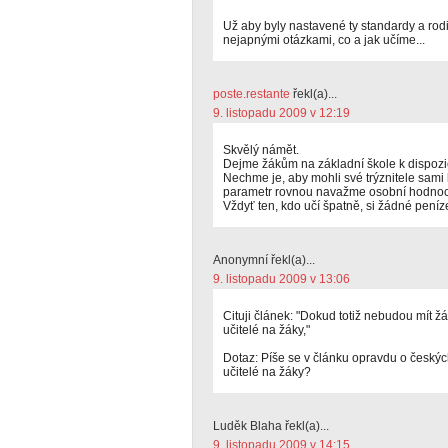
Už aby byly nastavené ty standardy a rod
nejapnými otázkami, co a jak učíme...
poste.restante
řekl(a)...
9. listopadu 2009 v 12:19
Skvělý námět.
Dejme žákům na základní škole k dispozici
Nechme je, aby mohli své trýznitele sami 
parametr rovnou navažme osobní hodnoc
Vždyť ten, kdo učí špatně, si žádné peníze
Anonymní řekl(a)...
9. listopadu 2009 v 13:06
Cituji článek: "Dokud totiž nebudou mít žá
učitelé na žáky,"
Dotaz: Píše se v článku opravdu o českýc
učitelé na žáky?
Luděk Blaha řekl(a)...
9. listopadu 2009 v 14:15