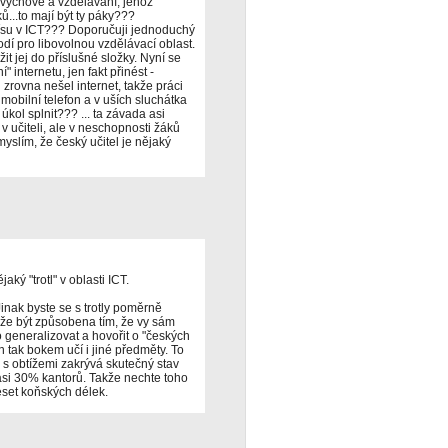
e výchově a vzdělávání, jehož
...to mají být ty páky???
ísu v ICT??? Doporučuji jednoduchý
odí pro libovolnou vzdělávací oblast.
it jej do příslušné složky. Nyní se
 internetu, jen fakt přinést -
 zrovna nešel internet, takže práci
mobilní telefon a v uších sluchátka
kol splnit??? ... ta závada asi
 v učiteli, ale v neschopnosti žáků
yslím, že český učitel je nějaký
aký "trotl" v oblasti ICT.
inak byste se s trotly poměrně
že být způsobena tím, že vy sám
 generalizovat a hovořit o "českých
en tak bokem učí i jiné předměty. To
n s obtížemi zakrývá skutečný stav
T asi 30% kantorů. Takže nechte toho
eset koňských délek.