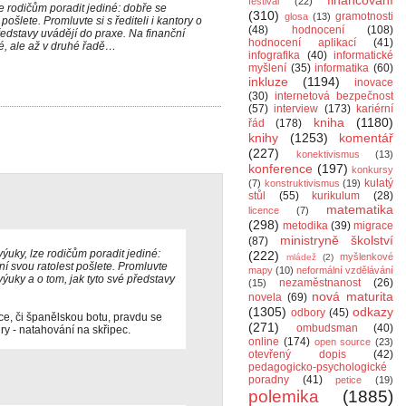
financování
festival
(22)
e rodičům poradit jediné: dobře se
(310)
gramotnosti
glosa
(13)
pošlete. Promluvte si s řediteli i kantory o
(48)
hodnocení
(108)
představy uvádějí do praxe. Na finanční
hodnocení aplikací
(41)
ké, ale až v druhé řadě…
infografika
(40)
informatické
myšlení
(35)
informatika
(60)
inkluze
(1194)
inovace
(30)
internetová bezpečnost
(57)
interview
(173)
kariérní
kniha
(1180)
řád
(178)
knihy
(1253)
komentář
(227)
konektivismus
(13)
konference
(197)
konkursy
kulatý
(7)
konstruktivismus
(19)
stůl
(55)
kurikulum
(28)
matematika
licence
(7)
(298)
metodika
(39)
migrace
ministryně školství
(87)
ýuky, lze rodičům poradit jediné:
(222)
myšlenkové
mládež
(2)
ní svou ratolest pošlete. Promluvte
mapy
(10)
neformální vzdělávání
 výuky a o tom, jak tyto své představy
nezaměstnanost
(26)
(15)
nová maturita
novela
(69)
(1305)
odkazy
odbory
(45)
nice, či španělskou botu, pravdu se
(271)
ombudsman
(40)
ury - natahování na skřipec.
online
(174)
open source
(23)
otevřený dopis
(42)
pedagogicko-psychologické
poradny
(41)
petice
(19)
polemika
(1885)