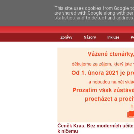
This site uses cookies from Google to 
are shared with Google along with per
statistics, and to detect and address
Zprávy
Názory
Inkluze
P
Čeněk Kras: Bez moderních učite
k ničemu