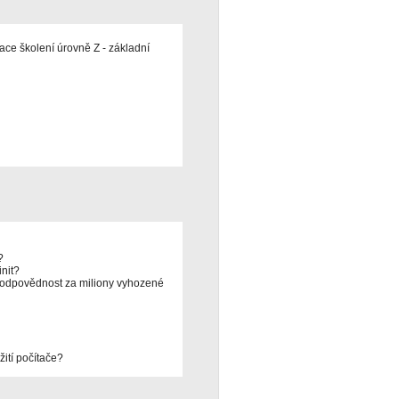
ce školení úrovně Z - základní
?
init?
se odpovědnost za miliony vyhozené
ití počítače?