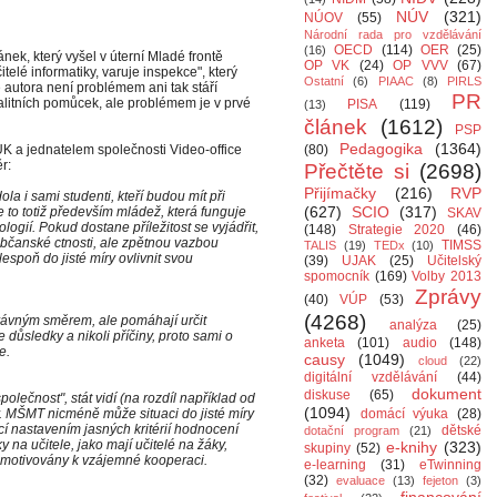
NÚV
(321)
NÚOV
(55)
Národní rada pro vzdělávání
OECD
(114)
OER
(25)
(16)
ánek, který vyšel v úterní Mladé frontě
OP VK
(24)
OP VVV
(67)
telé informatiky, varuje inspekce", který
Ostatní
(6)
PIAAC
(8)
PIRLS
e autora není problémem ani tak stáří
PR
alitních pomůcek, ale problémem je v prvé
PISA
(119)
(13)
článek
(1612)
PSP
Pedagogika
(1364)
UK a jednatelem společnosti Video-office
(80)
r:
Přečtěte si
(2698)
Přijímačky
(216)
RVP
la i sami studenti, kteří budou mít při
(627)
SCIO
(317)
 to totiž především mládež, která funguje
SKAV
ogií. Pokud dostane příležitost se vyjádřit,
(148)
Strategie 2020
(46)
občanské ctnosti, ale zpětnou vazbou
TIMSS
TALIS
(19)
TEDx
(10)
espoň do jisté míry ovlivnit svou
(39)
UJAK
(25)
Učitelský
spomocník
(169)
Volby 2013
Zprávy
(40)
VÚP
(53)
(4268)
právným směrem, ale pomáhají určit
analýza
(25)
e důsledky a nikoli příčiny, proto sami o
anketa
(101)
audio
(148)
e.
causy
(1049)
cloud
(22)
digitální vzdělávání
(44)
dokument
diskuse
(65)
olečnost", stát vidí (na rozdíl například od
(1094)
y. MŠMT nicméně může situaci do jisté míry
domácí výuka
(28)
cí nastavením jasných kritérií hodnocení
dětské
dotační program
(21)
y na učitele, jako mají učitelé na žáky,
e-knihy
(323)
skupiny
(52)
i motivovány k vzájemné kooperaci.
e-learning
(31)
eTwinning
(32)
evaluace
(13)
fejeton
(3)