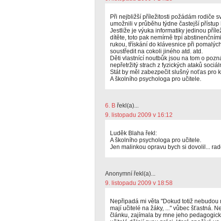
Při nejbližší příležitosti požádám rodiče
umožnili v průběhu týdne častejší přístup
Jestliže je výuka informatiky jedinou příle
dítěte, toto pak nemírně trpí abstinenčním
rukou, třískání do klávesnice při pomalý
soustředit na cokoli jiného atd. atd.
Děti vlastnící noutbůk jsou na tom o pozn
nepřetržitý strach z fyzických ataků soci
Stát by měl zabezpečit slušný noťas pro 
A školního psychologa pro učitele.
6. B
řekl(a)...
9. listopadu 2009 v 16:12
Luděk Blaha řekl:
A školního psychologa pro učitele.
Jen malinkou opravu bych si dovolil... rad
Anonymní řekl(a)...
9. listopadu 2009 v 18:58
Nepřipadá mi věta "Dokud totiž nebudou mí
mají učitelé na žáky, ..." vůbec šťastná. N
článku, zajímala by mne jeho pedagogic