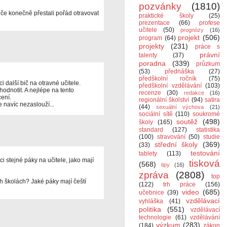
pozvánky
(1810)
iče konečně přestali pořád otravovat
praktické školy
(25)
prezentace
(66)
profese
učitele
(50)
prognózy
(16)
projekt
(506)
program
(64)
projekty
(231)
práce s
právní
talenty
(37)
poradna
(339)
průzkum
(53)
přednáška
(27)
předškolní ročník
(75)
 další bič na otravné učitele.
předškolní vzdělávání
(103)
hodnotit. A nejlépe na tento
recenze
(30)
redakce
(16)
ení.
regionální školství
(94)
satira
 navíc nezaslouží...
(44)
sexuální výchova
(21)
sociální sítě
(110)
soukromé
soutěž
(498)
školy
(165)
standard
(127)
statistika
(100)
stravování
(50)
studie
střední školy
(369)
(33)
testování
tablety
(113)
ci stejné páky na učitele, jako mají
tisková
(568)
tipy
(16)
zpráva
(2808)
top
h školách? Jaké páky mají čeští
(122)
trh práce
(156)
video
(685)
učebnice
(39)
vzdělávací
vyhláška
(41)
politika
(551)
vzdělávací
technologie
(61)
vzdělávání
výzkum
(283)
(184)
zákon