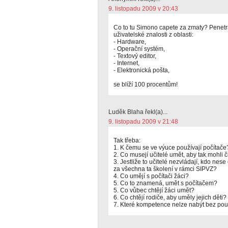
9. listopadu 2009 v 20:43
Co to tu Simono capete za zmaty? Penetra
uživatelské znalosti z oblasti:
- Hardware,
- Operační systém,
- Textový editor,
- Internet,
- Elektronická pošta,
se blíží 100 procentům!
Luděk Blaha řekl(a)...
9. listopadu 2009 v 21:48
Tak třeba:
1. K čemu se ve výuce používají počítače
2. Co musejí učitelé umět, aby tak mohli č
3. Jestliže to učitelé nezvládají, kdo ne
za všechna ta školení v rámci SIPVZ?
4. Co umějí s počítači žáci?
5. Co to znamená, umět s počítačem?
5. Co vůbec chtějí žáci umět?
6. Co chtějí rodiče, aby uměly jejich děti?
7. Které kompetence nelze nabýt bez použ