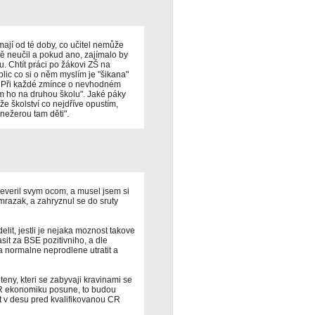
mají od té doby, co učitel nemůže
mě neučil a pokud ano, zajímalo by
u. Chtít práci po žákovi ZŠ na
plic co si o něm myslím je "šikana"
. Při každé zmínce o nevhodném
ám ho na druhou školu". Jaké páky
že školství co nejdříve opustím,
nežerou tam děti".
neveril svym ocom, a musel jsem si
l mrazak, a zahryznul se do sruty
it, jestli je nejaka moznost takove
sit za BSE pozitivniho, a dle
a normalne neprodlene utratit a
eteny, kteri se zabyvaji kravinami se
CR ekonomiku posune, to budou
hat v desu pred kvalifikovanou CR