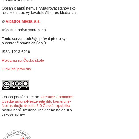
Obsah článků nemusí vyjadřovat stanovisko
redakce nebo vydavatele Albatros Media, a.s.
©
Albatros Media, a.s.
Všechna práva vyhrazena.
Tento server dodržuje právní předpisy
o ochraně osobních údajů.
ISSN 1213-6018
Reklama na České škole
Diskusní pravidla
Obsah podléhá licenci
Creative Commons
Uveďte autora-Neužívejte dílo komerčně-
Nezasahujte do díla 3.0 Česká republika
,
p
okud není uvedeno jinak nebo nejde-li o
tiskové zprávy.