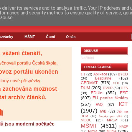
deliver its services and to analyze traffic. Your IP address and
formance and security metrics to ensure quality of service, ge
 abuse.
ozvánky
MŠMT
Čtení
O nás
DISKUSE
Načítání
TÉMATA ČLÁNKŮ
Aplikace
(109)
BYOD
1:1
(22)
(34)
Bezplatně
(102)
CERMAT
(578)
CLIL
(18)
DUM
(205)
DVPP
(59)
DZS
EDUin
(852)
ESF
(39)
(807)
EU peníze školám
ICT
(257)
FAQ
(87)
(1907)
IWB
(32)
Jak na
DUM
(16)
Jazyky pro děti
(1)
MOOC
(35)
MPSV
(61)
lů jsou moderní počítače
MŠMT
(4611)
NAEP
NIDV
(228)
NIDM
(58)
(14)