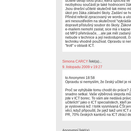
učitelé dělají svou práci, která spočívá v
nezbytnou součástí je také hodnocení žáků
Jsou dnešní učitelé skutečně tak mimo m
úkol pro žáka základní školy. Zadání se h
Přinést referát zpracovaný ve wordu a ulož
ani nesoustředím na skutečnost "vykrádání"
dopravit příslušný soubor do školy. Žákovi
e-mailem nemohl zaslat, sice má v kapse 
od MP3 přehrávače, ...ale jak měl zadaný ú
nebude v technice a její nedostupnosti, či
techniku vhodně používat. Opravdu si nem
"trotl" v oblasti ICT.
Simona CARCY
řekl(a)...
9. listopadu 2009 v 19:27
to Anonymni 18:58
Opravdu si nemyslím, že český učitel je něj
Proč se vyhýbáte tomu chodit do práce? J
snadno setkal. Vaše výběrová slepota mů
jste v ICT borec. To vám ale nedává právo
učitelích" jako o ICT specialistech, kteří j
je vyslovená lež. I tolik vysmívaná ČŠI je
věcí, když připouští, že jakž takž umí IC
PR, 70% českých kantorů na ICT ztrácí d
Anonymní řekl(a)...