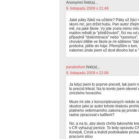
Anonymní řekl(a)...
9. listopadu 2009 v 21:48
Jaké páky žáků na učitele? Páky už žáci 
skoro nic, jen držet hubu. Pan autor zřej
mě, na jaké škole. Vy jste zcela mimo mís
malém městě je "přetěžování", říci mu od 
případně "diskriminace" nebo "rasismus"
chování dítěte ve škole je mi sděleno "d
proboha. jděte do háje. Přemýšlím o tom, 
nakonec jinde jsem už dost dlouho byl a "
parabellum
řekl(a)...
9. listopadu 2009 v 22:06
Ja kdyz jsem to poprve precetl, tak jsem 
to precist trikrat. Na to konto jsem otevre
zmrzleho hoveziho.
Muze mi zde z konscriptovanych nekdo sdel
skudce jako je autor tohoto blabolu prohla
platneho veterinarniho zakona jej proste 
radne zpracovat v kafilerii?
No, a na to, aby skoly chrlily takovyhle kr
v CR vyhazuji penize. To tedy opravdu 
Korejsti, Cinsti a Indicti podnikatele prc
pracovni silou