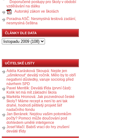
Doporučené postupy pro školy v období
vzdělávání na dálku
Autorský zákon ve školách
Poradna ASČ: Nesmyslná testová zadání,
nesmyslná čeština
ČLÁNKY DLE DATA
UČITELSKÉ LISTY
Adéla Karásková Skoupá: Nejde jen
„ušmiknout“ devátý ročník. Mělo by to obří
negativní důsledky, varuje sociolog před
návrhem SPD
Pavel Mentlík: Devátá třída (první část):
Kolik let má mít základní škola
Markéta Hronová: Jak pozvednout české
školy? Máme recept a není to ani tak
drahé, hodnotí pětiletý projekt šéf
nadačního fondu
Jan Beránek: Nejdou vašim potomkům
počty? Pomoci může doučování pod
dohledem umělé inteligence
Josef Mačí: Babiš vrací do hry zrušení
deváté třídy