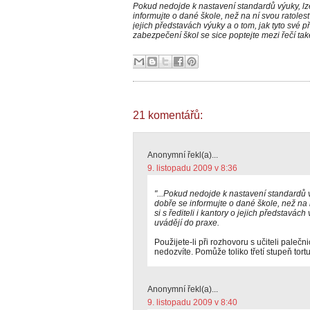
Pokud nedojde k nastavení standardů výuky, lz
informujte o dané škole, než na ní svou ratolest 
jejich představách výuky a o tom, jak tyto své 
zabezpečení škol se sice poptejte mezi řečí ta
21 komentářů:
Anonymní řekl(a)...
9. listopadu 2009 v 8:36
"...Pokud nedojde k nastavení standardů v
dobře se informujte o dané škole, než na 
si s řediteli i kantory o jejich představách
uvádějí do praxe.
Použijete-li při rozhovoru s učiteli paleč
nedozvíte. Pomůže toliko třetí stupeň tort
Anonymní řekl(a)...
9. listopadu 2009 v 8:40