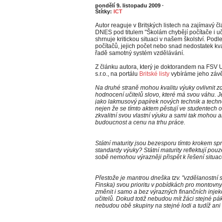
pondělí 9. listopadu 2009
·
Štítky:
ICT
Autor reaguje v Britských listech na zajímavý čl
DNES pod titulem "Školám chybějí počítače i uči
shrnuje kritickou situaci v našem školství. Podl
počítačů, jejich počet nebo snad nedostatek kv
řadě samotný systém vzdělávání.
Z článku autora, který je doktorandem na FSV 
s.r.o., na portálu
Britské listy
vybíráme jeho závě
Na druhé straně mohou kvalitu výuky ovlivnit zdo
hodnocení učitelů slovo, které má svou váhu. Je
jako lakmusový papírek nových technik a technol
nejen že se tímto aktem pěstují ve studentech 
zkvalitní svou vlastní výuku a sami tak mohou al
budoucnost a cenu na trhu práce.
Státní maturity jsou bezesporu tímto krokem s
standardy výuky? Státní maturity reflektují pouz
sobě nemohou výrazněji přispět k řešení situac
Přestože je mantrou dneška tzv. "vzdělanostní sp
Finska) svou prioritu v pobídkách pro montovn
změnit i samo a bez výrazných finančních injek
učitelů. Dokud totiž nebudou mít žáci stejné pák
nebudou obě skupiny na stejné lodi a tudíž an