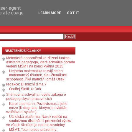
RSS
KOMENTÁŘE
 user-agent
nerate usage
LEARN MORE
GOT IT
NEJČTENĚJŠÍ ČLÁNKY
Metodické doporučení ke zřízení funkce
asistenta pedagoga, které schválila porada
vedení MŠMT na konci května 2015
Hejného matematika rozvíjí nejen
matematický úsudek, ale i čtenářské
schopnosti, říká matikář Tomáš Otisk
redakce: Diskuzní téma 7
Ondřej Šteffl: 4+3=8
Sněmovna schválila novelu zákona o
pedagogických pracovnících
Karel Lippmann: Pozitivismus a jeho
meze (K dogmatu, kterým je ovládán
vzdělávací systém)
Učitelská platforma: Nárok rodičů na
souběžnou distanční i prezenční výuku
ve všech školách je nerealizovatelný
MŠMT: Toto nejsou prázdniny: