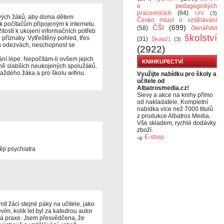
o pedagogických
pracovnících
(64)
ÚIV
(3)
 svých žáků, aby doma dětem
Česko mluví o vzdělávání
 k počítačům připojeným k internetu.
ČŠI
(699)
(58)
čtenářství
žitostí k ukojení informačních potřeb
školství
i příznaky. Vytřeštěný pohled, třes
(31)
Škola21
(3)
ch odezvách, neschopnost se
(2922)
ání lépe. Nepočítám-li ovšem jejich
KNIHKUPECTVÍ
álně slabších neukojených spolužáků.
každého žáka a pro školu wifinu.
Využijte nabídku pro školy a
učitele od
Albatrosmedia.cz!
Slevy a akce na knihy přímo
od nakladatele. Kompletní
nabídka více než 7000 titulů
z produkce Albatros Media.
Vše skladem, rychlé dodávky
zboží.
E-shop
ěji psychiatra
t žáci stejné páky na učitele, jako
evím, kolik let byl za katedrou autor
ká praxe. Jsem přesvědčena, že