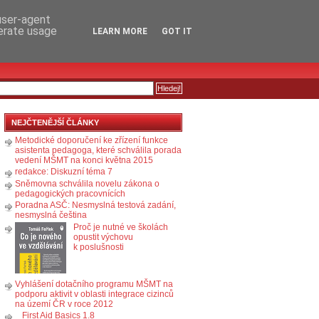
RSS
KOMENTÁŘE
 user-agent
nerate usage
LEARN MORE
GOT IT
NEJČTENĚJŠÍ ČLÁNKY
Metodické doporučení ke zřízení funkce
asistenta pedagoga, které schválila porada
vedení MŠMT na konci května 2015
redakce: Diskuzní téma 7
Sněmovna schválila novelu zákona o
pedagogických pracovnících
Poradna ASČ: Nesmyslná testová zadání,
nesmyslná čeština
Proč je nutné ve školách
opustit výchovu
k poslušnosti
Vyhlášení dotačního programu MŠMT na
podporu aktivit v oblasti integrace cizinců
na území ČR v roce 2012
First Aid Basics 1.8