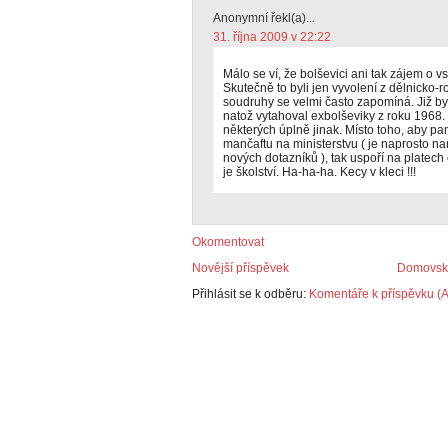
Anonymní řekl(a)...
31. října 2009 v 22:22
Málo se ví, že bolševici ani tak zájem o 
Skutečně to byli jen vyvolení z dělnicko-r
soudruhy se velmi často zapomíná. Již by
natož vytahoval exbolševiky z roku 1968. 
některých úplně jinak. Místo toho, aby pa
mančaftu na ministerstvu ( je naprosto na
nových dotazníků ), tak uspoří na platech 
je školství. Ha-ha-ha. Kecy v kleci !!!
Okomentovat
Novější příspěvek
Domovská
Přihlásit se k odběru:
Komentáře k příspěvku (