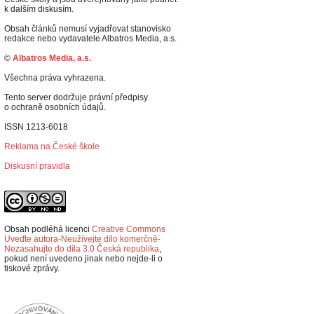
k dalším diskusím.
Obsah článků nemusí vyjadřovat stanovisko
redakce nebo vydavatele Albatros Media, a.s.
©
Albatros Media, a.s.
Všechna práva vyhrazena.
Tento server dodržuje právní předpisy
o ochraně osobních údajů.
ISSN 1213-6018
Reklama na České škole
Diskusní pravidla
Obsah podléhá licenci
Creative Commons
Uveďte autora-Neužívejte dílo komerčně-
Nezasahujte do díla 3.0 Česká republika
,
p
okud není uvedeno jinak nebo nejde-li o
tiskové zprávy.