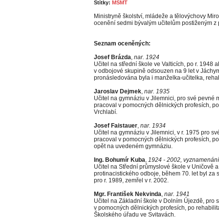
Štítky:
MŠMT
Ministryně školství, mládeže a tělovýchovy Mir
ocenění sedmi bývalým učitelům postiženým z p
Seznam oceněných:
Josef Brázda
,
nar. 1924
Učitel na střední škole ve Valticích, po r. 1948 a
v odbojové skupině odsouzen na 9 let v Jáchym
pronásledována byla i manželka-učitelka, rehabi
Jaroslav Dejmek
,
nar. 1935
Učitel na gymnáziu v Jilemnici, pro své pevné m
pracoval v pomocných dělnických profesích, po 
Vrchlabí.
Josef Faistauer
,
nar. 1934
Učitel na gymnáziu v Jilemnici, v r. 1975 pro s
pracoval v pomocných dělnických profesích, po r
opět na uvedeném gymnáziu.
Ing. Bohumír Kuba
,
1924 - 2002, vyznamenán
Učitel na Střední průmyslové škole v Uničově a 
protinacistického odboje, během 70. let byl za 
pro r. 1989, zemřel v r. 2002.
Mgr. František Nekvinda
,
nar. 1941
Učitel na Základní škole v Dolním Újezdě, pro 
v pomocných dělnických profesích, po rehabilitac
Školského úřadu ve Svitavách.