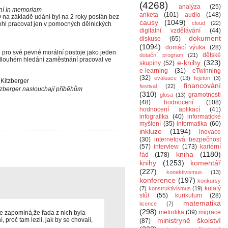
(4268)
analýza
(25)
ní In memoriam
anketa
(101)
audio
(148)
9 na základě udání byl na 2 roky poslán bez
causy
(1049)
cloud
(22)
ohl pracovat jen v pomocných dělnických
digitální vzdělávání
(44)
dokument
diskuse
(65)
(1094)
domácí výuka
(28)
8 pro své pevné morální postoje jako jeden
dětské
dotační program
(21)
 dlouhém hledání zaměstnání pracoval ve
e-knihy
(323)
skupiny
(52)
e-learning
(31)
eTwinning
(32)
evaluace
(13)
fejeton
(3)
financování
festival
(22)
itzberger naslouchají příběhům
(310)
gramotnosti
glosa
(13)
(48)
hodnocení
(108)
hodnocení aplikací
(41)
infografika
(40)
informatické
myšlení
(35)
informatika
(60)
inkluze
(1194)
inovace
(30)
internetová bezpečnost
(57)
interview
(173)
kariérní
kniha
(1180)
řád
(178)
knihy
(1253)
komentář
(227)
konektivismus
(13)
konference
(197)
konkursy
kulatý
(7)
konstruktivismus
(19)
stůl
(55)
kurikulum
(28)
matematika
licence
(7)
(298)
metodika
(39)
migrace
e zapomíná,že řada z nich byla
proč tam lezli, jak by se chovali,
ministryně školství
(87)