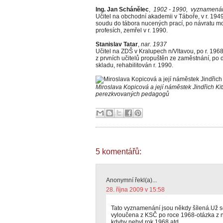
Ing. Jan Schánělec
,
1902 - 1990, vyznamená
Učitel na obchodní akademii v Táboře, v r. 194
soudu do tábora nucených prací, po návratu m
profesích, zemřel v r. 1990.
Stanislav Tatar
,
nar. 1937
Učitel na ZDŠ v Kralupech n/Vltavou, po r. 196
z prvních učitelů propuštěn ze zaměstnání, po
skladu, rehabilitován r. 1990.
Miroslava Kopicová a její náměstek Jindřich K
perezkvovaných pedagogů
5 komentářů:
Anonymní řekl(a)...
28. října 2009 v 15:58
Tato vyznamenání jsou někdy šílená.Už s
vyloučena z KSČ po roce 1968-otázka z ní, 
kdyby nebyl rok 1968 atd.