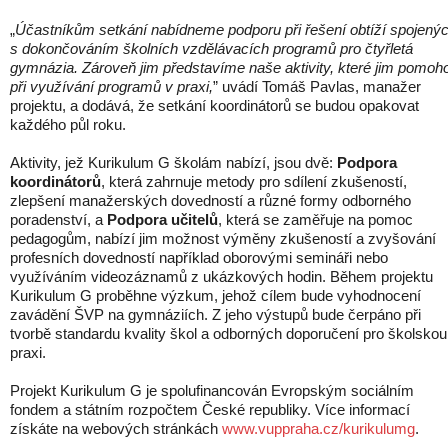
„
Účastníkům setkání nabídneme podporu při řešení obtíží spojený
s dokončováním školních vzdělávacích programů pro čtyřletá
gymnázia. Zároveň jim představíme naše aktivity, které jim pomoh
při využívání programů v praxi,
” uvádí Tomáš Pavlas, manažer
projektu, a dodává, že setkání koordinátorů se budou opakovat
každého půl roku.
Aktivity, jež Kurikulum G školám nabízí, jsou dvě:
Podpora
koordinátorů
, která zahrnuje metody pro sdílení zkušeností,
zlepšení manažerských dovedností a různé formy odborného
poradenství, a
Podpora učitelů
, která se zaměřuje na pomoc
pedagogům, nabízí jim možnost výměny zkušeností a zvyšování
profesních dovedností například oborovými semináři nebo
využíváním videozáznamů z ukázkových hodin. Během projektu
Kurikulum G proběhne výzkum, jehož cílem bude vyhodnocení
zavádění ŠVP na gymnáziích. Z jeho výstupů bude čerpáno při
tvorbě standardu kvality škol a odborných doporučení pro školskou
praxi.
Projekt Kurikulum G je spolufinancován Evropským sociálním
fondem a státním rozpočtem České republiky. Více informací
získáte na webových stránkách
www.vuppraha.cz/ku­rikulumg
.