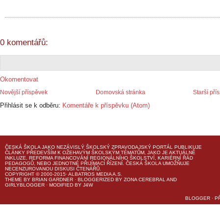
0 komentářů:
Okomentovat
Novější příspěvek
Domovská stránka
Starší pří
Přihlásit se k odběru:
Komentáře k příspěvku (Atom)
ČESKÁ ŠKOLA
JAKO NEZÁVISLÝ ŠKOLSKÝ ZPRAVODAJSKÝ PORTÁL PUBLIKUJE
ČLÁNKY PŘEDEVŠÍM K OŽEHAVÝM ŠKOLSKÝM TÉMATŮM, JAKO JE AKTUÁLNĚ
INKLUZE, REFORMA FINANCOVÁNÍ REGIONÁLNÍHO ŠKOLSTVÍ, KARIÉRNÍ ŘÁD
PEDAGOGŮ, NEBO JEDNOTNÉ PŘIJÍMACÍ ŘÍZENÍ.
ČESKÁ ŠKOLA
UMOŽŇUJE
NECENZUROVANOU DISKUSI ČTENÁŘŮ.
COPYRIGHT © 2000-2015· ALBATROS MEDIA A.S.
THEME
BY
BRIAN GARDNER
· BLOGGERIZED BY
ZONA CEREBRAL
AND
GIRLYBLOGGER
· MODIFIED BY
J4W
BLOGGER
·
P