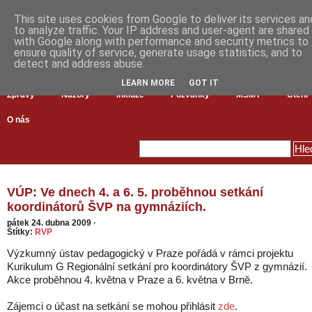
This site uses cookies from Google to deliver its services an
to analyze traffic. Your IP address and user-agent are shared
with Google along with performance and security metrics to
ensure quality of service, generate usage statistics, and to
detect and address abuse.
LEARN MORE
GOT IT
Zprávy
Názory
Inkluze
Pozvánky
MŠMT
Čtení
O nás
VÚP: Ve dnech 4. a 6. 5. proběhnou setkání
koordinátorů ŠVP na gymnáziích.
pátek 24. dubna 2009
·
Štítky:
RVP
Výzkumný ústav pedagogický v Praze pořádá v rámci projektu
Kurikulum G Regionální setkání pro koordinátory ŠVP z gymnázií.
Akce proběhnou 4. května v Praze a 6. května v Brně.
Zájemci o účast na setkání se mohou přihlásit
zde
.