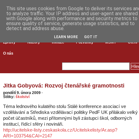
This site uses cookies from Google to deliver its services an
to analyze traffic. Your IP address and user-agent are shared
with Google along with performance and security metrics to
ensure quality of service, generate usage statistics, and to
detect and address abuse.
LEARN MORE
GOT IT
Zprávy
Názory
Inkluze
Pozvánky
MŠMT
Čtení
O nás
Jitka Gobyová: Rozvoj čtenářské gramotnosti
pondělí 9. února 2009
·
Štítky:
školství
Téma lednového kulatého stolu Stálé konference asociací ve
vzdělávání a Střediska vzdělávací politiky PedF UK přilákalo velký
počet účastníků, mezi přítomnými byli zástupci škol, odborných
institucí, řídící sféry i novináři.
http://ucitelske-listy.ceskaskola.cz/Ucitelskelisty/Ar.asp?
ARI=103754&CAI=2147