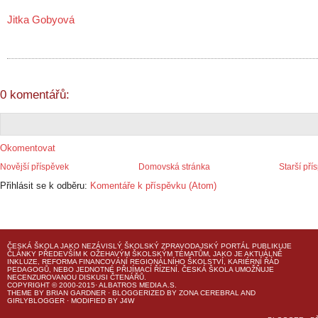
Jitka Gobyová
0 komentářů:
Okomentovat
Novější příspěvek
Domovská stránka
Starší pří
Přihlásit se k odběru:
Komentáře k příspěvku (Atom)
ČESKÁ ŠKOLA
JAKO NEZÁVISLÝ ŠKOLSKÝ ZPRAVODAJSKÝ PORTÁL PUBLIKUJE
ČLÁNKY PŘEDEVŠÍM K OŽEHAVÝM ŠKOLSKÝM TÉMATŮM, JAKO JE AKTUÁLNĚ
INKLUZE, REFORMA FINANCOVÁNÍ REGIONÁLNÍHO ŠKOLSTVÍ, KARIÉRNÍ ŘÁD
PEDAGOGŮ, NEBO JEDNOTNÉ PŘIJÍMACÍ ŘÍZENÍ.
ČESKÁ ŠKOLA
UMOŽŇUJE
NECENZUROVANOU DISKUSI ČTENÁŘŮ.
COPYRIGHT © 2000-2015· ALBATROS MEDIA A.S.
THEME
BY
BRIAN GARDNER
· BLOGGERIZED BY
ZONA CEREBRAL
AND
GIRLYBLOGGER
· MODIFIED BY
J4W