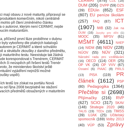
CERMAT
(578)
CLIL
(18)
DUM
(205)
DVPP
(59)
DZS
EDUin
(852)
ESF
(39)
ci mají obavu z nové maturity, připravují se
(807)
EU peníze školám
 produktem komerčním, nikoli centrálně
ICT
(257)
FAQ
(87)
 mohlo při čtení zmíněného článku
(1907)
nka o autorovi, kterým není CERMAT, nejde
IWB
(32)
Jak na
oucím maturantům.
DUM
(16)
Jazyky pro děti
(1)
MOOC
(35)
MPSV
(61)
ka, přičemž první fáze proběhne v dubnu
MŠMT
(4611)
ty byly vytvořeny dle platných katalogů
NAEP
autorem je CERMAT a které schválilo
NIDV
(228)
NIDM
(58)
(14)
době a struktuře zkoušky z daného předmětu,
NÚV
(321)
NÚOV
(55)
i maturitního testu. Neexistuje tak žádná
Národní rada pro vzdělávání
ů bude korespondovat s Trenérem, CERMAT
OECD
(114)
OER
(25)
(16)
pěch či neúspěch při řešení testů Trenér
OP VK
(24)
OP VVV
(67)
to, že ministerstvo školství ještě
Ostatní
(6)
PIAAC
(8)
PIRLS
entuální vyjádření nejnižší možné
PR
oušky uspěl).
PISA
(119)
(13)
článek
(1612)
PSP
ch testů lze získat na portálu Nová
Pedagogika
(1364)
(80)
sou od října 2008 bezplatně ke stažení
lávacích předmětů obsažených v maturitním
Přečtěte si
(2698)
Přijímačky
(216)
RVP
(627)
SCIO
(317)
SKAV
(148)
Strategie 2020
(46)
TIMSS
TALIS
(19)
TEDx
(10)
(39)
UJAK
(25)
Učitelský
spomocník
(169)
Volby 2013
Zprávy
(40)
VÚP
(53)