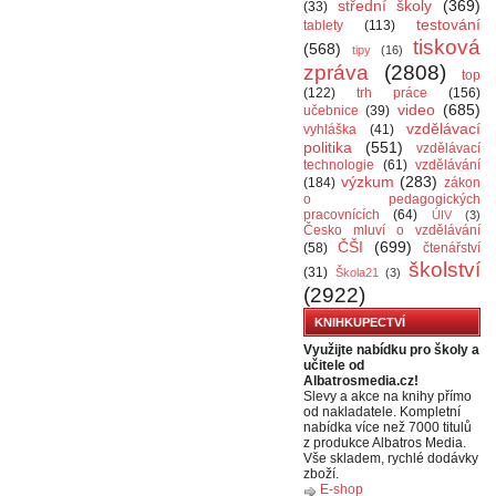
střední školy
(369)
(33)
testování
tablety
(113)
tisková
(568)
tipy
(16)
zpráva
(2808)
top
(122)
trh práce
(156)
video
(685)
učebnice
(39)
vzdělávací
vyhláška
(41)
politika
(551)
vzdělávací
technologie
(61)
vzdělávání
výzkum
(283)
(184)
zákon
o pedagogických
pracovnících
(64)
ÚIV
(3)
Česko mluví o vzdělávání
ČŠI
(699)
(58)
čtenářství
školství
(31)
Škola21
(3)
(2922)
KNIHKUPECTVÍ
Využijte nabídku pro školy a
učitele od
Albatrosmedia.cz!
Slevy a akce na knihy přímo
od nakladatele. Kompletní
nabídka více než 7000 titulů
z produkce Albatros Media.
Vše skladem, rychlé dodávky
zboží.
E-shop