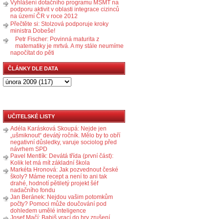
Vyhlášení dotačního programu MŠMT na
podporu aktivit v oblasti integrace cizinců
na území ČR v roce 2012
Přečtěte si: Stolzová podporuje kroky
ministra Dobeše!
Petr Fischer: Povinná maturita z
matematiky je mrtvá. A my stále neumíme
napočítat do pěti
ČLÁNKY DLE DATA
UČITELSKÉ LISTY
Adéla Karásková Skoupá: Nejde jen
„ušmiknout“ devátý ročník. Mělo by to obří
negativní důsledky, varuje sociolog před
návrhem SPD
Pavel Mentlík: Devátá třída (první část):
Kolik let má mít základní škola
Markéta Hronová: Jak pozvednout české
školy? Máme recept a není to ani tak
drahé, hodnotí pětiletý projekt šéf
nadačního fondu
Jan Beránek: Nejdou vašim potomkům
počty? Pomoci může doučování pod
dohledem umělé inteligence
Josef Mačí: Babiš vrací do hry zrušení