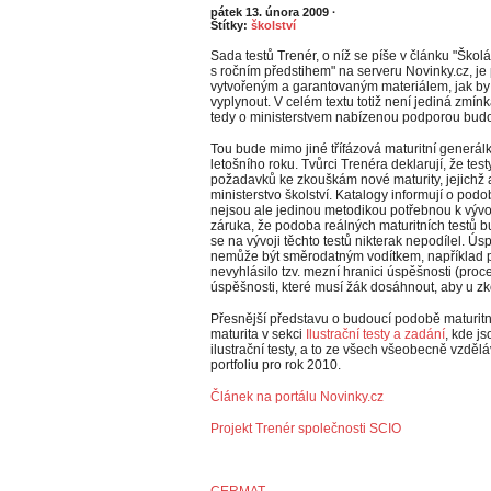
pátek 13. února 2009
·
Štítky:
školství
Sada testů Trenér, o níž se píše v článku "Školá
s ročním předstihem" na serveru Novinky.cz, je
vytvořeným a garantovaným materiálem, jak by
vyplynout. V celém textu totiž není jediná zmí
tedy o ministerstvem nabízenou podporou bud
Tou bude mimo jiné třífázová maturitní generál
letošního roku. Tvůrci Trenéra deklarují, že tes
požadavků ke zkouškám nové maturity, jejichž 
ministerstvo školství. Katalogy informují o po
nejsou ale jedinou metodikou potřebnou k vývoj
záruka, že podoba reálných maturitních test
se na vývoji těchto testů nikterak nepodílel. Ús
nemůže být směrodatným vodítkem, například pro
nevyhlásilo tzv. mezní hranici úspěšnosti (proc
úspěšnosti, které musí žák dosáhnout, aby u zk
Přesnější představu o budoucí podobě maturitní
maturita v sekci
Ilustrační testy a zadání
, kde j
ilustrační testy, a to ze všech všeobecně vzdě
portfoliu pro rok 2010.
Článek na portálu Novinky.cz
Projekt Trenér společnosti SCIO