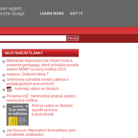
RSS
KOMENTÁŘE
 user-agent
nerate usage
LEARN MORE
GOT IT
NEJČTENĚJŠÍ ČLÁNKY
Metodické doporučení ke zřízení funkce
asistenta pedagoga, které schválila porada
vedení MŠMT na konci května 2015
redakce: Diskuzní téma 7
Sněmovna schválila novelu zákona o
pedagogických pracovnících
Autorský zákon ve školách
Poradna ASČ: Nesmyslná testová zadání,
nesmyslná čeština
Proč je nutné ve školách
opustit výchovu
k poslušnosti
Jan Koucun: Alternativní komunikace jako
prostředek vzdělávání