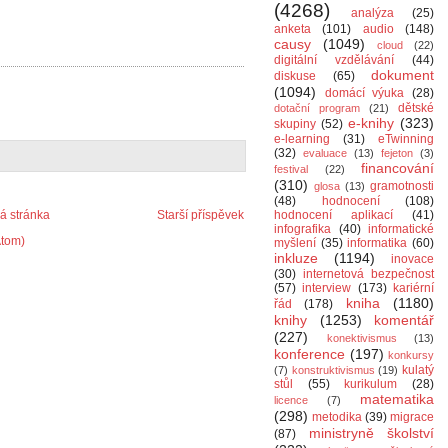
(4268)
analýza
(25)
anketa
(101)
audio
(148)
causy
(1049)
cloud
(22)
digitální vzdělávání
(44)
dokument
diskuse
(65)
(1094)
domácí výuka
(28)
dětské
dotační program
(21)
e-knihy
(323)
skupiny
(52)
e-learning
(31)
eTwinning
(32)
evaluace
(13)
fejeton
(3)
financování
festival
(22)
(310)
gramotnosti
glosa
(13)
(48)
hodnocení
(108)
 stránka
Starší příspěvek
hodnocení aplikací
(41)
infografika
(40)
informatické
Atom)
myšlení
(35)
informatika
(60)
inkluze
(1194)
inovace
(30)
internetová bezpečnost
(57)
interview
(173)
kariérní
kniha
(1180)
řád
(178)
knihy
(1253)
komentář
(227)
konektivismus
(13)
konference
(197)
konkursy
kulatý
(7)
konstruktivismus
(19)
stůl
(55)
kurikulum
(28)
matematika
licence
(7)
(298)
metodika
(39)
migrace
ministryně školství
(87)