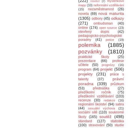
(222)
myšlenkové
mládež
(2)
mapy
(10)
neformální vzdělávání
nezaměstnanost
(26)
(15)
nová maturita
novela
(69)
(1305)
odkazy
odbory
(45)
(271)
ombudsman
(40)
online
(174)
open source
(23)
otevřený dopis
(42)
pedagogicko-psychologické
poradny
(41)
petice
(19)
polemika
(1885)
pozvánky
(1810)
praktické školy
(25)
prezentace
(66)
profese
učitele
(50)
prognózy
(16)
projekt
(506)
program
(64)
projekty
(231)
práce s
právní
talenty
(37)
poradna
(339)
průzkum
(53)
přednáška
(27)
předškolní ročník
(75)
předškolní vzdělávání
(103)
recenze
(30)
redakce
(16)
regionální školství
(94)
satira
(44)
sexuální výchova
(21)
sociální sítě
(110)
soukromé
soutěž
(498)
školy
(165)
standard
(127)
statistika
(100)
stravování
(50)
studie