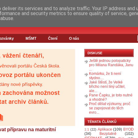
deliver its services and to analyze traffic. Your IP address and
formance and security metrics to ensure quality of service, ge
 abuse.
ozvánky
MŠMT
Čtení
O nás
DISKUSE
Ještě jednou polopaticky
pro Milana Randáka, Janu
...
Komárku, že ti není
stydno....
Jaké štěstí, že Velké
břicho není líný učitel,
ale...
Pane Čapku, je toto nutné
a vhodné?
Proč dělat výzkumy, proč
se zapojovat do těch
evro...
TÉMATA ČLÁNKŮ
t přípravu na maturitní
Aplikace
(109)
BYOD
1:1
(22)
(34)
Bezplatně
(102)