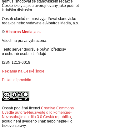
nemusí shodovat se stanoviskem redakce
České školy a jsou uveřejňovány jako podnět
k dalším diskusím.
Obsah článků nemusí vyjadřovat stanovisko
redakce nebo vydavatele Albatros Media, a.s.
©
Albatros Media, a.s.
Všechna práva vyhrazena.
Tento server dodržuje právní předpisy
o ochraně osobních údajů.
ISSN 1213-6018
Reklama na České škole
Diskusní pravidla
Obsah podléhá licenci
Creative Commons
Uveďte autora-Neužívejte dílo komerčně-
Nezasahujte do díla 3.0 Česká republika
,
p
okud není uvedeno jinak nebo nejde-li o
tiskové zprávy.