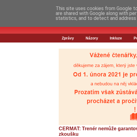
This site uses cookies from Google to 
are shared with Google along with per
statistics, and to detect and address
Zprávy
Názory
Inkluze
P
CERMAT: Trenér nemůže garantova
zkoušku