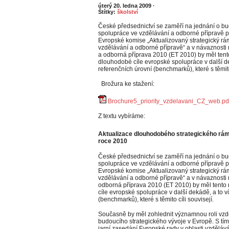
úterý 20. ledna 2009
·
Štítky:
školství
České předsednictví se zaměří na jednání o b
spolupráce ve vzdělávání a odborné přípravě 
Evropské komise „Aktualizovaný strategický rá
vzdělávání a odborné přípravě“ a v návaznosti 
a odborná příprava 2010 (ET 2010) by měl tento
dlouhodobé cíle evropské spolupráce v další d
referenčních úrovní (benchmarků), které s těmito 
Brožura ke stažení:
Brochure5_priority_vzdelavani_CZ_web.pd
Z textu vybíráme:
Aktualizace dlouhodobého strategického rá
roce 2010
České předsednictví se zaměří na jednání o b
spolupráce ve vzdělávání a odborné přípravě 
Evropské komise „Aktualizovaný strategický rá
vzdělávání a odborné přípravě“ a v návaznosti 
odborná příprava 2010 (ET 2010) by měl tento 
cíle evropské spolupráce v další dekádě, a to 
(benchmarků), které s těmito cíli souvisejí.
Současně by měl zohlednit významnou roli vzdě
budoucího strategického vývoje v Evropě. S tím 
jarní zasedání Evropské rady v oblasti vzděláv