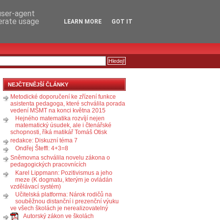
RSS
KOMENTÁŘE
 user-agent
nerate usage
LEARN MORE
GOT IT
NEJČTENĚJŠÍ ČLÁNKY
Metodické doporučení ke zřízení funkce
asistenta pedagoga, které schválila porada
vedení MŠMT na konci května 2015
Hejného matematika rozvíjí nejen
matematický úsudek, ale i čtenářské
schopnosti, říká matikář Tomáš Otisk
redakce: Diskuzní téma 7
Ondřej Šteffl: 4+3=8
Sněmovna schválila novelu zákona o
pedagogických pracovnících
Karel Lippmann: Pozitivismus a jeho
meze (K dogmatu, kterým je ovládán
vzdělávací systém)
Učitelská platforma: Nárok rodičů na
souběžnou distanční i prezenční výuku
ve všech školách je nerealizovatelný
Autorský zákon ve školách