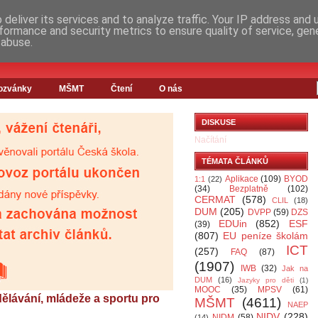
deliver its services and to analyze traffic. Your IP address and
formance and security metrics to ensure quality of service, ge
 abuse.
ozvánky
MŠMT
Čtení
O nás
DISKUSE
Načítání
TÉMATA ČLÁNKŮ
Aplikace
(109)
BYOD
1:1
(22)
(34)
Bezplatně
(102)
CERMAT
(578)
CLIL
(18)
DUM
(205)
DVPP
(59)
DZS
EDUin
(852)
ESF
(39)
(807)
EU peníze školám
ICT
(257)
FAQ
(87)
(1907)
IWB
(32)
Jak na
DUM
(16)
Jazyky pro děti
(1)
MOOC
(35)
MPSV
(61)
dělávání, mládeže a sportu pro
MŠMT
(4611)
NAEP
NIDV
(228)
NIDM
(58)
(14)