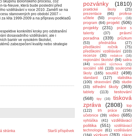
ící skupinu Boloňského procesu, což
pozvánky
(1810)
in-la-Neuve, která bude poslední před
praktické školy
(25)
ho vzdělávání v roce 2010. Zaměří se na
prezentace
(66)
profese
ocesu stanovených pro období 2007 –
učitele
(50)
i za léta 1999-2009 a na přípravu podkladů
prognózy
(16)
projekt
(506)
program
(64)
projekty
(231)
práce s
, respektive konkrétní kroky pro odstranění
právní
talenty
(37)
vání dosavadního vzdělávání, ale i
poradna
(339)
průzkum
ích bariér ve vysokém školství,
(53)
přednáška
(27)
stémů zabezpečení kvality nebo strategie
předškolní ročník
(75)
předškolní vzdělávání
(103)
recenze
(30)
redakce
(16)
regionální školství
(94)
satira
(44)
sexuální výchova
(21)
sociální sítě
(110)
soukromé
soutěž
(498)
školy
(165)
standard
(127)
statistika
(100)
stravování
(50)
studie
střední školy
(369)
(33)
testování
tablety
(113)
tisková
(568)
tipy
(16)
zpráva
(2808)
top
(122)
trh práce
(156)
video
(685)
učebnice
(39)
vzdělávací
vyhláška
(41)
politika
(551)
vzdělávací
technologie
(61)
vzdělávání
 stránka
Starší příspěvek
výzkum
(283)
(184)
zákon