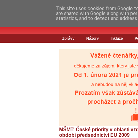
This site uses cookies from Google to 
are shared with Google along with per
statistics, and to detect and address
Zprávy
Názory
Inkluze
P
MŠMT: České priority v oblasti vz
období předsednictví EU 2009