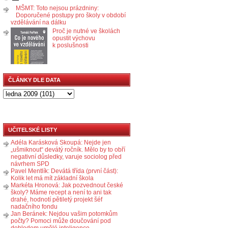
MŠMT: Toto nejsou prázdniny:
Doporučené postupy pro školy v období
vzdělávání na dálku
Proč je nutné ve školách
opustit výchovu
k poslušnosti
ČLÁNKY DLE DATA
UČITELSKÉ LISTY
Adéla Karásková Skoupá: Nejde jen
„ušmiknout“ devátý ročník. Mělo by to obří
negativní důsledky, varuje sociolog před
návrhem SPD
Pavel Mentlík: Devátá třída (první část):
Kolik let má mít základní škola
Markéta Hronová: Jak pozvednout české
školy? Máme recept a není to ani tak
drahé, hodnotí pětiletý projekt šéf
nadačního fondu
Jan Beránek: Nejdou vašim potomkům
počty? Pomoci může doučování pod
dohledem umělé inteligence