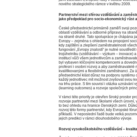
nového strategického rámce v květnu 2009.
Partnerství mezi sférou vzdělávání a zaměst
jako předpoklad pro socio-ekonomický růst a
České předsednictví primárně zaměří svoji po
oblastí vzdělávání a odborné přípravy na stran
na straně druhé. Tato spolupráce je chápána j
Evropy – zejména s ohledem na propojení soci
kdy zajištění a zlepšení zaměstnatelnosti všec
fungování „Evropy znalostí“ je nutné soustředit
trojúhelníku (vzdělávání – výzkum – inovace) 
institucí vůči všem jednotlivcům a zaměstnavat
byl vybaven klíčovými kompetencemi a dovedno
profesní i osobní rozvoj a aby zaměstnavatelé 
kvalifikovanými a flexibilními zaměstnanci. Za 
předsednictví klást důraz na podporu systému c
každý jednotlivec mít možnost zvyšovat svou kval
na trhu práce. S tím souvisí i otázka uznávání 
(learning outcomes) a rozvoje společných princi
V rámci této priority je otevřen široký prostor 
rozvoje partnerství mezi školami všech úrovní,
to bez ohledu na hranice členských zemí. Důle
rozvoj této formy partnerství, kdy Evropské fóru
příkladů. V neposlední řadě bude velká pozorn
jejich predikci v rámci dlouhodobého vývoje.
Rozvoj vysokoškolského vzdělávání – kvalit