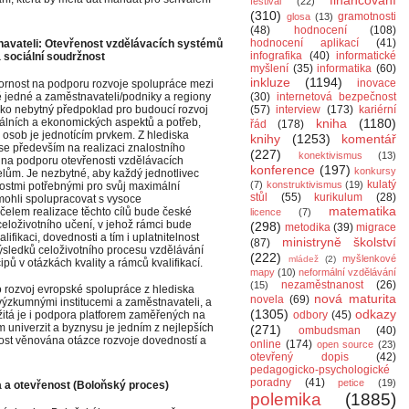
financování
festival
(22)
(310)
gramotnosti
glosa
(13)
(48)
hodnocení
(108)
hodnocení aplikací
(41)
navateli: Otevřenost vzdělávacích systémů
infografika
(40)
informatické
 sociální soudržnost
myšlení
(35)
informatika
(60)
inkluze
(1194)
inovace
zornost na podporu rozvoje spolupráce mezi
ě jedné a zaměstnavateli/podniky a regiony
(30)
internetová bezpečnost
ako nebytný předpoklad pro budoucí rozvoj
(57)
interview
(173)
kariérní
álních a ekonomických aspektů a potřeb,
kniha
(1180)
řád
(178)
h osob je jednotícím prvkem. Z hlediska
knihy
(1253)
komentář
 se především na realizaci znalostního
(227)
konektivismus
(13)
a na podporu otevřenosti vzdělávacích
konference
(197)
konkursy
elům. Je nezbytné, aby každý jednotlivec
kulatý
(7)
konstruktivismus
(19)
stmi potřebnými pro svůj maximální
stůl
(55)
kurikulum
(28)
mohli spolupracovat s vysoce
matematika
účelem realizace těchto cílů bude české
licence
(7)
eloživotního učení, v jehož rámci bude
(298)
metodika
(39)
migrace
ifikaci, dovednosti a tím i uplatnitelnost
ministryně školství
(87)
výsledků celoživotního procesu vzdělávání
(222)
myšlenkové
mládež
(2)
pů v otázkách kvality a rámců kvalifikací.
mapy
(10)
neformální vzdělávání
nezaměstnanost
(26)
(15)
pro rozvoj evropské spolupráce z hlediska
nová maturita
novela
(69)
 výzkumnými institucemi a zaměstnavateli, a
(1305)
odkazy
žitá je i podpora platforem zaměřených na
odbory
(45)
m univerzit a byznysu je jedním z nejlepších
(271)
ombudsman
(40)
ost věnována otázce rozvoje dovedností a
online
(174)
open source
(23)
otevřený dopis
(42)
pedagogicko-psychologické
poradny
(41)
petice
(19)
a a otevřenost (Boloňský proces)
polemika
(1885)