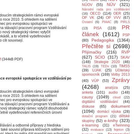
NÚV
(321)
NÚOV
(55)
Národní rada pro vzdělávání
OECD
(114)
OER
(25)
(16)
udoucím strategickém rámci evropské
OP VK
(24)
OP VVV
(67)
po roce 2010. S ohledem na sdělení
Ostatní
(6)
PIAAC
(8)
PIRLS
mec pro evropskou spolupráci ve
PR
na stávající pracovní program Vzdělávání
PISA
(119)
(13)
 nový strategický rámec vytyčit
článek
(1612)
PSP
ekádě, a to včetně vydefinování
Pedagogika
(1364)
cíli souvisejí.
(80)
Přečtěte si
(2698)
Přijímačky
(216)
RVP
(627)
SCIO
(317)
SKAV
f
(
344kB PDF
)
(148)
Strategie 2020
(46)
TIMSS
TALIS
(19)
TEDx
(10)
(39)
UJAK
(25)
Učitelský
spomocník
(169)
Volby 2013
mce evropské spolupráce ve vzdělávání po
Zprávy
(40)
VÚP
(53)
(4268)
analýza
(25)
udoucím strategickém rámci evropské
anketa
(101)
audio
(148)
po roce 2010. S ohledem na sdělení
causy
(1049)
cloud
(22)
mec pro evropskou spolupráci ve
digitální vzdělávání
(44)
na stávající pracovní program Vzdělávání a
dokument
diskuse
(65)
nový strategický rámec vytyčit dlouhodobé
(1094)
domácí výuka
(28)
včetně vydefinování referenčních úrovní
dětské
dotační program
(21)
e-knihy
(323)
skupiny
(52)
lávání a odborné přípravy z hlediska
e-learning
(31)
eTwinning
také souvisí příprava klíčových sdělení pro
(32)
evaluace
(13)
fejeton
(3)
ání, která by měla dát mandát pro schválení