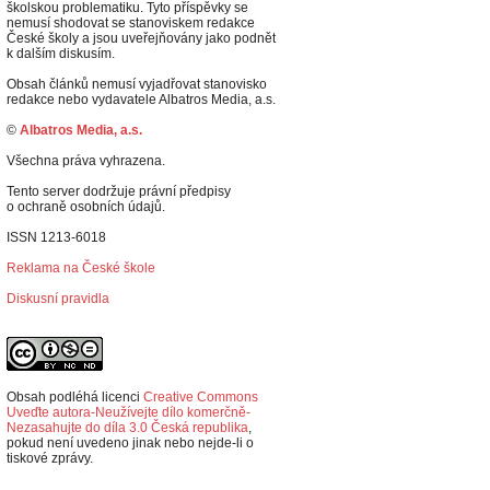
školskou problematiku. Tyto příspěvky se
nemusí shodovat se stanoviskem redakce
České školy a jsou uveřejňovány jako podnět
k dalším diskusím.
Obsah článků nemusí vyjadřovat stanovisko
redakce nebo vydavatele Albatros Media, a.s.
©
Albatros Media, a.s.
Všechna práva vyhrazena.
Tento server dodržuje právní předpisy
o ochraně osobních údajů.
ISSN 1213-6018
Reklama na České škole
Diskusní pravidla
Obsah podléhá licenci
Creative Commons
Uveďte autora-Neužívejte dílo komerčně-
Nezasahujte do díla 3.0 Česká republika
,
p
okud není uvedeno jinak nebo nejde-li o
tiskové zprávy.