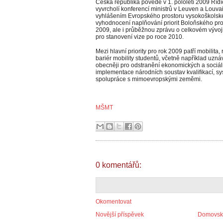
Česká republika povede v 1. pololetí 2009 Říd
vyvrcholí konferencí ministrů v Leuven a Louva
vyhlášením Evropského prostoru vysokoškolské
vyhodnocení naplňování priorit Boloňského pr
2009, ale i průběžnou zprávu o celkovém vývoj
pro stanovení vize po roce 2010.
Mezi hlavní priority pro rok 2009 patří mobilita
bariér mobility studentů, včetně například uzná
obecněji pro odstranění ekonomických a sociáln
implementace národních soustav kvalifikací, sy
spolupráce s mimoevropskými zeměmi.
MŠMT
0 komentářů:
Okomentovat
Novější příspěvek
Domovská