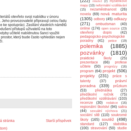
(222)
myšlenkové
mládež
(2)
mapy
(10)
neformální vzdělávání
nezaměstnanost
(26)
(15)
nová maturita
novela
(69)
eriálů otevřelo svoji nabídku v únoru
(1305)
odkazy
odbory
(45)
. Jeho provozovatelé připravují celou řadu
(271)
ombudsman
(40)
le ke spolupráci. Zasílání vlastních námětů
online
(174)
open source
(23)
dušení přístupů uživatelů na toto
otevřený dopis
(42)
kdyby učitelé nabídnutou šanci využili
pedagogicko-psychologické
ý prostor, který bude často vyhledán nejen
poradny
(41)
petice
(19)
či.
polemika
(1885)
pozvánky
(1810)
praktické školy
(25)
prezentace
(66)
profese
učitele
(50)
prognózy
(16)
projekt
(506)
program
(64)
projekty
(231)
práce s
právní
talenty
(37)
poradna
(339)
průzkum
(53)
přednáška
(27)
předškolní ročník
(75)
předškolní vzdělávání
(103)
recenze
(30)
redakce
(16)
regionální školství
(94)
satira
(44)
sexuální výchova
(21)
sociální sítě
(110)
soukromé
soutěž
(498)
školy
(165)
 stránka
Starší příspěvek
standard
(127)
statistika
(100)
stravování
(50)
studie
Atom)