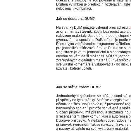
očekávané výstupy nejsou povinné a materiál z
Druhou výjimkou je předškolní vzdělávání, kde s
nebo jejich kombinací.
Jak se dostat na DUM?
Na stránky DUM můžete vstoupit přes adresu
d
anonymní návštěvník
. Zcela bez registrace a
nabízené materiály. Jsou dělené podle stupně v
gymnaziální a speciální. Další dělení je podl
Rámcovým vzdělávacím programem. Učitelům tu 
pro jednotlivá průřezová témata. Pokud se sta
(registrace je velmi jednoduchá a s podrobným 
otevřou se vám další možnosti. Můžete jednod
zveřejněných digitálních materiálů (hvězdičkov
své vlastní komentáře a vstupovat tak do diskus
uživateli kolegy učiteli.
Jak se stát autorem DUM?
Jednoduchým způsobem se můžete sami stát au
příspěvky na tyto stránky. Stačí se zaregistrova
několik dalších údajů navíc k již provedené reg
bankovního spojení, protože schválené a vlož
Vložení příspěvku má přesnou a srozumitelnou
s recenzentem, který komunikuje s autorem a 
k úpravě příspěvku. V nejkratší době, řádově n
příspěvek zveřejněn. Tak se návštěvník rychle
a názory uživatelů na svůj vystavený materiál.