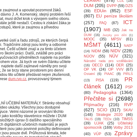
CERMAT
(578)
CLIL
(18)
DUM
(205)
DVPP
(59)
DZS
ze zaujmout a upoutat pozornost žáků.
EDUin
(852)
ESF
(39)
 dávno J. A. Komenský, stejný problém řeší
(807)
EU peníze školám
kat, musí držet krok s vývojem svého oboru.
ICT
(257)
tále ještě nestačí. Cestou k získání žáka je
FAQ
(87)
stupů, které je zaujmou a přivedou
(1907)
IWB
(32)
Jak na
DUM
(16)
Jazyky pro děti
(1)
MOOC
(35)
MPSV
(61)
elké úsilí a řadu zdrojů, ze kterých čerpá
MŠMT
(4611)
. Tradičními zdroji jsou knihy a odborné
NAEP
et. Čeští učitelé znají a za tímto účelem
NIDV
(228)
NIDM
(58)
(14)
 školní práci. Další, zvláště pro práci
NÚV
(321)
NÚOV
(55)
h vyučovacích předmětech najdete na portále
Národní rada pro vzdělávání
nohem více. Já bych ve svém článku učitele
OECD
(114)
OER
(25)
(16)
e najdete další zajímavé náměty pro svoji
OP VK
(24)
OP VVV
(67)
, že se brzy stane prostorem pro denní
Ostatní
(6)
PIAAC
(8)
PIRLS
udou tito učitelé předávat nejen zkušenosti,
PR
drese
dum.rvp.cz
, provozovaný týmem
PISA
(119)
(13)
článek
(1612)
PSP
Pedagogika
(1364)
(80)
Přečtěte si
(2698)
ÁLNÍ UČEBNÍ MATERIÁLY. Stránky obsahují
Přijímačky
(216)
RVP
a video ukázky. Všechny jsou dostupné
(627)
SCIO
(317)
SKAV
výuce. Velmi názorné je srovnání těchto
(148)
Strategie 2020
(46)
ě jako kostičky stavebnice můžete i DUM
TIMSS
TALIS
(19)
TEDx
(10)
ložitých úprav či dalšího speciálního
(39)
UJAK
(25)
Učitelský
h digitálních učebních materiálů je jejich
spomocník
(169)
Volby 2013
které jsou jako povinné položky definované
Zprávy
 jsou pouze dvě. Průřezová témata, kde
(40)
VÚP
(53)