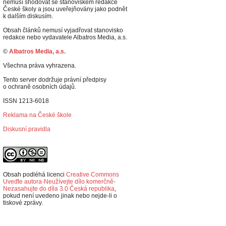
nemusí shodovat se stanoviskem redakce
České školy a jsou uveřejňovány jako podnět
k dalším diskusím.
Obsah článků nemusí vyjadřovat stanovisko
redakce nebo vydavatele Albatros Media, a.s.
©
Albatros Media, a.s.
Všechna práva vyhrazena.
Tento server dodržuje právní předpisy
o ochraně osobních údajů.
ISSN 1213-6018
Reklama na České škole
Diskusní pravidla
Obsah podléhá licenci
Creative Commons
Uveďte autora-Neužívejte dílo komerčně-
Nezasahujte do díla 3.0 Česká republika
,
p
okud není uvedeno jinak nebo nejde-li o
tiskové zprávy.