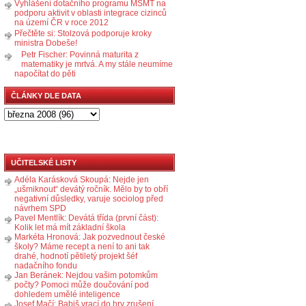
Vyhlášení dotačního programu MŠMT na
podporu aktivit v oblasti integrace cizinců
na území ČR v roce 2012
Přečtěte si: Stolzová podporuje kroky
ministra Dobeše!
Petr Fischer: Povinná maturita z
matematiky je mrtvá. A my stále neumíme
napočítat do pěti
ČLÁNKY DLE DATA
UČITELSKÉ LISTY
Adéla Karásková Skoupá: Nejde jen
„ušmiknout“ devátý ročník. Mělo by to obří
negativní důsledky, varuje sociolog před
návrhem SPD
Pavel Mentlík: Devátá třída (první část):
Kolik let má mít základní škola
Markéta Hronová: Jak pozvednout české
školy? Máme recept a není to ani tak
drahé, hodnotí pětiletý projekt šéf
nadačního fondu
Jan Beránek: Nejdou vašim potomkům
počty? Pomoci může doučování pod
dohledem umělé inteligence
Josef Mačí: Babiš vrací do hry zrušení