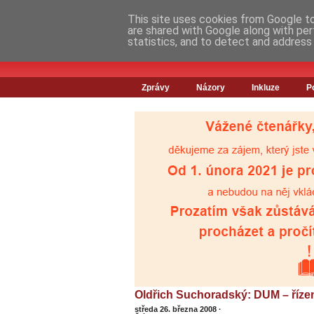
This site uses cookies from Google to 
are shared with Google along with per
statistics, and to detect and address
Zprávy
Názory
Inkluze
P
Oldřich Suchoradský: DUM – řízená
středa 26. března 2008
·