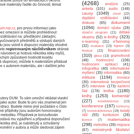
ařadíte pouze do tematických okruhů.
(4268)
analýza
(25)
vé materiály řadíte do činností, témat
anketa
(101)
audio
(148)
causy
(1049)
cloud
(22)
digitální vzdělávání
(44)
dokument
diskuse
(65)
(1094)
domácí výuka
(28)
um.rvp.cz
, pro prvou informaci jako
 bez omezení si můžete prohlédnout
dětské
dotační program
(21)
zdělávání na: předškolní základní,
e-knihy
(323)
skupiny
(52)
e vyučovaných předmětů a výstupů daných
e-learning
(31)
eTwinning
jsou volně k dispozici materiály vhodné
(32)
evaluace
(13)
fejeton
(3)
nete
registrovaným návštěvníkem
stránek
financování
festival
(22)
návodem je hotová několika kliky myší),
(310)
gramotnosti
glosa
(13)
uchým způsobem hodnotit kvalitu
(48)
hodnocení
(108)
á stupnice), můžete k materiálům přidávat
hodnocení aplikací
(41)
e s autorem materiálu, ale i dalšími jeho
infografika
(40)
informatické
myšlení
(35)
informatika
(60)
inkluze
(1194)
inovace
(30)
internetová bezpečnost
(57)
interview
(173)
kariérní
kniha
(1180)
řád
(178)
knihy
(1253)
komentář
tory DUM. To vám umožní vkládat vlastní
(227)
konektivismus
(13)
t jako autor. Bude to pro vás znamenat jen
konference
(197)
istraci. Budete mimo jiné požádáni o číslo
konkursy
ené přípěvky jsou autorům honorovány.
kulatý
(7)
konstruktivismus
(19)
 metodiku. Příspěvek je konzultován
stůl
(55)
kurikulum
(28)
podává mu vyjádření a případná doporučení
matematika
licence
(7)
ěkolika dnů, je nabídnutý a schválený
(298)
metodika
(39)
migrace
 promění v autora a může sledovat zájem
ministryně školství
(87)