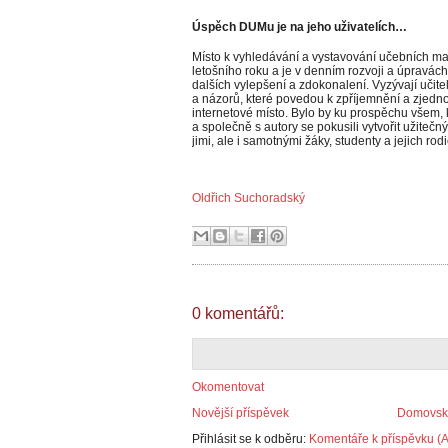
Úspěch DUMu je na jeho uživatelích…
Místo k vyhledávání a vystavování učebních mat
letošního roku a je v denním rozvoji a úpravách
dalších vylepšení a zdokonalení. Vyzývají učite
a názorů, které povedou k zpříjemnění a zjedno
internetové místo. Bylo by ku prospěchu všem, 
a společně s autory se pokusili vytvořit užitečn
jimi, ale i samotnými žáky, studenty a jejich rodi
Oldřich Suchoradský
0 komentářů:
Okomentovat
Novější příspěvek
Domovská
Přihlásit se k odběru:
Komentáře k příspěvku (