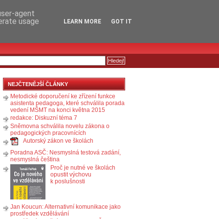
RSS
KOMENTÁŘE
 user-agent
nerate usage
LEARN MORE
GOT IT
NEJČTENĚJŠÍ ČLÁNKY
Metodické doporučení ke zřízení funkce
asistenta pedagoga, které schválila porada
vedení MŠMT na konci května 2015
redakce: Diskuzní téma 7
Sněmovna schválila novelu zákona o
pedagogických pracovnících
Autorský zákon ve školách
Poradna ASČ: Nesmyslná testová zadání,
nesmyslná čeština
Proč je nutné ve školách
opustit výchovu
k poslušnosti
Jan Koucun: Alternativní komunikace jako
prostředek vzdělávání