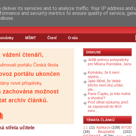
deliver its services and to analyze traffic. Your IP address and
formance and security metrics to ensure quality of service, ge
 abuse.
ozvánky
MŠMT
Čtení
O nás
DISKUSE
Ještě jednou polopaticky
pro Milana Randáka, Janu
...
Komárku, že ti není
stydno....
Jaké štěstí, že Velké
břicho není líný učitel,
ale...
Pane Čapku, je toto nutné
a vhodné?
Proč dělat výzkumy, proč
se zapojovat do těch
evro...
TÉMATA ČLÁNKŮ
 střela učitele
Aplikace
(109)
BYOD
1:1
(22)
(34)
Bezplatně
(102)