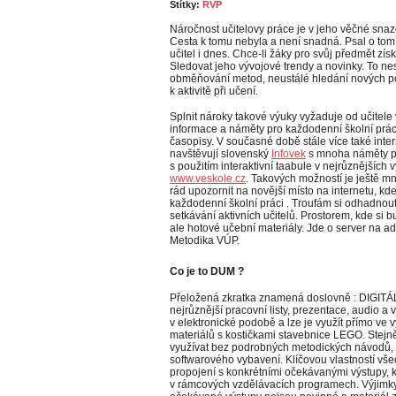
Štítky:
RVP
Náročnost učitelovy práce je v jeho věčné sna
Cesta k tomu nebyla a není snadná. Psal o tom
učitel i dnes. Chce-li žáky pro svůj předmět zís
Sledovat jeho vývojové trendy a novinky. To nes
obměňování metod, neustálé hledání nových po
k aktivitě při učení.
Splnit nároky takové výuky vyžaduje od učitele v
informace a náměty pro každodenní školní práci
časopisy. V současné době stále více také intern
navštěvují slovenský
Infovek
s mnoha náměty pro
s použitím interaktivní taabule v nejrůznějšíc
www.veskole.cz
. Takových možností je ještě m
rád upozornit na novější místo na internetu, kd
každodenní školní práci . Troufám si odhadnout
setkávání aktivních učitelů. Prostorem, kde si b
ale hotové učební materiály. Jde o server na a
Metodika VÚP.
Co je to DUM ?
Přeložená zkratka znamená doslovně : DIGIT
nejrůznější pracovní listy, prezentace, audio 
v elektronické podobě a lze je využít přímo ve 
materiálů s kostičkami stavebnice LEGO. Stejn
využívat bez podrobných metodických návodů, s
softwarového vybavení. Klíčovou vlastností všec
propojení s konkrétními očekávanými výstupy, 
v rámcových vzdělávacích programech. Výjimky