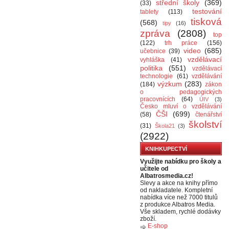
střední školy
(369)
(33)
testování
tablety
(113)
tisková
(568)
tipy
(16)
zpráva
(2808)
top
(122)
trh práce
(156)
video
(685)
učebnice
(39)
vzdělávací
vyhláška
(41)
politika
(551)
vzdělávací
technologie
(61)
vzdělávání
výzkum
(283)
(184)
zákon
o pedagogických
pracovnících
(64)
ÚIV
(3)
Česko mluví o vzdělávání
ČŠI
(699)
(58)
čtenářství
školství
(31)
Škola21
(3)
(2922)
KNIHKUPECTVÍ
Využijte nabídku pro školy a
učitele od
Albatrosmedia.cz!
Slevy a akce na knihy přímo
od nakladatele. Kompletní
nabídka více než 7000 titulů
z produkce Albatros Media.
Vše skladem, rychlé dodávky
zboží.
E-shop