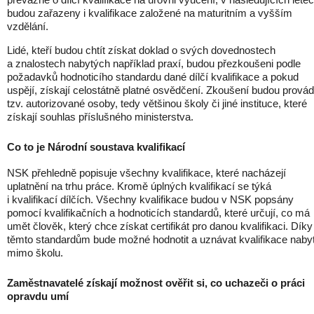
budou zařazeny i kvalifikace založené na maturitním a vyšším
vzdělání.
Lidé, kteří budou chtít získat doklad o svých dovednostech
a znalostech nabytých například praxí, budou přezkoušeni podle
požadavků hodnoticího standardu dané dílčí kvalifikace a pokud
uspějí, získají celostátně platné osvědčení. Zkoušení budou provád
tzv. autorizované osoby, tedy většinou školy či jiné instituce, které
získají souhlas příslušného ministerstva.
Co to je Národní soustava kvalifikací
NSK přehledně popisuje všechny kvalifikace, které nacházejí
uplatnění na trhu práce. Kromě úplných kvalifikací se týká
i kvalifikací dílčích. Všechny kvalifikace budou v NSK popsány
pomocí kvalifikačních a hodnoticích standardů, které určují, co má
umět člověk, který chce získat certifikát pro danou kvalifikaci. Díky
těmto standardům bude možné hodnotit a uznávat kvalifikace naby
mimo školu.
Zaměstnavatelé získají možnost ověřit si, co uchazeči o práci
opravdu umí