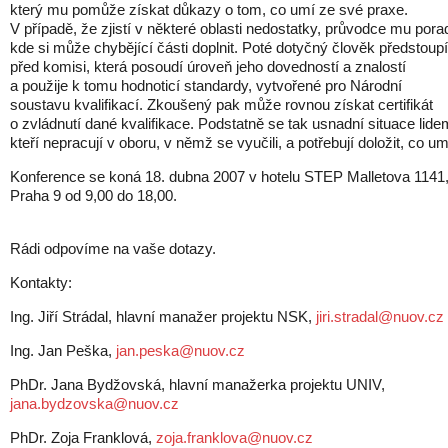
který mu pomůže získat důkazy o tom, co umí ze své praxe.
V případě, že zjistí v některé oblasti nedostatky, průvodce mu porad
kde si může chybějící části doplnit. Poté dotyčný člověk předstoupí
před komisi, která posoudí úroveň jeho dovedností a znalostí
a použije k tomu hodnoticí standardy, vytvořené pro Národní
soustavu kvalifikací. Zkoušený pak může rovnou získat certifikát
o zvládnutí dané kvalifikace. Podstatně se tak usnadní situace lide
kteří nepracují v oboru, v němž se vyučili, a potřebují doložit, co um
Konference se koná 18. dubna 2007 v hotelu STEP Malletova 1141
Praha 9 od 9,00 do 18,00.
Rádi odpovíme na vaše dotazy.
Kontakty:
Ing. Jiří Strádal, hlavní manažer projektu NSK,
jiri.stradal@nuov.cz
Ing. Jan Peška,
jan.peska@nuov.cz
PhDr. Jana Bydžovská, hlavní manažerka projektu UNIV,
jana.bydzovska@nuov.cz
PhDr. Zoja Franklová,
zoja.franklova@nuov.cz