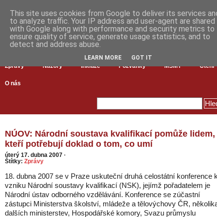
This site uses cookies from Google to deliver its services an
to analyze traffic. Your IP address and user-agent are shared
with Google along with performance and security metrics to
ensure quality of service, generate usage statistics, and to
detect and address abuse.
LEARN MORE
GOT IT
Zprávy
Názory
Inkluze
Pozvánky
MŠMT
Čtení
O nás
NÚOV: Národní soustava kvalifikací pomůže lidem,
kteří potřebují doklad o tom, co umí
úterý 17. dubna 2007
·
Štítky:
Zprávy
18. dubna 2007 se v Praze uskuteční druhá celostátní konference 
vzniku Národní soustavy kvalifikací (NSK), jejímž pořadatelem je
Národní ústav odborného vzdělávání. Konference se zúčastní
zástupci Ministerstva školství, mládeže a tělovýchovy ČR, několik
dalších ministerstev, Hospodářské komory, Svazu průmyslu