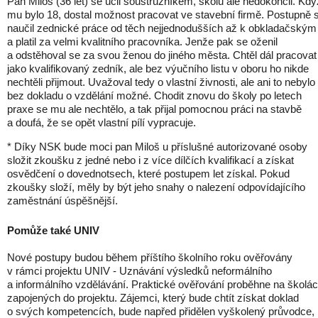
Pan Miloš (36 let) se učil soustružníkem, školu ale nedokončil. Kdy
mu bylo 18, dostal možnost pracovat ve stavební firmě. Postupně 
naučil zednické práce od těch nejjednodušších až k obkladačským
a platil za velmi kvalitního pracovníka. Jenže pak se oženil
a odstěhoval se za svou ženou do jiného města. Chtěl dál pracovat
jako kvalifikovaný zedník, ale bez výučního listu v oboru ho nikde
nechtěli přijmout. Uvažoval tedy o vlastní živnosti, ale ani to nebylo
bez dokladu o vzdělání možné. Chodit znovu do školy po letech
praxe se mu ale nechtělo, a tak přijal pomocnou práci na stavbě
a doufá, že se opět vlastní pílí vypracuje.
* Díky NSK bude moci pan Miloš u příslušné autorizované osoby
složit zkoušku z jedné nebo i z více dílčích kvalifikací a získat
osvědčení o dovednotsech, které postupem let získal. Pokud
zkoušky složí, měly by být jeho snahy o nalezení odpovídajícího
zaměstnání úspěšnější.
Pomůže také UNIV
Nové postupy budou během příštího školního roku ověřovány
v rámci projektu UNIV - Uznávání výsledků neformálního
a informálního vzdělávání. Praktické ověřování proběhne na školá
zapojených do projektu. Zájemci, který bude chtít získat doklad
o svých kompetencích, bude napřed přidělen vyškolený průvodce,