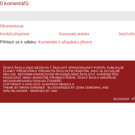
0 komentářů:
Okomentovat
Novější příspěvek
Domovská stránka
Starší pří
Přihlásit se k odběru:
Komentáře k příspěvku (Atom)
ČESKÁ ŠKOLA
JAKO NEZÁVISLÝ ŠKOLSKÝ ZPRAVODAJSKÝ PORTÁL PUBLIKUJE
ČLÁNKY PŘEDEVŠÍM K OŽEHAVÝM ŠKOLSKÝM TÉMATŮM, JAKO JE AKTUÁLNĚ
INKLUZE, REFORMA FINANCOVÁNÍ REGIONÁLNÍHO ŠKOLSTVÍ, KARIÉRNÍ ŘÁD
PEDAGOGŮ, NEBO JEDNOTNÉ PŘIJÍMACÍ ŘÍZENÍ.
ČESKÁ ŠKOLA
UMOŽŇUJE
NECENZUROVANOU DISKUSI ČTENÁŘŮ.
COPYRIGHT © 2000-2015· ALBATROS MEDIA A.S.
THEME
BY
BRIAN GARDNER
· BLOGGERIZED BY
ZONA CEREBRAL
AND
GIRLYBLOGGER
· MODIFIED BY
J4W
BLOGGER
·
P