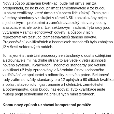
Nový způsob uznávání kvalifikací bude mít smysl jen za
předpokladu, že ho budou přijímat zaměstnavatelé a že budou
uznávat certifikáty, které tímto způsobem lidé získají. Proto jsou
všechny standardy vznikající v rámci NSK konzultovány nejen
s jednotlivými profesními a zaměstnavatelskými svazy, cechy
a asociacemi, ale také s tzv. sektorovými radami. Tyto rady jsou
vytvářené v rámci jednotlivých odvětví a působí v nich
reprezentativní zástupci zaměstnavatelů daného odvětví.
Projednávání kvalifikačních a hodnoticích standardů bylo zahájeno
již v šesti sektorových radách.
To na jedné straně činí procedury se standardy o dost složitějšími
a zdlouhavějšími, na druhé straně to ale vede k větší účinnosti
nového systému. Kvalifikační i hodnoticí standardy pro většinu
kvalifikací už byly zpracovány v Národním ústavu odborného
vzdělávání ve spolupráci s odborníky ze světa práce. Sektorové
rady zatím schválily standardy pro 12 úplných a 60 dílčích kvalifika
z oblasti stavebnictví, gastronomie a hotelnictví, zemědělství
a potravinářství, další budou následovat. Tyto kvalifikace ještě
musejí projít schválením na příslušných ministerstvech.
Komu nový způsob uznávání kompetencí pomůže