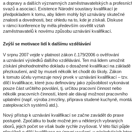
a dopravy a dalších významných zaměstnavatelských a profesníc
svazů a asociací. Existence Národní soustavy kvalifikací je
předpokladem k tomu, aby lidem mohly být uznávány skutečné
znalosti a dovednosti, bez ohledu na to, kde je získali. Diskuse
v rámci konference by měla především osvětlit vztah
zaměstnavatelů k novému způsobu uznávání kvalifikací.
Zvýší se motivace lidí k dalšímu vzdělávání
V srpnu 2007 vejde v platnost zákon č.179/2006 o ověřování
a uznávání výsledků dalšího vzdělávání. Ten má lidem umožnit
získání plnohodnotného dokladu o dosažené kvalifikaci na základě
přezkoušení, aniž by museli několik let chodit do školy. Zákon
k tomuto účelu vymezuje nový prvek v uznávání kvalifikací – tzv.
dílčí kvalifikace, které jsou definovány jako způsobilost vykonávat
pouze část určitého povolání, tj. určitou pracovní činnost nebo
několik pracovních činností, které ale dávají možnost pracovního
uplatnění (např. výroba zmrzliny, příprava studené kuchyně, montá
zateplovacích systémů atd.).
Nový přístup k uznávání kvalifikací se začne zavádět do praxe
postupně. Zpočátku to bude možné jen u některých vybraných
oborů, jejich počet se však bude rychle zvyšovat. V této fázi půjde
převážně o dílčí kvalifikace na úrovni vyučení, v následujících lete