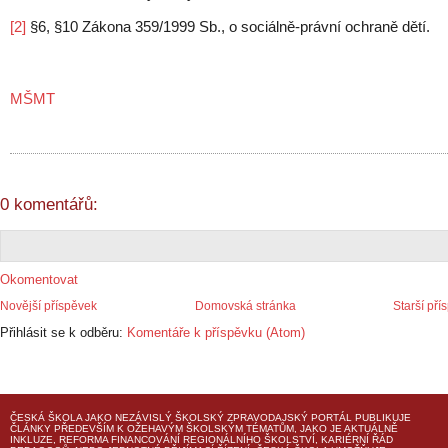
[2]
§6, §10 Zákona 359/1999 Sb., o sociálně-právní ochraně dětí.
MŠMT
0 komentářů:
Okomentovat
Novější příspěvek
Domovská stránka
Starší pří
Přihlásit se k odběru:
Komentáře k příspěvku (Atom)
ČESKÁ ŠKOLA
JAKO NEZÁVISLÝ ŠKOLSKÝ ZPRAVODAJSKÝ PORTÁL PUBLIKUJE
ČLÁNKY PŘEDEVŠÍM K OŽEHAVÝM ŠKOLSKÝM TÉMATŮM, JAKO JE AKTUÁLNĚ
INKLUZE, REFORMA FINANCOVÁNÍ REGIONÁLNÍHO ŠKOLSTVÍ, KARIÉRNÍ ŘÁD