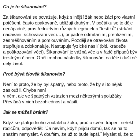
Co je to šikanování?
Za šikanování se považuje, když silnější žák nebo žáci pro vlastní
potěšení, často opakovaně, ubližují druhým. V počátku se to děje
nenápadně, prostřednictvím různých legrácek a "testíků" (strkání,
nadávání, schovávání věcí…), případně odmítáním, přehlížením,
zesměšňováním a pomlouváním. Později se otravování života
stupňuje a zdokonaluje. Nastupuje fyzické násilí (bití, krádeže
a poškozování věcí). Šikanování je vážná věc a v řadě případů bý
trestným činem. Oběti mohou následky šikanování na těle i duši né
celý život.
Proč bývá člověk šikanován?
Není to proto, že by byl špatný, nebo proto, že by si to nějak
zasloužil. Chyba není
v něm, ale ve špatných vztazích mezi některými spolužáky.
Převládá v nich bezohlednost a násilí.
Jak se můžeš bránit?
Když se ptali jednoho zoufalého žáka, proč o svém trápení neřekl
rodičům, odpověděl: "Já nevím, když přijdu domů, tak se na to
snažím nemyslet. A doufám, že už to bude lepší." Myslet si, že to