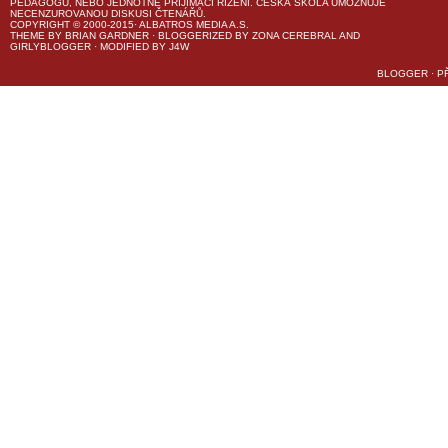
PEDAGOGŮ, NEBO JEDNOTNÉ PŘIJÍMACÍ ŘÍZENÍ.
ČESKÁ ŠKOLA
UMOŽŇUJE
NECENZUROVANOU DISKUSI ČTENÁŘŮ.
COPYRIGHT © 2000-2015· ALBATROS MEDIA A.S.
THEME
BY
BRIAN GARDNER
· BLOGGERIZED BY
ZONA CEREBRAL
AND
GIRLYBLOGGER
· MODIFIED BY
J4W
BLOGGER
·
P