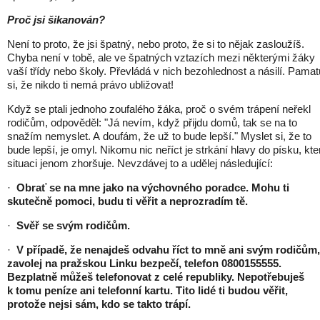
Proč jsi šikanován?
Není to proto, že jsi špatný, nebo proto, že si to nějak zasloužíš.
Chyba není v tobě, ale ve špatných vztazích mezi některými žáky
vaší třídy nebo školy. Převládá v nich bezohlednost a násilí. Pamat
si, že nikdo ti nemá právo ubližovat!
Když se ptali jednoho zoufalého žáka, proč o svém trápení neřekl
rodičům, odpověděl: "Já nevím, když přijdu domů, tak se na to
snažím nemyslet. A doufám, že už to bude lepší." Myslet si, že to
bude lepší, je omyl. Nikomu nic neříct je strkání hlavy do písku, kte
situaci jenom zhoršuje. Nevzdávej to a udělej následující:
·
Obrať se na mne jako na výchovného poradce. Mohu ti
skutečně pomoci, budu ti věřit a neprozradím tě.
·
Svěř se svým rodičům.
·
V případě, že nenajdeš odvahu říct to mně ani svým rodičům,
zavolej na pražskou Linku bezpečí, telefon 0800155555.
Bezplatně můžeš telefonovat z celé republiky. Nepotřebuješ
k tomu peníze ani telefonní kartu. Tito lidé ti budou věřit,
protože nejsi sám, kdo se takto trápí.