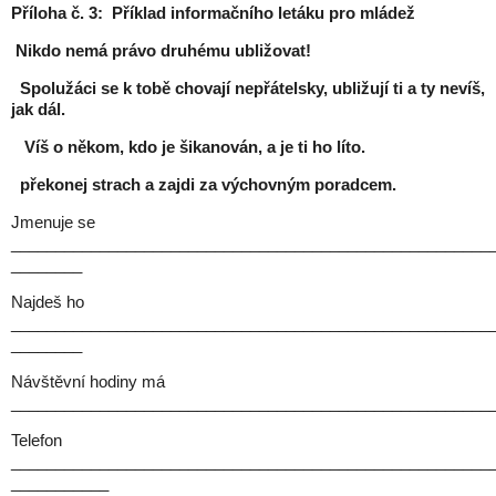
Příloha č. 3:
Příklad informačního letáku pro mládež
Nikdo nemá právo druhému ubližovat!
Spolužáci se k tobě chovají nepřátelsky, ubližují ti a ty nevíš,
jak dál.
Víš o někom, kdo je šikanován, a je ti ho líto.
překonej strach a zajdi za výchovným poradcem.
Jmenuje se
______________________________________________________
________
Najdeš ho
______________________________________________________
________
Návštěvní hodiny má
______________________________________________________
Telefon
______________________________________________________
___________