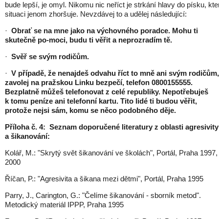
bude lepší, je omyl. Nikomu nic neříct je strkání hlavy do písku, kte
situaci jenom zhoršuje. Nevzdávej to a udělej následující:
·
Obrať se na mne jako na výchovného poradce. Mohu ti
skutečně po-moci, budu ti věřit a neprozradím tě.
·
Svěř se svým rodičům.
·
V případě, že nenajdeš odvahu říct to mně ani svým rodičům,
zavolej na pražskou Linku bezpečí, telefon 0800155555.
Bezplatně můžeš telefonovat z celé republiky. Nepotřebuješ
k tomu peníze ani telefonní kartu. Tito lidé ti budou věřit,
protože nejsi sám, komu se něco podobného děje.
Příloha č. 4:
Seznam doporučené literatury z oblasti agresivity
a šikanování:
Kolář, M.: "Skrytý svět šikanování ve školách", Portál, Praha 1997,
2000
Říčan, P.: "Agresivita a šikana mezi dětmi", Portál, Praha 1995
Parry, J., Carington, G.: "Čelíme šikanování - sborník metod".
Metodický materiál IPPP, Praha 1995