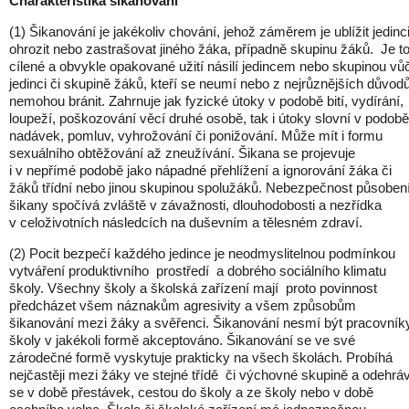
Charakteristika šikanování
(1) Šikanování je jakékoliv chování, jehož záměrem je ublížit jedinci
ohrozit nebo zastrašovat jiného žáka, případně skupinu žáků. Je t
cílené a obvykle opakované užití násilí jedincem nebo skupinou vůč
jedinci či skupině žáků, kteří se neumí nebo z nejrůznějších důvod
nemohou bránit. Zahrnuje jak fyzické útoky v podobě bití, vydírání,
loupeží, poškozování věcí druhé osobě, tak i útoky slovní v podobě
nadávek, pomluv, vyhrožování či ponižování. Může mít i formu
sexuálního obtěžování až zneužívání. Šikana se projevuje
i v nepřímé podobě jako nápadné přehlížení a ignorování žáka či
žáků třídní nebo jinou skupinou spolužáků. Nebezpečnost působen
šikany spočívá zvláště v závažnosti, dlouhodobosti a nezřídka
v celoživotních následcích na duševním a tělesném zdraví.
(2) Pocit bezpečí každého jedince je neodmyslitelnou podmínkou
vytváření produktivního prostředí a dobrého sociálního klimatu
školy. Všechny školy a školská zařízení mají proto povinnost
předcházet všem náznakům agresivity a všem způsobům
šikanování mezi žáky a svěřenci. Šikanování nesmí být pracovník
školy v jakékoli formě akceptováno. Šikanování se ve své
zárodečné formě vyskytuje prakticky na všech školách. Probíhá
nejčastěji mezi žáky ve stejné třídě či výchovné skupině a odehrá
se v době přestávek, cestou do školy a ze školy nebo v době