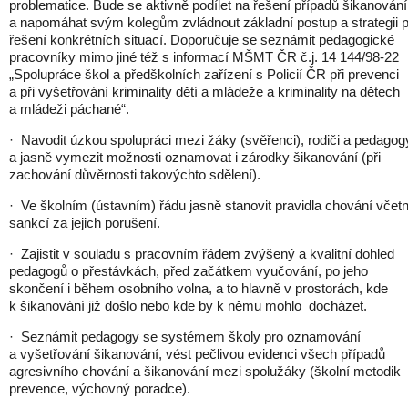
problematice. Bude se aktivně podílet na řešení případů šikanování
a napomáhat svým kolegům zvládnout základní postup a strategii p
řešení konkrétních situací. Doporučuje se seznámit pedagogické
pracovníky mimo jiné též s informací MŠMT ČR č.j. 14 144/98-22
„Spolupráce škol a předškolních zařízení s Policií ČR při prevenci
a při vyšetřování kriminality dětí a mládeže a kriminality na dětech
a mládeži páchané“.
· Navodit úzkou spolupráci mezi žáky (svěřenci), rodiči a pedagog
a jasně vymezit možnosti oznamovat i zárodky šikanování (při
zachování důvěrnosti takovýchto sdělení).
· Ve školním (ústavním) řádu jasně stanovit pravidla chování včet
sankcí za jejich porušení.
· Zajistit v souladu s pracovním řádem zvýšený a kvalitní dohled
pedagogů o přestávkách, před začátkem vyučování, po jeho
skončení i během osobního volna, a to hlavně v prostorách, kde
k šikanování již došlo nebo kde by k němu mohlo docházet.
· Seznámit pedagogy se systémem školy pro oznamování
a vyšetřování šikanování, vést pečlivou evidenci všech případů
agresivního chování a šikanování mezi spolužáky (školní metodik
prevence, výchovný poradce).