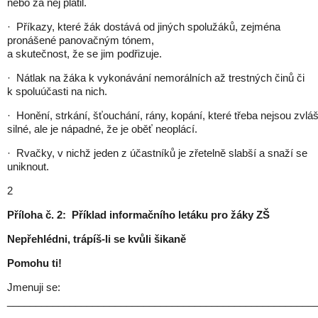
nebo za něj platil.
· Příkazy, které žák dostává od jiných spolužáků, zejména
pronášené panovačným tónem,
a skutečnost, že se jim podřizuje.
· Nátlak na žáka k vykonávání nemorálních až trestných činů či
k spoluúčasti na nich.
· Honění, strkání, šťouchání, rány, kopání, které třeba nejsou zvlá
silné, ale je nápadné, že je oběť neoplácí.
· Rvačky, v nichž jeden z účastníků je zřetelně slabší a snaží se
uniknout.
2
Příloha č. 2: Příklad
informačního letáku pro žáky ZŠ
Nepřehlédni, trápíš-li se kvůli šikaně
Pomohu ti!
Jmenuji se:
______________________________________________________
__________