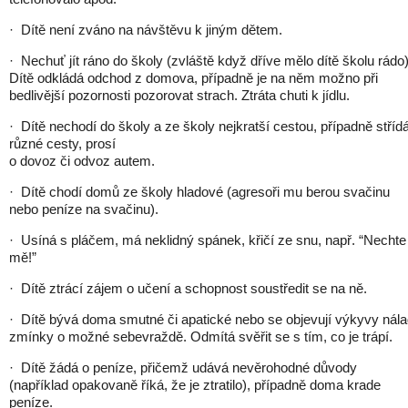
· Dítě není zváno na návštěvu k jiným dětem.
· Nechuť jít ráno do školy (zvláště když dříve mělo dítě školu rádo)
Dítě odkládá odchod z domova, případně je na něm možno při
bedlivější pozornosti pozorovat strach. Ztráta chuti k jídlu.
· Dítě nechodí do školy a ze školy nejkratší cestou, případně stříd
různé cesty, prosí
o dovoz či odvoz autem.
· Dítě chodí domů ze školy hladové (agresoři mu berou svačinu
nebo peníze na svačinu).
· Usíná s pláčem, má neklidný spánek, křičí ze snu, např. “Nechte
mě!”
· Dítě ztrácí zájem o učení a schopnost soustředit se na ně.
· Dítě bývá doma smutné či apatické nebo se objevují výkyvy nála
zmínky o možné sebevraždě. Odmítá svěřit se s tím, co je trápí.
· Dítě žádá o peníze, přičemž udává nevěrohodné důvody
(například opakovaně říká, že je ztratilo), případně doma krade
peníze.