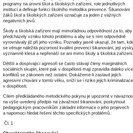
programy na úrovni škol a školských zařízení, role jednotlivých
institucí a definuje funkci školního metodika prevence. Šikanování
žáků škol a školských zařízení označuje za jeden z vážných
negativních jevů.
Školy a školská zařízení mají mimořádnou odpovědnost za to, aby
předcházely vzniku tohoto problému a aby se s ním odpovědně
vyrovnávaly již při jeho vzniku. Poznatky jasně ukazují, že tam, kd
se věnuje náležitá pozornost kvalitní prevenci šikanování, její výsk
významně klesá a nepřenáší se ani mimo školy a školská zařízení
Dětští a dospívající agresoři se často stávají členy marginálních
sociálních skupin, které pak v dospělosti mají zpravidla daleko více
konfliktů se zákonem než ostatní. Dokážeme-li zastavit jejich
agresivní chování v tomto věku, sníží se i riziko jejich kriminalizace
v dospělosti.
Cílem předkládaného metodického pokynu je upozornit v návaznos
na výše uvedený předpis na závažnost šikanování, poskytnout
pedagogickým pracovníkům základní informace o jeho projevech
a napomoci hledat řešení těchto specifických problémů.
Čl. 1