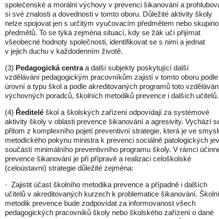
společenské a morální výchovy v prevenci šikanování a prohlubov
si své znalosti a dovednosti v tomto oboru. Důležité aktivity školy
nelze spojovat jen s určitým vyučovacím předmětem nebo skupino
předmětů. To se týká zejména situací, kdy se žák učí přijímat
všeobecné hodnoty společnosti, identifikovat se s nimi a jednat
v jejich duchu v každodenním životě.
(3)
Pedagogická centra
a další subjekty poskytující další
vzdělávání pedagogickým pracovníkům zajistí v tomto oboru podle
úrovní a typu škol a podle akreditovaných programů toto vzděláván
výchovných poradců, školních metodiků prevence i dalších učitelů.
(4)
Ředitelé
škol a školských zařízení odpovídají za systémové
aktivity školy v oblasti prevence šikanování a agresivity. Vychází s
přitom z komplexního pojetí preventivní strategie, která je ve smysl
metodického pokynu ministra k prevenci sociálně patologických je
součástí minimálního preventivního programu školy. V rámci účinn
prevence šikanování je při přípravě a realizaci celoškolské
(celoústavní) strategie důležité zejména:
· Zajistit účast školního metodika prevence a případně i dalších
učitelů v akreditovaných kurzech k problematice šikanování. Školn
metodik prevence bude zodpovídat za informovanost všech
pedagogických pracovníků školy nebo školského zařízení o dané