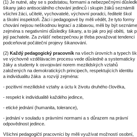
(1) Je nutné, aby se s podstatou, formami a nebezpečnými důsled
šikany jako antisociálního chování jedinců i skupin žáků seznámili
všichni žáci, učitelé, vychovatelé, výchovní poradci, ředitelé škol
a školní inspektoři. Žáci i pedagogové by měli vědět, že tyto formy
chování nejsou neškodnou legrací a zábavou, měli by být seznáme
zejména s negativními důsledky šikany, a to jak pro její oběti, tak p
její pachatele. Za zvlášť nebezpečnou je třeba považovat tendenci
podceňovat počáteční projevy šikanování.
(2)
Každý pedagogický pracovník
na všech úrovních a typech šk
ve výchovně vzdělávacím procesu vede důsledně a systematicky
žáky a studenty k osvojování norem mezilidských vztahů
založených na demokratických principech, respektujících identitu
a individualitu žáka a rozvíjí zejména:
- pozitivní mezilidské vztahy a úctu k životu druhého člověka,
- respekt k individualitě každého jedince,
- etické jednání (humanita, tolerance),
- jednání v souladu s právními normami a s důrazem na právní
odpovědnost jedince.
Všichni pedagogičtí pracovníci by měli využívat možností osobní,