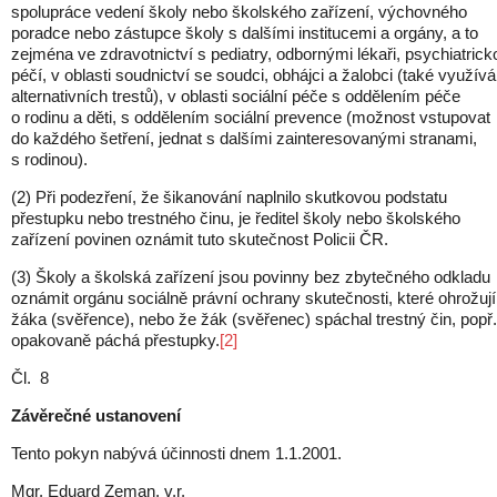
spolupráce vedení školy nebo školského zařízení, výchovného
poradce nebo zástupce školy s dalšími institucemi a orgány, a to
zejména ve zdravotnictví s pediatry, odbornými lékaři, psychiatrick
péčí, v oblasti soudnictví se soudci, obhájci a žalobci (také využívá
alternativních trestů), v oblasti sociální péče s oddělením péče
o rodinu a děti, s oddělením sociální prevence (možnost vstupovat
do každého šetření, jednat s dalšími zainteresovanými stranami,
s rodinou).
(2) Při podezření, že šikanování naplnilo skutkovou podstatu
přestupku nebo trestného činu, je ředitel školy nebo školského
zařízení povinen oznámit tuto skutečnost Policii ČR.
(3) Školy a školská zařízení jsou povinny bez zbytečného odkladu
oznámit orgánu sociálně právní ochrany skutečnosti, které ohrožují
žáka (svěřence), nebo že žák (svěřenec) spáchal trestný čin, popř.
opakovaně páchá přestupky.
[2]
Čl. 8
Závěrečné ustanovení
Tento pokyn nabývá účinnosti dnem 1.1.2001.
Mgr. Eduard Zeman, v.r.