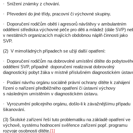
· Snížení známky z chování.
· Převedení do jiné třídy, pracovní či výchovné skupiny.
· Doporučení rodičům obětí i agresorů návštěvy v ambulantním
oddělení střediska výchovné péče pro děti a mládež (dále SVP) ne
v nestátních organizacích majících obdobnou náplň činnosti jako
SVP.
(2) V mimořádných případech se užijí další opatření:
· Doporučení rodičům na dobrovolné umístění dítěte do pobytovéh
oddělení SVP, případně doporučení realizovat dobrovolný
diagnostický pobyt žáka v místně příslušném diagnostickém ústav
· Podání návrhu orgánu sociálně právní ochrany dítěte k zahájení
řízení o nařízení předběžného opatření či ústavní výchovy
s následným umístěním v diagnostickém ústavu.
· Vyrozumění policejního orgánu, došlo-li k závažnějšímu případu
šikanování.
(3) Školské zařízení řeší tuto problematiku na základě opatření ve
výchově, systému hodnocení svěřence zařízení popř. programu
rozvoje osobnosti dítěte.
[1]