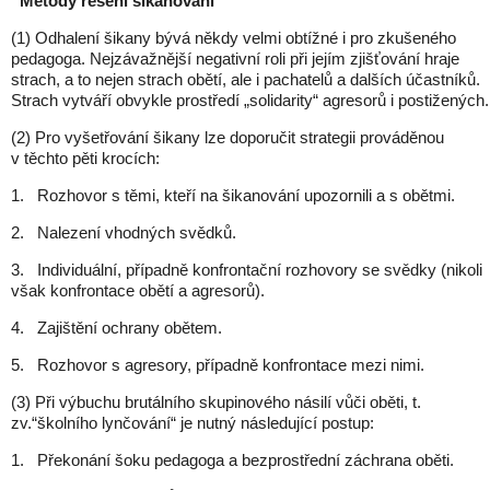
Metody řešení šikanování
(1) Odhalení šikany bývá někdy velmi obtížné i pro zkušeného
pedagoga. Nejzávažnější negativní roli při jejím zjišťování hraje
strach, a to nejen strach obětí, ale i pachatelů a dalších účastníků.
Strach vytváří obvykle prostředí „solidarity“ agresorů i postižených.
(2) Pro vyšetřování šikany lze doporučit strategii prováděnou
v těchto pěti krocích:
1. Rozhovor s těmi, kteří na šikanování upozornili a s obětmi.
2. Nalezení vhodných svědků.
3. Individuální, případně konfrontační rozhovory se svědky (nikoli
však konfrontace obětí a agresorů).
4. Zajištění ochrany obětem.
5. Rozhovor s agresory, případně konfrontace mezi nimi.
(3) Při výbuchu brutálního skupinového násilí vůči oběti, t.
zv.“školního lynčování“ je nutný následující postup:
1. Překonání šoku pedagoga a bezprostřední záchrana oběti.