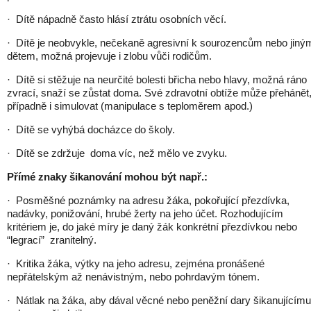
· Dítě nápadně často hlásí ztrátu osobních věcí.
· Dítě je neobvykle, nečekaně agresivní k sourozencům nebo jiný
dětem, možná projevuje i zlobu vůči rodičům.
· Dítě si stěžuje na neurčité bolesti břicha nebo hlavy, možná ráno
zvrací, snaží se zůstat doma. Své zdravotní obtíže může přehánět
případně i simulovat (manipulace s teploměrem apod.)
· Dítě se vyhýbá docházce do školy.
· Dítě se zdržuje doma víc, než mělo ve zvyku.
Přímé znaky šikanování mohou být např.:
· Posměšné poznámky na adresu žáka, pokořující přezdívka,
nadávky, ponižování, hrubé žerty na jeho účet. Rozhodujícím
kritériem je, do jaké míry je daný žák konkrétní přezdívkou nebo
“legrací” zranitelný.
· Kritika žáka, výtky na jeho adresu, zejména pronášené
nepřátelským až nenávistným, nebo pohrdavým tónem.
· Nátlak na žáka, aby dával věcné nebo peněžní dary šikanujícímu