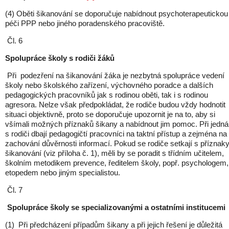
(4) Oběti šikanování se doporučuje nabídnout psychoterapeutickou
péči PPP nebo jiného poradenského pracoviště.
Čl. 6
Spolupráce školy s rodiči žáků
Při podezření na šikanování žáka je nezbytná spolupráce vedení
školy nebo školského zařízení, výchovného poradce a dalších
pedagogických pracovníků jak s rodinou oběti, tak i s rodinou
agresora. Nelze však předpokládat, že rodiče budou vždy hodnotit
situaci objektivně, proto se doporučuje upozornit je na to, aby si
všímali možných příznaků šikany a nabídnout jim pomoc. Při jedná
s rodiči dbají pedagogičtí pracovníci na taktní přístup a zejména na
zachování důvěrnosti informací. Pokud se rodiče setkají s příznak
šikanování (viz příloha č. 1), měli by se poradit s třídním učitelem,
školním metodikem prevence, ředitelem školy, popř. psychologem,
etopedem nebo jiným specialistou.
Čl. 7
Spolupráce školy se specializovanými a ostatními institucemi
(1) Při předcházení případům šikany a při jejich řešení je důležitá