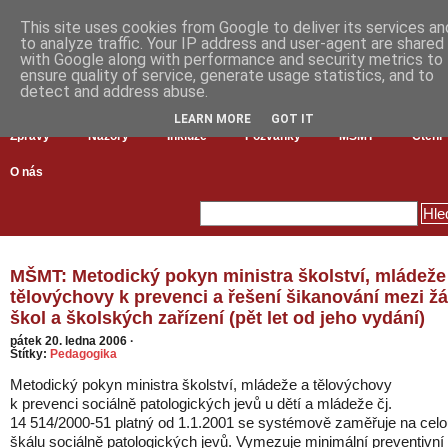
This site uses cookies from Google to deliver its services an
to analyze traffic. Your IP address and user-agent are shared
with Google along with performance and security metrics to
ensure quality of service, generate usage statistics, and to
detect and address abuse.
LEARN MORE
GOT IT
Zprávy
Názory
Inkluze
Pozvánky
MŠMT
Čtení
O nás
MŠMT: Metodický pokyn ministra školství, mládeže
tělovýchovy k prevenci a řešení šikanování mezi ž
škol a školských zařízení (pět let od jeho vydání)
pátek 20. ledna 2006
·
Štítky:
Pedagogika
Metodický pokyn ministra školství, mládeže a tělovýchovy
k prevenci sociálně patologických jevů u dětí a mládeže čj.
14 514/2000-51 platný od 1.1.2001 se systémově zaměřuje na cel
škálu sociálně patologických jevů. Vymezuje minimální preventivní