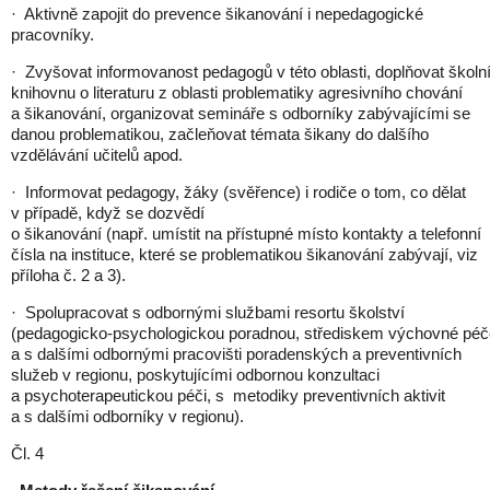
· Aktivně zapojit do prevence šikanování i nepedagogické
pracovníky.
· Zvyšovat informovanost pedagogů v této oblasti, doplňovat školn
knihovnu o literaturu z oblasti problematiky agresivního chování
a šikanování, organizovat semináře s odborníky zabývajícími se
danou problematikou, začleňovat témata šikany do dalšího
vzdělávání učitelů apod.
· Informovat pedagogy, žáky (svěřence) i rodiče o tom, co dělat
v případě, když se dozvědí
o šikanování (např. umístit na přístupné místo kontakty a telefonní
čísla na instituce, které se problematikou šikanování zabývají, viz
příloha č. 2 a 3).
· Spolupracovat s odbornými službami resortu školství
(pedagogicko-psychologickou poradnou, střediskem výchovné péč
a s dalšími odbornými pracovišti poradenských a preventivních
služeb v regionu, poskytujícími odbornou konzultaci
a psychoterapeutickou péči, s metodiky preventivních aktivit
a s dalšími odborníky v regionu).
Čl. 4