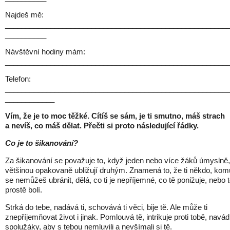
Najdeš mě:
______________________________________________________
__________
Návštěvní hodiny mám:
______________________________________________________
Telefon:
______________________________________________________
____________
Vím, že je to moc těžké. Cítíš se sám, je ti smutno, máš strach
a nevíš, co máš dělat. Přečti si proto následující řádky.
Co je to šikanování?
Za šikanování se považuje to, když jeden nebo více žáků úmyslně,
většinou opakovaně ubližují druhým. Znamená to, že ti někdo, kom
se nemůžeš ubránit, dělá, co ti je nepříjemné, co tě ponižuje, nebo 
prostě bolí.
Strká do tebe, nadává ti, schovává ti věci, bije tě. Ale může ti
znepříjemňovat život i jinak. Pomlouvá tě, intrikuje proti tobě, navád
spolužáky, aby s tebou nemluvili a nevšímali si tě.