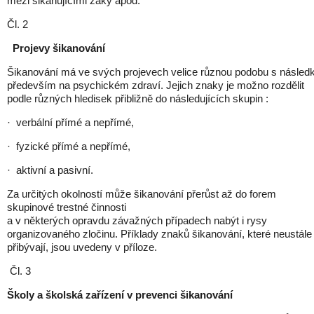
mezi šikanujícími žáky apod.
Čl. 2
Projevy šikanování
Šikanování má ve svých projevech velice různou podobu s násled
především na psychickém zdraví. Jejich znaky je možno rozdělit
podle různých hledisek přibližně do následujících skupin :
· verbální přímé a nepřímé,
· fyzické přímé a nepřímé,
· aktivní a pasivní.
Za určitých okolností může šikanování přerůst až do forem
skupinové trestné činnosti
a v některých opravdu závažných případech nabýt i rysy
organizovaného zločinu. Příklady znaků šikanování, které neustále
přibývají, jsou uvedeny v příloze.
Čl. 3
Školy a školská zařízení v prevenci šikanování