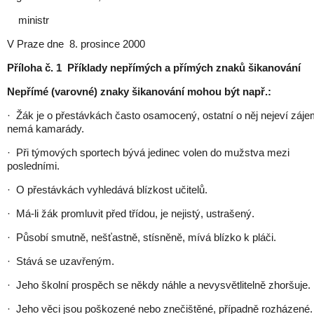
ministr
V Praze dne 8. prosince 2000
Příloha č. 1 Příklady nepřímých a přímých znaků šikanování
Nepřímé (varovné) znaky šikanování mohou být např.:
· Žák je o přestávkách často osamocený, ostatní o něj nejeví záje
nemá kamarády.
· Při týmových sportech bývá jedinec volen do mužstva mezi
posledními.
· O přestávkách vyhledává blízkost učitelů.
· Má-li žák promluvit před třídou, je nejistý, ustrašený.
· Působí smutně, nešťastně, stísněně, mívá blízko k pláči.
· Stává se uzavřeným.
· Jeho školní prospěch se někdy náhle a nevysvětlitelně zhoršuje.
· Jeho věci jsou poškozené nebo znečištěné, případně rozházené.