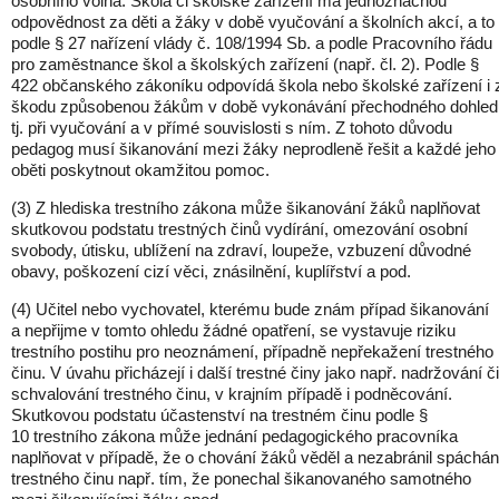
osobního volna. Škola či školské zařízení má jednoznačnou
odpovědnost za děti a žáky v době vyučování a školních akcí, a to
podle § 27 nařízení vlády č. 108/1994 Sb. a podle Pracovního řádu
pro zaměstnance škol a školských zařízení (např. čl. 2). Podle §
422 občanského zákoníku odpovídá škola nebo školské zařízení i 
škodu způsobenou žákům v době vykonávání přechodného dohled
tj. při vyučování a v přímé souvislosti s ním. Z tohoto důvodu
pedagog musí šikanování mezi žáky neprodleně řešit a každé jeho
oběti poskytnout okamžitou pomoc.
(3) Z hlediska trestního zákona může šikanování žáků naplňovat
skutkovou podstatu trestných činů vydírání, omezování osobní
svobody, útisku, ublížení na zdraví, loupeže, vzbuzení důvodné
obavy, poškození cizí věci, znásilnění, kuplířství a pod.
(4) Učitel nebo vychovatel, kterému bude znám případ šikanování
a nepřijme v tomto ohledu žádné opatření, se vystavuje riziku
trestního postihu pro neoznámení, případně nepřekažení trestného
činu. V úvahu přicházejí i další trestné činy jako např. nadržování či
schvalování trestného činu, v krajním případě i podněcování.
Skutkovou podstatu účastenství na trestném činu podle §
10 trestního zákona může jednání pedagogického pracovníka
naplňovat v případě, že o chování žáků věděl a nezabránil spáchán
trestného činu např. tím, že ponechal šikanovaného samotného