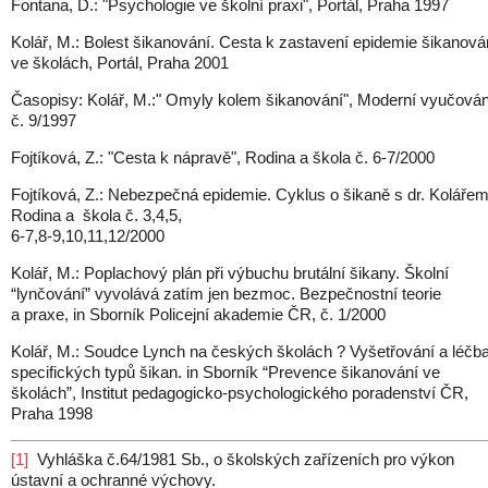
Fontana, D.: "Psychologie ve školní praxi", Portál, Praha 1997
Kolář, M.: Bolest šikanování. Cesta k zastavení epidemie šikanová
ve školách, Portál, Praha 2001
Časopisy: Kolář, M.:" Omyly kolem šikanování", Moderní vyučován
č. 9/1997
Fojtíková, Z.: "Cesta k nápravě", Rodina a škola č. 6-7/2000
Fojtíková, Z.: Nebezpečná epidemie. Cyklus o šikaně s dr. Kolářem
Rodina a škola č. 3,4,5,
6-7,8-9,10,11,12/2000
Kolář, M.: Poplachový plán při výbuchu brutální šikany. Školní
“lynčování” vyvolává zatím jen bezmoc. Bezpečnostní teorie
a praxe, in Sborník Policejní akademie ČR, č. 1/2000
Kolář, M.: Soudce Lynch na českých školách ? Vyšetřování a léčb
specifických typů šikan. in Sborník “Prevence šikanování ve
školách”, Institut pedagogicko-psychologického poradenství ČR,
Praha 1998
[1]
Vyhláška č.64/1981 Sb., o školských zařízeních pro výkon
ústavní a ochranné výchovy.