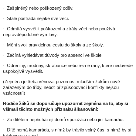
· Zašpiněný nebo poškozený oděv.
· Stále postrádá nějaké své věci.
· Odmítá vysvětlit poškození a ztráty věcí nebo používá
nepravděpodobné výmluvy.
· Mění svoji pravidelnou cestu do školy a ze školy.
· Začíná vyhledávat důvody pro absenci ve škole.
· Odřeniny, modřiny, škrábance nebo řezné rány, které nedovede
uspokojivě vysvětlit.
(Zejména je třeba věnovat pozornost mladším žákům nově
zařazeným do třídy, neboť přizpůsobovací konflikty nejsou
vzácností!)
Rodiče žáků se doporučuje upozornit zejména na to, aby si
všímali těchto možných příznaků šikanování:
· Za dítětem nepřicházejí domů spolužáci nebo jiní kamarádi.
· Dítě nemá kamaráda, s nímž by trávilo volný čas, s nímž by si
telefonovalo apod.