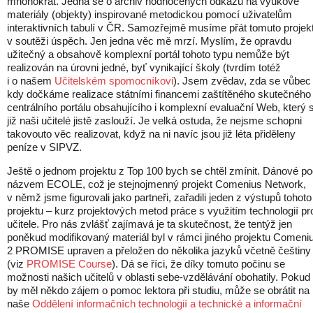
mnohokrát. Jedná se o archiv hodnocených odkazů na výukové
materiály (objekty) inspirované metodickou pomocí uživatelům
interaktivních tabulí v ČR. Samozřejmě musíme přát tomuto projek
v soutěži úspěch. Jen jedna věc mě mrzí. Myslím, že opravdu
užitečný a obsahově komplexní portál tohoto typu nemůže být
realizován na úrovni jedné, byť vynikající školy (tvrdím totéž
i o našem
Učitelském spomocníkovi
). Jsem zvědav, zda se vůbec
kdy dočkáme realizace státními financemi zaštítěného skutečného
centrálního portálu obsahujícího i komplexní evaluační Web, který s
již naši učitelé jistě zaslouží. Je velká ostuda, že nejsme schopni
takovouto věc realizovat, když na ni navíc jsou již léta přiděleny
peníze v SIPVZ.
Ještě o jednom projektu z Top 100 bych se chtěl zmínit. Dánové p
názvem ECOLE, což je stejnojmenný projekt Comenius Network,
v němž jsme figurovali jako partneři, zařadili jeden z výstupů tohoto
projektu – kurz projektových metod práce s využitím technologií pr
učitele. Pro nás zvlášť zajímavá je ta skutečnost, že tentýž jen
poněkud modifikovaný materiál byl v rámci jiného projektu Comeni
2 PROMISE upraven a přeložen do několika jazyků včetně češtiny
(viz
PROMISE Course
). Dá se říci, že díky tomuto počinu se
možnosti našich učitelů v oblasti sebe-vzdělávání obohatily. Pokud
by měl někdo zájem o pomoc lektora při studiu, může se obrátit na
naše
Oddělení informačních technologií a technické a informační