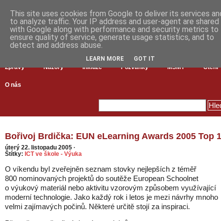
This site uses cookies from Google to deliver its services an
to analyze traffic. Your IP address and user-agent are shared
with Google along with performance and security metrics to
ensure quality of service, generate usage statistics, and to
detect and address abuse.
LEARN MORE
GOT IT
Zprávy
Názory
Inkluze
Pozvánky
MŠMT
Čtení
O nás
Bořivoj Brdička: EUN eLearning Awards 2005 Top 
úterý 22. listopadu 2005
·
Štítky:
ICT ve škole - Výuka
O víkendu byl zveřejněn seznam stovky nejlepších z téměř
800 nominovaných projektů do soutěže European Schoolnet
o výukový materiál nebo aktivitu vzorovým způsobem využívající
moderní technologie. Jako každý rok i letos je mezi návrhy mnoho
velmi zajímavých počinů. Některé určitě stojí za inspiraci.