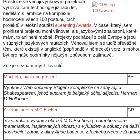
Přestože se věnuji výukovým projektům
využívajícím technologie již řadu let,
nedělám si ambice na komplexní
hodnocení všech 100 postupujících
projektů v letošní soutěži
eLearning Awards
. V čase, který jsem
prohlížení projektů mohl věnovat, a s jazykovými znalostmi, které
mám, to ani není možné. Projekty pocházejí z celé Evropy a jsou
v různých jazykových mutacích. Věnoval jsem se tudíž převážně
těm, které existují v anglické (popřípadě v německé) verzi a moho
být pro naše podmínky nějakým způsobem zajímavé.
Zde je seznam mých favoritů:
Macbeth, past and present
BE
Výukový Web doplněný Blogem komplexně se zabývající
Shakespearem, jehož autorem je belgický učitel dějepisu Herman
D`Hollander.
A virtual ode to M.C.Escher
GR
3D simulace výstavy obrazů M.C.Eschera (známého malíře
matematikou inspirovaných obrazů) s výkladem a odkazy na další
související zdroje z dílny Arise Louvrise z řeckého lycea v Zografo