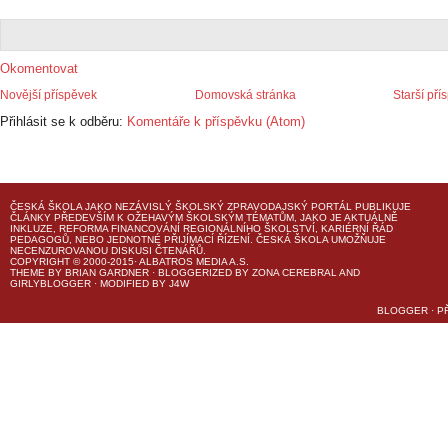
Okomentovat
Novější příspěvek
Domovská stránka
Starší pří
Přihlásit se k odběru:
Komentáře k příspěvku (Atom)
ČESKÁ ŠKOLA
JAKO NEZÁVISLÝ ŠKOLSKÝ ZPRAVODAJSKÝ PORTÁL PUBLIKUJE
ČLÁNKY PŘEDEVŠÍM K OŽEHAVÝM ŠKOLSKÝM TÉMATŮM, JAKO JE AKTUÁLNĚ
INKLUZE, REFORMA FINANCOVÁNÍ REGIONÁLNÍHO ŠKOLSTVÍ, KARIÉRNÍ ŘÁD
PEDAGOGŮ, NEBO JEDNOTNÉ PŘIJÍMACÍ ŘÍZENÍ.
ČESKÁ ŠKOLA
UMOŽŇUJE
NECENZUROVANOU DISKUSI ČTENÁŘŮ.
COPYRIGHT © 2000-2015· ALBATROS MEDIA A.S.
THEME
BY
BRIAN GARDNER
· BLOGGERIZED BY
ZONA CEREBRAL
AND
GIRLYBLOGGER
· MODIFIED BY
J4W
BLOGGER
·
P