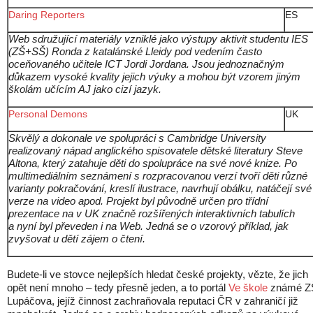
Daring Reporters
ES
Web sdružující materiály vzniklé jako výstupy aktivit studentu IES
(ZŠ+SŠ) Ronda z katalánské Lleidy pod vedením často
oceňovaného učitele ICT Jordi Jordana. Jsou jednoznačným
důkazem vysoké kvality jejich výuky a mohou být vzorem jiným
školám učícím AJ jako cizí jazyk.
Personal Demons
UK
Skvělý a dokonale ve spolupráci s Cambridge University
realizovaný nápad anglického spisovatele dětské literatury Steve
Altona, který zatahuje děti do spolupráce na své nové knize. Po
multimediálním seznámení s rozpracovanou verzí tvoří děti různé
varianty pokračování, kreslí ilustrace, navrhují obálku, natáčejí své
verze na video apod. Projekt byl původně určen pro třídní
prezentace na v UK značně rozšířených interaktivních tabulích
a nyní byl převeden i na Web. Jedná se o vzorový příklad, jak
zvyšovat u dětí zájem o čtení.
Budete-li ve stovce nejlepších hledat české projekty, vězte, že jich
opět není mnoho – tedy přesně jeden, a to portál
Ve škole
známé Z
Lupáčova, jejíž činnost zachraňovala reputaci ČR v zahraničí již