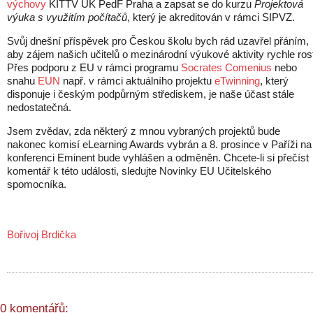
výchovy
KITTV UK PedF Praha a zapsat se do kurzu
Projektová
výuka s využitím počítačů
, který je akreditován v rámci SIPVZ.
Svůj dnešní příspěvek pro Českou školu bych rád uzavřel přáním,
aby zájem našich učitelů o mezinárodní výukové aktivity rychle rost
Přes podporu z EU v rámci programu
Socrates Comenius
nebo
snahu
EUN
např. v rámci aktuálního projektu
eTwinning
, který
disponuje i českým podpůrným střediskem, je naše účast stále
nedostatečná.
Jsem zvědav, zda některý z mnou vybraných projektů bude
nakonec komisí eLearning Awards vybrán a 8. prosince v Paříži na
konferenci Eminent bude vyhlášen a odměněn. Chcete-li si přečíst
komentář k této události, sledujte Novinky EU Učitelského
spomocníka.
Bořivoj Brdička
0 komentářů: