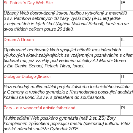
St. Patrick`s Day Web Site
IE
Úžasný Web doprovázený irskou hudbou vytvořený z materiálů
o sv. Patrikovi sebraných 10 žáky vyšší třídy (9-11 let) jedné
z nejmenších irských škol (Aghina National School), která má ve
dvou třídách celkem pouze 20 žáků.
Dream A Dream
IL
Opakovaně oceňovaný Web spojující několik mezinárodních
výukových aktivit zabývajících se vzájemným poznáváním s cíle
budovat mír, jež vznikly pod vedením učitelky AJ Marshi Goren
z Ein Ganim School, Petach Tikva, Israel.
Dialogue-Dialogo-Диалог
IT
Pozoruhodný multimediální projekt italského technického institutu
z Gemony a ruského gymnázia z Krasnodarska popisující anabázi
kozáku na konci 2.sv.v. s přesahem do současnosti.
Žory - our wonderful artistic fatherland
PL
Multimediální Web polského gymnázia (náš 2.st. ZŠ) Žory
komplexním způsobem popisující místní (slezskou) kulturu. Vítěz
polské národní soutěže Cyberfair 2005.