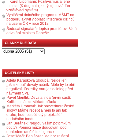
Karel Lippmann: Pozitivismus a jeho
meze (K dogmatu, kterým je ovládán
vzdělávací systém)
Vyhlášení dotačního programu MŠMT na
podporu aktivit v oblasti integrace cizinců
na území ČR v roce 2012
Šedesát signatářů dopisu premiérovi žádá
odvolání ministra Dobeše
ČLÁNKY DLE DATA
UČITELSKÉ LISTY
Adéla Karásková Skoupá: Nejde jen
„ušmiknout“ devátý ročník. Mělo by to obří
negativní důsledky, varuje sociolog před
návrhem SPD
Pavel Mentlík: Devátá třída (první část):
Kolik let má mít základní škola
Markéta Hronová: Jak pozvednout české
školy? Máme recept a není to ani tak
drahé, hodnotí pětiletý projekt šéf
nadačního fondu
Jan Beránek: Nejdou vašim potomkům
počty? Pomoci může doučování pod
dohledem umělé inteligence
Josef Mačí: Babiš vrací do hry zrušení