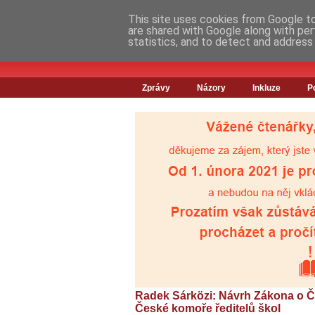
This site uses cookies from Google to 
are shared with Google along with per
statistics, and to detect and address
Zprávy
Názory
Inkluze
P
Radek Sárközi: Návrh Zákona o 
České komoře ředitelů škol