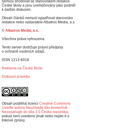
nemusí shodovat se stanoviskem redakce
České školy a jsou uveřejňovány jako podnět
k dalším diskusím.
Obsah článků nemusí vyjadřovat stanovisko
redakce nebo vydavatele Albatros Media, a.s.
©
Albatros Media, a.s.
Všechna práva vyhrazena.
Tento server dodržuje právní předpisy
o ochraně osobních údajů.
ISSN 1213-6018
Reklama na České škole
Diskusní pravidla
Obsah podléhá licenci
Creative Commons
Uveďte autora-Neužívejte dílo komerčně-
Nezasahujte do díla 3.0 Česká republika
,
p
okud není uvedeno jinak nebo nejde-li o
tiskové zprávy.