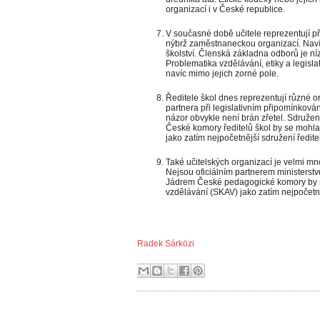
organizací i v České republice.
V současné době učitele reprezentují př
nýbrž zaměstnaneckou organizací. Naví
školství. Členská základna odborů je ní
Problematika vzdělávání, etiky a legisl
navíc mimo jejich zorné pole.
Ředitele škol dnes reprezentují různé or
partnera při legislativním připomínkován
názor obvykle není brán zřetel. Sdružení
České komory ředitelů škol by se mohla
jako zatím nejpočetnější sdružení ředite
Také učitelských organizací je velmi mno
Nejsou oficiálním partnerem ministerstvu
Jádrem České pedagogické komory by se
vzdělávání (SKAV) jako zatím nejpočet
Radek Sárközi