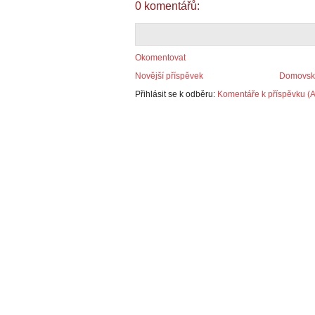
0 komentářů:
Okomentovat
Novější příspěvek
Domovská
Přihlásit se k odběru:
Komentáře k příspěvku (