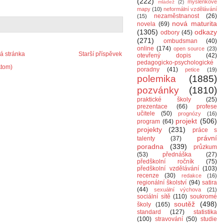
(222)
myšlenkové
mládež
(2)
mapy
(10)
neformální vzdělávání
nezaměstnanost
(26)
(15)
nová maturita
novela
(69)
(1305)
odkazy
odbory
(45)
(271)
ombudsman
(40)
online
(174)
open source
(23)
 stránka
Starší příspěvek
otevřený dopis
(42)
pedagogicko-psychologické
Atom)
poradny
(41)
petice
(19)
polemika
(1885)
pozvánky
(1810)
praktické školy
(25)
prezentace
(66)
profese
učitele
(50)
prognózy
(16)
projekt
(506)
program
(64)
projekty
(231)
práce s
právní
talenty
(37)
poradna
(339)
průzkum
(53)
přednáška
(27)
předškolní ročník
(75)
předškolní vzdělávání
(103)
recenze
(30)
redakce
(16)
regionální školství
(94)
satira
(44)
sexuální výchova
(21)
sociální sítě
(110)
soukromé
soutěž
(498)
školy
(165)
standard
(127)
statistika
(100)
stravování
(50)
studie