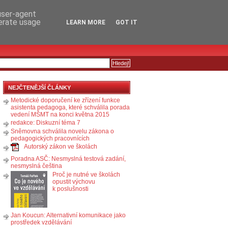
RSS
KOMENTÁŘE
 user-agent
nerate usage
LEARN MORE
GOT IT
NEJČTENĚJŠÍ ČLÁNKY
Metodické doporučení ke zřízení funkce
asistenta pedagoga, které schválila porada
vedení MŠMT na konci května 2015
redakce: Diskuzní téma 7
Sněmovna schválila novelu zákona o
pedagogických pracovnících
Autorský zákon ve školách
Poradna ASČ: Nesmyslná testová zadání,
nesmyslná čeština
Proč je nutné ve školách
opustit výchovu
k poslušnosti
Jan Koucun: Alternativní komunikace jako
prostředek vzdělávání