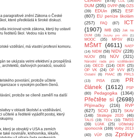
CERMAT
(578)
CLIL
(18)
DUM
(205)
DVPP
(59)
DZS
EDUin
(852)
ESF
(39)
la paragrafové znění Zákona o České
(807)
EU peníze školám
l, které předkládá k široké diskuzi.
ICT
(257)
FAQ
(87)
(1907)
dla iniciovat vznik zákona, který by ustavil
IWB
(32)
Jak na
ředitelů škol. Vedou nás k tomu
DUM
(16)
Jazyky pro děti
(1)
MOOC
(35)
MPSV
(61)
MŠMT
(4611)
NAEP
olské vzdělání, má vlastní profesní komoru.
NIDV
(228)
NIDM
(58)
(14)
NÚV
(321)
NÚOV
(55)
án se ukázala velmi efektivní a prospěšná
Národní rada pro vzdělávání
ů, architektů, daňových poradců, soudců
OECD
(114)
OER
(25)
(16)
OP VK
(24)
OP VVV
(67)
Ostatní
(6)
PIAAC
(8)
PIRLS
PR
telského povolání, protože učitele
PISA
(119)
(13)
 organizace s vysokým počtem členů.
článek
(1612)
PSP
Pedagogika
(1364)
(80)
lávání, protože se cíleně zaměří na další
Přečtěte si
(2698)
Přijímačky
(216)
RVP
lativy v oblasti školství a vzdělávání,
(627)
SCIO
(317)
SKAV
učitelé a ředitelé vyjádřit postoj, který
(148)
Strategie 2020
(46)
skupiny.
TIMSS
TALIS
(19)
TEDx
(10)
(39)
UJAK
(25)
Učitelský
spomocník
(169)
Volby 2013
, který je obvyklý v USA a zemích
Zprávy
le také novináře, knihovníka, lékaře,
(40)
VÚP
(53)
 obdoby už přijala řada profesních