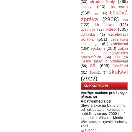
střední školy
(369)
(33)
testování
tablety
(113)
tisková
(568)
tipy
(16)
zpráva
(2808)
top
(122)
trh práce
(156)
video
(685)
učebnice
(39)
vzdělávací
vyhláška
(41)
politika
(551)
vzdělávací
technologie
(61)
vzdělávání
výzkum
(283)
(184)
zákon
o pedagogických
pracovnících
(64)
ÚIV
(3)
Česko mluví o vzdělávání
ČŠI
(699)
(58)
čtenářství
školství
(31)
Škola21
(3)
(2922)
KNIHKUPECTVÍ
Využijte nabídku pro školy a
učitele od
Albatrosmedia.cz!
Slevy a akce na knihy přímo
od nakladatele. Kompletní
nabídka více než 7000 titulů
z produkce Albatros Media.
Vše skladem, rychlé dodávky
zboží.
E-shop