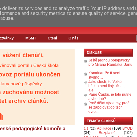
deliver its services and to analyze traffic. Your IP address and
formance and security metrics to ensure quality of service, ge
 abuse.
ozvánky
MŠMT
Čtení
O nás
DISKUSE
Ještě jednou polopaticky
pro Milana Randáka, Janu
...
Komárku, že ti není
stydno....
Jaké štěstí, že Velké
břicho není líný učitel,
ale...
Pane Čapku, je toto nutné
a vhodné?
Proč dělat výzkumy, proč
se zapojovat do těch
evro...
TÉMATA ČLÁNKŮ
České pedagogické komoře a
Aplikace
(109)
BYOD
1:1
(22)
(34)
Bezplatně
(102)