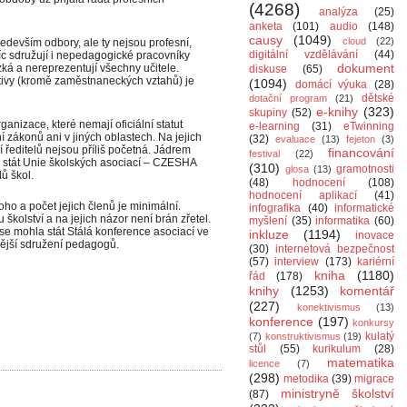
(4268)
analýza
(25)
anketa
(101)
audio
(148)
causy
(1049)
cloud
(22)
edevším odbory, ale ty nejsou profesní,
digitální vzdělávání
(44)
c sdružují i nepedagogické pracovníky
dokument
zká a nereprezentují všechny učitele.
diskuse
(65)
ativy (kromě zaměstnaneckých vztahů) je
(1094)
domácí výuka
(28)
dětské
dotační program
(21)
e-knihy
(323)
skupiny
(52)
ganizace, které nemají oficiální statut
e-learning
(31)
eTwinning
í zákonů ani v jiných oblastech. Na jejich
(32)
evaluace
(13)
fejeton
(3)
 ředitelů nejsou příliš početná. Jádrem
financování
festival
(22)
 stát Unie školských asociací – CZESHA
(310)
gramotnosti
glosa
(13)
lů škol.
(48)
hodnocení
(108)
hodnocení aplikací
(41)
ho a počet jejich členů je minimální.
infografika
(40)
informatické
 školství a na jejich názor není brán zřetel.
myšlení
(35)
informatika
(60)
 mohla stát Stálá konference asociací ve
inkluze
(1194)
inovace
nější sdružení pedagogů.
(30)
internetová bezpečnost
(57)
interview
(173)
kariérní
kniha
(1180)
řád
(178)
knihy
(1253)
komentář
(227)
konektivismus
(13)
konference
(197)
konkursy
kulatý
(7)
konstruktivismus
(19)
stůl
(55)
kurikulum
(28)
matematika
licence
(7)
(298)
metodika
(39)
migrace
ministryně školství
(87)