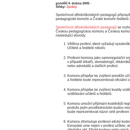
pondělí 4. dubna 2005
·
Štítky:
Zprávy
Společnost středoškolských pedagogů připravi
pedagogické komoře a České komoře ředitelů ško
Společnost středoškolských pedagogů
se rozho
Českou pedagogickou komoru a Českou komoru 
následující důvody:
Většina profesí, které vyžadují vysokošk
Učitelé a ředitelé nikoliv.
Profesní komora jako samoregulační org
v případě lékařů, stomatologů, lékárník
nebo advokátů a dalších profesí.
Komora přispěje ke zvýšení prestiže uči
a ředitele bude reprezentovat oficiální
Komora přispěje ke zvýšení kvality vzdě
vzdělávání učitelů a ředitelů.
Komora umožní přijímání kvalitnější legis
protože jejím prostřednictvím budou moci 
bude reprezentovat názor celé profesní 
Komora zformuluje profesní etický kodex
Evropské unie nejen v profesi učitele, a
úředníka atd. Etické kodexy nebo jejich