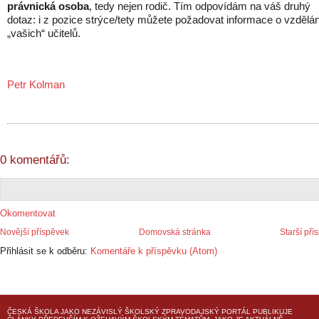
právnická osoba
, tedy nejen rodič. Tím odpovídám na váš druhý
dotaz: i z pozice strýce/tety můžete požadovat informace o vzdělán
„vašich“ učitelů.
Petr Kolman
0 komentářů:
Okomentovat
Novější příspěvek
Domovská stránka
Starší pří
Přihlásit se k odběru:
Komentáře k příspěvku (Atom)
ČESKÁ ŠKOLA
JAKO NEZÁVISLÝ ŠKOLSKÝ ZPRAVODAJSKÝ PORTÁL PUBLIKUJE