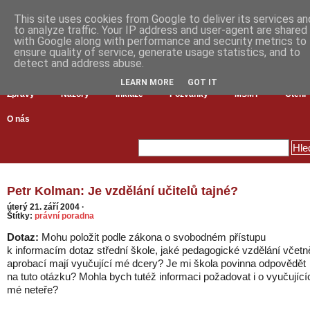
This site uses cookies from Google to deliver its services an
to analyze traffic. Your IP address and user-agent are shared
with Google along with performance and security metrics to
ensure quality of service, generate usage statistics, and to
detect and address abuse.
LEARN MORE
GOT IT
Zprávy
Názory
Inkluze
Pozvánky
MŠMT
Čtení
O nás
Petr Kolman: Je vzdělání učitelů tajné?
úterý 21. září 2004
·
Štítky:
právní poradna
Dotaz:
Mohu položit podle zákona o svobodném přístupu
k informacím dotaz střední škole, jaké pedagogické vzdělání včetn
aprobací mají vyučující mé dcery? Je mi škola povinna odpovědět
na tuto otázku? Mohla bych tutéž informaci požadovat i o vyučující
mé neteře?