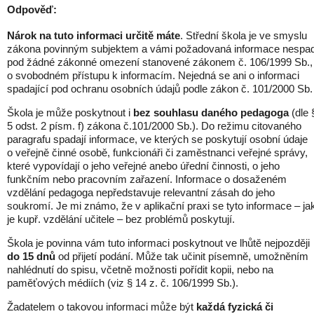
Odpověď:
Nárok na tuto informaci určitě máte
. Střední škola je ve smyslu
zákona povinným subjektem a vámi požadovaná informace nespa
pod žádné zákonné omezení stanovené zákonem č. 106/1999 Sb.,
o svobodném přístupu k informacím. Nejedná se ani o informaci
spadající pod ochranu osobních údajů podle zákon č. 101/2000 Sb.
Škola je může poskytnout i
bez souhlasu daného pedagoga
(dle 
5 odst. 2 písm. f) zákona č.101/2000 Sb.). Do režimu citovaného
paragrafu spadají informace, ve kterých se poskytují osobní údaje
o veřejně činné osobě, funkcionáři či zaměstnanci veřejné správy,
které vypovídají o jeho veřejné anebo úřední činnosti, o jeho
funkčním nebo pracovním zařazení. Informace o dosaženém
vzdělání pedagoga nepředstavuje relevantní zásah do jeho
soukromí. Je mi známo, že v aplikační praxi se tyto informace – ja
je kupř. vzdělání učitele – bez problémů poskytují.
Škola je povinna vám tuto informaci poskytnout ve lhůtě nejpozději
do 15 dnů
od přijetí podání. Může tak učinit písemně, umožněním
nahlédnutí do spisu, včetně možnosti pořídit kopii, nebo na
paměťových médiích (viz § 14 z. č. 106/1999 Sb.).
Žadatelem o takovou informaci může být
každá fyzická či