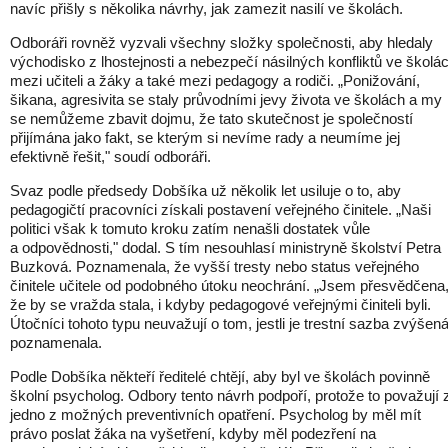
navíc přišly s několika návrhy, jak zamezit nasilí ve školách.
Odboráři rovněž vyzvali všechny složky společnosti, aby hledaly
východisko z lhostejnosti a nebezpečí násilných konfliktů ve školá
mezi učiteli a žáky a také mezi pedagogy a rodiči. „Ponižování,
šikana, agresivita se staly průvodními jevy života ve školách a my
se nemůžeme zbavit dojmu, že tato skutečnost je společností
přijímána jako fakt, se kterým si nevíme rady a neumíme jej
efektivně řešit," soudí odboráři.
Svaz podle předsedy Dobšíka už několik let usiluje o to, aby
pedagogičtí pracovníci získali postavení veřejného činitele. „Naši
politici však k tomuto kroku zatím nenašli dostatek vůle
a odpovědnosti," dodal. S tím nesouhlasí ministryně školství Petra
Buzková. Poznamenala, že vyšší tresty nebo status veřejného
činitele učitele od podobného útoku neochrání. „Jsem přesvědčena
že by se vražda stala, i kdyby pedagogové veřejnými činiteli byli.
Útočníci tohoto typu neuvažují o tom, jestli je trestní sazba zvýšená
poznamenala.
Podle Dobšíka někteří ředitelé chtějí, aby byl ve školách povinně
školní psycholog. Odbory tento návrh podpoří, protože to považují 
jedno z možných preventivních opatření. Psycholog by měl mít
právo poslat žáka na vyšetření, kdyby měl podezření na