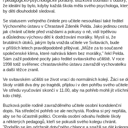
i pedagogicko-psychologické poradny. Buzková souhlasí s odbory,
že ideální by bylo, kdyby každá škola měla svého psychologa, kter
by děti dlouhodobě sledoval.
Se statusem veřejného činitele pro učitele nesouhlasí také ředitel
Výchovného ústavu v Chrastavě Zdeněk Pelda. Jako jedinou cestu
jak chránit učitele před vraždami a pokusy o ně, vidí trpělivou
a důslednou výchovu dětí k dodržování morálky. Myslí si, že
brutálních útoků, jakým byla vražda učitele ve Svitavách, bude
v příštích letech pravděpodobně přibývat. „Může za to současné
společenské klima, které nahrává lidem bez morálky," řekl Pelda.
Sám zažil podobné pocity jako ředitel svitavského učiliště. V roce
1998 totiž svěřenec chrastavského ústavu zavraždil vychovatelku
a další těžce zranil.
Ve svitavském učilišti se život vrací do normálních kolejí. Žáci se d
školy vrátili dva dny po tragédii, přijdou i v den pohřbu svého učitele
Ve středu vyučování skončí v 11.00, aby na pohřeb mohli jít všichni
kdo chtějí.
Buzková pošle rodině zavražděného učitele osobní kondolenční
dopis. Na středeční pohřeb se ale nechystá. Rodina si prý nepřála,
aby se ho účastnili politici. Ocenila osobní odvahu ředitele školy
a některých pedagogů, kteří se pokusili svého kolegu chránit.
"Podařilo se jim odzbrojit dotyčného chlapce a snažili se dát kolego