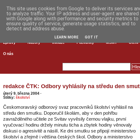
This site uses cookies from Google to deliver its services an
to analyze traffic. Your IP address and user-agent are shared
with Google along with performance and security metrics to
ensure quality of service, generate usage statistics, and to
detect and address abuse.
LEARN MORE
GOT IT
Zprávy
Názory
Inkluze
Pozvánky
MŠMT
Čtení
O nás
redakce ČTK: Odbory vyhlásily na středu den smu
úterý 9. března 2004
·
Štítky:
školství
Českomoravský odborový svaz pracovníků školství vyhlásil na
středu den smutku. Doporučil školám, aby v den pohřbu
zavražděného učitele ze Svitav vyvěsily černou vlajku, první
vyučovací hodinu držely minutu ticha a zbytek hodiny věnovaly
diskusi o agresivitě a násilí. Ke dni smutku se připojí ministerstvo
školství a zřejmě i většina českých škol. Odbory a ministerstvo