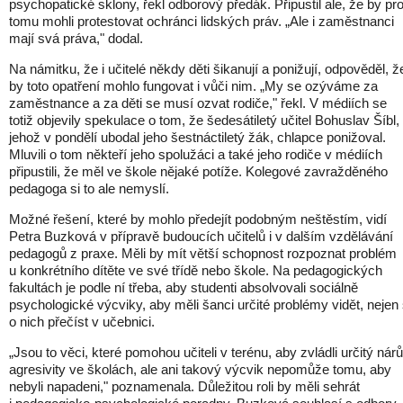
psychopatické sklony, řekl odborový předák. Připustil ale, že by pro
tomu mohli protestovat ochránci lidských práv. „Ale i zaměstnanci
mají svá práva," dodal.
Na námitku, že i učitelé někdy děti šikanují a ponižují, odpověděl, ž
by toto opatření mohlo fungovat i vůči nim. „My se ozýváme za
zaměstnance a za děti se musí ozvat rodiče," řekl. V médiích se
totiž objevily spekulace o tom, že šedesátiletý učitel Bohuslav Šíbl,
jehož v pondělí ubodal jeho šestnáctiletý žák, chlapce ponižoval.
Mluvili o tom někteří jeho spolužáci a také jeho rodiče v médiích
připustili, že měl ve škole nějaké potíže. Kolegové zavražděného
pedagoga si to ale nemyslí.
Možné řešení, které by mohlo předejít podobným neštěstím, vidí
Petra Buzková v přípravě budoucích učitelů i v dalším vzdělávání
pedagogů z praxe. Měli by mít větší schopnost rozpoznat problém
u konkrétního dítěte ve své třídě nebo škole. Na pedagogických
fakultách je podle ní třeba, aby studenti absolvovali sociálně
psychologické výcviky, aby měli šanci určité problémy vidět, nejen 
o nich přečíst v učebnici.
„Jsou to věci, které pomohou učiteli v terénu, aby zvládli určitý nárů
agresivity ve školách, ale ani takový výcvik nepomůže tomu, aby
nebyli napadeni," poznamenala. Důležitou roli by měli sehrát