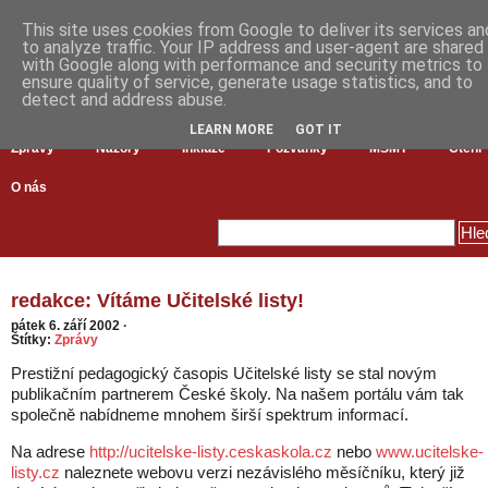
This site uses cookies from Google to deliver its services an
to analyze traffic. Your IP address and user-agent are shared
with Google along with performance and security metrics to
ensure quality of service, generate usage statistics, and to
detect and address abuse.
LEARN MORE
GOT IT
Zprávy
Názory
Inkluze
Pozvánky
MŠMT
Čtení
O nás
redakce: Vítáme Učitelské listy!
pátek 6. září 2002
·
Štítky:
Zprávy
Prestižní pedagogický časopis Učitelské listy se stal novým
publikačním partnerem České školy. Na našem portálu vám tak
společně nabídneme mnohem širší spektrum informací.
Na adrese
http://ucitelske-listy.ceskaskola.cz
nebo
www.ucitelske-
listy.cz
naleznete webovu verzi nezávislého měsíčníku, který již