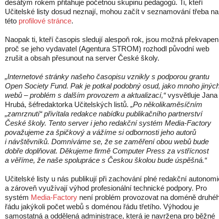
desátým rokem přitahuje početnou skupinu pedagogů. Ti, kteří
Učitelské listy dosud neznají, mohou začít v seznamování třeba na
této
profilové stránce
.
Naopak ti, kteří časopis sledují alespoň rok, jsou možná překvapeni
proč se jeho vydavatel (Agentura STROM) rozhodl původní web
zrušit a obsah přesunout na server České školy.
„Internetové stránky našeho časopisu vznikly s podporou grantu
Open Society Fund. Pak je potkal podobný osud, jako mnoho jinýc
webů – problém s dalším provozem a aktualizací,“
vysvětluje Jana
Hrubá, šéfredaktorka Učitelských listů.
„Po několikaměsíčním
„zamrznutí“ přivítala redakce nabídku publikačního partnerství
České školy. Tento server i jeho redakční systém Media-Factory
považujeme za špičkový a vážíme si odbornosti jeho autorů
i návštěvníků. Domníváme se, že se zaměření obou webů bude
dobře doplňovat. Děkujeme firmě Computer Press za vstřícnost
a věříme, že naše spolupráce s Českou školou bude úspěšná.“
Učitelské listy u nás publikují při zachování plné redakční autonomi
a zároveň využívají výhod profesionální technické podpory. Pro
systém
Media-Factory
není problém provozovat na doméně druhé
řádu jakýkoli počet webů s doménou řádu třetího. Výhodou je
samostatná a oddělená administrace, která je navržena pro běžné