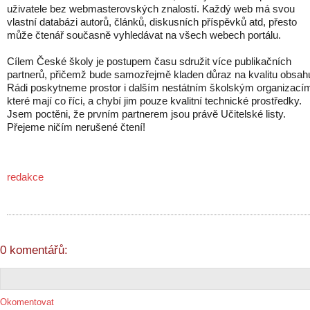
uživatele bez webmasterovských znalostí. Každý web má svou
vlastní databázi autorů, článků, diskusních příspěvků atd, přesto
může čtenář současně vyhledávat na všech webech portálu.
Cílem České školy je postupem času sdružit více publikačních
partnerů, přičemž bude samozřejmě kladen důraz na kvalitu obsah
Rádi poskytneme prostor i dalším nestátním školským organizací
které mají co říci, a chybí jim pouze kvalitní technické prostředky.
Jsem poctěni, že prvním partnerem jsou právě Učitelské listy.
Přejeme ničím nerušené čtení!
redakce
0 komentářů:
Okomentovat