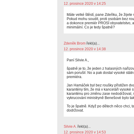
12. prosince 2020 v 14:25
Máte velké štěstí, pane Zdeňku, že žijete 
Pokud mohu soudit, proti osobám bez rou
a dokonce premiér PROSÍ obyvatelstvo, a
minimální. Co je tedy špatně?
Zdeněk Brom
řekl(a)...
12. prosince 2020 v 14:38
Paní Silvie A.,
špatně je to, že jeden z halasných nařizo
sám porušil. No a pak dostal vysoké stát
premiéra.
Jan Hamáček byl bez roušky přistižen dvak
karantény tím, že má v kanceláři vysoké 
karanténu pro změnu zase nedodržoval, 
vykrucování ministryně Benešové bylo ta
To je špatně. Když po dětech něco chci, 
dodržovat.
Silvie A.
řekl(a)...
12. prosince 2020 v 14:53