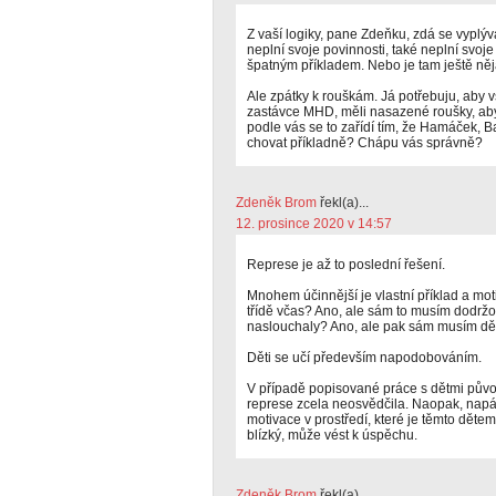
Z vaší logiky, pane Zdeňku, zdá se vyplývat
neplní svoje povinnosti, také neplní svoj
špatným příkladem. Nebo je tam ještě něj
Ale zpátky k rouškám. Já potřebuju, aby 
zastávce MHD, měli nasazené roušky, aby 
podle vás se to zařídí tím, že Hamáček,
chovat příkladně? Chápu vás správně?
Zdeněk Brom
řekl(a)...
12. prosince 2020 v 14:57
Represe je až to poslední řešení.
Mnohem účinnější je vlastní příklad a mot
třídě včas? Ano, ale sám to musím dodržov
naslouchaly? Ano, ale pak sám musím dě
Děti se učí především napodobováním.
V případě popisované práce s dětmi pův
represe zcela neosvědčila. Naopak, napác
motivace v prostředí, které je těmto dětem 
blízký, může vést k úspěchu.
Zdeněk Brom
řekl(a)...