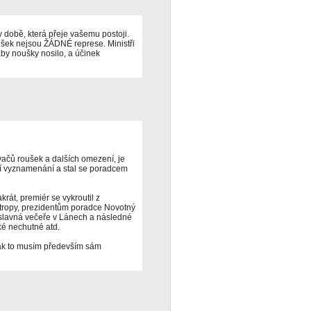
v době, která přeje vašemu postoji.
šek nejsou ŽÁDNÉ represe. Ministři
by noušky nosilo, a účinek
vačů roušek a dalších omezení, je
ní vyznamenání a stal se poradcem
rát, premiér se vykroutil z
stropy, prezidentům poradce Novotný
slavná večeře v Lánech a následné
ké nechutné atd.
tak to musím především sám