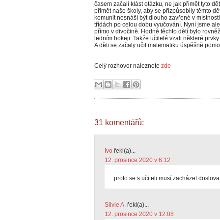
časem začali klást otázku, ne jak přimět tyto dě
přimět naše školy, aby se přizpůsobily těmto d
komunit nesnáší být dlouho zavřené v místnosti. 
třídách po celou dobu vyučování. Nyní jsme ale
přímo v divočině. Hodně těchto dětí bylo rovněž
ledním hokeji. Takže učitelé vzali některé prvky
A děti se začaly učit matematiku úspěšně pomo
Celý rozhovor naleznete
zde
31 komentářů:
Ivo
řekl(a)...
12. prosince 2020 v 6:12
...proto se s učiteli musí zacházet doslova 
Silvie A.
řekl(a)...
12. prosince 2020 v 12:08