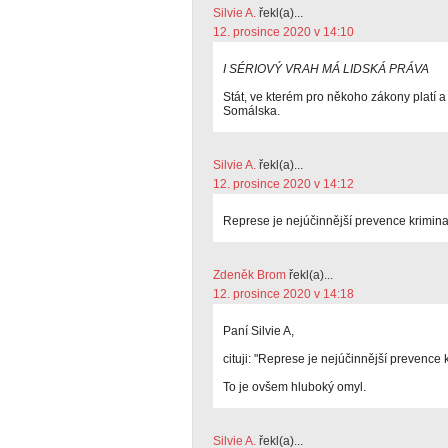
Silvie A.
řekl(a)...
12. prosince 2020 v 14:10
I SÉRIOVÝ VRAH MÁ LIDSKÁ PRÁVA
Stát, ve kterém pro někoho zákony platí a
Somálska.
Silvie A.
řekl(a)...
12. prosince 2020 v 14:12
Represe je nejúčinnější prevence kriminal
Zdeněk Brom
řekl(a)...
12. prosince 2020 v 14:18
Paní Silvie A,
cituji: "Represe je nejúčinnější prevence k
To je ovšem hluboký omyl.
Silvie A.
řekl(a)...