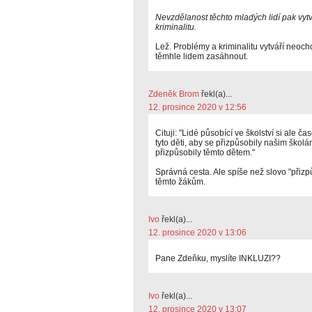
Nevzdělanost těchto mladých lidí pak vytv
kriminalitu.
Lež. Problémy a kriminalitu vytváří neochot
těmhle lidem zasáhnout.
Zdeněk Brom
řekl(a)...
12. prosince 2020 v 12:56
Cituji: "Lidé působící ve školství si ale ča
tyto děti, aby se přizpůsobily našim školá
přizpůsobily těmto dětem."
Správná cesta. Ale spíše než slovo "přizp
těmto žákům.
Ivo
řekl(a)...
12. prosince 2020 v 13:06
Pane Zdeňku, myslíte INKLUZI??
Ivo
řekl(a)...
12. prosince 2020 v 13:07