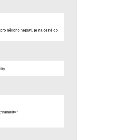
 pro někoho neplatí, je na cestě do
ity.
riminality."