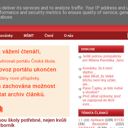
deliver its services and to analyze traffic. Your IP address and
formance and security metrics to ensure quality of service, ge
 abuse.
ozvánky
MŠMT
Čtení
O nás
DISKUSE
Ještě jednou polopaticky
pro Milana Randáka, Janu
...
Komárku, že ti není
stydno....
Jaké štěstí, že Velké
břicho není líný učitel,
ale...
Pane Čapku, je toto nutné
a vhodné?
Proč dělat výzkumy, proč
se zapojovat do těch
evro...
TÉMATA ČLÁNKŮ
sou školy potřebné, nejen kvůli
Aplikace
(109)
BYOD
1:1
(22)
(34)
Bezplatně
(102)
dborník