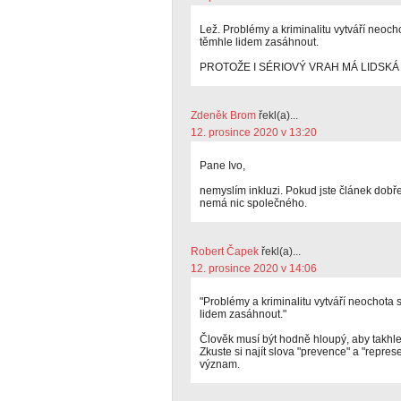
Lež. Problémy a kriminalitu vytváří neochot
těmhle lidem zasáhnout.
PROTOŽE I SÉRIOVÝ VRAH MÁ LIDSKÁ
Zdeněk Brom
řekl(a)...
12. prosince 2020 v 13:20
Pane Ivo,
nemyslím inkluzi. Pokud jste článek dobře 
nemá nic společného.
Robert Čapek
řekl(a)...
12. prosince 2020 v 14:06
"Problémy a kriminalitu vytváří neochota st
lidem zasáhnout."
Člověk musí být hodně hloupý, aby takhle
Zkuste si najít slova "prevence" a "repres
význam.