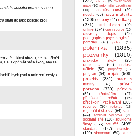
(222)
myšlenkové
mládež
(2)
mapy
(10)
neformální vzdělávání
áří další sociální problémy nebo
nezaměstnanost
(26)
(15)
nová maturita
novela
(69)
(1305)
odkazy
odbory
(45)
a státu (to jako policie) proti
(271)
ombudsman
(40)
online
(174)
open source
(23)
otevřený dopis
(42)
pedagogicko-psychologické
poradny
(41)
petice
(19)
polemika
(1885)
pozvánky
(1810)
sem začali klást otázku, ne jak přimět
praktické školy
(25)
m, ale jak přimět naše školy, aby se
prezentace
(66)
profese
učitele
(50)
prognózy
(16)
projekt
(506)
program
(64)
ůsobit" bych psal o nalezení cesty k
projekty
(231)
práce s
právní
talenty
(37)
poradna
(339)
průzkum
(53)
přednáška
(27)
předškolní ročník
(75)
předškolní vzdělávání
(103)
recenze
(30)
redakce
(16)
regionální školství
(94)
satira
(44)
sexuální výchova
(21)
sociální sítě
(110)
soukromé
soutěž
(498)
školy
(165)
standard
(127)
statistika
(100)
stravování
(50)
studie