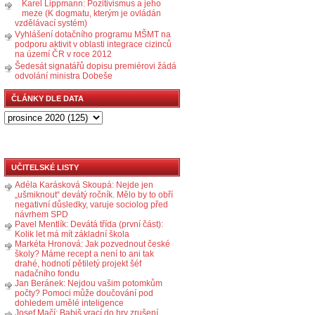
Karel Lippmann: Pozitivismus a jeho
meze (K dogmatu, kterým je ovládán
vzdělávací systém)
Vyhlášení dotačního programu MŠMT na
podporu aktivit v oblasti integrace cizinců
na území ČR v roce 2012
Šedesát signatářů dopisu premiérovi žádá
odvolání ministra Dobeše
ČLÁNKY DLE DATA
UČITELSKÉ LISTY
Adéla Karásková Skoupá: Nejde jen
„ušmiknout“ devátý ročník. Mělo by to obří
negativní důsledky, varuje sociolog před
návrhem SPD
Pavel Mentlík: Devátá třída (první část):
Kolik let má mít základní škola
Markéta Hronová: Jak pozvednout české
školy? Máme recept a není to ani tak
drahé, hodnotí pětiletý projekt šéf
nadačního fondu
Jan Beránek: Nejdou vašim potomkům
počty? Pomoci může doučování pod
dohledem umělé inteligence
Josef Mačí: Babiš vrací do hry zrušení