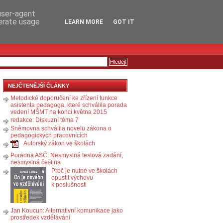
RSS
KOMENTÁŘE
 user-agent
nerate usage
LEARN MORE
GOT IT
NEJČTENĚJŠÍ ČLÁNKY
Metodické doporučení ke zřízení funkce
asistenta pedagoga, které schválila porada
vedení MŠMT na konci května 2015
redakce: Diskuzní téma 7
Sněmovna schválila novelu zákona o
pedagogických pracovnících
Autorský zákon ve školách
Poradna ASČ: Nesmyslná testová zadání,
nesmyslná čeština
Proč je nutné ve školách
opustit výchovu
k poslušnosti
Jan Koucun: Alternativní komunikace jako
prostředek vzdělávání