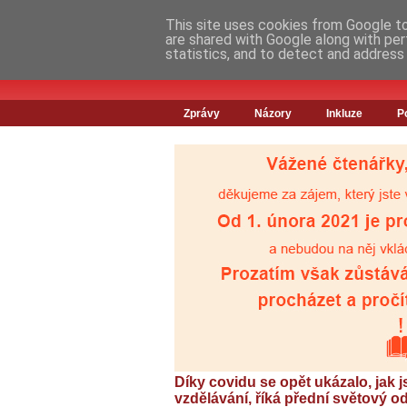
This site uses cookies from Google to 
are shared with Google along with per
statistics, and to detect and address
Zprávy
Názory
Inkluze
P
Díky covidu se opět ukázalo, jak j
vzdělávání, říká přední světový o