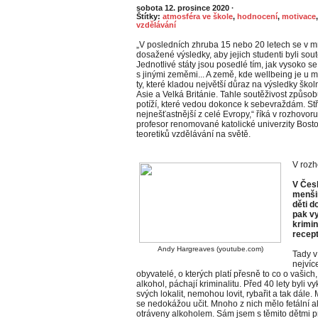
sobota 12. prosince 2020
·
Štítky:
atmosféra ve škole
,
hodnocení
,
motivace
vzdělávání
„V posledních zhruba 15 nebo 20 letech se v m
dosažené výsledky, aby jejich studenti byli sou
Jednotlivé státy jsou posedlé tím, jak vysoko s
s jinými zeměmi... A země, kde wellbeing je u m
ty, které kladou největší důraz na výsledky ško
Asie a Velká Británie. Tahle soutěživost způso
potíží, které vedou dokonce k sebevraždám. Stře
nejnešťastnější z celé Evropy,“ říká v rozhov
profesor renomované katolické univerzity Bost
teoretiků vzdělávání na světě.
V rozh
V Čes
menšin
děti d
pak vy
krimin
recept
Andy Hargreaves (youtube.com)
Tady v
nejvíc
obyvatelé, o kterých platí přesně to co o vašich
alkohol, páchají kriminalitu. Před 40 lety byli
svých lokalit, nemohou lovit, rybařit a tak dále.
se nedokážou učit. Mnoho z nich mělo fetální a
otráveny alkoholem. Sám jsem s těmito dětmi pra