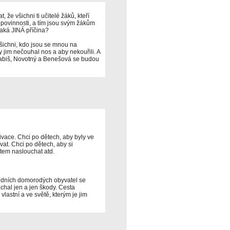
, že všichni ti učitelé žáků, kteří
e povinnosti, a tím jsou svým žákům
aká JINÁ příčina?
všichni, kdo jsou se mnou na
jim nečouhal nos a aby nekouřili. A
 Babiš, Novotný a Benešová se budou
ivace. Chci po dětech, aby byly ve
at. Chci po dětech, aby si
tem naslouchat atd.
odních domorodých obyvatel se
hal jen a jen škody. Cesta
vlastní a ve světě, kterým je jim