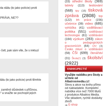
střední školy
(369)
(33)
testování
tablety
(113)
a státu (to jako policie) proti
tisková
(568)
tipy
(16)
zpráva
(2808)
top
 PRÁVA, NE??
(122)
trh práce
(156)
video
(685)
učebnice
(39)
vzdělávací
vyhláška
(41)
politika
(551)
vzdělávací
technologie
(61)
vzdělávání
výzkum
(283)
(184)
zákon
o pedagogických
pracovnících
(64)
ÚIV
(3)
Česko mluví o vzdělávání
četl, pak sám víte, že s inkluzí
ČŠI
(699)
(58)
čtenářství
školství
(31)
Škola21
(3)
(2922)
KNIHKUPECTVÍ
Využijte nabídku pro školy a
učitele od
átu (to jako policie) proti těmhle
Albatrosmedia.cz!
Slevy a akce na knihy přímo
od nakladatele. Kompletní
 zaměnil důsledek s příčinou.
nabídka více než 7000 titulů
e" a snažte se pochopit jejich
z produkce Albatros Media.
Vše skladem, rychlé dodávky
zboží.
E-shop