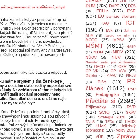
CERMAT
(578)
CLIL
(18)
DUM
(205)
DVPP
(59)
DZS
,
názory
,
nerovnost ve vzdělávání
,
smysl
EDUin
(852)
ESF
(39)
(807)
EU peníze školám
noha zemích školy až příliš zaměřují na
ICT
(257)
FAQ
(87)
těživí. Především v jazycích a matematice.
e umístí v kdejakých žebříčcích v porovnání
(1907)
IWB
(32)
Jak na
ladých lidí na nejnižším stupni, jsou přesně
DUM
(16)
Jazyky pro děti
(1)
lního zkoušení. Jsou to země jihovýchodní
MOOC
(35)
MPSV
(61)
buje u mladých lidí mnoho psychických
MŠMT
(4611)
doškolští studenti ve Velké Británii jsou
NAEP
oru pro Hospodářské nviny Andy Hargreaves,
NIDV
(228)
NIDM
(58)
(14)
on College a jeden z nejuznávanějších
NÚV
(321)
NÚOV
(55)
Národní rada pro vzdělávání
OECD
(114)
OER
(25)
(16)
OP VK
(24)
OP VVV
(67)
ovoru zazní také tato otázka a odpověď:
Ostatní
(6)
PIAAC
(8)
PIRLS
PR
ku máme problém s tím, že některé
PISA
(119)
(13)
y a sociálně slabé rodiny neposílají své
článek
(1612)
PSP
o školy. Nevzdělanost těchto mladých lidí
Pedagogika
(1364)
tváří další sociální problémy nebo
(80)
alitu. Desetiletí se na to snažíme najít
Přečtěte si
(2698)
. Co byste dělal vy?
Přijímačky
(216)
RVP
 Kanadě řešíme podobné problémy. Naší
(627)
SCIO
(317)
SKAV
e znevýhodněnou skupinou jsou původní
(148)
Strategie 2020
(46)
, českých minoritách. Berou drogy, pijí
TIMSS
TALIS
(19)
TEDx
(10)
 vykořeněni ze svých původních podmínek, ze
(39)
UJAK
(25)
Učitelský
 Mnoho učitelů si dlouho myslelo, že tyto děti
spomocník
(169)
Volby 2013
lkoholový syndrom, tedy už se narodily
Zprávy
(40)
VÚP
(53)
coval. Lidé působící ve školství si ale