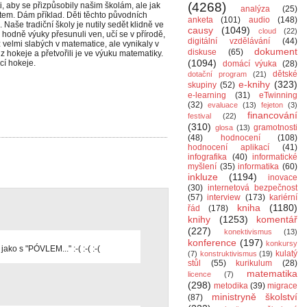
(4268)
ti, aby se přizpůsobily našim školám, ale jak
analýza
(25)
ětem. Dám příklad. Děti těchto původních
anketa
(101)
audio
(148)
Naše tradiční školy je nutily sedět klidně ve
causy
(1049)
cloud
(22)
 hodně výuky přesunuli ven, učí se v přírodě,
digitální vzdělávání
(44)
 velmi slabých v matematice, ale vynikaly v
dokument
diskuse
(65)
 z hokeje a přetvořili je ve výuku matematiky.
(1094)
cí hokeje.
domácí výuka
(28)
dětské
dotační program
(21)
e-knihy
(323)
skupiny
(52)
e-learning
(31)
eTwinning
(32)
evaluace
(13)
fejeton
(3)
financování
festival
(22)
(310)
gramotnosti
glosa
(13)
(48)
hodnocení
(108)
hodnocení aplikací
(41)
infografika
(40)
informatické
myšlení
(35)
informatika
(60)
inkluze
(1194)
inovace
(30)
internetová bezpečnost
(57)
interview
(173)
kariérní
kniha
(1180)
řád
(178)
knihy
(1253)
komentář
(227)
konektivismus
(13)
konference
(197)
konkursy
jako s "PÓVLEM..." :-( :-( :-(
kulatý
(7)
konstruktivismus
(19)
stůl
(55)
kurikulum
(28)
matematika
licence
(7)
(298)
metodika
(39)
migrace
ministryně školství
(87)