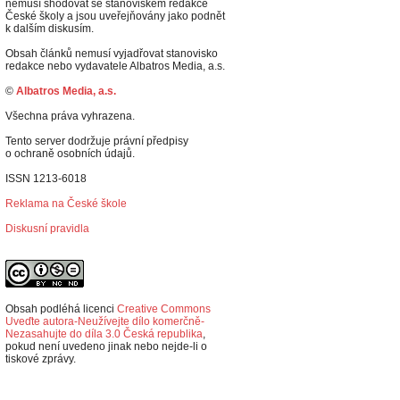
nemusí shodovat se stanoviskem redakce
České školy a jsou uveřejňovány jako podnět
k dalším diskusím.
Obsah článků nemusí vyjadřovat stanovisko
redakce nebo vydavatele Albatros Media, a.s.
©
Albatros Media, a.s.
Všechna práva vyhrazena.
Tento server dodržuje právní předpisy
o ochraně osobních údajů.
ISSN 1213-6018
Reklama na České škole
Diskusní pravidla
Obsah podléhá licenci
Creative Commons
Uveďte autora-Neužívejte dílo komerčně-
Nezasahujte do díla 3.0 Česká republika
,
p
okud není uvedeno jinak nebo nejde-li o
tiskové zprávy.