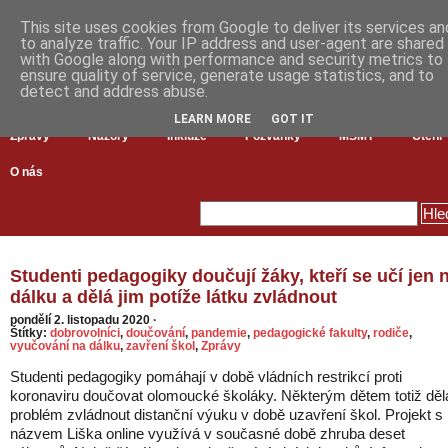
This site uses cookies from Google to deliver its services an
to analyze traffic. Your IP address and user-agent are shared
with Google along with performance and security metrics to
ensure quality of service, generate usage statistics, and to
detect and address abuse.
LEARN MORE
GOT IT
Zprávy
Názory
Inkluze
Pozvánky
MŠMT
Čtení
O nás
Studenti pedagogiky doučují žáky, kteří se učí jen 
dálku a dělá jim potíže látku zvládnout
pondělí 2. listopadu 2020
·
Štítky:
dobrovolníci
,
doučování
,
pandemie
,
pedagogické fakulty
,
rodiče
,
vyučování na dálku
,
zavření škol
,
Zprávy
Studenti pedagogiky pomáhají v době vládních restrikcí proti
koronaviru doučovat olomoucké školáky. Některým dětem totiž děl
problém zvládnout distanční výuku v době uzavření škol. Projekt s
názvem Liška online využívá v současné době zhruba deset