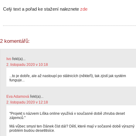
Celý text a pořad ke stažení naleznete
zde
2 komentářů:
Ivo
řekl(a)...
2. listopadu 2020 v 10:18
...to je dobře, ale až nastoupí po státnicích (někteří), tak zjistí jak systém
funguje...
Eva Adamová
řekl(a)...
2. listopadu 2020 v 12:18
"Projekt s názvem Liška online využívá v současné době zhruba deset
zájemců."
Má vůbec smysl ten článek číst dál? Dětí, které mají v sočasné době výrazný
problém budou desetitisíce.