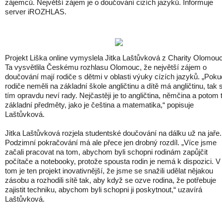
zájemců. Největší zájem je o doučování cizích jazyků. Informuje
server iROZHLAS.
Projekt Liška online vymyslela Jitka Laštůvková z Charity Olomouc
Ta vysvětlila Českému rozhlasu Olomouc, že největší zájem o
doučování mají rodiče s dětmi v oblasti výuky cízích jazyků. „Poku
rodiče neměli na základní škole angličtinu a dítě má angličtinu, tak s
tím opravdu neví rady. Nejčastěji je to angličtina, němčina a potom 
základní předměty, jako je čeština a matematika,“ popisuje
Laštůvková.
Jitka Laštůvková rozjela studentské doučování na dálku už na jaře.
Podzimní pokračování má ale přece jen drobný rozdíl. „Více jsme
začali pracovat na tom, abychom byli schopni rodinám zapůjčit
počítače a notebooky, protože spousta rodin je nemá k dispozici. V
tom je ten projekt inovativnější, že jsme se snažili udělat nějakou
zásobu a rozhodili sítě tak, aby když se ozve rodina, že potřebuje
zajistit techniku, abychom byli schopni ji poskytnout,“ uzavírá
Laštůvková.