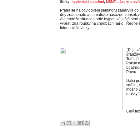
Štítky:
hygienická opatření
,
MŠMT
,
názory
,
otevř
Praha se na covidovém semaforu zabarvila do o
dny znamenalo automatické nasazení roušek ve 
Ale protože situace podle hygieniků ještě není
vybrat, zda roušky na chodbách nařídí. Ředitel
Informují Novinky.
„To je 
oranžov
Teď mě 
Pokud m
opatrnos
Právu.
Další pr
sdělil: 
možno v
roušky.“
Celý te