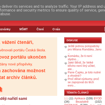
deliver its services and to analyze traffic. Your IP address and
formance and security metrics to ensure quality of service, ge
 abuse.
ozvánky
MŠMT
Čtení
O nás
DISKUSE
Ještě jednou polopaticky
pro Milana Randáka, Janu
...
Komárku, že ti není
stydno....
Jaké štěstí, že Velké
břicho není líný učitel,
ale...
Pane Čapku, je toto nutné
a vhodné?
Proč dělat výzkumy, proč
se zapojovat do těch
evro...
TÉMATA ČLÁNKŮ
ději nařídí sami
Aplikace
(109)
BYOD
1:1
(22)
(34)
Bezplatně
(102)