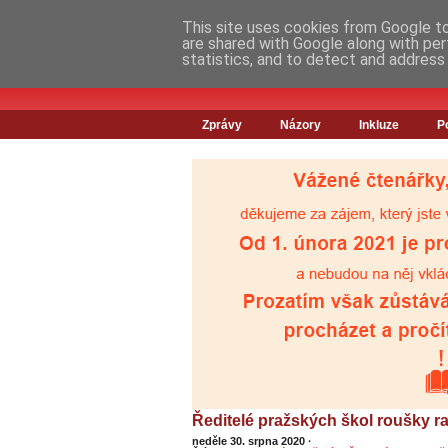
This site uses cookies from Google to 
are shared with Google along with per
statistics, and to detect and address
Zprávy
Názory
Inkluze
P
Ředitelé pražských škol roušky ra
neděle 30. srpna 2020
·