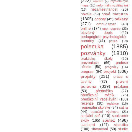
(222)
myšlenkové
mládež
(2)
mapy
(10)
neformální vzdělávání
nezaměstnanost
(26)
(15)
nová maturita
novela
(69)
(1305)
odkazy
odbory
(45)
(271)
ombudsman
(40)
online
(174)
open source
(23)
otevřený dopis
(42)
pedagogicko-psychologické
poradny
(41)
petice
(19)
polemika
(1885)
pozvánky
(1810)
praktické školy
(25)
prezentace
(66)
profese
učitele
(50)
prognózy
(16)
projekt
(506)
program
(64)
projekty
(231)
práce s
právní
talenty
(37)
poradna
(339)
průzkum
(53)
přednáška
(27)
předškolní ročník
(75)
předškolní vzdělávání
(103)
recenze
(30)
redakce
(16)
regionální školství
(94)
satira
(44)
sexuální výchova
(21)
sociální sítě
(110)
soukromé
soutěž
(498)
školy
(165)
standard
(127)
statistika
(100)
stravování
(50)
studie