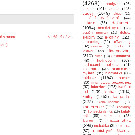
(4268)
analýza
(25)
anketa
(101)
audio
(148)
causy
(1049)
cloud
(22)
digitální vzdělávání
(44)
dokument
diskuse
(65)
(1094)
domácí výuka
(28)
dětské
dotační program
(21)
e-knihy
(323)
 stránka
Starší příspěvek
skupiny
(52)
e-learning
(31)
eTwinning
Atom)
(32)
evaluace
(13)
fejeton
(3)
financování
festival
(22)
(310)
gramotnosti
glosa
(13)
(48)
hodnocení
(108)
hodnocení aplikací
(41)
infografika
(40)
informatické
myšlení
(35)
informatika
(60)
inkluze
(1194)
inovace
(30)
internetová bezpečnost
(57)
interview
(173)
kariérní
kniha
(1180)
řád
(178)
knihy
(1253)
komentář
(227)
konektivismus
(13)
konference
(197)
konkursy
kulatý
(7)
konstruktivismus
(19)
stůl
(55)
kurikulum
(28)
matematika
licence
(7)
(298)
metodika
(39)
migrace
ministryně školství
(87)