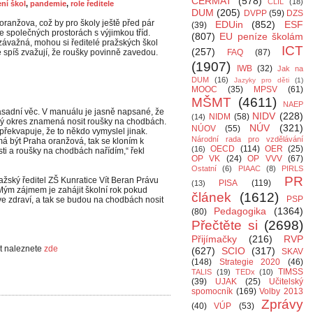
CERMAT
(578)
CLIL
(18)
ení škol
,
pandemie
,
role ředitele
DUM
(205)
DVPP
(59)
DZS
ranžova, což by pro školy ještě před pár
EDUin
(852)
ESF
(39)
společných prostorách s výjimkou tříd.
(807)
EU peníze školám
 závažná, mohou si ředitelé pražských škol
ICT
(257)
é spíš zvažují, že roušky povinně zavedou.
FAQ
(87)
(1907)
IWB
(32)
Jak na
DUM
(16)
Jazyky pro děti
(1)
MOOC
(35)
MPSV
(61)
MŠMT
(4611)
NAEP
zásadní věc. V manuálu je jasně napsané, že
NIDV
(228)
NIDM
(58)
(14)
ý okres znamená nosit roušky na chodbách.
NÚV
(321)
NÚOV
(55)
překvapuje, že to někdo vymyslel jinak.
Národní rada pro vzdělávání
á být Praha oranžová, tak se kloním k
OECD
(114)
OER
(25)
(16)
ti a roušky na chodbách nařídím,“ řekl
OP VK
(24)
OP VVV
(67)
Ostatní
(6)
PIAAC
(8)
PIRLS
PR
ažský ředitel ZŠ Kunratice Vít Beran Právu
PISA
(119)
(13)
„Mým zájmem je zahájit školní rok pokud
článek
(1612)
PSP
e zdraví, a tak se budou na chodbách nosit
Pedagogika
(1364)
(80)
Přečtěte si
(2698)
Přijímačky
(216)
RVP
xt naleznete
zde
(627)
SCIO
(317)
SKAV
(148)
Strategie 2020
(46)
TIMSS
TALIS
(19)
TEDx
(10)
(39)
UJAK
(25)
Učitelský
spomocník
(169)
Volby 2013
Zprávy
(40)
VÚP
(53)