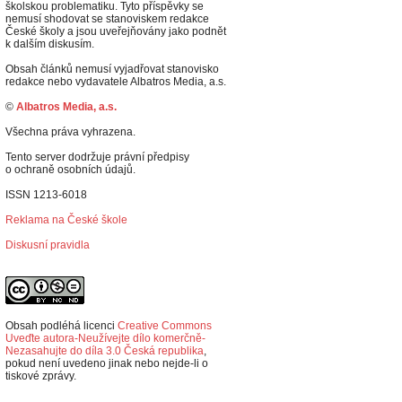
školskou problematiku. Tyto příspěvky se
nemusí shodovat se stanoviskem redakce
České školy a jsou uveřejňovány jako podnět
k dalším diskusím.
Obsah článků nemusí vyjadřovat stanovisko
redakce nebo vydavatele Albatros Media, a.s.
©
Albatros Media, a.s.
Všechna práva vyhrazena.
Tento server dodržuje právní předpisy
o ochraně osobních údajů.
ISSN 1213-6018
Reklama na České škole
Diskusní pravidla
Obsah podléhá licenci
Creative Commons
Uveďte autora-Neužívejte dílo komerčně-
Nezasahujte do díla 3.0 Česká republika
,
p
okud není uvedeno jinak nebo nejde-li o
tiskové zprávy.