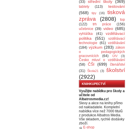
střední školy
(369)
(33)
testování
tablety
(113)
tisková
(568)
tipy
(16)
zpráva
(2808)
top
(122)
trh práce
(156)
video
(685)
učebnice
(39)
vzdělávací
vyhláška
(41)
politika
(551)
vzdělávací
technologie
(61)
vzdělávání
výzkum
(283)
(184)
zákon
o pedagogických
pracovnících
(64)
ÚIV
(3)
Česko mluví o vzdělávání
ČŠI
(699)
(58)
čtenářství
školství
(31)
Škola21
(3)
(2922)
KNIHKUPECTVÍ
Využijte nabídku pro školy a
učitele od
Albatrosmedia.cz!
Slevy a akce na knihy přímo
od nakladatele. Kompletní
nabídka více než 7000 titulů
z produkce Albatros Media.
Vše skladem, rychlé dodávky
zboží.
E-shop