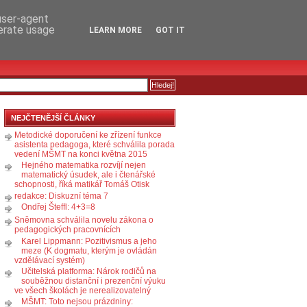
RSS
KOMENTÁŘE
 user-agent
nerate usage
LEARN MORE
GOT IT
NEJČTENĚJŠÍ ČLÁNKY
Metodické doporučení ke zřízení funkce
asistenta pedagoga, které schválila porada
vedení MŠMT na konci května 2015
Hejného matematika rozvíjí nejen
matematický úsudek, ale i čtenářské
schopnosti, říká matikář Tomáš Otisk
redakce: Diskuzní téma 7
Ondřej Šteffl: 4+3=8
Sněmovna schválila novelu zákona o
pedagogických pracovnících
Karel Lippmann: Pozitivismus a jeho
meze (K dogmatu, kterým je ovládán
vzdělávací systém)
Učitelská platforma: Nárok rodičů na
souběžnou distanční i prezenční výuku
ve všech školách je nerealizovatelný
MŠMT: Toto nejsou prázdniny: