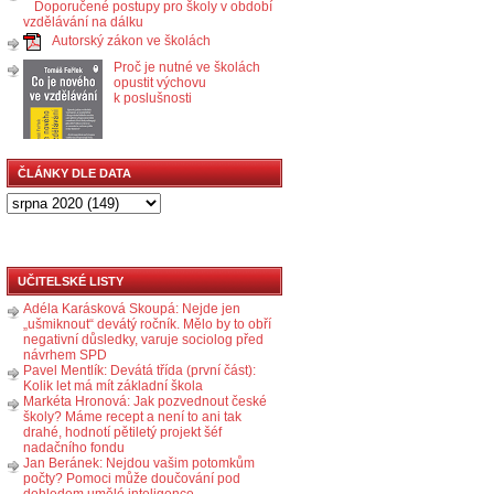
Doporučené postupy pro školy v období
vzdělávání na dálku
Autorský zákon ve školách
Proč je nutné ve školách
opustit výchovu
k poslušnosti
ČLÁNKY DLE DATA
UČITELSKÉ LISTY
Adéla Karásková Skoupá: Nejde jen
„ušmiknout“ devátý ročník. Mělo by to obří
negativní důsledky, varuje sociolog před
návrhem SPD
Pavel Mentlík: Devátá třída (první část):
Kolik let má mít základní škola
Markéta Hronová: Jak pozvednout české
školy? Máme recept a není to ani tak
drahé, hodnotí pětiletý projekt šéf
nadačního fondu
Jan Beránek: Nejdou vašim potomkům
počty? Pomoci může doučování pod
dohledem umělé inteligence