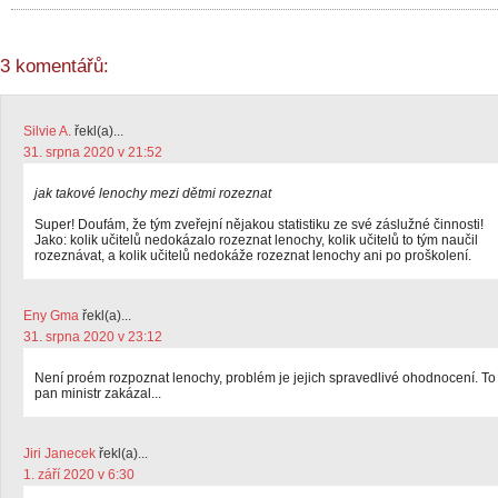
3 komentářů:
Silvie A.
řekl(a)...
31. srpna 2020 v 21:52
jak takové lenochy mezi dětmi rozeznat
Super! Doufám, že tým zveřejní nějakou statistiku ze své záslužné činnosti!
Jako: kolik učitelů nedokázalo rozeznat lenochy, kolik učitelů to tým naučil
rozeznávat, a kolik učitelů nedokáže rozeznat lenochy ani po proškolení.
Eny Gma
řekl(a)...
31. srpna 2020 v 23:12
Není proém rozpoznat lenochy, problém je jejich spravedlivé ohodnocení. To
pan ministr zakázal...
Jiri Janecek
řekl(a)...
1. září 2020 v 6:30