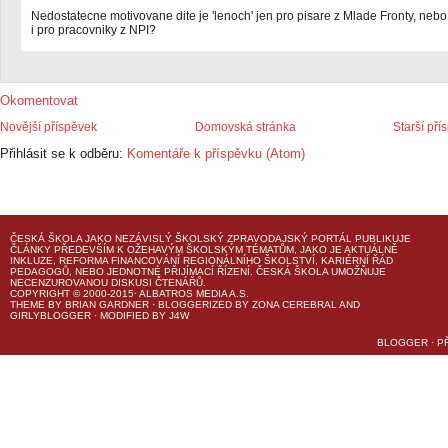
Nedostatecne motivovane dite je 'lenoch' jen pro pisare z Mlade Fronty, nebo
i pro pracovniky z NPI?
Okomentovat
Novější příspěvek
Domovská stránka
Starší pří
Přihlásit se k odběru:
Komentáře k příspěvku (Atom)
ČESKÁ ŠKOLA
JAKO NEZÁVISLÝ ŠKOLSKÝ ZPRAVODAJSKÝ PORTÁL PUBLIKUJE
ČLÁNKY PŘEDEVŠÍM K OŽEHAVÝM ŠKOLSKÝM TÉMATŮM, JAKO JE AKTUÁLNĚ
INKLUZE, REFORMA FINANCOVÁNÍ REGIONÁLNÍHO ŠKOLSTVÍ, KARIÉRNÍ ŘÁD
PEDAGOGŮ, NEBO JEDNOTNÉ PŘIJÍMACÍ ŘÍZENÍ.
ČESKÁ ŠKOLA
UMOŽŇUJE
NECENZUROVANOU DISKUSI ČTENÁŘŮ.
COPYRIGHT © 2000-2015· ALBATROS MEDIA A.S.
THEME
BY
BRIAN GARDNER
· BLOGGERIZED BY
ZONA CEREBRAL
AND
GIRLYBLOGGER
· MODIFIED BY
J4W
BLOGGER
·
P