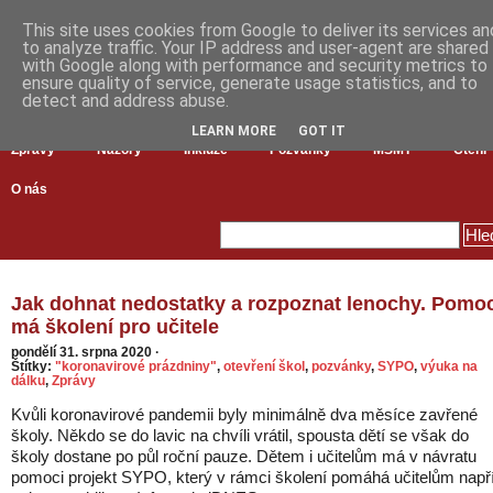
This site uses cookies from Google to deliver its services an
to analyze traffic. Your IP address and user-agent are shared
with Google along with performance and security metrics to
ensure quality of service, generate usage statistics, and to
detect and address abuse.
LEARN MORE
GOT IT
Zprávy
Názory
Inkluze
Pozvánky
MŠMT
Čtení
O nás
Jak dohnat nedostatky a rozpoznat lenochy. Pomoc
má školení pro učitele
pondělí 31. srpna 2020
·
Štítky:
"koronavirové prázdniny"
,
otevření škol
,
pozvánky
,
SYPO
,
výuka na
dálku
,
Zprávy
Kvůli koronavirové pandemii byly minimálně dva měsíce zavřené
školy. Někdo se do lavic na chvíli vrátil, spousta dětí se však do
školy dostane po půl roční pauze. Dětem i učitelům má v návratu
pomoci projekt SYPO, který v rámci školení pomáhá učitelům např