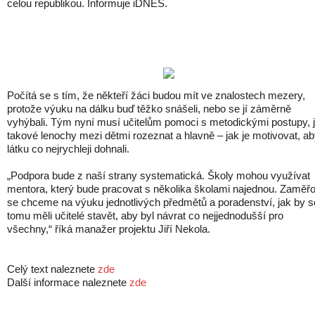
celou republikou. Informuje iDNES.
Počítá se s tím, že někteří žáci budou mít ve znalostech mezery,
protože výuku na dálku buď těžko snášeli, nebo se jí záměrně
vyhýbali. Tým nyní musí učitelům pomoci s metodickými postupy, 
takové lenochy mezi dětmi rozeznat a hlavně – jak je motivovat, a
látku co nejrychleji dohnali.
„Podpora bude z naší strany systematická. Školy mohou využívat
mentora, který bude pracovat s několika školami najednou. Zaměř
se chceme na výuku jednotlivých předmětů a poradenství, jak by s
tomu měli učitelé stavět, aby byl návrat co nejjednodušší pro
všechny,“ říká manažer projektu Jiří Nekola.
Celý text naleznete
zde
Další informace naleznete
zde