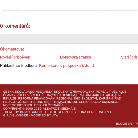
0 komentářů:
Okomentovat
Novější příspěvek
Domovská stránka
Starší pří
Přihlásit se k odběru:
Komentáře k příspěvku (Atom)
ČESKÁ ŠKOLA
JAKO NEZÁVISLÝ ŠKOLSKÝ ZPRAVODAJSKÝ PORTÁL PUBLIKUJE
ČLÁNKY PŘEDEVŠÍM K OŽEHAVÝM ŠKOLSKÝM TÉMATŮM, JAKO JE AKTUÁLNĚ
INKLUZE, REFORMA FINANCOVÁNÍ REGIONÁLNÍHO ŠKOLSTVÍ, KARIÉRNÍ ŘÁD
PEDAGOGŮ, NEBO JEDNOTNÉ PŘIJÍMACÍ ŘÍZENÍ.
ČESKÁ ŠKOLA
UMOŽŇUJE
NECENZUROVANOU DISKUSI ČTENÁŘŮ.
COPYRIGHT © 2000-2015· ALBATROS MEDIA A.S.
THEME
BY
BRIAN GARDNER
· BLOGGERIZED BY
ZONA CEREBRAL
AND
GIRLYBLOGGER
· MODIFIED BY
J4W
BLOGGER
·
P