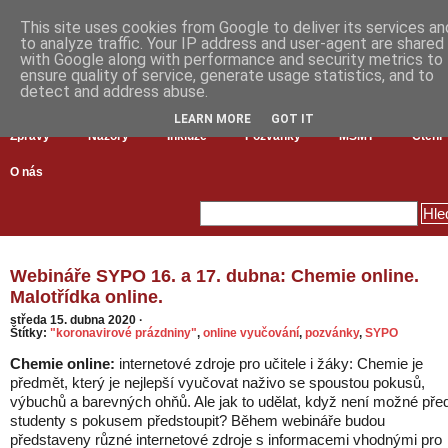
This site uses cookies from Google to deliver its services an
to analyze traffic. Your IP address and user-agent are shared
with Google along with performance and security metrics to
ensure quality of service, generate usage statistics, and to
detect and address abuse.
LEARN MORE
GOT IT
Zprávy
Názory
Inkluze
Pozvánky
MŠMT
Čtení
O nás
Webináře SYPO 16. a 17. dubna: Chemie online.
Malotřídka online.
středa 15. dubna 2020
·
Štítky:
"koronavirové prázdniny"
,
online vyučování
,
pozvánky
,
SYPO
Chemie online:
internetové zdroje pro učitele i žáky: Chemie je
předmět, který je nejlepší vyučovat naživo se spoustou pokusů,
výbuchů a barevných ohňů. Ale jak to udělat, když není možné pře
studenty s pokusem předstoupit? Během webináře budou
představeny různé internetové zdroje s informacemi vhodnými pro