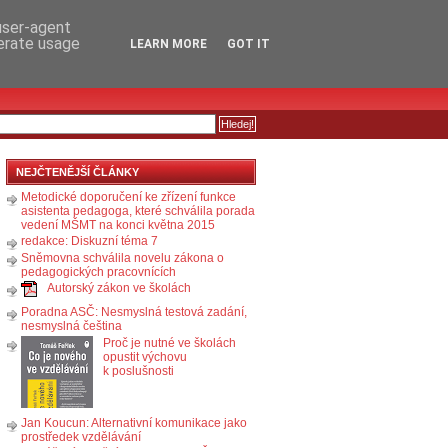
RSS
KOMENTÁŘE
 user-agent
nerate usage
LEARN MORE
GOT IT
NEJČTENĚJŠÍ ČLÁNKY
Metodické doporučení ke zřízení funkce
asistenta pedagoga, které schválila porada
vedení MŠMT na konci května 2015
redakce: Diskuzní téma 7
Sněmovna schválila novelu zákona o
pedagogických pracovnících
Autorský zákon ve školách
Poradna ASČ: Nesmyslná testová zadání,
nesmyslná čeština
Proč je nutné ve školách
opustit výchovu
k poslušnosti
Jan Koucun: Alternativní komunikace jako
prostředek vzdělávání