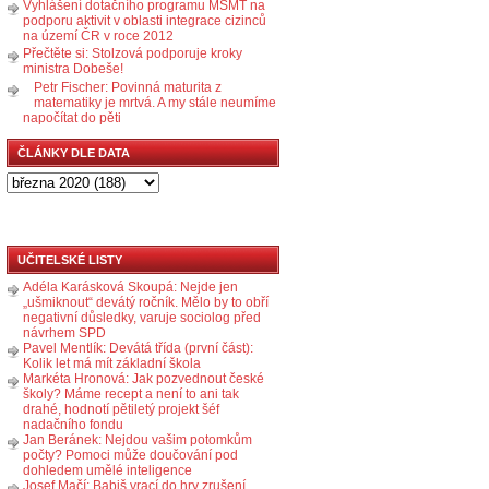
Vyhlášení dotačního programu MŠMT na
podporu aktivit v oblasti integrace cizinců
na území ČR v roce 2012
Přečtěte si: Stolzová podporuje kroky
ministra Dobeše!
Petr Fischer: Povinná maturita z
matematiky je mrtvá. A my stále neumíme
napočítat do pěti
ČLÁNKY DLE DATA
UČITELSKÉ LISTY
Adéla Karásková Skoupá: Nejde jen
„ušmiknout“ devátý ročník. Mělo by to obří
negativní důsledky, varuje sociolog před
návrhem SPD
Pavel Mentlík: Devátá třída (první část):
Kolik let má mít základní škola
Markéta Hronová: Jak pozvednout české
školy? Máme recept a není to ani tak
drahé, hodnotí pětiletý projekt šéf
nadačního fondu
Jan Beránek: Nejdou vašim potomkům
počty? Pomoci může doučování pod
dohledem umělé inteligence
Josef Mačí: Babiš vrací do hry zrušení