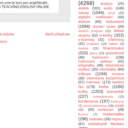
(4268)
.com je kurz pro angličtináře,
analýza
(25)
z je TEACHING ENGLISH ONLINE.
anketa
(101)
audio
(148)
causy
(1049)
cloud
(22)
digitální vzdělávání
(44)
dokument
diskuse
(65)
(1094)
domácí výuka
(28)
dětské
dotační program
(21)
 stránka
Starší příspěvek
e-knihy
(323)
skupiny
(52)
e-learning
(31)
eTwinning
Atom)
(32)
evaluace
(13)
fejeton
(3)
financování
festival
(22)
(310)
gramotnosti
glosa
(13)
(48)
hodnocení
(108)
hodnocení aplikací
(41)
infografika
(40)
informatické
myšlení
(35)
informatika
(60)
inkluze
(1194)
inovace
(30)
internetová bezpečnost
(57)
interview
(173)
kariérní
kniha
(1180)
řád
(178)
knihy
(1253)
komentář
(227)
konektivismus
(13)
konference
(197)
konkursy
kulatý
(7)
konstruktivismus
(19)
stůl
(55)
kurikulum
(28)
matematika
licence
(7)
(298)
metodika
(39)
migrace
ministryně školství
(87)