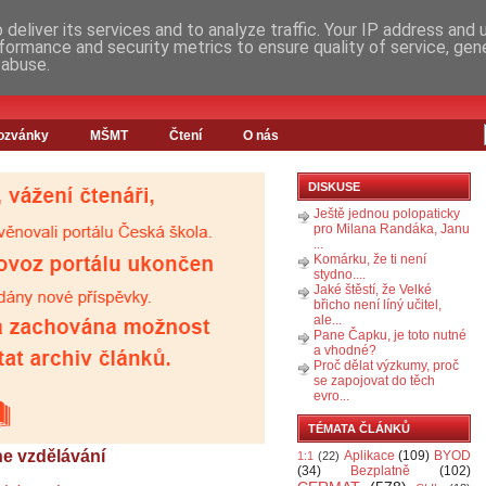
deliver its services and to analyze traffic. Your IP address and
formance and security metrics to ensure quality of service, ge
 abuse.
ozvánky
MŠMT
Čtení
O nás
DISKUSE
Ještě jednou polopaticky
pro Milana Randáka, Janu
...
Komárku, že ti není
stydno....
Jaké štěstí, že Velké
břicho není líný učitel,
ale...
Pane Čapku, je toto nutné
a vhodné?
Proč dělat výzkumy, proč
se zapojovat do těch
evro...
TÉMATA ČLÁNKŮ
ne vzdělávání
Aplikace
(109)
BYOD
1:1
(22)
(34)
Bezplatně
(102)