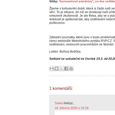
Štítky:
"koronavirové prázdniny"
,
on-line vzdělá
Žijeme v turbulentní době, která si žádá naši v
věcí. To je situace, do níž se dostávají naši uči
omezené zkušenosti. Je ale třeba, aby se v jejich
dokázali je aplikovat tak, aby vzdělávání našic
poškozeno.
Základní poznatky, které jsou s touto problemat
rámci webináře Metodického portálu RVP.CZ. S
vzdělávání, vedoucím pracovníkům ve školství.
Lektor: Bořivoj Brdička
Setkání se uskuteční ve čtvrtek 19.3. od 20,
1 komentářů:
Sarka
řekl(a)...
16. března 2020 v 19:28