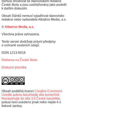
nemusí shodovat se stanoviskem redakce
České školy a jsou uveřejňovány jako podnět
k dalším diskusím.
Obsah článků nemusí vyjadřovat stanovisko
redakce nebo vydavatele Albatros Media, a.s.
©
Albatros Media, a.s.
Všechna práva vyhrazena.
Tento server dodržuje právní předpisy
o ochraně osobních údajů.
ISSN 1213-6018
Reklama na České škole
Diskusní pravidla
Obsah podléhá licenci
Creative Commons
Uveďte autora-Neužívejte dílo komerčně-
Nezasahujte do díla 3.0 Česká republika
,
p
okud není uvedeno jinak nebo nejde-li o
tiskové zprávy.