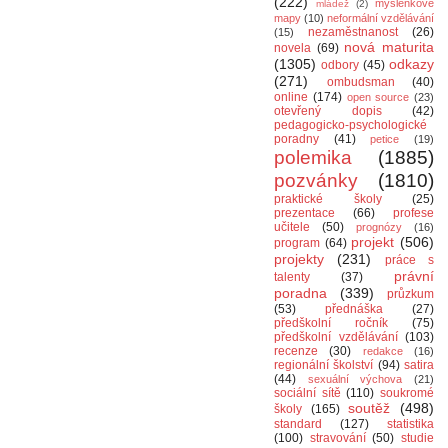
(222)
myšlenkové
mládež
(2)
mapy
(10)
neformální vzdělávání
nezaměstnanost
(26)
(15)
nová maturita
novela
(69)
(1305)
odkazy
odbory
(45)
(271)
ombudsman
(40)
online
(174)
open source
(23)
otevřený dopis
(42)
pedagogicko-psychologické
poradny
(41)
petice
(19)
polemika
(1885)
pozvánky
(1810)
praktické školy
(25)
prezentace
(66)
profese
učitele
(50)
prognózy
(16)
projekt
(506)
program
(64)
projekty
(231)
práce s
právní
talenty
(37)
poradna
(339)
průzkum
(53)
přednáška
(27)
předškolní ročník
(75)
předškolní vzdělávání
(103)
recenze
(30)
redakce
(16)
regionální školství
(94)
satira
(44)
sexuální výchova
(21)
sociální sítě
(110)
soukromé
soutěž
(498)
školy
(165)
standard
(127)
statistika
(100)
stravování
(50)
studie