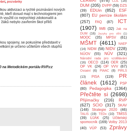
CERMAT
(578)
CLIL
(18)
vání
,
pozvánky
DUM
(205)
DVPP
(59)
DZS
elkou aktivizaci a rychlé poznávání nových
EDUin
(852)
ESF
(39)
telé, kteří dosud mají s technologiemi jen
(807)
EU peníze školám
 využití co nejrychleji zdokonalili a
ICT
(257)
h žáků nebylo zavřením škol příliš
FAQ
(87)
(1907)
IWB
(32)
Jak na
DUM
(16)
Jazyky pro děti
(1)
MOOC
(35)
MPSV
(61)
MŠMT
(4611)
ikou spojeny, se pokusíme představit v
NAEP
etkání je určeno učitelům všech stupňů
NIDV
(228)
NIDM
(58)
(14)
NÚV
(321)
NÚOV
(55)
Národní rada pro vzdělávání
OECD
(114)
OER
(25)
(16)
OP VK
(24)
OP VVV
(67)
00 na Metodickém portálu RVP.cz
Ostatní
(6)
PIAAC
(8)
PIRLS
PR
PISA
(119)
(13)
článek
(1612)
PSP
Pedagogika
(1364)
(80)
Přečtěte si
(2698)
Přijímačky
(216)
RVP
(627)
SCIO
(317)
SKAV
(148)
Strategie 2020
(46)
TIMSS
TALIS
(19)
TEDx
(10)
(39)
UJAK
(25)
Učitelský
spomocník
(169)
Volby 2013
Zprávy
(40)
VÚP
(53)