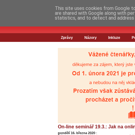
This site uses cookies from Google to 
are shared with Google along with per
statistics, and to detect and address
Zprávy
Názory
Inkluze
P
On-line seminář 19.3.: Jak na onli
pondělí 16. března 2020
·