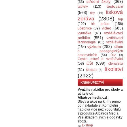
střední školy
(369)
(33)
testování
tablety
(113)
tisková
(568)
tipy
(16)
zpráva
(2808)
top
(122)
trh práce
(156)
video
(685)
učebnice
(39)
vzdělávací
vyhláška
(41)
politika
(551)
vzdělávací
technologie
(61)
vzdělávání
výzkum
(283)
(184)
zákon
o pedagogických
pracovnících
(64)
ÚIV
(3)
Česko mluví o vzdělávání
ČŠI
(699)
(58)
čtenářství
školství
(31)
Škola21
(3)
(2922)
KNIHKUPECTVÍ
Využijte nabídku pro školy a
učitele od
Albatrosmedia.cz!
Slevy a akce na knihy přímo
od nakladatele. Kompletní
nabídka více než 7000 titulů
z produkce Albatros Media.
Vše skladem, rychlé dodávky
zboží.
E-shop